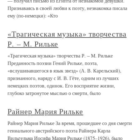
— получил письмо из Египта от незнакомой девушки.
Признаваясь в своей любви к поэту, незнакомка писала
ему (по-немецки): «Кто
«Трагическая музыка» творчества
Р. – М. Рильке
«Трагическая музыка» творчества Р. – М. Рильке
Преданность поэзии Гений Рильке, поэта,
«вслушивавшегося в язык звезд» (А. В. Карельский),
признанного, наряду с И. В. Гёте, одним из лучших
немецких поэтов, одинок. Его восприятие жизни,
глубоко затронутое мыслью о смерти, было
Райнер Мария Рильке
Райнер Мария Рильке За время, прошедшее со дня смерти
гениального австрийского поэта Райнера Карла
Вильгельма Иосифа Мария Рильке (1875–1926), было