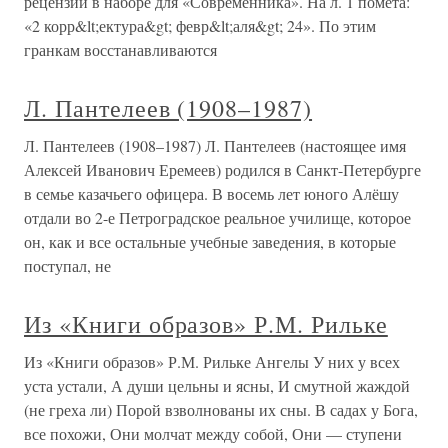
рецензии в наборе для «Современника». На л. 1 помета:
«2 корр&lt;ектура&gt; февр&lt;аля&gt; 24». По этим
гранкам восстанавливаются
Л. Пантелеев (1908–1987)
Л. Пантелеев (1908–1987) Л. Пантелеев (настоящее имя
Алексей Иванович Еремеев) родился в Санкт-Петербурге
в семье казачьего офицера. В восемь лет юного Алёшу
отдали во 2-е Петроградское реальное училище, которое
он, как и все остальные учебные заведения, в которые
поступал, не
Из «Книги образов» Р.М. Рильке
Из «Книги образов» Р.М. Рильке Ангелы У них у всех
уста устали, А души цельны и ясны, И смутной жаждой
(не греха ли) Порой взволнованы их сны. В садах у Бога,
все похожи, Они молчат между собой, Они — ступени