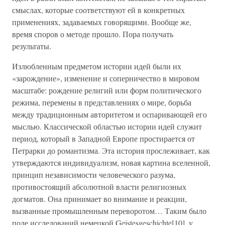
смыслах, которые соответствуют ей в конкретных
применениях, задаваемых говорящими. Вообще же,
время споров о методе прошло. Пора получать
результаты.
Излюбленным предметом истории идей были их
«зарождение», изменение и соперничество в мировом
масштабе: рождение религий или форм политического
режима, перемены в представлениях о мире, борьба
между традиционным авторитетом и оспаривающей его
мыслью. Классической областью истории идей служит
период, который в Западной Европе простирается от
Петрарки до романтизма. Эта история прослеживает, как
утверждаются индивидуализм, новая картина вселенной,
принцип независимости человеческого разума,
противостоящий абсолютной власти религиозных
догматов. Она принимает во внимание и реакции,
вызванные промышленным переворотом… Таким было
поле исследований немецкой Geistesgeschichte[10], у