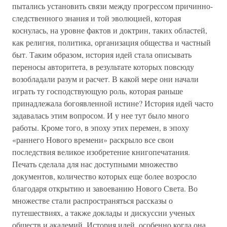
пытались установить связи между прогрессом причинно-
следственного знания и той эволюцией, которая
коснулась, на уровне фактов и доктрин, таких областей,
как религия, политика, организация общества и частный
быт. Таким образом, история идей стала описывать
переносы авторитета, в результате которых повсюду
возобладали разум и расчет. В какой мере они начали
играть ту господствующую роль, которая раньше
принадлежала богоявленной истине? История идей часто
задавалась этим вопросом. И у нее тут было много
работы. Кроме того, в эпоху этих перемен, в эпоху
«раннего Нового времени» раскрыло все свои
последствия великое изобретение книгопечатания.
Печать сделала для нас доступными множество
документов, количество которых еще более возросло
благодаря открытию и завоеванию Нового Света. Во
множестве стали распространяться рассказы о
путешествиях, а также доклады и дискуссии ученых
обществ и академий. История идей, особенно когда она