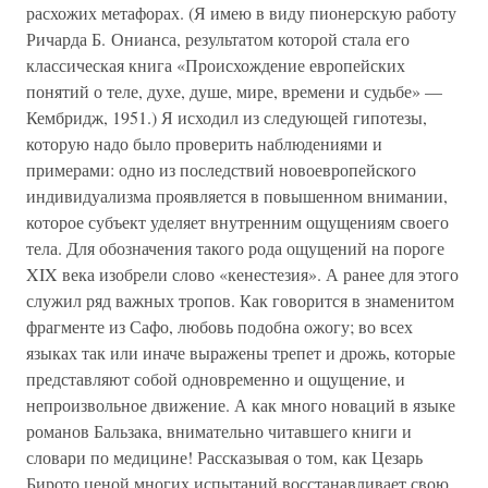
расхожих метафорах. (Я имею в виду пионерскую работу
Ричарда Б. Онианса, результатом которой стала его
классическая книга «Происхождение европейских
понятий о теле, духе, душе, мире, времени и судьбе» —
Кембридж, 1951.) Я исходил из следующей гипотезы,
которую надо было проверить наблюдениями и
примерами: одно из последствий новоевропейского
индивидуализма проявляется в повышенном внимании,
которое субъект уделяет внутренним ощущениям своего
тела. Для обозначения такого рода ощущений на пороге
XIX века изобрели слово «кенестезия». А ранее для этого
служил ряд важных тропов. Как говорится в знаменитом
фрагменте из Сафо, любовь подобна ожогу; во всех
языках так или иначе выражены трепет и дрожь, которые
представляют собой одновременно и ощущение, и
непроизвольное движение. А как много новаций в языке
романов Бальзака, внимательно читавшего книги и
словари по медицине! Рассказывая о том, как Цезарь
Бирото ценой многих испытаний восстанавливает свою