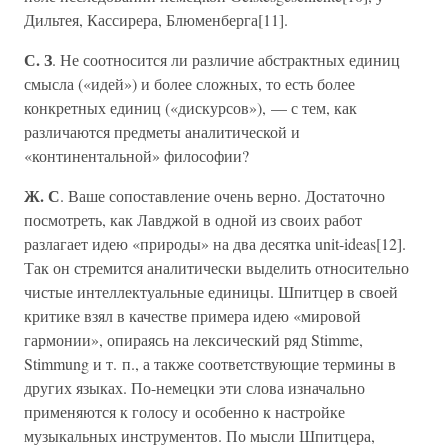
Дильтея, Кассирера, Блюменберга[11].
С. З
. Не соотносится ли различие абстрактных единиц
смысла («идей») и более сложных, то есть более
конкретных единиц («дискурсов»), — с тем, как
различаются предметы аналитической и
«континентальной» философии?
Ж. С
. Ваше сопоставление очень верно. Достаточно
посмотреть, как Лавджой в одной из своих работ
разлагает идею «природы» на два десятка unit-ideas[12].
Так он стремится аналитически выделить относительно
чистые интеллектуальные единицы. Шпитцер в своей
критике взял в качестве примера идею «мировой
гармонии», опираясь на лексический ряд Stimme,
Stimmung и т. п., а также соответствующие термины в
других языках. По-немецки эти слова изначально
применяются к голосу и особенно к настройке
музыкальных инструментов. По мысли Шпитцера,