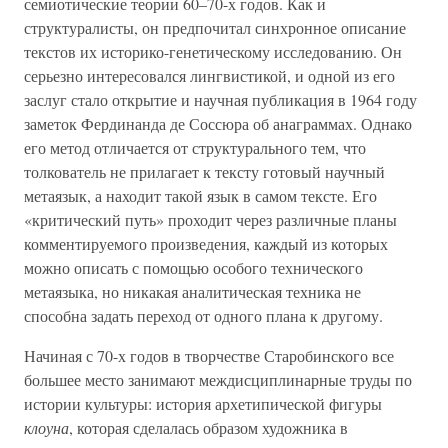
семиотические теории 60–70-х годов. Как и
структуралисты, он предпочитал синхронное описание
текстов их историко-генетическому исследованию. Он
серьезно интересовался лингвистикой, и одной из его
заслуг стало открытие и научная публикация в 1964 году
заметок Фердинанда де Соссюра об анаграммах. Однако
его метод отличается от структурального тем, что
толкователь не прилагает к тексту готовый научный
метаязык, а находит такой язык в самом тексте. Его
«критический путь» проходит через различные планы
комментируемого произведения, каждый из которых
можно описать с помощью особого технического
метаязыка, но никакая аналитическая техника не
способна задать переход от одного плана к другому.
Начиная с 70-х годов в творчестве Старобинского все
большее место занимают междисциплинарные труды по
истории культуры: история архетипической фигуры
клоуна
, которая сделалась образом художника в