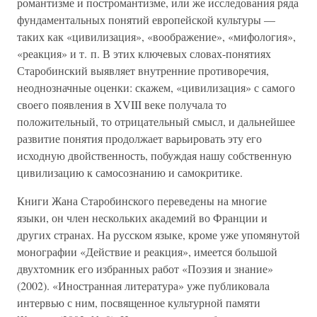
романтизме и постромантизме, или же исследования ряда
фундаментальных понятий европейской культуры —
таких как «цивилизация», «воображение», «мифология»,
«реакция» и т. п. В этих ключевых словах-понятиях
Старобинский выявляет внутренние противоречия,
неоднозначные оценки: скажем, «цивилизация» с самого
своего появления в XVIII веке получала то
положительный, то отрицательный смысл, и дальнейшее
развитие понятия продолжает варьировать эту его
исходную двойственность, побуждая нашу собственную
цивилизацию к самосознанию и самокритике.
Книги Жана Старобинского переведены на многие
языки, он член нескольких академий во Франции и
других странах. На русском языке, кроме уже упомянутой
монографии «Действие и реакция», имеется большой
двухтомник его избранных работ «Поэзия и знание»
(2002). «Иностранная литература» уже публиковала
интервью с ним, посвященное культурной памяти