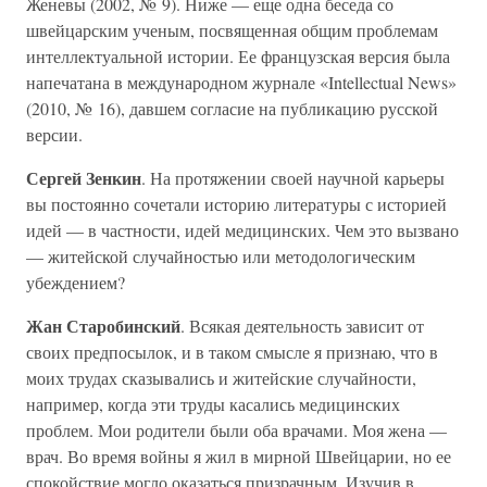
Женевы (2002, № 9). Ниже — еще одна беседа со
швейцарским ученым, посвященная общим проблемам
интеллектуальной истории. Ее французская версия была
напечатана в международном журнале «Intellectual News»
(2010, № 16), давшем согласие на публикацию русской
версии.
Сергей Зенкин
. На протяжении своей научной карьеры
вы постоянно сочетали историю литературы с историей
идей — в частности, идей медицинских. Чем это вызвано
— житейской случайностью или методологическим
убеждением?
Жан Старобинский
. Всякая деятельность зависит от
своих предпосылок, и в таком смысле я признаю, что в
моих трудах сказывались и житейские случайности,
например, когда эти труды касались медицинских
проблем. Мои родители были оба врачами. Моя жена —
врач. Во время войны я жил в мирной Швейцарии, но ее
спокойствие могло оказаться призрачным. Изучив в