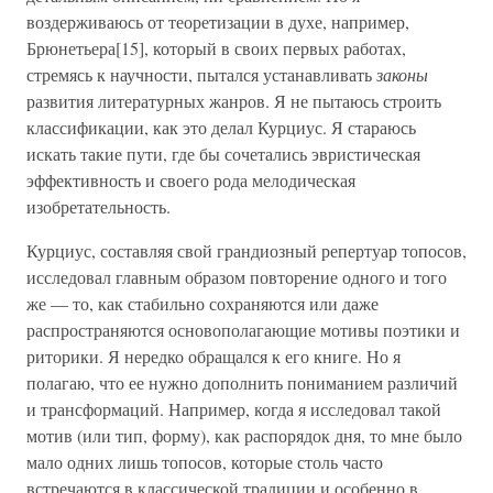
воздерживаюсь от теоретизации в духе, например,
Брюнетьера[15], который в своих первых работах,
стремясь к научности, пытался устанавливать
законы
развития литературных жанров. Я не пытаюсь строить
классификации, как это делал Курциус. Я стараюсь
искать такие пути, где бы сочетались эвристическая
эффективность и своего рода мелодическая
изобретательность.
Курциус, составляя свой грандиозный репертуар топосов,
исследовал главным образом повторение одного и того
же — то, как стабильно сохраняются или даже
распространяются основополагающие мотивы поэтики и
риторики. Я нередко обращался к его книге. Но я
полагаю, что ее нужно дополнить пониманием различий
и трансформаций. Например, когда я исследовал такой
мотив (или тип, форму), как распорядок дня, то мне было
мало одних лишь топосов, которые столь часто
встречаются в классической традиции и особенно в