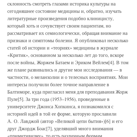
склонность смотреть глазами историка культуры на
сегодняшнее состояние медицины и, обратно, изучать
литературные произведения подобно клиницисту,
который хоть и сочувствует своим пациентам, но
рассматривает их семиологически, обращая внимание на
признаки и симптомы болезни. Я опубликовал несколько
статей об истории и «теориях» медицины в журнале
«Критик», основанном за несколько лет до того, вскоре
после войны, Жоржем Батаем и Эриком Вейлем[4]. В том
же плане развивались и другие мои исследования — в
частности, о меланхолии и о телесных восприятиях. Мои
интересы получили более точное направление в
Балтиморе, куда пригласил меня для преподавания Жорж
Пуле[5]. За три года (1953–1956), проведенные в
университете Джонса Хопкинса, я познакомился с
историей идей в той ее форме, которую прославили
А. О. Лавджой (автор «Великой цепи бытия»)[6] и его
друг Джордж Боас[7], уделявший много внимания
«примитивизму», то есть различным формам