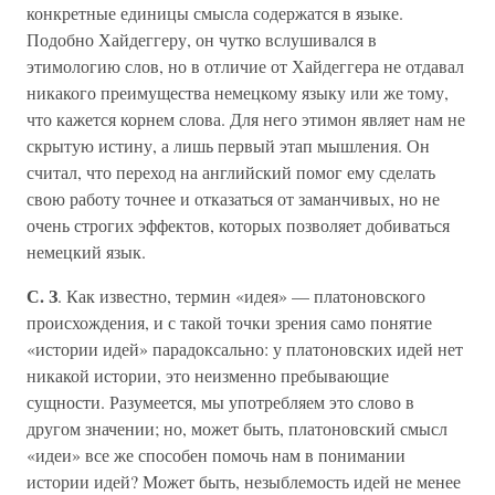
конкретные единицы смысла содержатся в языке.
Подобно Хайдеггеру, он чутко вслушивался в
этимологию слов, но в отличие от Хайдеггера не отдавал
никакого преимущества немецкому языку или же тому,
что кажется корнем слова. Для него этимон являет нам не
скрытую истину, а лишь первый этап мышления. Он
считал, что переход на английский помог ему сделать
свою работу точнее и отказаться от заманчивых, но не
очень строгих эффектов, которых позволяет добиваться
немецкий язык.
С. З
. Как известно, термин «идея» — платоновского
происхождения, и с такой точки зрения само понятие
«истории идей» парадоксально: у платоновских идей нет
никакой истории, это неизменно пребывающие
сущности. Разумеется, мы употребляем это слово в
другом значении; но, может быть, платоновский смысл
«идеи» все же способен помочь нам в понимании
истории идей? Может быть, незыблемость идей не менее