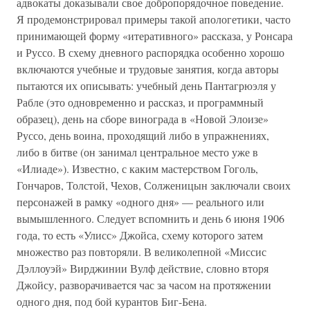
адвокаты доказывали свое добропорядочное поведение.
Я продемонстрировал примеры такой апологетики, часто
принимающей форму «итеративного» рассказа, у Ронсара
и Руссо. В схему дневного распорядка особенно хорошо
включаются учебные и трудовые занятия, когда авторы
пытаются их описывать: учебный день Пантагрюэля у
Рабле (это одновременно и рассказ, и программный
образец), день на сборе винограда в «Новой Элоизе»
Руссо, день воина, проходящий либо в упражнениях,
либо в битве (он занимал центральное место уже в
«Илиаде»). Известно, с каким мастерством Гоголь,
Гончаров, Толстой, Чехов, Солженицын заключали своих
персонажей в рамку «одного дня» — реального или
вымышленного. Следует вспомнить и день 6 июня 1906
года, то есть «Улисс» Джойса, схему которого затем
множество раз повторяли. В великолепной «Миссис
Дэллоуэй» Вирджинии Вулф действие, словно вторя
Джойсу, разворачивается час за часом на протяжении
одного дня, под бой курантов Биг-Бена.