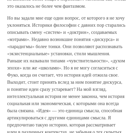
это оказалось не более чем фантазмом.
Но вы задали мне еще один вопрос, от которого я не хочу
уклоняться. Историки философии с давних пор старались
описывать смену «систем» и «доктрин», создаваемых
«мэтрами». Недавно возникшие понятия «дискурса» и
«парадигмы» более тонки. Они позволяют распознавать
«экзистенциальные» установки, стили мышления.
Раньше их называли типами «чувствительности», «духом
эпохи» или же «школами». Но я не могу согласиться с
Фуко, когда он считает, что история идей отжила свое.
Выходит, стоит принять вслед за ним понятие дискурса,
и понятие идеи сразу устаревает? На мой взгляд,
интеллектуальная история не менее законна, чем история
социальная или экономическая, с которыми она всегда
была связана. «Идея» — это единица смысла, способная
артикулироваться с другими единицами смысла. Я
предпочитаю такую историю, которая рассматривает
идеи в различных контекстах, не забывая о тех скрытых