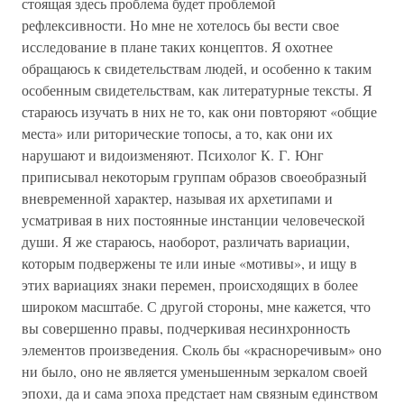
стоящая здесь проблема будет проблемой
рефлексивности. Но мне не хотелось бы вести свое
исследование в плане таких концептов. Я охотнее
обращаюсь к свидетельствам людей, и особенно к таким
особенным свидетельствам, как литературные тексты. Я
стараюсь изучать в них не то, как они повторяют «общие
места» или риторические топосы, а то, как они их
нарушают и видоизменяют. Психолог К. Г. Юнг
приписывал некоторым группам образов своеобразный
вневременной характер, называя их архетипами и
усматривая в них постоянные инстанции человеческой
души. Я же стараюсь, наоборот, различать вариации,
которым подвержены те или иные «мотивы», и ищу в
этих вариациях знаки перемен, происходящих в более
широком масштабе. С другой стороны, мне кажется, что
вы совершенно правы, подчеркивая несинхронность
элементов произведения. Сколь бы «красноречивым» оно
ни было, оно не является уменьшенным зеркалом своей
эпохи, да и сама эпоха предстает нам связным единством