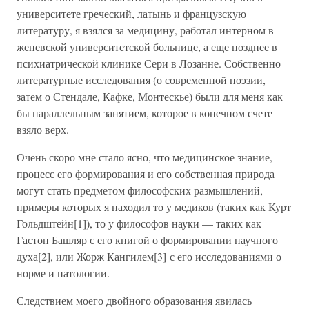
университете греческий, латынь и французскую
литературу, я взялся за медицину, работал интерном в
женевской университетской больнице, а еще позднее в
психиатрической клинике Сери в Лозанне. Собственно
литературные исследования (о современной поэзии,
затем о Стендале, Кафке, Монтескье) были для меня как
бы параллельным занятием, которое в конечном счете
взяло верх.
Очень скоро мне стало ясно, что медицинское знание,
процесс его формирования и его собственная природа
могут стать предметом философских размышлений,
примеры которых я находил то у медиков (таких как Курт
Гольдштейн[1]), то у философов науки — таких как
Гастон Башляр с его книгой о формировании научного
духа[2], или Жорж Кангилем[3] с его исследованиями о
норме и патологии.
Следствием моего двойного образования явилась