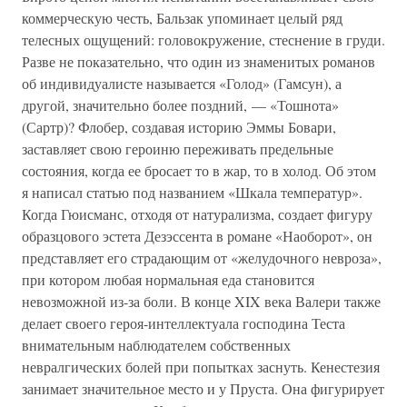
коммерческую честь, Бальзак упоминает целый ряд
телесных ощущений: головокружение, стеснение в груди.
Разве не показательно, что один из знаменитых романов
об индивидуалисте называется «Голод» (Гамсун), а
другой, значительно более поздний, — «Тошнота»
(Сартр)? Флобер, создавая историю Эммы Бовари,
заставляет свою героиню переживать предельные
состояния, когда ее бросает то в жар, то в холод. Об этом
я написал статью под названием «Шкала температур».
Когда Гюисманс, отходя от натурализма, создает фигуру
образцового эстета Дезэссента в романе «Наоборот», он
представляет его страдающим от «желудочного невроза»,
при котором любая нормальная еда становится
невозможной из-за боли. В конце XIX века Валери также
делает своего героя-интеллектуала господина Теста
внимательным наблюдателем собственных
невралгических болей при попытках заснуть. Кенестезия
занимает значительное место и у Пруста. Она фигурирует