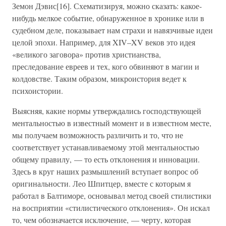
Земон Дэвис[16]. Схематизируя, можно сказать: какое-
нибудь мелкое событие, обнаруженное в хронике или в
судебном деле, показывает нам страхи и навязчивые идеи
целой эпохи. Например, для XIV–XV веков это идея
«великого заговора» против христианства,
преследование евреев и тех, кого обвиняют в магии и
колдовстве. Таким образом, микроистория ведет к
психоистории.
Выясняя, какие нормы утверждались господствующей
ментальностью в известный момент и в известном месте,
мы получаем возможность различить и то, что не
соответствует устанавливаемому этой ментальностью
общему правилу, — то есть отклонения и инновации.
Здесь в круг наших размышлений вступает вопрос об
оригинальности. Лео Шпитцер, вместе с которым я
работал в Балтиморе, основывал метод своей стилистики
на восприятии «стилистического отклонения». Он искал
то, чем обозначается исключение, — черту, которая