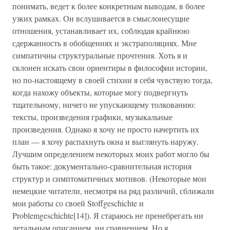
понимать, ведет к более конкретным выводам, в более
узких рамках. Он вслушивается в смыслонесущие
отношения, устанавливает их, соблюдая крайнюю
сдержанность в обобщениях и экстраполяциях. Мне
симпатичны структуральные прочтения. Хоть я и
склонен искать свои ориентиры в философии истории,
но по-настоящему в своей стихии я себя чувствую тогда,
когда нахожу объекты, которые могу подвергнуть
тщательному, ничего не упускающему толкованию:
тексты, произведения графики, музыкальные
произведения. Однако я хочу не просто начертить их
план — я хочу распахнуть окна и выглянуть наружу.
Лучшим определением некоторых моих работ могло бы
быть такое: документально-сравнительная история
структур и симптоматичных мотивов. (Некоторые мои
немецкие читатели, несмотря на ряд различий, сближали
мои работы со своей Stoffgeschichte и
Problemgeschichte[14]). Я стараюсь не пренебрегать ни
детальным описанием, ни сравнением. Но я