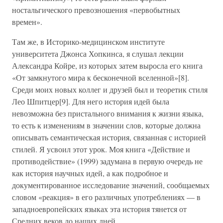
ностальгического превозношения «первобытных
времен».
Там же, в Историко-медицинском институте
университета Джонса Хопкинса, я слушал лекции
Александра Койре, из которых затем выросла его книга
«От замкнутого мира к бесконечной вселенной»[8].
Среди моих новых коллег и друзей был и теоретик стиля
Лео Шпитцер[9]. Для него история идей была
невозможна без пристального внимания к жизни языка,
то есть к изменениям в значении слов, которые должна
описывать семантическая история, связанная с историей
стилей. Я усвоил этот урок. Моя книга «Действие и
противодействие» (1999) задумана в первую очередь не
как история научных идей, а как подробное и
документированное исследование значений, сообщаемых
словом «реакция» в его различных употреблениях — в
западноевропейских языках эта история тянется от
Средних веков до наших дней.