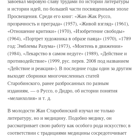
завоевал мировую славу трудами по истории литературы
и истории идей, по большей части посвященными эпохе
Просвещения. Среди его книг: «Жан-Жак Руссо,
прозрачность и преграда» (1957), «Живой взгляд» (1961),
«Отношение критики» (1970), «Изобретение свободы»
(1964), «Портрет художника в образе паяца» (1970), «1789
год: Эмблемы Разума» (1973), «Монтень в движении»
(1984), «Лекарство в самом недуге» (1989), «Действие и
противодействие» (1999, рус. перев. 2008 под названием
«Действие и реакция»). В последние годы один за другим
выходят сборники многочисленных статей
Старобинского, ранее разбросанных по разным
изданиям, — о Руссо, о Дидро, об истории понятия
«меланхолия» и т. д.
В молодости Жан Старобинский изучал не только
литературу, но и медицину. Подобно медику, он
рассматривает свою работу как особого рода искусство; в
соответствии с традициями медицины сосредоточивает