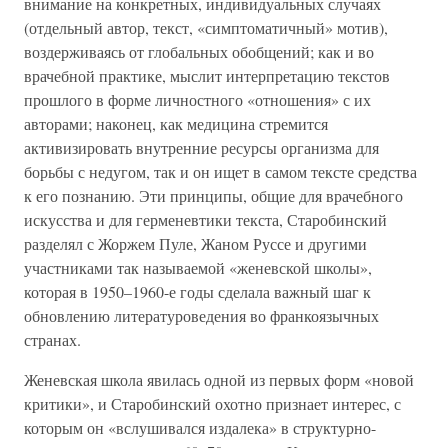
внимание на конкретных, индивидуальных случаях
(отдельный автор, текст, «симптоматичный» мотив),
воздерживаясь от глобальных обобщений; как и во
врачебной практике, мыслит интерпретацию текстов
прошлого в форме личностного «отношения» с их
авторами; наконец, как медицина стремится
активизировать внутренние ресурсы организма для
борьбы с недугом, так и он ищет в самом тексте средства
к его познанию. Эти принципы, общие для врачебного
искусства и для герменевтики текста, Старобинский
разделял с Жоржем Пуле, Жаном Руссе и другими
участниками так называемой «женевской школы»,
которая в 1950–1960-е годы сделала важный шаг к
обновлению литературоведения во франкоязычных
странах.
Женевская школа явилась одной из первых форм «новой
критики», и Старобинский охотно признает интерес, с
которым он «вслушивался издалека» в структурно-