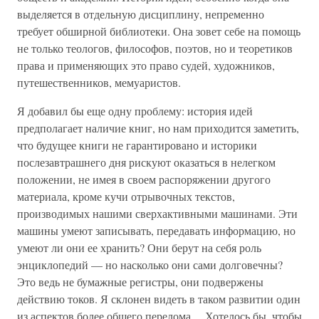
выделяется в отдельную дисциплину, непременно
требует обширной библиотеки. Она зовет себе на помощь
не только теологов, философов, поэтов, но и теоретиков
права и применяющих это право судей, художников,
путешественников, мемуаристов.
Я добавил бы еще одну проблему: история идей
предполагает наличие книг, но нам приходится заметить,
что будущее книги не гарантировано и историки
послезавтрашнего дня рискуют оказаться в нелегком
положении, не имея в своем распоряжении другого
материала, кроме кучи отрывочных текстов,
производимых нашими сверхактивными машинами. Эти
машины умеют записывать, передавать информацию, но
умеют ли они ее хранить? Они берут на себя роль
энциклопедий — но насколько они сами долговечны?
Это ведь не бумажные регистры, они подвержены
действию токов. Я склонен видеть в таком развитии один
из аспектов более общего перелома… Хотелось бы, чтобы