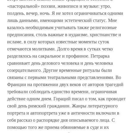
«пасторальной» поэзии, живописи и музыке: утро,
полдень, вечер, ночь. Я не хотел ограничиваться одними
лишь данными, имеющими эстетический статус. Мне
казалось необходимым учитывать также религиозные
предписания, столь важные в иудаизме, христианстве и
исламе, в силу которых известные моменты суток
отмечаются молитвами. Долго время в сутках четко
разделялось на сакральное и профанное. Петрарка
сравнивает день делового человека и день человека
созерцательного. Другие временные ритуалы были
связаны с первыми театральными представлениями. Во
Франции на протяжении двух веков от авторов трагедий
требовали соблюдать единство времени, ограничивая
действие одним днем. Гораций писал о том, как проводит
свой день римский гражданин. Жанры литературного
портрета и автопортрета уже в античности включали в
себя рассказ о распорядке дня описываемого лица. С
помощью того же приема обвиняемые в суде и их