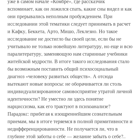
уже в самом начале «Комбре», где рассказчик
вспоминает, как он ложился спать, какие сны видел и как
они прерывались неполным пробуждением. При
исследовании этой тематики следует принимать в расчет
и Кафку, Беккета, Арто, Мишо, Леклезио. Но такое
исследование не достигло бы своей цели, если бы не
учитывало не только новейшую литературу, но еще и всю
паралитературу, заменяющую нам старинные учебники
житейской мудрости. В итоге такого исследования стало
бы возможным поставить общий психосоциальный
диагноз «человеку развитых обществ». А отсюда
вытекают новые вопросы: не оборачивается ли столь
индивидуализированное самовосприятие утратой личной
идентичности? Не уместно ли здесь понятие
нарциссизма, как его трактуют в психоанализе?
Парадокс: прибегая к изощреннейшим сознательным
приемам, мы в итоге теряемся в полной примитивности и
недифференцированности. Не получается ли, что в
глубине этой заботы о себе — желание забыть о себе?..