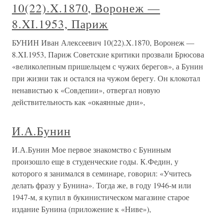
10(22).X.1870, Воронеж —
8.XI.1953, Париж
БУНИН Иван Алексеевич 10(22).X.1870, Воронеж —
8.XI.1953, Париж Советские критики прозвали Брюсова
«великолепным пришельцем с чужих берегов», а Бунин
при жизни так и остался на чужом берегу. Он клокотал
ненавистью к «Совдепии», отвергал новую
действительность как «окаянные дни»,
И.А.Бунин
И.А.Бунин Мое первое знакомство с Буниным
произошло еще в студенческие годы. К.Федин, у
которого я занимался в семинаре, говорил: «Учитесь
делать фразу у Бунина». Тогда же, в году 1946-м или
1947-м, я купил в букинистическом магазине старое
издание Бунина (приложение к «Ниве»),