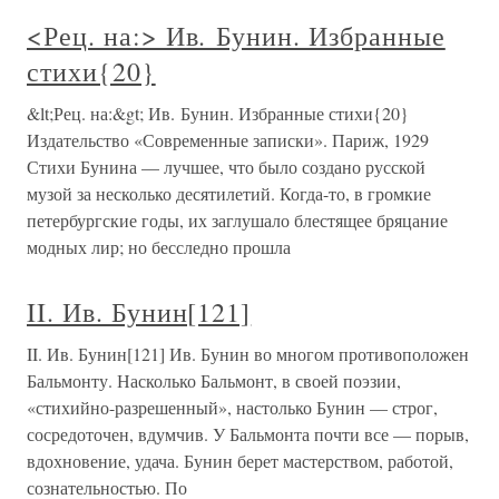
<Рец. на:> Ив. Бунин. Избранные
стихи{20}
&lt;Рец. на:&gt; Ив. Бунин. Избранные стихи{20}
Издательство «Современные записки». Париж, 1929
Стихи Бунина — лучшее, что было создано русской
музой за несколько десятилетий. Когда-то, в громкие
петербургские годы, их заглушало блестящее бряцание
модных лир; но бесследно прошла
II. Ив. Бунин[121]
II. Ив. Бунин[121] Ив. Бунин во многом противоположен
Бальмонту. Насколько Бальмонт, в своей поэзии,
«стихийно-разрешенный», настолько Бунин — строг,
сосредоточен, вдумчив. У Бальмонта почти все — порыв,
вдохновение, удача. Бунин берет мастерством, работой,
сознательностью. По