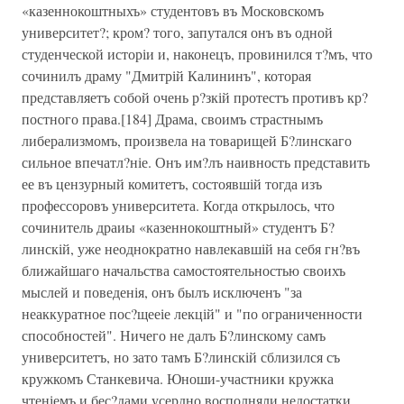
«казеннокоштныхъ» студентовъ въ Московскомъ
университет?; кром? того, запутался онъ въ одной
студенческой исторіи и, наконецъ, провинился т?мъ, что
сочинилъ драму "Дмитрій Калининъ", которая
представляетъ собой очень р?зкій протестъ противъ кр?
постного права.[184] Драма, своимъ страстнымъ
либерализмомъ, произвела на товарищей Б?линскаго
сильное впечатл?ніе. Онъ им?лъ наивность представить
ее въ цензурный комитетъ, состоявшій тогда изъ
профессоровъ университета. Когда открылось, что
сочинитель драиы «казеннокоштный» студентъ Б?
линскій, уже неоднократно навлекавшій на себя гн?въ
ближайшаго начальства самостоятельностью своихъ
мыслей и поведенія, онъ былъ исключенъ "за
неаккуратное пос?щееіе лекцій" и "по ограниченности
способностей". Ничего не далъ Б?линскому самъ
университетъ, но зато тамъ Б?линскій сблизился съ
кружкомъ Станкевича. Юноши-участники кружка
чтеніемъ и бес?дами усердно восполняли недостатки