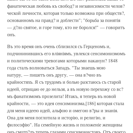
фанатическая любовь къ свобод? и независимости челов?
ческой личности, которая только возможна при обществ?,
основанномъ на правд? и доблести"; "борьба за понятія
— д?ло святое, и горе тому, кто не боролся!" — говоритъ
онъ.
Въ это время онъ очень сблизился съ Герценомъ и,
подчининившись его вліяніямъ, увлекся сенсимонизмомъ
и политическими тревогами которыми наканун? 1848
года сталъ волноваться Западъ. "Ты знаешь мою
натуру, — пишетъ онъ другу, — она в?чно въ
крайностяхъ. Я съ трудомъ и болью разстаюсь съ старой
идеей, отрицаю ее до нельзя, a въ новую перехожу со вс?
мъ фанатизмомъ прозелита! Итакъ, я теперь въ новой
крайности, — это идея сенсимонизма,[186] которая стала
для меня идеею идей, альфою и омегою в?ры и знанія.
Она для меня поглотила и исторію, и религію, и
философію". На семейную жизнь и положеніе женщивы
онъ смотр?лъ теперь глазами сенсимонистовъ. Отъ своего