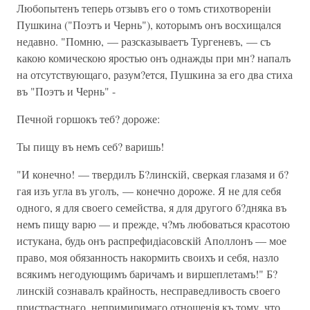
Любопытенъ теперь отзывъ его о томъ стихотвореніи
Пушкина ("Поэтъ и Чернь"), которымъ онъ восхищался
недавно. "Помню, — разсказываетъ Тургеневъ, — съ
какою комическою яростью онъ однажды при мн? напалъ
на отсутствующаго, разум?ется, Пушкина за его два стиха
въ "Поэтъ и Чернь" -
Печной горшокъ теб? дороже:
Ты пищу въ немъ себ? варишь!
"И конечно! — твердилъ Б?линскій, сверкая глазамя и б?
гая изъ угла въ уголъ, — конечно дороже. Я не для себя
одного, я для своего семейства, я для другого б?дняка въ
немъ пищу варю — и прежде, ч?мъ любоваться красотою
истукана, будь онъ распрефидіасовскій Аполлонъ — мое
право, моя обязанность накормить своихъ и себя, назло
всякимъ негодующимъ баричамъ и виршеплетамъ!" Б?
линскій сознавалъ крайность, несправедливость своего
пристрастнаго, непримиримаго отношенія къ тому, что