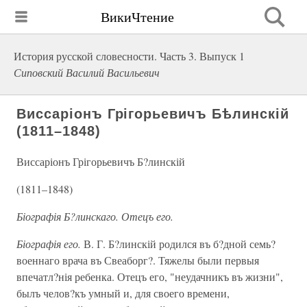
ВикиЧтение
История русской словесности. Часть 3. Выпуск 1
Сиповский Василий Васильевич
Виссаріонъ Грігорьевичъ Бѣлинскій
(1811–1848)
Виссаріонъ Грігорьевичъ Б?линскій
(1811–1848)
Біографія Б?линскаго. Отецъ его.
Біографія его.
В. Г. Б?линскій родился въ б?дной семь?
военнаго врача въ Свеаборг?. Тяжелы были первыя
впечатл?нія ребенка. Отецъ его, "неудачникъ въ жизни",
былъ челов?къ умный и, для своего времени,