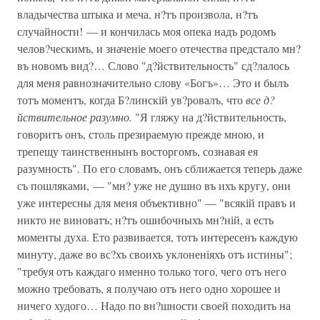
владычества штыка и меча, н?тъ произвола, н?тъ
случайности! — и кончилась моя опека надъ родомъ
челов?ческимъ, и значеніе моего отечества предстало мн?
въ новомъ вид?… Слово "д?йствительность" сд?лалось
для меня равнозначительно слову «Богъ»… Это и былъ
тотъ моментъ, когда Б?линскій ув?ровалъ, что
все д?
йствительное разумно.
"Я гляжу на д?йствительность,
говоритъ онъ, столь презираемую прежде мною, и
трепещу таинственнынъ восторгомъ, сознавая ея
разумность". По его словамъ, онъ сближается теперь даже
съ пошляками, — "мн? уже не душно въ ихъ кругу, они
уже интересны для меня объективно" — "всякій правъ и
никто не виноватъ; н?тъ ошибочныхъ мн?ній, a есть
моменты духа. Ето развивается, тотъ интересенъ каждую
минуту, даже во вс?хъ своихъ уклоненіяхъ отъ истины";
"требуя отъ каждаго именно только того, чего отъ него
можно требовать, я получаю отъ него одно хорошее и
ничего худого… Надо по вн?шности своей походить на