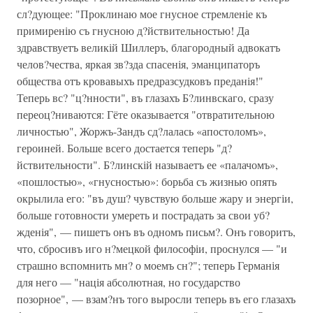
сл?дующее: "Проклинаю мое гнусное стремленіе къ
примиренію съ гнусною д?йствительностью! Да
здравствуетъ великій Шиллеръ, благородный адвокатъ
челов?чества, яркая зв?зда спасенія, эманципаторъ
общества отъ кровавыхъ предразсудковъ преданія!"
Теперь вс? "ц?нности", въ глазахъ Б?линвскаго, сразу
переоц?ниваются: Гёте оказывается "отвратительною
личностью", Жоржъ-Зандъ сд?лалась «апостоломъ»,
героиней. Больше всего достается теперь "д?
йствительности". Б?линскій называетъ ее «палачомъ»,
«пошлостью», «гнусностью»: борьба съ жизнью опять
окрылила его: "въ душ? чувствую больше жару и энергіи,
больше готовности умереть и пострадать за свои уб?
жденія", — пишетъ онъ въ одномъ письм?. Онъ говоритъ,
что, сбросивъ иго н?мецкой философіи, проснулся — "и
страшно вспомнить мн? о моемъ сн?"; теперь Германія
для него — "нація абсолютная, но государство
позорное", — взам?нъ того выросли теперь въ его глазахъ