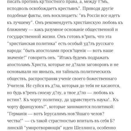
писать противъ кр?постного права, а, между т?мъ,
исподволь освобождаетъ крестьянъ". Приводя другіе
подобные факты, онъ восклицаетъ: "въ Россіи все идетъ
къ лучшему". Онъ рекомендуетъ христіанскую любовь къ
ближнему — какъ разумное основаніе общественной и
государственной жизни. Онъ готовъ в?рить, что эта
"христіанская политика" есть особый уд?лъ русскаго
народа: "быть апостолами просв?щенія — вотъ наше
значеніе!" говоритъ онъ. "Итакъ будемъ подражать
апостоламъ Христа, которые не д?лали заговоровъ и не
основывали ни явныхъ, ни тайныхъ политическихъ
обществъ, распространяя ученіе своего божественнаго
Учителя. He суйся въ д?ла, которыя до тебя не касаются,
но будь в?ренъ
своему
д?лу, a твое д?ло — любовь къ
истин?. Къ чорту политику, да здравствуетъ наука!.. Къ
чорту французовъ!", которые занимаются политикой:
"Германія — вотъ Іерусалимъ нов?йшаго челов?
чества!" — съ такой страстностью впиталъ въ себя Б?
линскій "умиротворяющія" идеи Шеллинга, особенно