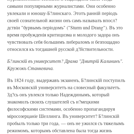
самыии популярными журналистами. Они особенно
увлекали и юношу-Б?линскаго. Этотъ ранній періодъ
своей сознательной жизни онъ самъ называлъ впосл?
дствіи "бурвымъ періодомъ" ("Sturm und Drang"). Въ это
время пробужденія критицизма и молодого задора онъ
чувствовалъ себя большимъ либераломъ и безпощадно
относился къ тогдашней русской д?йствительности.
Б?линскій въ университет? Драма "Дмитрій Калининъ".
Кружокъ Станкевича.
Въ 1824 году, выдержавъ экзаиенъ, Б?линскій поступилъ
въ Moсковскій университетъ на словесный факультетъ.
Зд?сь онъ увлекся только Надеждинымъ, который
знакомилъ своихъ слушателей съ н?мецкими
философскими системами, особенно пропагандируя
міросозерцаніе Шеллинга. Въ университет? Б?линскій
пробылъ только три года, — онъ не ужился съ тяжелымъ
режимомъ, которымъ обставлена была тогда жизнь