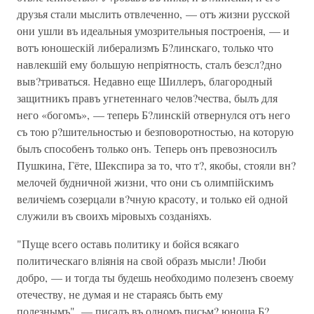
друзья стали мыслить отвлеченно, — отъ жизни русской
они ушли въ идеальныя умозрительныя построенія, — и
вотъ юношескій либерализмъ Б?линскаго, только что
навлекшій ему большую непріятность, сталъ безсл?дно
выв?триваться. Недавно еще Шиллеръ, благородный
защитникъ правъ угнетеннаго челов?чества, былъ для
него «богомъ», — теперь Б?линскій отвернулся отъ него
съ тою р?шительностью и безповоротностью, на которую
былъ способенъ только онъ. Теперь онъ превозносилъ
Пушкина, Гёте, Шекспира за то, что т?, якобы, стояли вн?
мелочей будничной жизни, что они съ олимпійскимъ
величіемъ созерцали в?чную красоту, и только ей одной
служили въ своихъ міровыхъ созданіяхъ.
"Пуще всего оставь политику и бойся всякаго
политическаго вліянія на свой образъ мысли! Люби
добро, — и тогда ты будешь необходимо полезенъ своему
отечеству, не думая и не стараясь быть ему
полезнымъ", — писалъ въ одномъ письм? юноша Б?