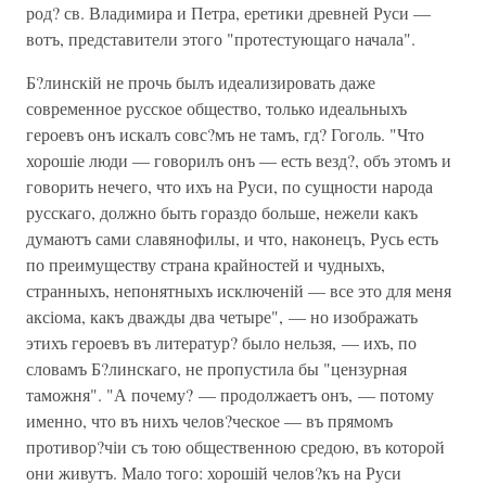
род? св. Владимира и Петра, еретики древней Руси —
вотъ, представители этого "протестующаго начала".
Б?линскій не прочь былъ идеализировать даже
современное русское общество, только идеальныхъ
героевъ онъ искалъ совс?мъ не тамъ, гд? Гоголь. "Что
хорошіе люди — говорилъ онъ — есть везд?, объ этомъ и
говорить нечего, что ихъ на Руси, по сущности народа
русскаго, должно быть гораздо больше, нежели какъ
думаютъ сами славянофилы, и что, наконецъ, Русь есть
по преимуществу страна крайностей и чудныхъ,
странныхъ, непонятныхъ исключеній — все это для меня
аксіома, какъ дважды два четыре", — но изображать
этихъ героевъ въ литератур? было нельзя, — ихъ, по
словамъ Б?линскаго, не пропустила бы "цензурная
таможня". "А почему? — продолжаетъ онъ, — потому
именно, что въ нихъ челов?ческое — въ прямомъ
противор?чіи съ тою общественною средою, въ которой
они живутъ. Мало того: хорошій челов?къ на Руси