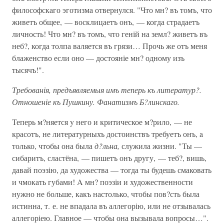
философскаго эготизма отвернулся. "Что мн? въ томъ, что
живетъ общее, — восклицаетъ онъ, — когда страдаетъ
личность! Что мн? въ томъ, что геній на земл? живетъ въ
неб?, когда толпа валяется въ грязи… Прочь же отъ меня
блаженство если оно — достояніе мн? одному изъ
тысячъ!".
Требованія, предъявляемыя имъ теперь къ литератур?.
Отношеніе къ Пушкину. Фанатизмъ Б?линскаго.
Теперь м?няется y него и критическое м?рило, — не
красотъ, не литературныхъ достоинствъ требуетъ онъ, a
только, чтобы она была
д?льна,
служила жизни. "Ты —
сибаритъ, сластёна, — пишетъ онъ другу, — теб?, вишь,
давай поэзію, да художества — тогда ты будешь смаковать
и чмокать губами! A мн? поэзіи и художественности
нужно не больше, какъ настолько, чтобы пов?сть была
истинна, т. е. не впадала въ аллегорію, или не отзывалась
аллегоріею. Главное — чтобы она вызывала вопросы…".