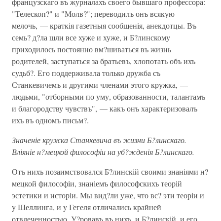
французскаго въ журналахъ своего бывшаго профессора:
"Телескоп?" и "Молв?"; переводилъ онъ всякую
мелочь, — краткія газетныя сообщенія, анекдотцы. Въ
семь? д?ла шли все хуже и хуже, и Б?линскому
приходилось постоянно вм?шиваться въ жизнь
родителей, заступаться за братьевъ, хлопотать объ ихъ
судьб?. Его поддерживала только дружба съ
Станкевичемъ и другими членами этого кружка, —
людьми, "отборными по уму, образованности, талантамъ
и благородству чувствъ", — какъ онъ характеризовалъ
ихъ въ одномъ письм?.
Значеніе кружка Станкевича въ жизни Б?линскаго.
Вліяніе н?мецкой философіи на уб?жденія Б?линскаго.
Отъ нихъ позаимствовался Б?линскій своими знаніями н?
мецкой философіи, знаніемъ философскихъ теорій
эстетики и исторіи. Мы вид?ли уже, что вс? эти теоріи и
y Шеллинга, и y Гегеля отличались крайней
отвлеченностью. У?ровавъ въ нихъ, и Б?линскій, и его