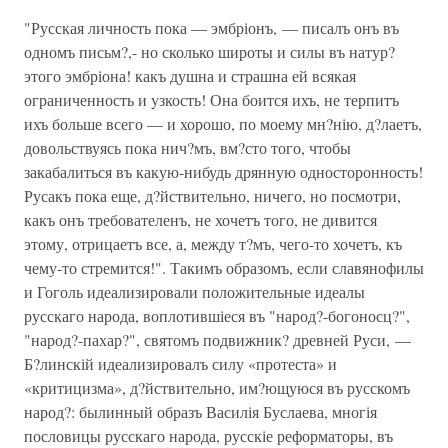
"Русская личность пока — эмбріонъ, — писалъ онъ въ
одномъ письм?,- но сколько широты и силы въ натур?
этого эмбріона! какъ душна и страшна ей всякая
ограниченность и yзкость! Она боится ихъ, не терпитъ
ихъ больше всего — и хорошо, по моему мн?нію, д?лаетъ,
довольствуясь пока нич?мъ, вм?сто того, чтобы
закабалиться въ какую-нибудь дрянную односторонность!
Русакъ пока еще, д?йствительно, ничего, но посмотри,
какъ онъ требователенъ, не хочетъ того, не дивится
этому, отрицаетъ все, а, между т?мъ, чего-то хочетъ, къ
чему-то стремится!". Такимъ образомъ, если славянофилы
и Гоголь идеализировали положительные идеалы
русскаго народа, воплотившіеся въ "народ?-богоносц?",
"народ?-пахар?", святомъ подвижник? древней Руси, —
Б?линскій идеализировалъ силу «протеста» и
«критицизма», д?йствительно, им?ющуюся въ русскомъ
народ?: былинный образъ Василія Буслаева, многія
пословицы русскаго народа, русскіе реформаторы, въ