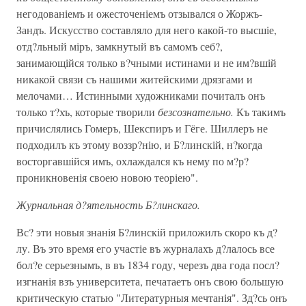
негодованіемъ и ожесточеніемъ отзывался о Жоржъ-
Зандъ. Искусство составляло для него какой-то высшіе,
отд?льный міръ, замкнутый въ самомъ себ?,
занимающійся только в?чными истинами и не им?вшій
никакой связи съ нашими житейскими дрязгами и
мелочами… Истинными художниками почиталъ онъ
только т?хъ, которые творили
безсознательно.
Къ такимъ
причислялись Гомеръ, Шекспиръ и Гёге. Шиллеръ не
подходилъ къ этому воззр?нію, и Б?линскій, н?когда
восторгавшійся имъ, охлаждался къ нему по м?р?
проникновенія своею новою теоріею".
Журнальная д?ятельность Б?линскаго.
Вс? эти новыя знанія Б?линскій приложилъ скоро къ д?
лу. Въ это время его участіе въ журналахъ д?лалось все
бол?е серьезнымъ, в въ 1834 году, черезъ два года посл?
изгнанія взъ университета, печатаетъ онъ свою большую
критическую статью "Литературныя мечтанія". Зд?сь онъ