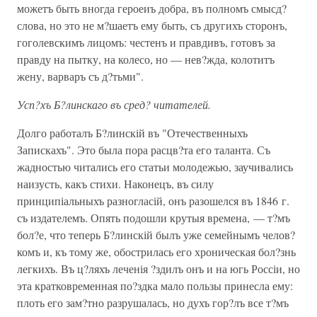
можетъ быть вногда героеиъ добра, въ полномъ смысд?
слова, но это не м?шаетъ ему быть, съ другихъ сторонъ,
гоголевскимъ лицомъ: честенъ и правдивъ, готовъ за
правду на пытку, на колесо, но — нев?жда, колотитъ
жену, варваръ съ д?тьми".
Усп?хъ Б?линскаго въ сред? читателей.
Долго работалъ Б?линскій въ "Отечественныхъ
Запискахъ". Это была пора расцв?та его таланта. Съ
жадностью читались его статьи молодежью, заучивались
наизусть, какъ стихи. Наконецъ, въ силу
принципіальныхъ разногласій, онъ разошелся въ 1846 г.
съ издателемъ. Опять подошли крутыя времена, — т?мъ
бол?е, что теперь Б?линскій былъ уже семейнымъ челов?
комъ и, къ тому же, обострилась его хроническая бол?знь
легкихъ. Въ ц?ляхъ леченія ?здилъ онъ и на югь Россіи, но
эта кратковременная по?здка мало пользы принесла ему:
плоть его зам?тно разрушалась, но духъ гор?лъ все т?мъ