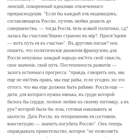
линскій, покоренный идеалами отвлеченнаго
прекраснодушія. "Если бы каждый изъ индивидовъ,
составляющихъ Россію, путемъ любви дошелъ до
совершенства, — тогда Россія, безъ всякой политики, сд?
лалась бы счастлив?йшею страною въ мір?. Просв?щевіе
— вотъ путь ея къ счастью". Въ другомъ письм? онъ
пишетъ, что политическія движенія французовъ для
Россіи ненужны: каждый народъ им?етъ свой смыслъ,
свое значеніе, свой путь. Постепенность развитія —
залогъ истиннаго прогресса: "правда, говоритъ онъ, мы
еще не им?емъ правъ, мы еще рабы, если угодно, но это
оттого, что мы еще должны быть рабами. Россія еще —
дитя, для котораго нужна нянька, въ груди которой
билось бы сердце, полное любви къ своему питомцу, a въ
рук? которой была бы лоза, готовая наказывaть за
шалости. Дать Россіи, въ теперешнемъ ея состояніи,
конституцію — значитъ погубить Россію". Онъ теперь
оправдывалъ правительство, которое "не позволяетъ