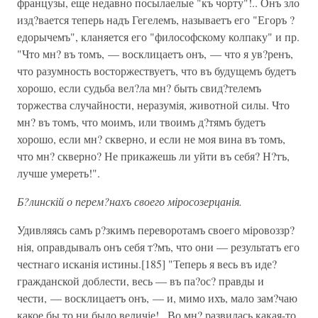
французы, еще недавно посылаелые "къ чорту"!.. Онъ зло
изд?вается теперь надъ Гегелемъ, называетъ его "Егоръ ?
едорычемъ", кланяется его "философскому колпаку" и пр.
"Что мн? въ томъ, — восклицаетъ онъ, — что я ув?ренъ,
что разумность восторжествуетъ, что въ будущемъ будетъ
хорошо, если судьба вел?ла мн? быть свид?телемъ
торжества случайности, неразумія, животной силы. Что
мн? въ томъ, что моимъ, или твоимъ д?тямъ будетъ
хорошо, если мн? скверно, и если не моя вина въ томъ,
что мн? скверно? Не прикажешь ли уйти въ себя? Н?тъ,
лучше умереть!".
Б?линскій о перем?нахъ своего міросозерцанія.
Удивляясь самъ р?зкимъ переворотамъ своего міровоззр?
нія, оправдывалъ онъ себя т?мъ, что они — результатъ его
честнаго исканія истины.[185] "Теперь я весь въ иде?
гражданской доблести, весь — въ па?ос? правды и
чести, — восклицаетъ онъ, — и, мимо ихъ, мало зам?чаю
какое бы то ни было величіе!.. Во мн? развилась какая-то