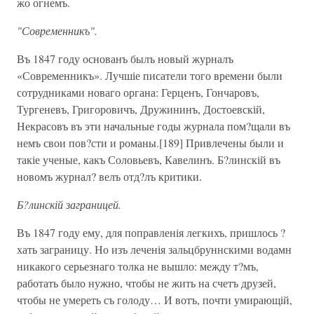
жо огнемъ.
"Современникъ".
Въ 1847 году основанъ былъ новый журналъ
«Современникъ». Лучшіе писатели того времени были
сотрудниками новаго органа: Герценъ, Гончаровъ,
Тургеневъ, Григоровичъ, Дружининъ, Достоевскій,
Некрасовъ въ эти начальные годы журнала пом?щали въ
немъ свои пов?сти и романы.[189] Привлечены были и
такіе ученые, какъ Соловьевъ, Кавелинъ. Б?линскій въ
новомъ журнал? велъ отд?лъ критики.
Б?линскій заграницей.
Въ 1847 году ему, для поправленія легкихъ, пришлось ?
хать заграницу. Но изъ леченія зальцбруннскими водамн
никакого серьезнаго толка не вышло: между т?мъ,
работать было нужно, чтобы не жить на счетъ друзей,
чтобы не умереть съ голоду… И вотъ, почти умирающій,