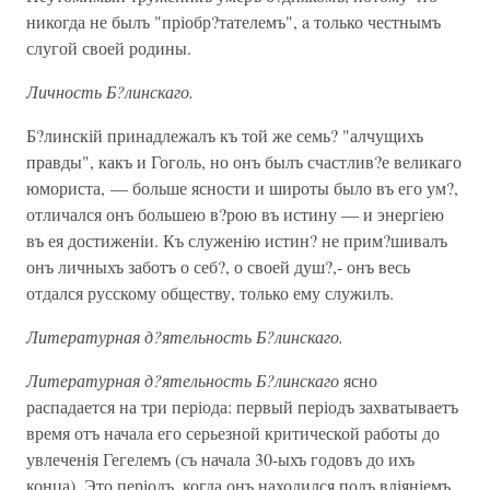
никогда не былъ "пріобр?тателемъ", a только честнымъ
слугой своей родины.
Личность Б?линскаго.
Б?линскій принадлежалъ къ той же семь? "алчущихъ
правды", какъ и Гоголь, но онъ былъ счастлив?е великаго
юмориста, — больше ясности и широты было въ его ум?,
отличался онъ большею в?рою въ истину — и энергіею
въ ея достиженіи. Къ служенію истин? не прим?шивалъ
онъ личныхъ заботъ о себ?, о своей душ?,- онъ весь
отдался русскому обществу, только ему служилъ.
Литературная д?ятельность Б?линскаго.
Литературная д?ятельность Б?линскаго
ясно
распадается на три періода: первый періодъ захватываетъ
время отъ начала его серьезной критической работы до
увлеченія Гегелемъ (съ начала 30-ыхъ годовъ до ихъ
конца). Это періодъ, когда онъ находился подъ вліяніемъ