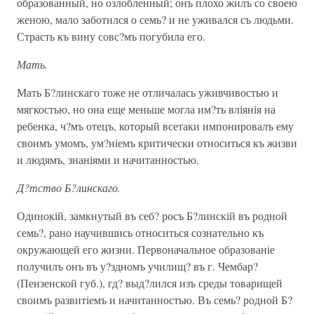
образованный, но озлобленный; онъ плохо жилъ со своею
женою, мало заботился о семь? и не уживался съ людьми.
Страсть къ вину совс?мъ погубила его.
Мать.
Мать Б?линскаго тоже не отличалась уживчивостью и
мягкостью, но она еще меньше могла им?ть вліянія на
ребенка, ч?мъ отецъ, который всетаки импонировалъ ему
своимъ умомъ, ум?ніемъ критически относиться къ жизви
и людямъ, знаніями и начитанностью.
Д?тство Б?линскаго.
Одинокій, замкнутый въ себ? росъ Б?линскій въ родной
семь?, рано научившись относиться сознательно къ
окружающей его жизни. Первоначальное образованіе
получилъ онъ въ у?здномъ училищ? въ г. Чембар?
(Пензенской губ.), гд? выд?лился изъ среды товарищей
своимъ развитіемъ и начитанностью. Въ семь? родной Б?