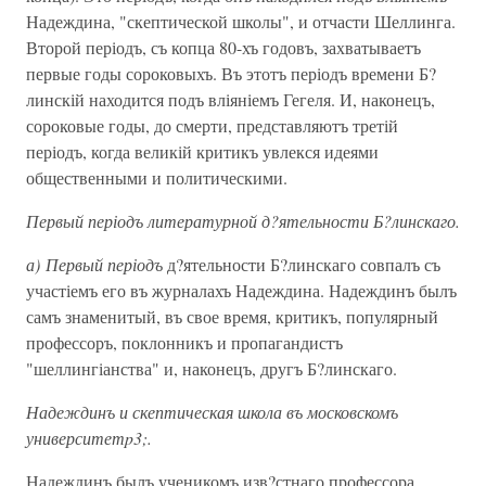
Надеждина, "скептической школы", и отчасти Шеллинга.
Второй періодъ, съ копца 80-хъ годовъ, захватываетъ
первые годы сороковыхъ. Въ этотъ періодъ времени Б?
линскій находится подъ вліяніемъ Гегеля. И, наконецъ,
сороковые годы, до смерти, представляютъ третій
періодъ, когда великій критикъ увлекся идеями
общественными и политическими.
Первый періодъ литературной д?ятельности Б?линскаго.
а) Первый періодъ
д?ятельности Б?линскаго совпалъ съ
участіемъ его въ журналахъ Надеждина. Надеждинъ былъ
самъ знаменитый, въ свое время, критикъ, популярный
профессоръ, поклонникъ и пропагандистъ
"шеллингіанства" и, наконецъ, другъ Б?линскаго.
Надеждинъ и скептическая школа въ московскомъ
университетp3;.
Надеждинъ былъ ученикомъ изв?стнаго профессора