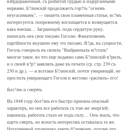
взбудораженный, съ разбитой грудью и издерганными
нервами, Б?линскій продолжаетъ гор?ть "огнемъ
неугасимымъ", — пишетъ свои пламенныя статьи, вс?мъ
интересуется, попрежнему восхищается и возмущается,
какъ юноша… Заграницей, подъ сердитую руку,
написалъ онъ свое письмо Гоголю. Фанатизмомъ
партійности внушено ему это письмо. В?дь, въ сущности,
Гоголь говорилъ въ своихъ "Выбранныхъ м?стахъ"
многое такое, во что еще недавно самъ Б?линскій в?рилъ,
и о своей в?р? заявлялъ даже въ печати (ср. стр. 239 съ
230 и др.), — и всетаки Б?линскій, почти умирающій, не
простилъ умирающаго Гоголя и жестоко «распялъ» его!
Бол?знь и смерть.
Въ 1848 году бол?знь его быстро приняла опасный
характеръ, но онъ все работалъ съ тою же энергіей;
наконецъ, работать стало не подъ силу… Онъ зналъ, что
идетъ смерть, но ясность интересовъ оставалась та же.
Неутомимый труженикъ умеръ б?днякомъ, потому что