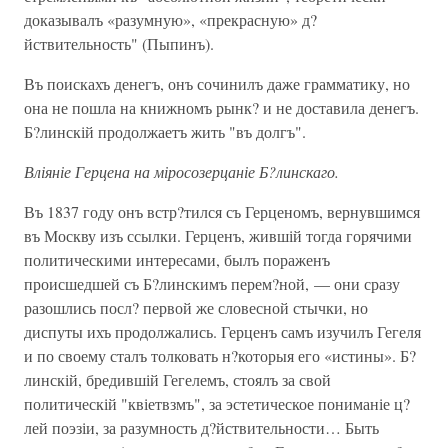
доказывалъ «разумную», «прекрасную» д?
йствительность" (Пыпинъ).
Въ поискахъ денегъ, онъ сочинилъ даже грамматику, но
она не пошла на книжномъ рынк? и не доставила денегъ.
Б?линскій продолжаетъ жить "въ долгъ".
Вліяніе Герцена на міросозерцаніе Б?линскаго.
Въ 1837 году онъ встр?тился съ Герценомъ, вернувшимся
въ Москву изъ ссылки. Герценъ, жившій тогда горячими
политическими интересами, былъ пораженъ
происшедшей съ Б?линскимъ перем?ной, — они сразу
разошлись посл? первой же словесной стычки, но
диспуты ихъ продолжались. Герценъ самъ изучилъ Гегеля
и по своему сталъ толковать н?которыя его «истины». Б?
линскій, бредившій Гегелемъ, стоялъ за свой
политическій "квіетвзмъ", за эстетическое пониманіе ц?
лей поэзіи, за разумность д?йствительности… Быть