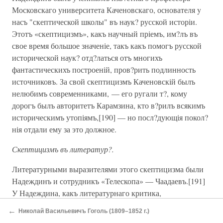
Московскаго университета Каченовскаго, основателя y
насъ "скептической школы" въ наук? русской исторіи.
Этотъ «скептицизмъ», какъ научный пріемъ, им?лъ въ
свое время большое значеніе, такъ какъ помогъ русской
исторической наук? отд?латься отъ многихъ
фантастическихъ построеній, пров?рить подлинность
источниковъ. За свой скептицизмъ Каченовскій былъ
нелюбимъ современниками, — его ругали т?, кому
дорогъ былъ авторитетъ Карамзина, кто в?рилъ всякимъ
историческимъ утопіямъ,[190] — но посл?дующія покол?
нія отдали ему за это должное.
Скептицизмъ въ литератур?.
Литературными выразителями этого скептицизма были
Надеждинъ и сотрудникъ «Телескопа» — Чаадаевъ.[191]
У Надеждина, какъ литературнаго критика,
высказывается такое же отрицательное отношеніе къ
←
Николай Васильевичъ Гоголь (1809–1852 г.)
русской исторической жизни, какъ y Чаадаева, и, въ то же