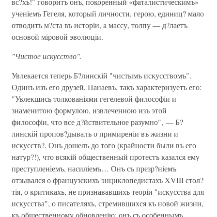
вс?хъ!" говоритъ онъ, покоренный «фаталистическимъ»
ученіемъ Гегеля, который личности, герою, единиц? мало
отводитъ м?ста въ исторіи, a массу, толпу — д?лаетъ
основой міровой эволюціи.
"Чистое искусство".
Увлекается теперь Б?линскій "чистымъ искусствомъ".
Одинъ изъ его друзей, Панаевъ, такъ характеризуетъ его:
"Увлекшись толкованіями гегелевой философіи и
знаменитою формулою, извлеченною изъ этой
философіи, что все д?йствительное разумно", — Б?
линскій пропов?дывалъ о примиреніи въ жизни и
искусств?. Онъ дошелъ до того (крайности были въ его
натур?!), что всякій общественный протестъ казался ему
преступленіемъ, насиліемъ… Онъ съ презр?ніемъ
отзывался о французскихъ энциклопедистахъ XVIII стол?
тія, о критикахъ, не признававшихъ теоріи "искусства для
искусства", о писателяхъ, стремившихся къ новой жизни,
къ общественному обновленію; онъ съ особеннымъ