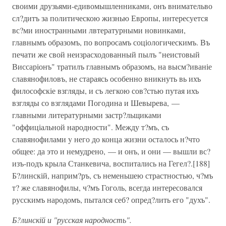
своими друзьями-едивомышленниками, онъ внимательво
сл?дитъ за политическою жизнью Европы, интересуется
вс?ми иностранными лвтературными новинками,
главнымъ образомъ, по вопросамъ соціологическимъ. Въ
печати же свой неизрасходованный пылъ "неистовый
Виссаріонъ" тратилъ главнымъ образомъ, на высм?иваніе
славянофиловъ, не стараясь особенно вникнуть вь ихъ
философскіе взгляды, и съ легкою сов?стью путая ихъ
взгляды со взглядами Погодина и Шевырева, —
главными литературными застр?льщиками
"оффиціальной народности". Между т?мъ, съ
славянофилами y него до конца жизни осталось н?что
общее: да это и немудрено, — и онъ, и они — вышли вс?
изъ-подъ крыла Станкевича, воспитались на Гегел?.[188]
Б?линскій, наприм?ръ, съ неменьшею страстностью, ч?мъ
т? же славянофилы, ч?мъ Гоголь, всегда интересовался
русскимъ народомъ, пытался себ? опред?лить его "духъ".
Б?линскій и "русская народность".