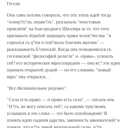
Гегеля.
Онъ самъ потомъ говорилъ, что отъ этихъ идей тогда
"освир?п?лъ, опьян?лъ", разсыпалъ "неистовыя
проклятія" на благороднаго Шиллера за то, что тотъ
призывалъ борьбой защищать права челов?чества: "я
сорвался съ ц?пи и поб?жалъ благимъ матомъ" —
разсказываетъ Б?линскій. Когда онъ познакомился съ
гегелевской "философіей религіи" и «права», усвоилъ
себ? его историческое міросозерцаніе — онъ вс? эти идеи
принялъ открытой душой — по его словамъ: "новый
міръ" ему открылся…
"Все дйствительное разумно".
"Сила есть право — и право есть сила", — писалъ онъ.
"Н?тъ, не могу описать теб?, съ какимъ чувствомъ
услышалъ я эти слова — это было освобожденіе! Я
понялъ идею паденія царствъ, законность завоевателей! я
понялъ, что н?тъ дикой матеріальной силы, н?тъ