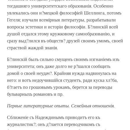
тогдашняго университетскаго образованія. Особенно
увлекались они н?мецкой философіей Шеллинга, потомъ
Гегеля; изучали всемірныя литературы, разрабатывали
вопросы эстетики и исторіи философіи. Б?линскій всей
душой отдался этому кружковому самообразованію, и
сразу выд?лился въ обществ? друзей своимъ умомъ, своей
страствой жаждой знанія.
Б?линскій былъ сильно смущенъ своимъ изгнаніемъ изъ
университета; онъ даже долго не р?шался сообщить
домой о своей неудач?. Крайняя нужда надвинулась на
него: и вотъ недоучившійся студентъ, ради куска хл?ба,
б?гаетъ по грошовымъ урокамъ, берется за переводы
бульварныхъ романовъ и пр.
Первые литературные опыты. Семейныя отношенія.
Сближеніе съ Надеждинымъ приводитъ его къ
журналистик?; онъ д?лается переводчикомъ съ