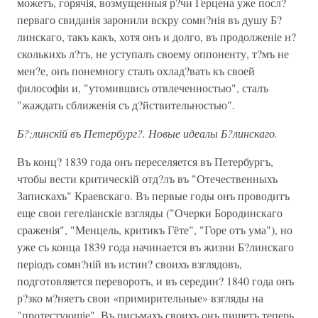
можетъ, горячія, возмущенныя р?чи Герцена уже посл?
перваго свиданія заронили вскру сомн?нія въ душу Б?
линскаго, такъ какъ, хотя онъ и долго, въ продолженіе н?
сколькихъ л?тъ, не уступалъ своему оппоненту, т?мъ не
мен?е, онъ понемногу сталъ охлад?вать къ своей
философіи и, "утомившись отвлеченностью", сталъ
"жаждать сближенія съ д?йствительностью".
Б?;линскій въ Петербург?. Новые идеалы Б?линскаго.
Въ конц? 1839 года онъ переселяется въ Петербургъ,
чтобы вести критическій отд?лъ въ "Отечественныхъ
Запискахъ" Краевскаго. Въ первые годы онъ проводитъ
еще свои гегеліанскіе взгляды ("Очерки Бородинскаго
сраженія", "Менцель, критикъ Гёте", "Горе отъ ума"), но
уже съ конца 1839 года начинается въ жизни Б?линскаго
періодъ сомн?ній въ истин? своихъ взглядовъ,
подготовляется переворотъ, и въ середин? 1840 года онъ
р?зко м?няетъ свои «примирительные» взгляды на
"протестующіе". Въ письмахъ своихъ онъ пишетъ теперь