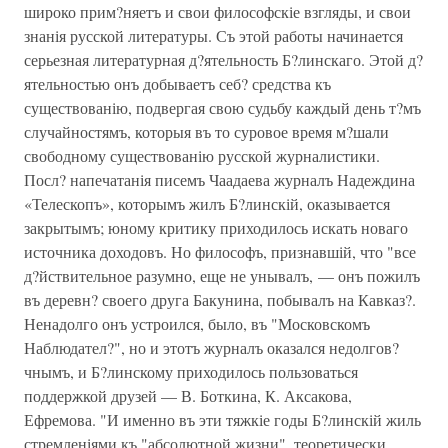
широко прим?няетъ и свои философскіе взгляды, и свои
знанія русской литературы. Съ этой работы начинается
серьезная литературная д?ятельность Б?линскаго. Этой д?
ятельностью онъ добываетъ себ? средства къ
существованію, подвергая свою судьбу каждый день т?мъ
случайностямъ, которыя въ то суровое время м?шали
свободному существованію русской журналистики.
Посл? напечатанія писемъ Чаадаева журналъ Надеждина
«Телескопъ», которымъ жилъ Б?линскій, оказывается
закрытымъ; юному критику приходилось искать новаго
источника доходовъ. Но философъ, признавшій, что "все
д?йствительное разумно, еще не унывалъ, — онъ пожилъ
въ деревн? своего друга Бакунина, побывалъ на Кавказ?.
Ненадолго онъ устроился, было, въ "Московскомъ
Наблюдател?", но и этотъ журналъ оказался недолгов?
чнымъ, и Б?линскому приходилось пользоваться
поддержкой друзей — В. Боткина, К. Аксакова,
Ефремова. "И именно въ эти тяжкіе годы Б?линскій жиль
стремленіями къ "абсолютной жизни", теоретически