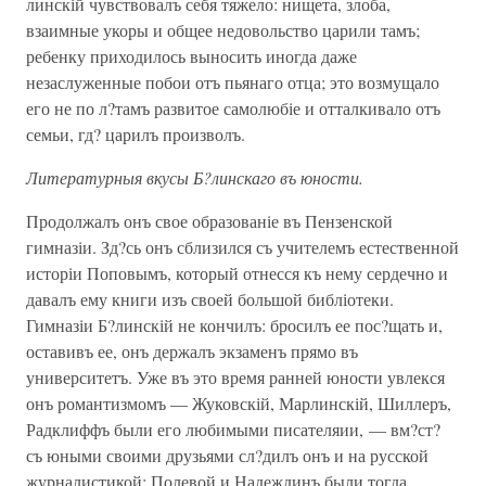
линскій чувствовалъ себя тяжело: нищета, злоба,
взаимные укоры и общее недовольство царили тамъ;
ребенку приходилось выносить иногда даже
незаслуженные побои отъ пьянаго отца; это возмущало
его не по л?тамъ развитое самолюбіе и отталкивало отъ
семьи, гд? царилъ произволъ.
Литературныя вкусы Б?линскаго въ юности.
Продолжалъ онъ свое образованіе въ Пензенской
гимназіи. Зд?сь онъ сблизился съ учителемъ естественной
исторіи Поповымъ, который отнесся къ нему сердечно и
давалъ ему книги изъ своей большой библіотеки.
Гимназіи Б?линскій не кончилъ: бросилъ ее пос?щать и,
оставивъ ее, онъ держалъ экзаменъ прямо въ
университетъ. Уже въ это время ранней юности увлекся
онъ романтизмомъ — Жуковскій, Марлинскій, Шиллеръ,
Радклиффъ были его любимыми писателяии, — вм?ст?
съ юными своими друзьями сл?дилъ онъ и на русской
журналистикой: Полевой и Надеждинъ были тогда