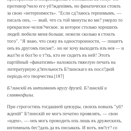
противор?чило его уб?жденіямъ, но фанатически стоялъ
за свою «нетерпимость». "Если сд?лаюсь терпимымъ, —
писалъ онъ, — знай, что съ той минуты во мн? умерло то
прекрасное-челов?ческое, за которое столько хорошихъ
людей любили меня больше, нежели сколько я стоилъ
того". "Я знаю, что сижу въ односторонности, — пишетъ
онъ въ другомъ письм?,- но не хочу выходить изъ нея — и
жал?ю и бол?ю о т?хъ, кто не сидитъ въ ней! Этотъ
партійный «фанатизмъ» наложилъ тяжелую печать на
литературную д?ятельность Б?линскаго въ посл?дній
періодъ его творчества.[187]
Б?линскій въ интимномъ кругу друзей. Б?линскій и
славянофилы.
При строгостяхъ тогдашней цевзуры, своихъ новыхъ "уб?
жденій" Б?линскій не могъ печатно проявлять, — свои
«идеи», — онъ могъ проводить ихъ лишь въ дружескихъ,
интимныхъ бес?дахъ да въ письмахъ. И вотъ, вм?ст? со