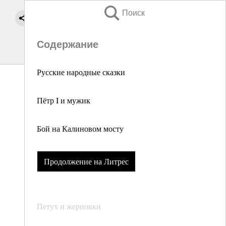
Поиск
Содержание
Русские народные сказки
Пётр I и мужик
Бой на Калиновом мосту
Продолжение на Литрес
Петух и жерновки