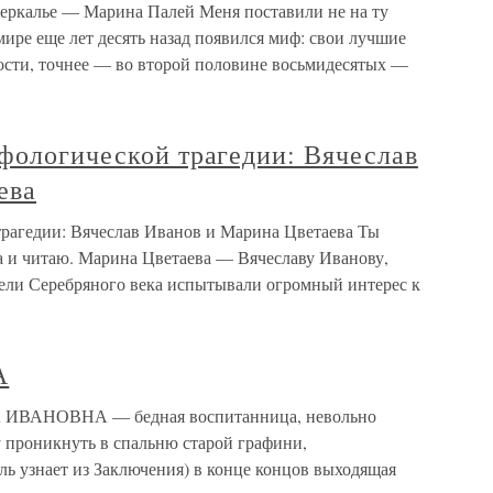
еркалье — Марина Палей Меня поставили не на ту
ире еще лет десять назад появился миф: свои лучшие
ости, точнее — во второй половине восьмидесятых —
фологической трагедии: Вячеслав
ева
трагедии: Вячеслав Иванов и Марина Цветаева Ты
а и читаю. Марина Цветаева — Вячеславу Иванову,
тели Серебряного века испытывали огромный интерес к
А
АНОВНА — бедная воспитанница, невольно
 проникнуть в спальню старой графини,
ель узнает из Заключения) в конце концов выходящая