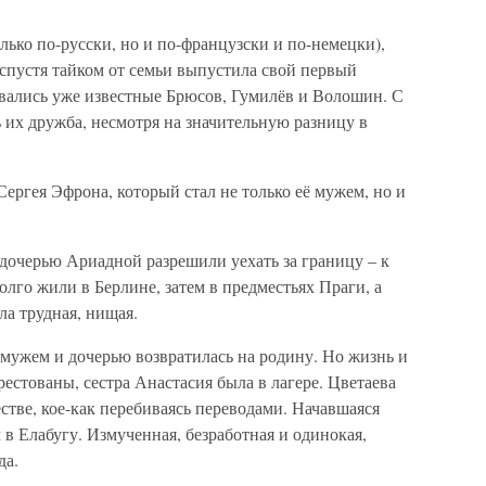
олько по-русски, но и по-французски и по-немецки),
а спустя тайком от семьи выпустила свой первый
ывались уже известные Брюсов, Гумилёв и Волошин. С
 их дружба, несмотря на значительную разницу в
Сергея Эфрона, который стал не только её мужем, но и
 дочерью Ариадной разрешили уехать за границу – к
олго жили в Берлине, затем в предместьях Праги, а
а трудная, нищая.
 мужем и дочерью возвратилась на родину. Но жизнь и
рестованы, сестра Анастасия была в лагере. Цветаева
тве, кое-как перебиваясь переводами. Начавшаяся
 в Елабугу. Измученная, безработная и одинокая,
да.