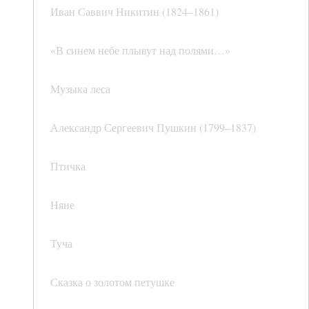
Иван Саввич Никитин (1824–1861)
«В синем небе плывут над полями…»
Музыка леса
Александр Сергеевич Пушкин (1799–1837)
Птичка
Няне
Туча
Сказка о золотом петушке