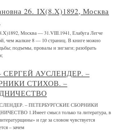
овна 26. IX(8.X)1892, Москва
а
)1892, Москва — 31.VIII.1941, Елабуга Легче
ой, чем жалкие 8 — 10 страниц. В книге можно
дьбы; подъемы, провалы и зигзаги; разобрать
м;
 СЕРГЕЙ АУСЛЕНДЕР. –
РНИКИ СТИХОВ. –
АДНИЧЕСТВО
СЛЕНДЕР. – ПЕТЕРБУРГСКИЕ СБОРНИКИ
ЕСТВО 1.Имеет смысл только та литература, в
«литературщины» и где за словом чувствуется
тся – зачем