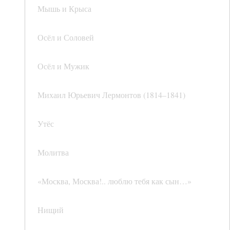
Мышь и Крыса
Осёл и Соловей
Осёл и Мужик
Михаил Юрьевич Лермонтов (1814–1841)
Утёс
Молитва
«Москва, Москва!.. люблю тебя как сын…»
Нищий