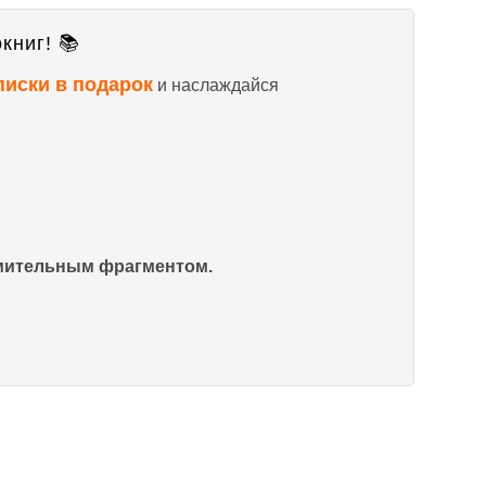
книг! 📚
писки в подарок
и наслаждайся
омительным фрагментом.