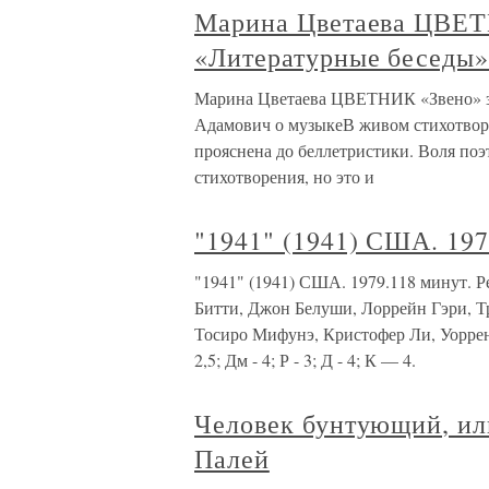
Марина Цветаева ЦВЕТН
«Литературные беседы»
Марина Цветаева ЦВЕТНИК «Звено» за
Адамович о музыкеВ живом стихотворе
прояснена до беллетристики. Воля поэ
стихотворения, но это и
"1941" (1941) США. 197
"1941" (1941) США. 1979.118 минут. 
Битти, Джон Белуши, Лоррейн Гэри, Т
Тосиро Мифунэ, Кристофер Ли, Уоррен 
2,5; Дм - 4; Р - 3; Д - 4; К — 4.
Человек бунтующий, ил
Палей