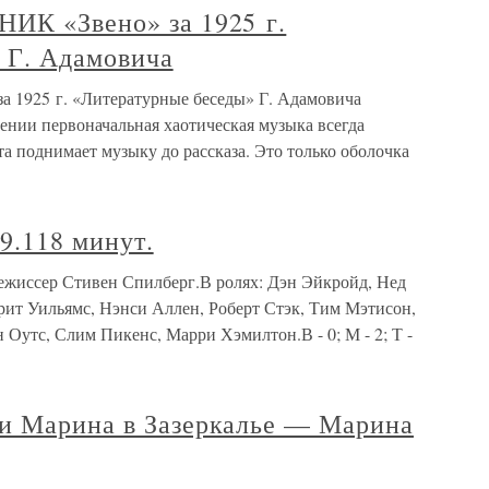
ИК «Звено» за 1925 г.
 Г. Адамовича
 1925 г. «Литературные беседы» Г. Адамовича
нии первоначальная хаотическая музыка всегда
та поднимает музыку до рассказа. Это только оболочка
9.118 минут.
Режиссер Стивен Спилберг.В ролях: Дэн Эйкройд, Нед
рит Уильямс, Нэнси Аллен, Роберт Стэк, Тим Мэтисон,
Оутс, Слим Пикенс, Марри Хэмилтон.В - 0; М - 2; Т -
и Марина в Зазеркалье — Марина