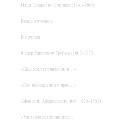
Иван Захарович Суриков (1841–1880)
Весна (отрывок)
В ночном
Фёдор Иванович Тютчев (1803–1873)
«Ещё земли печален вид…»
«Как неожиданно и ярко…»
Афанасий Афанасьевич Фет (1820–1892)
«Уж верба вся пушистая…»