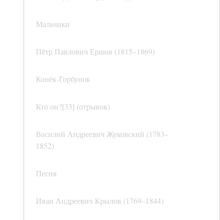
Мальчики
Пётр Павлович Ершов (1815–1869)
Конёк-Горбунок
Кто он?[33] (отрывок)
Василий Андреевич Жуковский (1783–
1852)
Песня
Иван Андреевич Крылов (1769–1844)