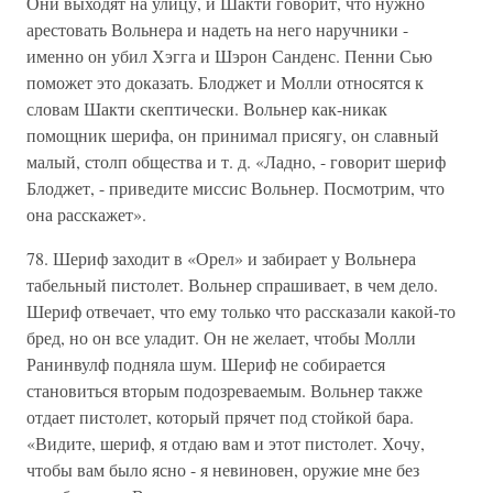
Они выходят на улицу, и Шакти говорит, что нужно
арестовать Вольнера и надеть на него наручники -
именно он убил Хэгга и Шэрон Санденс. Пенни Сью
поможет это доказать. Блоджет и Молли относятся к
словам Шакти скептически. Вольнер как-никак
помощник шерифа, он принимал присягу, он славный
малый, столп общества и т. д. «Ладно, - говорит шериф
Блоджет, - приведите миссис Вольнер. Посмотрим, что
она расскажет».
78. Шериф заходит в «Орел» и забирает у Вольнера
табельный пистолет. Вольнер спрашивает, в чем дело.
Шериф отвечает, что ему только что рассказали какой-то
бред, но он все уладит. Он не желает, чтобы Молли
Ранинвулф подняла шум. Шериф не собирается
становиться вторым подозреваемым. Вольнер также
отдает пистолет, который прячет под стойкой бара.
«Видите, шериф, я отдаю вам и этот пистолет. Хочу,
чтобы вам было ясно - я невиновен, оружие мне без