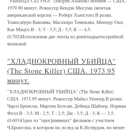
"УБИЙЦА СЁГУНА" (Shogun Assassin) Япония — США,
1979.90 минут. Режиссер Кендзи Мисуми (монтаж
американской версии — Роберт Хьюстон).В ролях:
Томисабуро Вакияма, Масахиро Томикава, Минору Оки,
Кае Мацуо.В - 3; Т - 3,5; Д - 3,5; К — 4,5.
(0,702)Использовав две ленты из девятнадцатисерийной
японской
"ХЛАДНОКРОВНЫЙ УБИЙЦА"
(The Stone Killer) США. 1973.95
минут.
"ХЛАДНОКРОВНЫЙ УБИЙЦА" (The Stone Killer)
США. 1973.95 минут. Режиссер Майкл Уиннер.В ролях:
Чарлз Бронсон, Мартин Болсам, Дейвид Шайнер, Норман
Фелл.В - 3,5; М - 2,5; Т - 2,5; Дм - 3,5; Д - 3; К — 3,5.
(0,603)Один из "программных" фильмов с участием
Ч.Бронсона, в котором он, вслед за К.Иствудом, но менее