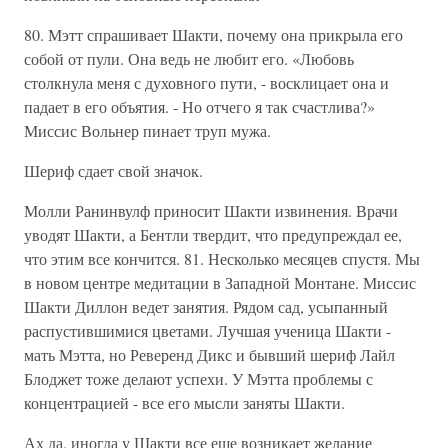
80. Мэтт спрашивает Шакти, почему она прикрыла его
собой от пули. Она ведь не любит его. «Любовь
столкнула меня с духовного пути, - восклицает она и
падает в его объятия. - Но отчего я так счастлива?»
Миссис Вольнер пинает труп мужа.
Шериф сдает свой значок.
Молли Ранинвулф приносит Шакти извинения. Врачи
уводят Шакти, а Бентли твердит, что предупреждал ее,
что этим все кончится. 81. Несколько месяцев спустя. Мы
в новом центре медитации в Западной Монтане. Миссис
Шакти Диллон ведет занятия. Рядом сад, усыпанный
распустившимися цветами. Лучшая ученица Шакти -
мать Мэтта, но Реверенд Дикс и бывший шериф Лайл
Блоджет тоже делают успехи. У Мэтта проблемы с
концентрацией - все его мысли заняты Шакти.
Ах да, иногда у Шакти все еще возникает желание