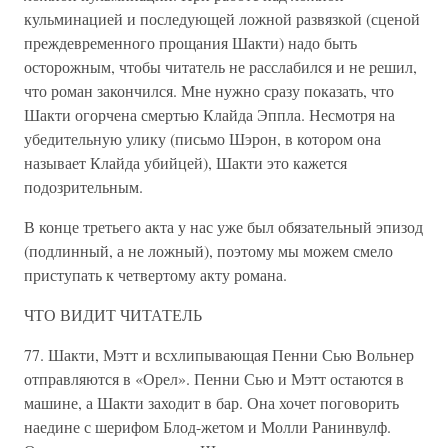
кульминацией и последующей ложной развязкой (сценой
преждевременного прощания Шакти) надо быть
осторожным, чтобы читатель не расслабился и не решил,
что роман закончился. Мне нужно сразу показать, что
Шакти огорчена смертью Клайда Эппла. Несмотря на
убедительную улику (письмо Шэрон, в котором она
называет Клайда убийцей), Шакти это кажется
подозрительным.
В конце третьего акта у нас уже был обязательный эпизод
(подлинный, а не ложный), поэтому мы можем смело
приступать к четвертому акту романа.
ЧТО ВИДИТ ЧИТАТЕЛЬ
77. Шакти, Мэтт и всхлипывающая Пенни Сью Вольнер
отправляются в «Орел». Пенни Сью и Мэтт остаются в
машине, а Шакти заходит в бар. Она хочет поговорить
наедине с шерифом Блод-жетом и Молли Ранинвулф.