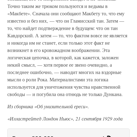
Точно таким же трюком пользуются и ведьмы в
«Макбете». Сначала они сообщают Макбету то, что ему
известно и без них, — что он Гламисский тан. Затем —
то, что найдет подтверждение в будущем: что он тан
Кавдорский. А затем — то, что фактом вовсе не является
и никогда им не станет, если только этот факт не
возникнет в его кровожадном воображении. Эта
логическая цепочка, в которой, как кажется, заложен
некий смысл, — хотя первое ее звено очевидно, а
последнее ошибочно, — наводит многих на вздорные
мысли о роли Рока. Материалистами эта логика
используется для уничтожения чувства нравственной
свободы — и погубила она отнюдь не только Дункана.
Из сборника «Об унизительной ереси».
«Илластрейтед Лондон Ньюс», 21 сентября 1929 года