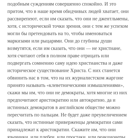
подобным суждениям совершенно спокойно. И это
притом, что в наше время обидчивых людей хватает, они
рассвирепеют, если им сказать, что они не джентльмены,
хотя, с исторической точки зрения, они с тем же успехом
могли бы претендовать на то, чтобы именоваться
маркизами или рыцарями. Они до глубины души
возмутятся, если им сказать, что они — не христиане,
хотя считают себя в полном праве отрицать или
подвергать сомнению саму идею христианства и даже
историческое существование Христа. С них станется
обвинить нас в том, что на их журналистском жаргоне
принято называть «клеветническими измышлениями»,
скажи мы им, что они не демократы, хотя многие из них
предпочитают аристократию или автократию, да и
истинных демократов в английском обществе можно
пересчитать по пальцам. Не будет даже преувеличением
сказать, что истинные приверженцы демократии сами
принадлежат к аристократии. Скажите им, что они
язычники, или плебеи, или простаки, или реакционеры,