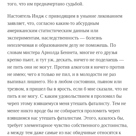
того, что им предначертано судьбой.
Настоятель Индж с приводящим в уныние ликованием
заявляет, что, согласно каким-то абсурдным
американским статистическим данным или
экспериментам, наследственность — болезнь
неизлечимая и образованием делу не поможешь. По
словам мистера Арнолда Беннета, многие его друзья
крепко пьют, и тут уж, дескать, ничего не поделаешь —
не пить они не могут. Против алкоголя я ничего против
не имею; чего я только не пил, и в молодости не раз
выпивал лишнего. Но в любом состоянии, пьяном или
трезвом, я пришел бы в ярость, если б мне сказали, что не
пить я не могу. С каким удовольствием я проломил бы
череп этому взявшемуся меня утешать фаталисту. Тем не
менее никто вроде бы не собирается проломить череп
взявшимся нас утешать фаталистам. Этого, казалось бы,
требует элементарное чувство собственного достоинства,
а между тем даже самые из нас обидчивые относятся к