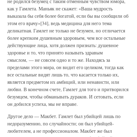
не родился безумец с таким отменным чувством юмора,
как у Гамлета. Маньяк не скажет: «Ваша мудрость
выказала бы себя более богатой, если бы вы сообщили об
этом его врачу»[34], ведь медицина для него тема
деликатная. Гамлет не только не безумен, но отличается
более крепким душевным здоровьем, чем все остальные
действующие лица, хотя должен признать: душевное
здоровье и то, что принято называть здравым
смыслом, — не совсем одно и то же. Находясь за
пределами этого мира, он видит его целиком, тогда как
все остальные видят лишь то, что касается только их,
является предметом их амбиций, или ненависти, или
любви. В конечном счете, Гамлет для того и притворился
безумцем, чтобы обманывать дураков. И сетовать, если
он добился успеха, мы не вправе.
Другое дело — Макбет. Гамлет был убийцей лишь по
недоразумению, по случайности; он был убийцей-
любителем, а не профессионалом. Макбет же был