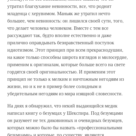
утратил благоухание невинности, все, что роднит
младенца с херувимом. Маньяк же утратил нечто
большее, чем невинность: он лишился своей сути, того,
что делает человека человеком. Вместе с тем все
рассуждают так, будто вполне естественно и даже
прилично оправдывать безнравственный поступок
идиотизмом. Этот принцип при всем прекраснодушии,
на какое только способны широта взглядов и милосердие,
применим к оригиналам, которые больше всего на свете
гордятся своей оригинальностью. И применим этот
принцип не только к мелким и ничтожным негодяям из
жизни, но и к не в пример более солидным и
убедительным негодяям из мира изящной словесности.
На днях я обнаружил, что некий выдающийся медик
написал книгу о безумцах у Шекспира. Под безумцами
он разумеет не тех диковинных и очевидных безумцев,
которых можно было бы назвать «профессиональными
безумцами» и которые, по существу, являются