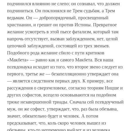
подчинился влиянию не слепо; он сознавал, что должен
подчиниться. Он поклонялся не Трем судьбам, а Трем
ведьмам. Он — добропорядочный, просвещенный
христианин, и грешит он против Истины. Превратное
желание усмотреть в этой пьесе фатализм, который там
напрочь отсутствует, вызван заблуждением, нет, целой
цепочкой заблуждений, состоящей из трех звеньев.
Подобного рода желание сбило с пути критиков
«Макбета» — равно как и самого Макбета. Вся наша
псевдонаука исходит из того, что второе звено следует из
первого, третье же — безапелляционно утверждает она
— является следствием первых двух. К примеру, все
рассуждения о сверхчеловеке, согласно теориям Ницше и
других софистов, всецело основываются на подобном
трюке незавершенной триады. Сначала сей псевдоученый
муж, он же софист, утверждает, что, раз была обезьяна,
значит, обязательно будет и человек. А потом
предсказывает, что, коль скоро человек вышел из
обезьяны, кто-то непременно выйдет и из человека.