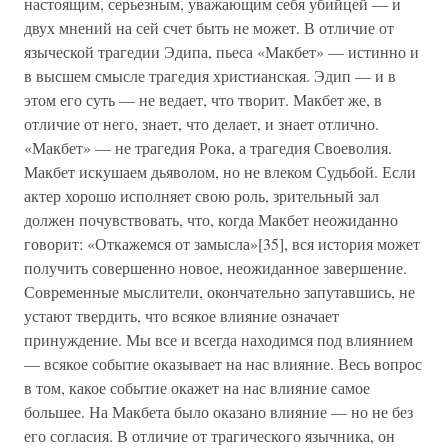
настоящим, серьезным, уважающим себя убийцей — и
двух мнений на сей счет быть не может. В отличие от
языческой трагедии Эдипа, пьеса «Макбет» — истинно и
в высшем смысле трагедия христианская. Эдип — и в
этом его суть — не ведает, что творит. Макбет же, в
отличие от него, знает, что делает, и знает отлично.
«Макбет» — не трагедия Рока, а трагедия Своеволия.
Макбет искушаем дьяволом, но не влеком Судьбой. Если
актер хорошо исполняет свою роль, зрительный зал
должен почувствовать, что, когда Макбет неожиданно
говорит: «Откажемся от замысла»[35], вся история может
получить совершенно новое, неожиданное завершение.
Современные мыслители, окончательно запутавшись, не
устают твердить, что всякое влияние означает
принуждение. Мы все и всегда находимся под влиянием
— всякое событие оказывает на нас влияние. Весь вопрос
в том, какое событие окажет на нас влияние самое
большее. На Макбета было оказано влияние — но не без
его согласия. В отличие от трагического язычника, он