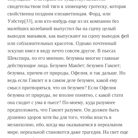
свидетельством той тяги к зловещему гротеску, которая
свойственна поздним елизаветинцам. Форд, или
Уэбстер[33], или кто-нибудь еще из их компании без
малейших колебаний выпустил бы на сцену целый
выводок маньяков, как выпускают на сцену выводок фей
или соблазнительных красоток. Однако почтенный
эскулап имел в виду нечто совсем другое. В пьесах
Шекспира, по его мнению, безумны многие главные
действующие лица. Безумен Макбет; безумен Гамлет;
безумна, причем от природы, Офелия, и так дальше. Но
ведь если Гамлет и в самом деле безумен, какой ему
смысл притворяться, что он безумен? Если Офелия
безумна от природы, не вполне понятно, с какой стати
она сходит с ума в пьесе? По-моему, куда разумнее
предположить, что Гамлет разумен. Он должен быть
душевно здоров хотя бы для того, чтобы впасть в
меланхолию, ибо, когда мы оказываемся в нереальном
мире, нереальной становится даже трагедия. На свет еще