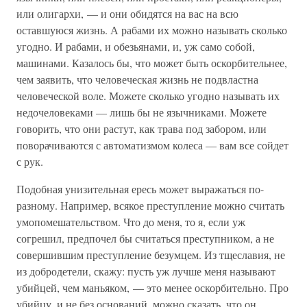
или олигархи, — и они обидятся на вас на всю
оставшуюся жизнь. А рабами их можно называть сколько
угодно. И рабами, и обезьянами, и, уж само собой,
машинами. Казалось бы, что может быть оскорбительнее,
чем заявить, что человеческая жизнь не подвластна
человеческой воле. Можете сколько угодно называть их
недочеловеками — лишь бы не язычниками. Можете
говорить, что они растут, как трава под забором, или
поворачиваются с автоматизмом колеса — вам все сойдет
с рук.
Подобная унизительная ересь может выражаться по-
разному. Например, всякое преступление можно считать
умопомешательством. Что до меня, то я, если уж
согрешил, предпочел бы считаться преступником, а не
совершившим преступление безумцем. Из тщеславия, не
из добродетели, скажу: пусть уж лучше меня называют
убийцей, чем маньяком, — это менее оскорбительно. Про
убийцу, и не без оснований, можно сказать, что он