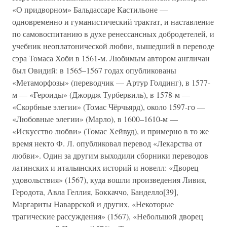
«О придворном» Бальдассаре Кастильоне —
одновременно и гуманистический трактат, и наставление
по самовоспитанию в духе ренессансных добродетелей, и
учебник неоплатонической любви, вышедший в переводе
сэра Томаса Хоби в 1561-м. Любимым автором англичан
был Овидий: в 1565–1567 годах опубликованы
«Метаморфозы» (переводчик — Артур Голдинг), в 1577-
м — «Героиды» (Джордж Турбервиль), в 1578-м —
«Скорбные элегии» (Томас Чёрчьярд), около 1597-го —
«Любовные элегии» (Марло), в 1600–1610-м —
«Искусство любви» (Томас Хейвуд), и примерно в то же
время некто Ф. Л. опубликовал перевод «Лекарства от
любви». Один за другим выходили сборники переводов
латинских и итальянских историй и новелл: «Дворец
удовольствия» (1567), куда вошли произведения Ливия,
Геродота, Авла Геллия, Боккаччо, Банделло[39],
Маргариты Наваррской и других, «Некоторые
трагические рассуждения» (1567), «Небольшой дворец