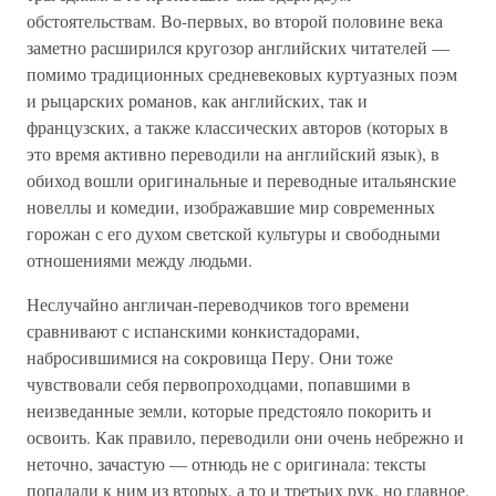
обстоятельствам. Во-первых, во второй половине века
заметно расширился кругозор английских читателей —
помимо традиционных средневековых куртуазных поэм
и рыцарских романов, как английских, так и
французских, а также классических авторов (которых в
это время активно переводили на английский язык), в
обиход вошли оригинальные и переводные итальянские
новеллы и комедии, изображавшие мир современных
горожан с его духом светской культуры и свободными
отношениями между людьми.
Неслучайно англичан-переводчиков того времени
сравнивают с испанскими конкистадорами,
набросившимися на сокровища Перу. Они тоже
чувствовали себя первопроходцами, попавшими в
неизведанные земли, которые предстояло покорить и
освоить. Как правило, переводили они очень небрежно и
неточно, зачастую — отнюдь не с оригинала: тексты
попадали к ним из вторых, а то и третьих рук, но главное,