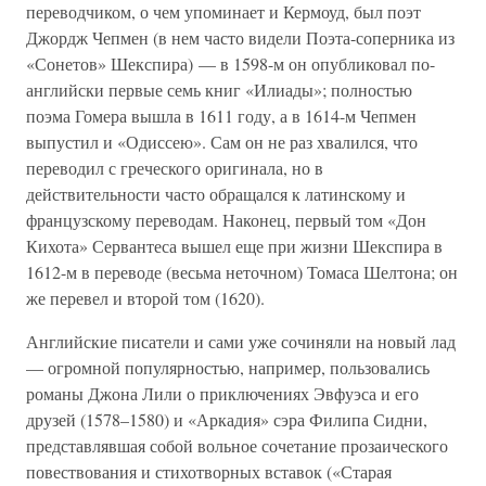
переводчиком, о чем упоминает и Кермоуд, был поэт
Джордж Чепмен (в нем часто видели Поэта-соперника из
«Сонетов» Шекспира) — в 1598-м он опубликовал по-
английски первые семь книг «Илиады»; полностью
поэма Гомера вышла в 1611 году, а в 1614-м Чепмен
выпустил и «Одиссею». Сам он не раз хвалился, что
переводил с греческого оригинала, но в
действительности часто обращался к латинскому и
французскому переводам. Наконец, первый том «Дон
Кихота» Сервантеса вышел еще при жизни Шекспира в
1612-м в переводе (весьма неточном) Томаса Шелтона; он
же перевел и второй том (1620).
Английские писатели и сами уже сочиняли на новый лад
— огромной популярностью, например, пользовались
романы Джона Лили о приключениях Эвфуэса и его
друзей (1578–1580) и «Аркадия» сэра Филипа Сидни,
представлявшая собой вольное сочетание прозаического
повествования и стихотворных вставок («Старая