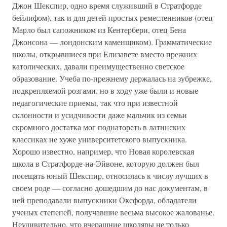
Джон Шекспир, одно время служивший в Стратфорде
бейлифом), так и для детей простых ремесленников (отец
Марло был сапожником из Кентербери, отец Бена
Джонсона — лондонским каменщиком). Грамматические
школы, открывшиеся при Елизавете вместо прежних
католических, давали преимущественно светское
образование. Учеба по-прежнему держалась на зубрежке,
подкрепляемой розгами, но в ходу уже были и новые
педагогические приемы, так что при известной
склонности и усидчивости даже мальчик из семьи
скромного достатка мог поднатореть в латинских
классиках не хуже университетского выпускника.
Хорошо известно, например, что Новая королевская
школа в Стратфорде-на-Эйвоне, которую должен был
посещать юный Шекспир, относилась к числу лучших в
своем роде — согласно дошедшим до нас документам, в
ней преподавали выпускники Оксфорда, обладатели
ученых степеней, получавшие весьма высокое жалованье.
Неудивительно, что вчерашние школяры не только