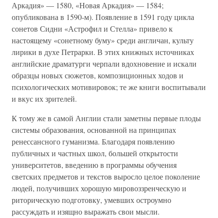
Аркадия» — 1580, «Новая Аркадия» — 1584;
опубликована в 1590-м). Появление в 1591 году цикла
сонетов Сидни «Астрофил и Стелла» привело к
настоящему «сонетному буму» среди англичан, культу
лирики в духе Петрарки. В этих книжных источниках
английские драматурги черпали вдохновение и искали
образцы новых сюжетов, композиционных ходов и
психологических мотивировок; те же книги воспитывали
и вкус их зрителей.
К тому же в самой Англии стали заметны первые плоды
системы образования, основанной на принципах
ренессансного гуманизма. Благодаря появлению
публичных и частных школ, большей открытости
университетов, введению в программы обучения
светских предметов и текстов выросло целое поколение
людей, получивших хорошую мировоззренческую и
риторическую подготовку, умевших остроумно
рассуждать и изящно выражать свои мысли.