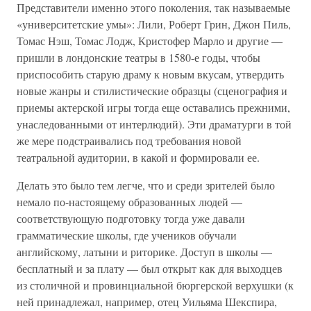
Представители именно этого поколения, так называемые
«университетские умы»: Лили, Роберт Грин, Джон Пиль,
Томас Нэш, Томас Лодж, Кристофер Марло и другие —
пришли в лондонские театры в 1580-е годы, чтобы
приспособить старую драму к новым вкусам, утвердить
новые жанры и стилистические образцы (сценография и
приемы актерской игры тогда еще оставались прежними,
унаследованными от интерлюдий). Эти драматурги в той
же мере подстраивались под требования новой
театральной аудитории, в какой и формировали ее.
Делать это было тем легче, что и среди зрителей было
немало по-настоящему образованных людей —
соответствующую подготовку тогда уже давали
грамматические школы, где учеников обучали
английскому, латыни и риторике. Доступ в школы —
бесплатный и за плату — был открыт как для выходцев
из столичной и провинциальной бюргерской верхушки (к
ней принадлежал, например, отец Уильяма Шекспира,