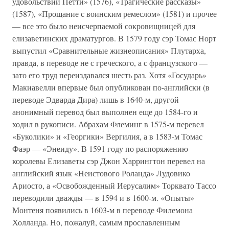
удовольствий Петти» (1576), «Трагические рассказы»
(1587), «Прощание с воинским ремеслом» (1581) и прочее
— все это было неисчерпаемой сокровищницей для
елизаветинских драматургов. В 1579 году сэр Томас Норт
выпустил «Сравнительные жизнеописания» Плутарха,
правда, в переводе не с греческого, а с французского —
зато его труд переиздавался шесть раз. Хотя «Государь»
Макиавелли впервые был опубликован по-английски (в
переводе Эдварда Дира) лишь в 1640-м, другой
анонимный перевод был выполнен еще до 1584-го и
ходил в рукописи. Абрахам Флеминг в 1575-м перевел
«Буколики» и «Георгики» Вергилия, а в 1583-м Томас
Фаэр — «Энеиду». В 1591 году по распоряжению
королевы Елизаветы сэр Джон Харрингтон перевел на
английский язык «Неистового Роланда» Лудовико
Ариосто, а «Освобожденный Иерусалим» Торквато Тассо
переводили дважды — в 1594 и в 1600-м. «Опыты»
Монтеня появились в 1603-м в переводе Филемона
Холланда. Но, пожалуй, самым прославленным