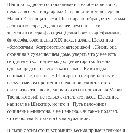
Шапиро подробно останавливается на обеих версиях,
некогда весьма популярных (в наши дни в моде версия
Марло). С отрицателями Шекспира он обращается весьма
деликатно, гораздо деликатнее, чем они — со
знаменитым стратфордцем. Делия Бэкон, однофамилица
философа, бэконианка XIX века, назвала Шекспира
«безмозглым, безграмотным актеришкой». Жизнь она
окончила в сумасшедшем доме, уверяя, что у нее есть
свидетельство, подтверждающее авторство Бэкона,
однако предъявить его отказывалась. Ее взгляды —
основанные, по словам Шапиро, на неординарном и
весьма смелом прочтении шекспировских текстов —
стали известны всему миру и оказали влияние на Марка
Твена, который не только считал, что пьесы Шекспира
написал не Шекспир, но что и «Путь паломника» —
сочинение Мильтона, а не Бэньяна. Он также полагал,
что королева Елизавета была мужчиной.
В связи с этим стоит вспомнить весьма примечательное и