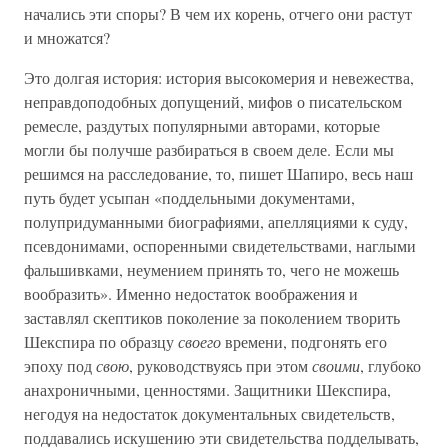
начались эти споры? В чем их корень, отчего они растут
и множатся?
Это долгая история: история высокомерия и невежества,
неправдоподобных допущений, мифов о писательском
ремесле, раздутых популярными авторами, которые
могли бы получше разбираться в своем деле. Если мы
решимся на расследование, то, пишет Шапиро, весь наш
путь будет усыпан «поддельными документами,
полупридуманными биографиями, апелляциями к суду,
псевдонимами, оспоренными свидетельствами, наглыми
фальшивками, неумением принять то, чего не можешь
вообразить». Именно недостаток воображения и
заставлял скептиков поколение за поколением творить
Шекспира по образцу
своего
времени, подгонять его
эпоху под
свою
, руководствуясь при этом
своими
, глубоко
анахроничными, ценностями. Защитники Шекспира,
негодуя на недостаток документальных свидетельств,
поддавались искушению эти свидетельства подделывать,