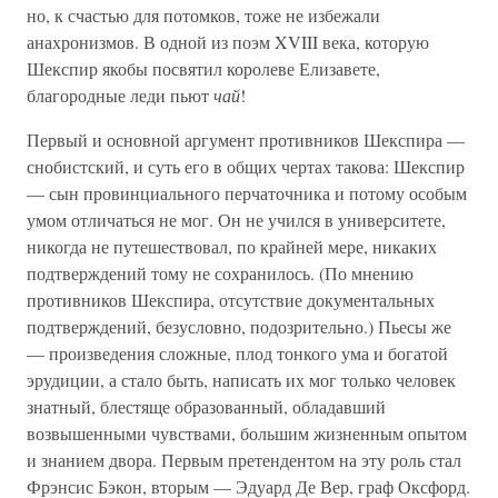
но, к счастью для потомков, тоже не избежали
анахронизмов. В одной из поэм XVIII века, которую
Шекспир якобы посвятил королеве Елизавете,
благородные леди пьют
чай
!
Первый и основной аргумент противников Шекспира —
снобистский, и суть его в общих чертах такова: Шекспир
— сын провинциального перчаточника и потому особым
умом отличаться не мог. Он не учился в университете,
никогда не путешествовал, по крайней мере, никаких
подтверждений тому не сохранилось. (По мнению
противников Шекспира, отсутствие документальных
подтверждений, безусловно, подозрительно.) Пьесы же
— произведения сложные, плод тонкого ума и богатой
эрудиции, а стало быть, написать их мог только человек
знатный, блестяще образованный, обладавший
возвышенными чувствами, большим жизненным опытом
и знанием двора. Первым претендентом на эту роль стал
Фрэнсис Бэкон, вторым — Эдуард Де Вер, граф Оксфорд.