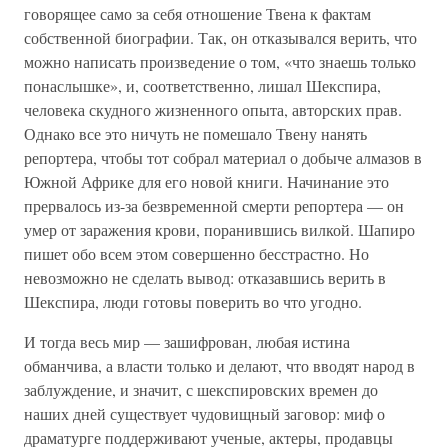
говорящее само за себя отношение Твена к фактам
собственной биографии. Так, он отказывался верить, что
можно написать произведение о том, «что знаешь только
понаслышке», и, соответственно, лишал Шекспира,
человека скудного жизненного опыта, авторских прав.
Однако все это ничуть не помешало Твену нанять
репортера, чтобы тот собрал материал о добыче алмазов в
Южной Африке для его новой книги. Начинание это
прервалось из-за безвременной смерти репортера — он
умер от заражения крови, поранившись вилкой. Шапиро
пишет обо всем этом совершенно бесстрастно. Но
невозможно не сделать вывод: отказавшись верить в
Шекспира, люди готовы поверить во что угодно.
И тогда весь мир — зашифрован, любая истина
обманчива, а власти только и делают, что вводят народ в
заблуждение, и значит, с шекспировских времен до
наших дней существует чудовищный заговор: миф о
драматурге поддерживают ученые, актеры, продавцы