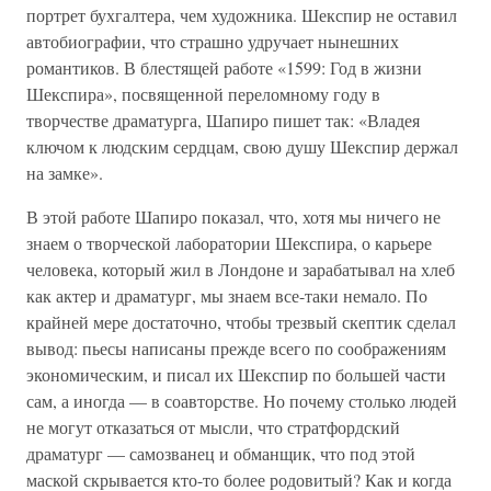
портрет бухгалтера, чем художника. Шекспир не оставил
автобиографии, что страшно удручает нынешних
романтиков. В блестящей работе «1599: Год в жизни
Шекспира», посвященной переломному году в
творчестве драматурга, Шапиро пишет так: «Владея
ключом к людским сердцам, свою душу Шекспир держал
на замке».
В этой работе Шапиро показал, что, хотя мы ничего не
знаем о творческой лаборатории Шекспира, о карьере
человека, который жил в Лондоне и зарабатывал на хлеб
как актер и драматург, мы знаем все-таки немало. По
крайней мере достаточно, чтобы трезвый скептик сделал
вывод: пьесы написаны прежде всего по соображениям
экономическим, и писал их Шекспир по большей части
сам, а иногда — в соавторстве. Но почему столько людей
не могут отказаться от мысли, что стратфордский
драматург — самозванец и обманщик, что под этой
маской скрывается кто-то более родовитый? Как и когда