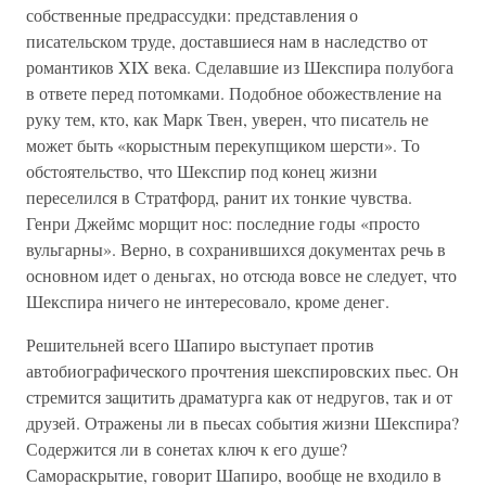
собственные предрассудки: представления о
писательском труде, доставшиеся нам в наследство от
романтиков XIX века. Сделавшие из Шекспира полубога
в ответе перед потомками. Подобное обожествление на
руку тем, кто, как Марк Твен, уверен, что писатель не
может быть «корыстным перекупщиком шерсти». То
обстоятельство, что Шекспир под конец жизни
переселился в Стратфорд, ранит их тонкие чувства.
Генри Джеймс морщит нос: последние годы «просто
вульгарны». Верно, в сохранившихся документах речь в
основном идет о деньгах, но отсюда вовсе не следует, что
Шекспира ничего не интересовало, кроме денег.
Решительней всего Шапиро выступает против
автобиографического прочтения шекспировских пьес. Он
стремится защитить драматурга как от недругов, так и от
друзей. Отражены ли в пьесах события жизни Шекспира?
Содержится ли в сонетах ключ к его душе?
Самораскрытие, говорит Шапиро, вообще не входило в