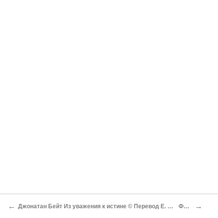
←
→
Джонатан Бейт Из уважения к истине © Перевод Е. Доброхотова-Майкова
Фрейд