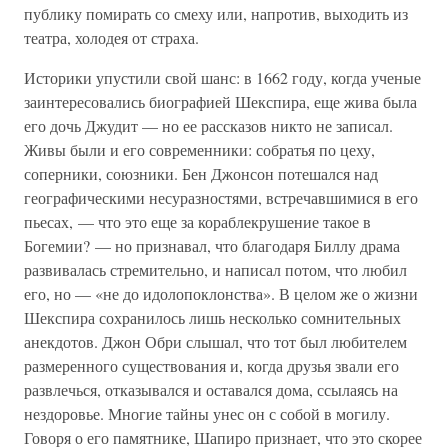
публику помирать со смеху или, напротив, выходить из
театра, холодея от страха.
Историки упустили свой шанс: в 1662 году, когда ученые
заинтересовались биографией Шекспира, еще жива была
его дочь Джудит — но ее рассказов никто не записал.
Живы были и его современники: собратья по цеху,
соперники, союзники. Бен Джонсон потешался над
географическими несуразностями, встречавшимися в его
пьесах, — что это еще за кораблекрушение такое в
Богемии? — но признавал, что благодаря Биллу драма
развивалась стремительно, и написал потом, что любил
его, но — «не до идолопоклонства». В целом же о жизни
Шекспира сохранилось лишь несколько сомнительных
анекдотов. Джон Обри слышал, что тот был любителем
размеренного существования и, когда друзья звали его
развлечься, отказывался и оставался дома, ссылаясь на
нездоровье. Многие тайны унес он с собой в могилу.
Говоря о его памятнике, Шапиро признает, что это скорее