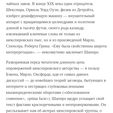
чайных лавок. В конце XIX века один отрицатель
Шекспира, Орвиль Уорд Оуэн, физик из Детройта,
изобрел дешифрующую машину — внушительный
аппарат с вращающимися цилиндрами и полотном
длиной в тысячу футов, своего рода каландр,
извлекавший ключевые слова не только из
шекспировских пьес, но и из произведений Марло,
Спенсера, Роберта Грина. «Ему была свойственна широта
интерпретации», — невозмутимо заключает Шапиро.
Разворачивая перед читателем длинную цепь
опровержений шекспировского авторства — в пользу
Бэкона, Марло, Оксфорда, идя от самых давних
дискуссий — до новейших теорий заговора, бытующих в
интернете и пестрящих глубокомысленными
квазиюридическими оборотами («обоснованное
сомнение», «prima facie»), Шапиро щедро уснащает свой
текст фактами красноречивыми и неопровержимыми. Он
рассказывает нам об актерах шекспировской труппы, о