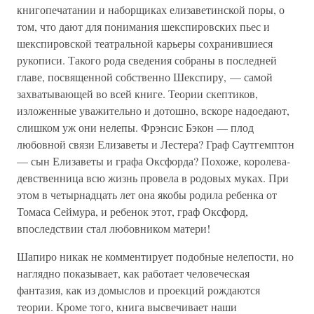
книгопечатании и наборщиках елизаветинской поры, о
том, что дают для понимания шекспировских пьес и
шекспировской театральной карьеры сохранившиеся
рукописи. Такого рода сведения собраны в последней
главе, посвященной собственно Шекспиру, — самой
захватывающей во всей книге. Теории скептиков,
изложенные уважительно и дотошно, вскоре надоедают,
слишком уж они нелепы. Фрэнсис Бэкон — плод
любовной связи Елизаветы и Лестера? Граф Саутгемптон
— сын Елизаветы и графа Оксфорда? Похоже, королева-
девственница всю жизнь провела в родовых муках. При
этом в четырнадцать лет она якобы родила ребенка от
Томаса Сеймура, и ребенок этот, граф Оксфорд,
впоследствии стал любовником матери!
Шапиро никак не комментирует подобные нелепости, но
наглядно показывает, как работает человеческая
фантазия, как из домыслов и проекций рождаются
теории. Кроме того, книга высвечивает наши