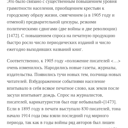
Это было связано с существенным повышением уровня
грамотности населения, приобщением крестьян к
городскому образу жизни, смягчением (а в 1905 году и
отменой) предварительной цензуры, резкими
политическими сдвигами (две войны и две революции)
[1472]. С повышением спроса на печатную продукцию
быстро росло число периодических изданий и число
ежегодно выходивших названий книг.
Соответственно, к 1905 году «положение писателей <…>
очень изменилось. Народились новые газеты, журналы,
издательства. Появились тучи новых тем, полчища новых
читателей. Взбудораженное событиями население
впитывало в себя всякое печатное слово, как земля после
засухи впитывает дождь. Спрос на журналистов,
писателей, карикатуристов был еще небывалый»[1473].
Если в 1895 году в печати выступало 830 писателей, тона
начало 1914 года (мы взяли последний год мирного
периода, так как в годы войны ряд авторов был лишен