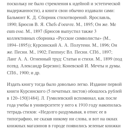
поскольку не было стремления к идейной и эстетической
выдержанности), а книги свои обычно издавали сами:
Бальмонт К. Д. Сборник стихотворений. Ярославль,
1890; Брюсов В. Я. Chefs d’oeuvre. М., 1895; Он же. Me
eum esse. М., 1897 (Брюсов выпустил также 3
коллективных сборника «Русские символисты» (М.,
1894–1895)); Курсинский А. А. Полутени. М., 1896; Он
же. Песни. М., 1902; Гиппиус Вл. Песни. СПб., 1897;
Ланг А. А. Огненный труд: Статьи и стихи. М., 1899 (под
псевд. Александр Березин); Коневской И. Мечты и думы.
СПб., 1900; и др.
Издать книгу тогда было довольно легко. Издание первой
книги Курсинского (5 печатных листов) обошлось рублей
в 120–150[1484]. Л. Гумилевский вспоминал, как после
года учебы в университете у него к 1910 году накопилась
тетрадь стихов: «Недолго раздумывая, я отнес ее в
типографию, не сказав никому ни слова, и вот на окнах
книжных магазинов в городе появились зеленые книжки