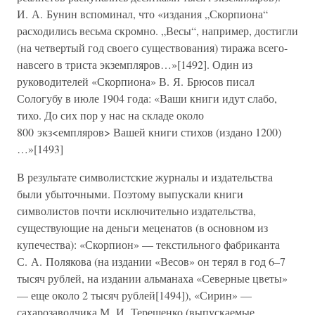
И. А. Бунин вспоминал, что «издания „Скорпиона“
расходились весьма скромно. „Весы“, например, достигли
(на четвертый год своего существования) тиража всего-
навсего в триста экземпляров…»[1492]. Один из
руководителей «Скорпиона» В. Я. Брюсов писал
Сологубу в июле 1904 года: «Ваши книги идут слабо,
тихо. До сих пор у нас на складе около
800 экз<емпляров> Вашей книги стихов (издано 1200)
…»[1493]
В результате символистские журналы и издательства
были убыточными. Поэтому выпускали книги
символистов почти исключительно издательства,
существующие на деньги меценатов (в основном из
купечества): «Скорпион» — текстильного фабриканта
С. А. Полякова (на издании «Весов» он терял в год 6–7
тысяч рублей, на издании альманаха «Северные цветы»
— еще около 2 тысяч рублей[1494]), «Сирин» —
сахарозаводчика М. И. Терещенко (выпускаемые