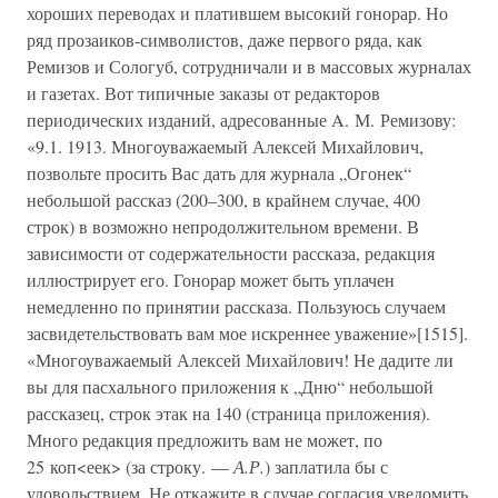
хороших переводах и платившем высокий гонорар. Но
ряд прозаиков-символистов, даже первого ряда, как
Ремизов и Сологуб, сотрудничали и в массовых журналах
и газетах. Вот типичные заказы от редакторов
периодических изданий, адресованные A. М. Ремизову:
«9.1. 1913. Многоуважаемый Алексей Михайлович,
позвольте просить Вас дать для журнала „Огонек“
небольшой рассказ (200–300, в крайнем случае, 400
строк) в возможно непродолжительном времени. В
зависимости от содержательности рассказа, редакция
иллюстрирует его. Гонорар может быть уплачен
немедленно по принятии рассказа. Пользуюсь случаем
засвидетельствовать вам мое искреннее уважение»[1515].
«Многоуважаемый Алексей Михайлович! Не дадите ли
вы для пасхального приложения к „Дню“ небольшой
рассказец, строк этак на 140 (страница приложения).
Много редакция предложить вам не может, по
25 коп<еек> (за строку. —
А.Р.
) заплатила бы с
удовольствием. Не откажите в случае согласия уведомить