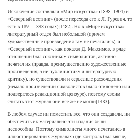
Исключение составляли «Мир искусства» (1898–1904) и
«Северный вестник» (после перехода его к Л. Гуревич, то
есть в 1891–1898 годах)[1482]. Но в «Мире искусства»
литературный отдел был небольшой (причем
художественные произведения там не печатались), а
«Северный вестник», как показал Д. Максимов, в ряде
отношений был союзником символистов, активно
печатал их (правда, преимущественно художественные
произведения, а не публицистику и литературную
критику), но существовали и серьезные расхождения
(немало произведений символистов было отклонено или
подверглось редакционной цензуре), поэтому своим
считать этот журнал они все же не могли[1483].
В любом случае ни поместить все, что они создавали, ни
обеспечить их материально эти издания были
неспособны. Поэтому символисты много печатались в
иллюстрированных журналах (где контроль был мягче,