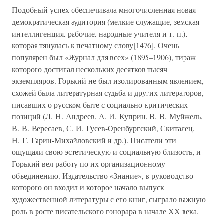
Подобный успех обеспечивала многочисленная новая
демократическая аудитория (мелкие служащие, земская
интеллигенция, рабочие, народные учителя и т. п.),
которая тянулась к печатному слову[1476]. Очень
популярен был «Журнал для всех» (1895–1906), тираж
которого достигал нескольких десятков тысяч
экземпляров. Горький не был изолированным явлением,
схожей была литературная судьба и других литераторов,
писавших о русском быте с социально-критических
позиций (Л. Н. Андреев, А. И. Куприн, В. В. Муйжель,
В. В. Вересаев, С. И. Гусев-Оренбургский, Скиталец,
Н. Г. Гарин-Михайловский и др.). Писатели эти
ощущали свою эстетическую и социальную близость, и
Горький вел работу по их организационному
объединению. Издательство «Знание», в руководство
которого он входил и которое начало выпуск
художественной литературы с его книг, сыграло важную
роль в росте писательского гонорара в начале XX века.