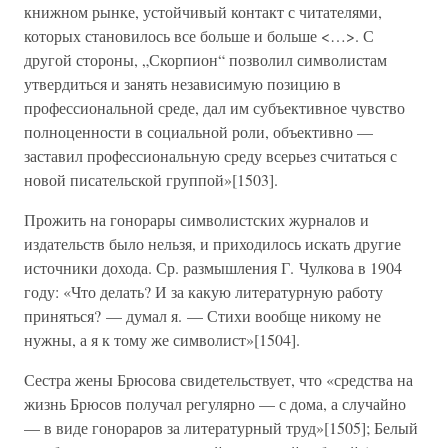
книжном рынке, устойчивый контакт с читателями,
которых становилось все больше и больше <…>. С
другой стороны, „Скорпион“ позволил символистам
утвердиться и занять независимую позицию в
профессиональной среде, дал им субъективное чувство
полноценности в социальной роли, объективно —
заставил профессиональную среду всерьез считаться с
новой писательской группой»[1503].
Прожить на гонорары символистских журналов и
издательств было нельзя, и приходилось искать другие
источники дохода. Ср. размышления Г. Чулкова в 1904
году: «Что делать? И за какую литературную работу
приняться? — думал я. — Стихи вообще никому не
нужны, а я к тому же символист»[1504].
Сестра жены Брюсова свидетельствует, что «средства на
жизнь Брюсов получал регулярно — с дома, а случайно
— в виде гонораров за литературный труд»[1505]; Белый