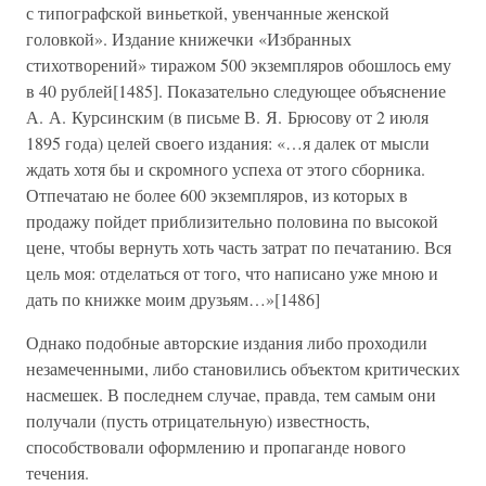
с типографской виньеткой, увенчанные женской
головкой». Издание книжечки «Избранных
стихотворений» тиражом 500 экземпляров обошлось ему
в 40 рублей[1485]. Показательно следующее объяснение
А. А. Курсинским (в письме В. Я. Брюсову от 2 июля
1895 года) целей своего издания: «…я далек от мысли
ждать хотя бы и скромного успеха от этого сборника.
Отпечатаю не более 600 экземпляров, из которых в
продажу пойдет приблизительно половина по высокой
цене, чтобы вернуть хоть часть затрат по печатанию. Вся
цель моя: отделаться от того, что написано уже мною и
дать по книжке моим друзьям…»[1486]
Однако подобные авторские издания либо проходили
незамеченными, либо становились объектом критических
насмешек. В последнем случае, правда, тем самым они
получали (пусть отрицательную) известность,
способствовали оформлению и пропаганде нового
течения.