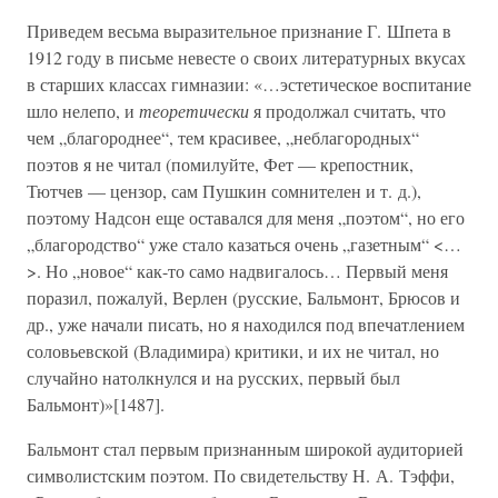
Приведем весьма выразительное признание Г. Шпета в
1912 году в письме невесте о своих литературных вкусах
в старших классах гимназии: «…эстетическое воспитание
шло нелепо, и
теоретически
я продолжал считать, что
чем „благороднее“, тем красивее, „неблагородных“
поэтов я не читал (помилуйте, Фет — крепостник,
Тютчев — цензор, сам Пушкин сомнителен и т. д.),
поэтому Надсон еще оставался для меня „поэтом“, но его
„благородство“ уже стало казаться очень „газетным“ <…
>. Но „новое“ как-то само надвигалось… Первый меня
поразил, пожалуй, Верлен (русские, Бальмонт, Брюсов и
др., уже начали писать, но я находился под впечатлением
соловьевской (Владимира) критики, и их не читал, но
случайно натолкнулся и на русских, первый был
Бальмонт)»[1487].
Бальмонт стал первым признанным широкой аудиторией
символистским поэтом. По свидетельству Н. А. Тэффи,