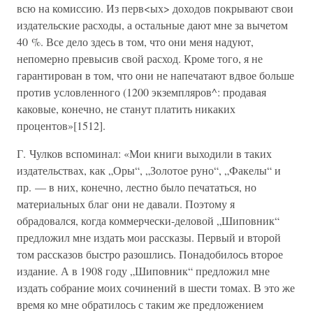
всю на комиссию. Из перв<ых> доходов покрывают свои
издательские расходы, а остальные дают мне за вычетом
40 %. Все дело здесь в том, что они меня надуют,
непомерно превысив свой расход. Кроме того, я не
гарантирован в том, что они не напечатают вдвое больше
против условленного (1200 экземпляров^: продавая
каковые, конечно, не станут платить никаких
процентов»[1512].
Г. Чулков вспоминал: «Мои книги выходили в таких
издательствах, как „Оры“, „Золотое руно“, „Факелы“ и
пр. — в них, конечно, лестно было печататься, но
материальных благ они не давали. Поэтому я
обрадовался, когда коммерчески-деловой „Шиповник“
предложил мне издать мои рассказы. Первый и второй
том рассказов быстро разошлись. Понадобилось второе
издание. А в 1908 году „Шиповник“ предложил мне
издать собрание моих сочинений в шести томах. В это же
время ко мне обратилось с таким же предложением