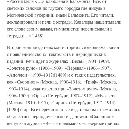
«Россия была <…> влюблена в Бальмонта. Все, от
светских салонов до глухого городка где-нибудь в
Могилевской губернии, знали Бальмонта. Его читали,
декламировали и пели с эстрады. Кавалеры нашептывали
его слова своим дамам, гимназистки переписывали в
тетрадки…»[1488].
Второй этап «издательской истории» символизма связан
с появлением своих издательств и периодических
изданий. Речь идет о журналах «Весы» (1904–1909),
«Золотое руно» (1906–1909), «Перевал» (1906–1907),
«Аполлон» (1909–1917)[1489] и о таких издательствах,
как «Скорпион» (Москва, 1900–1916), «Гриф» (Москва,
1903–1914), издательство при «Золотом руне» (Москва,
1906–1909), «Оры» (Петербург, 1907–1912); «Мусагет»
(Москва, 1910–1917), «Сирин» (Петербург, 1912–1914)
[1490] и др. Все перечисленные издательства стремились
обзавестись периодическими изданиями: «Скорпион»
выпускал журнал «Весы» и альманах «Северные цветы»