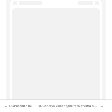
←
→
О «России в письменах» Алексея Ремизова
Ф. Сологуб и наследие герметизма в России начала XX века (к символике «Творимой легенды»[*] )