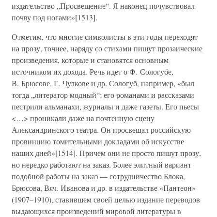
издательство „Просвещение“. Я наконец почувствовал
почву под ногами»[1513].
Отметим, что многие символисты в эти годы переходят
на прозу, точнее, наряду со стихами пишут прозаические
произведения, которые и становятся основным
источником их дохода. Речь идет о Ф. Сологубе,
В. Брюсове, Г. Чулкове и др. Сологуб, например, «был
тогда „литератор модный“; его романами и рассказами
пестрили альманахи, журналы и даже газеты. Его пьесы
<…> проникали даже на почтенную сцену
Александринского театра. Он просвещал российскую
провинцию томительными докладами об искусстве
наших дней»[1514]. Причем они не просто пишут прозу,
но нередко работают на заказ. Более элитный вариант
подобной работы на заказ — сотрудничество Блока,
Брюсова, Вяч. Иванова и др. в издательстве «Пантеон»
(1907–1910), ставившем своей целью издание переводов
выдающихся произведений мировой литературы в