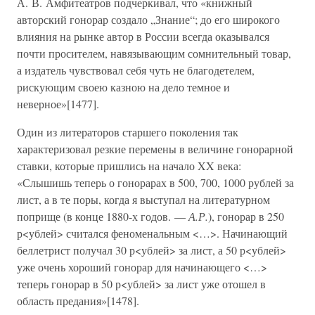
А. В. Амфитеатров подчеркивал, что «книжный
авторский гонорар создало „Знание“; до его широкого
влияния на рынке автор в России всегда оказывался
почти просителем, навязывающим сомнительный товар,
а издатель чувствовал себя чуть не благодетелем,
рискующим своею казною на дело темное и
неверное»[1477].
Один из литераторов старшего поколения так
характеризовал резкие перемены в величине гонорарной
ставки, которые пришлись на начало XX века:
«Слышишь теперь о гонорарах в 500, 700, 1000 рублей за
лист, а в те поры, когда я выступал на литературном
поприще (в конце 1880-х годов. —
А.Р.
), гонорар в 250
р<ублей> считался феноменальным <…>. Начинающий
беллетрист получал 30 р<ублей> за лист, а 50 р<ублей>
уже очень хороший гонорар для начинающего <…>
теперь гонорар в 50 р<ублей> за лист уже отошел в
область предания»[1478].