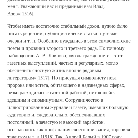
меня. Уважающий вас и преданный вам Влад.
Азов»[1516].
Чтобы иметь достаточно стабильный доход, нужно было
писать рецензии, публицистически статьи, путевые
очерки и т. п. Особенно нуждались в этом символистские
поэты и прозаики второго и третьего ряда. По точному
наблюдению А. В. Лаврова, «вознаграждение <…> от
газетных выступлений, частых и регулярных, могло
обеспечить сносную жизнь вполне рядовым
литераторам»[1517]. Но присущая символисту поза
пророка или эстета, обитающего в надзвездных сферах,
резко расходилась с газетной работой, питающейся
здешним и сиюминутным. Сотрудничество в
иллюстрированном журнале и газете, имевших большую
аудиторию и, следовательно, обеспечивавших
постоянный, а зачастую и высокий заработок,
осознавалось как профанация своего призвания, торговля
талантом и т. д.[1518] Так, Андрей Белый в 1907 году