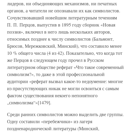
лидеров, ни объединяющих механизмов, ни печатных
органов, а читатели не опознавали их как символистов.
Сочувствовавший новейшим литературным течениям
П. П. Перцов, выпустив в 1895 году сборник «Новая
поэзия», включил в него лишь нескольких авторов,
относимых позднее к числу символистов (Бальмонт,
Брюсов, Мережковский, Минский), что составило менее
10 % общего числа (4 из 42). Показательно, что когда тот
же Перцов в следующем году прочел в Русском
литературном обществе реферат «Что такое современный
символизм?», то даже в этой профессиональной
аудитории «реферат вызвал какое-то недоумение: многие
из присутствующих никак не могли освоиться с самым
фактом существования некоего непонятного
„символизма“»[1479].
Среди ранних символистов можно выделить две группы.
Одну составили «перебежчики» из лагеря
поздненароднической литературы (Минский,