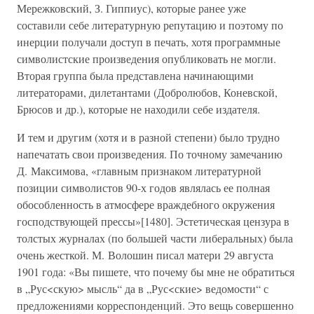
Мережковский, З. Гиппиус), которые ранее уже
составили себе литературную репутацию и поэтому по
инерции получали доступ в печать, хотя программные
символистские произведения опубликовать не могли.
Вторая группа была представлена начинающими
литераторами, дилетантами (Добролюбов, Коневской,
Брюсов и др.), которые не находили себе издателя.
И тем и другим (хотя и в разной степени) было трудно
напечатать свои произведения. По точному замечанию
Д. Максимова, «главным признаком литературной
позиции символистов 90-х годов являлась ее полная
обособленность в атмосфере враждебного окружения
господствующей прессы»[1480]. Эстетическая цензура в
толстых журналах (по большей части либеральных) была
очень жесткой. М. Волошин писал матери 29 августа
1901 года: «Вы пишете, что почему бы мне не обратиться
в „Рус<скую> мысль“ да в „Рус<ские> ведомости“ с
предложениями корреспонденций. Это вещь совершенно