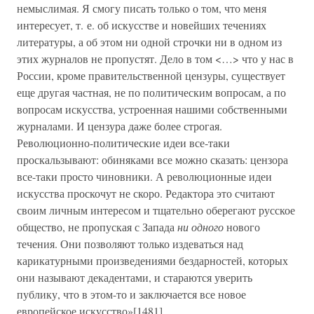
немыслимая. Я смогу писать только о том, что меня
интересует, т. е. об искусстве и новейших течениях
литературы, а об этом ни одной строчки ни в одном из
этих журналов не пропустят. Дело в том <…> что у нас в
России, кроме правительственной цензуры, существует
еще другая частная, не по политическим вопросам, а по
вопросам искусства, устроенная нашими собственными
журналами. И цензура даже более строгая.
Революционно-политические идеи все-таки
проскальзывают: обиняками все можно сказать: цензора
все-таки просто чиновники. А революционные идеи
искусства проскочут не скоро. Редактора это считают
своим личным интересом и тщательно оберегают русское
общество, не пропуская с Запада
ни одного
нового
течения. Они позволяют только издеваться над
карикатурными произведениями бездарностей, которых
они называют декадентами, и стараются уверить
публику, что в этом-то и заключается все новое
европейское искусство»[1481].