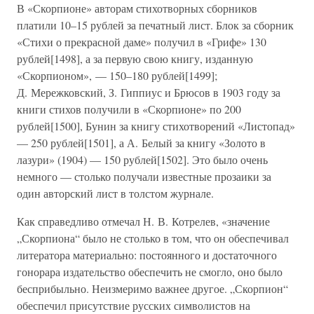
В «Скорпионе» авторам стихотворных сборников
платили 10–15 рублей за печатный лист. Блок за сборник
«Стихи о прекрасной даме» получил в «Грифе» 130
рублей[1498], а за первую свою книгу, изданную
«Скорпионом», — 150–180 рублей[1499];
Д. Мережковский, З. Гиппиус и Брюсов в 1903 году за
книги стихов получили в «Скорпионе» по 200
рублей[1500], Бунин за книгу стихотворений «Листопад»
— 250 рублей[1501], а А. Белый за книгу «Золото в
лазури» (1904) — 150 рублей[1502]. Это было очень
немного — столько получали известные прозаики за
один авторский лист в толстом журнале.
Как справедливо отмечал Н. В. Котрелев, «значение
„Скорпиона“ было не столько в том, что он обеспечивал
литератора материально: постоянного и достаточного
гонорара издательство обеспечить не смогло, оно было
бесприбыльно. Неизмеримо важнее другое. „Скорпион“
обеспечил присутствие русских символистов на