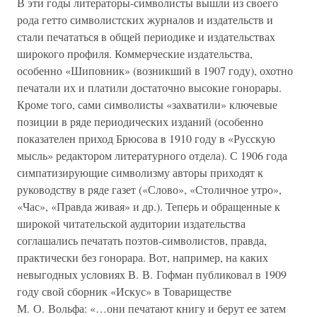
В эти годы литераторы-символисты вышли из своего
рода гетто символистских журналов и издательств и
стали печататься в общей периодике и издательствах
широкого профиля. Коммерческие издательства,
особенно «Шиповник» (возникший в 1907 году), охотно
печатали их и платили достаточно высокие гонорары.
Кроме того, сами символисты «захватили» ключевые
позиции в ряде периодических изданий (особенно
показателен приход Брюсова в 1910 году в «Русскую
мысль» редактором литературного отдела). С 1906 года
симпатизирующие символизму авторы приходят к
руководству в ряде газет («Слово», «Столичное утро»,
«Час», «Правда живая» и др.). Теперь и обращенные к
широкой читательской аудитории издательства
соглашались печатать поэтов-символистов, правда,
практически без гонорара. Вот, например, на каких
невыгодных условиях В. В. Гофман публиковал в 1909
году свой сборник «Искус» в Товариществе
М. О. Вольфа: «…они печатают книгу и берут ее затем