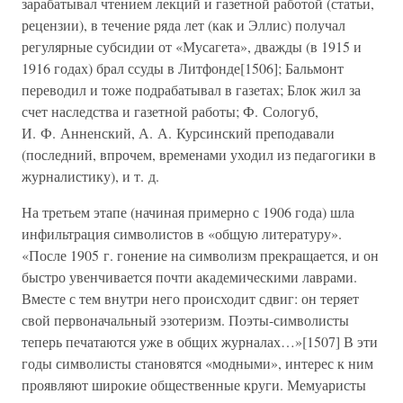
зарабатывал чтением лекций и газетной работой (статьи,
рецензии), в течение ряда лет (как и Эллис) получал
регулярные субсидии от «Мусагета», дважды (в 1915 и
1916 годах) брал ссуды в Литфонде[1506]; Бальмонт
переводил и тоже подрабатывал в газетах; Блок жил за
счет наследства и газетной работы; Ф. Сологуб,
И. Ф. Анненский, А. А. Курсинский преподавали
(последний, впрочем, временами уходил из педагогики в
журналистику), и т. д.
На третьем этапе (начиная примерно с 1906 года) шла
инфильтрация символистов в «общую литературу».
«После 1905 г. гонение на символизм прекращается, и он
быстро увенчивается почти академическими лаврами.
Вместе с тем внутри него происходит сдвиг: он теряет
свой первоначальный эзотеризм. Поэты-символисты
теперь печатаются уже в общих журналах…»[1507] В эти
годы символисты становятся «модными», интерес к ним
проявляют широкие общественные круги. Мемуаристы