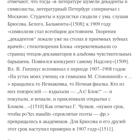
отмечают, что тогда «в литературе шумели декаденты и
символисты, литературный Петербург соперничал с
Москвою. Студенты и курсистки сходили с ума, слушая
Брюсова, Белого, Бальмонта»[1508]; к 1909 году
«символизм стал всеобщим достоянием. Творения
„декадентов“ лежали уже на столах в приемных зубных
врачей»; стихотворения Блока «перекочевывали со
страниц чтецов-декламаторов в альбомы чувствительных
барышень. Появился конкурент самому Надсону»[1509].
Вл. В. Гиппиус вспоминал о периоде 1907–1908 годов:
«На устах моих учениц <в гимназии М. Стоюниной> <…
> вращались то Незнакомка, то Ночная фиалка. Кто из
них повзрослей — вздыхали — „Ах! Блок!“ — и
покупали, и вешали, и приклеивали открытки с
Блоком…»[1510] Как отмечал Г. Чулков, «нужен срок,
чтобы po?tes maudits <проклятые поэты —
фр.
>
превращались в академиков. Для Брюсова и его друзей
этот срок наступил примерно в 1907 году»[1511].