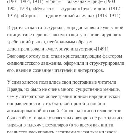
(1901–1904, 1911), «Гриф» — альманах «Гриф» (1903–
1905, 1914); «Мусагет» — журнал «Труды и дни» (1912–
1916), «Сирин» — одноименный альманах (1913–1914).
Издательства эти и журналы «предоставляли культурной
инициативе первоначальную защиту от нивелирующих
требований рынка, необходимым образом
децентрализовали культурную индустрию»[1491].
Благодаря этому они стали кристаллизующим фактором
символистского движения, оформили и структурировали
его, ввели в сознание читателей и литераторов.
У символистов появились свои постоянные читатели.
Правда, их было не очень много, существенно меньше,
чем у литераторов более традиционной народнической
направленности, с их бытовой прозой и идейно
ангажированной поэзией. Спрос на книги символистов
был слабым, и даже у известных авторов не расходились
тиражи в тысячу экземпляров (в то время как книги
реалистов раскупались десятками тысяч экземпляров).