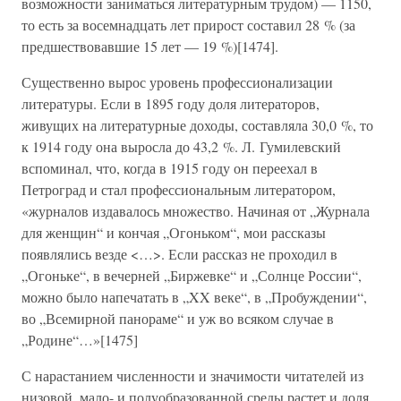
возможности заниматься литературным трудом) — 1150,
то есть за восемнадцать лет прирост составил 28 % (за
предшествовавшие 15 лет — 19 %)[1474].
Существенно вырос уровень профессионализации
литературы. Если в 1895 году доля литераторов,
живущих на литературные доходы, составляла 30,0 %, то
к 1914 году она выросла до 43,2 %. Л. Гумилевский
вспоминал, что, когда в 1915 году он переехал в
Петроград и стал профессиональным литератором,
«журналов издавалось множество. Начиная от „Журнала
для женщин“ и кончая „Огоньком“, мои рассказы
появлялись везде <…>. Если рассказ не проходил в
„Огоньке“, в вечерней „Биржевке“ и „Солнце России“,
можно было напечатать в „XX веке“, в „Пробуждении“,
во „Всемирной панораме“ и уж во всяком случае в
„Родине“…»[1475]
С нарастанием численности и значимости читателей из
низовой, мало- и полуобразованной среды растет и доля