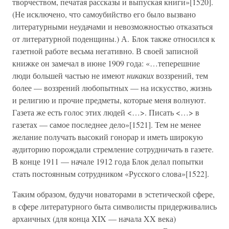
творчеством, печатая рассказы и выпуская книги»[1520].
(Не исключено, что самоубийство его было вызвано
литературными неудачами и невозможностью отказаться
от литературной поденщины.) А. Блок также относился к
газетной работе весьма негативно. В своей записной
книжке он замечал в июне 1909 года: «…теперешние
люди большей частью не имеют
никаких
воззрений, тем
более — воззрений любопытных — на искусство, жизнь
и религию и прочие предметы, которые меня волнуют.
Газета же есть голос этих людей <…>. Писать <…> в
газетах — самое последнее дело»[1521]. Тем не менее
желание получать высокий гонорар и иметь широкую
аудиторию порождали стремление сотрудничать в газете.
В конце 1911 — начале 1912 года Блок делал попытки
стать постоянным сотрудником «Русского слова»[1522].
Таким образом, будучи новаторами в эстетической сфере,
в сфере литературного быта символисты придерживались
архаичных (для конца XIX — начала XX века)