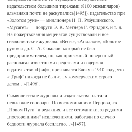
издательством большими тиражами (8100 экземпляров)
альманахи почти не раскупались[1495]), издательство при
«Золотом руне» — миллионера Н. П. Рябушинского,
«Мусагет» — подруги Э. К. Метнера Г. Фридрих, и т. д.
На пожертвования меценатов существовали и все
символистские журналы: «Весы», «Аполлон», «Золотое
руно» и др. С. А. Соколов, который не был
предпринимателем, но, как присяжный поверенный,
располагал известными средствами и содержал
издательство «Гриф», признавался Блоку в 1910 году, что
«„Гриф“ никогда не был <…> коммерческим строго
делом…»[1496].
Символистские журналы и издательства платили
невысокие гонорары. По воспоминаниям Перцова, «в
„Новом Пути“ и редакция, и все сотрудники, за редкими
„посторонними“ исключениями, работали по случаю
бедности журнала бесплатно…»[1497].