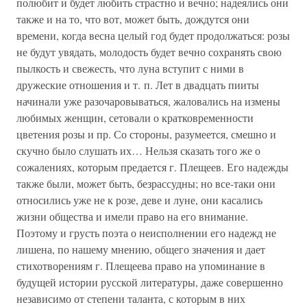
полюбит и будет любить страстно и вечно; надеялись они
также и на то, что вот, может быть, дождутся они
времени, когда весна целый год будет продолжаться: розы
не будут увядать, молодость будет вечно сохранять свою
пылкость и свежесть, что луна вступит с ними в
дружеские отношения и т. п. Лет в двадцать пииты
начинали уже разочаровываться, жаловались на измены
любимых женщин, сетовали о кратковременности
цветения розы и пр. Со стороны, разумеется, смешно и
скучно было слушать их… Нельзя сказать того же о
сожалениях, которым предается г. Плещеев. Его надежды
также были, может быть, безрассудны; но все-таки они
относились уже не к розе, деве и луне, они касались
жизни общества и имели право на его внимание.
Поэтому и грусть поэта о неисполнении его надежд не
лишена, по нашему мнению, общего значения и дает
стихотворениям г. Плещеева право на упоминание в
будущей истории русской литературы, даже совершенно
независимо от степени таланта, с которым в них