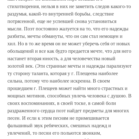
стихотворения, нельзя в них не заметить следов какого-то
раздумья, какой-то внутренней борьбы, следствие
потрясенной, еще не успевшей снова установиться
мысли. Поэт постоянно жалуется на то, что его надежды
разбиты, мечты обмануты, что он сам стал немощен и
хил. Но в то же время он не может уберечь себя от новых
обольщений и все как будто предается мечте, что для него
настанет вторая юность, а для человечества новый
золотой век. (Эти странные мечты и надежды парализуют
ту сторону таланта, которая у г. Плещеева наиболее
сильна, потому что наиболее искренна. В своем
прошедшем г. Плещеев может найти много страстных и
мощных мотивов, способных увлечь человека с душою. В
своих воспоминаниях, в своей тоске, в самой боли
раздраженного сердца поэт найдет предметы для многих
песен. И если к этим песням не примешивается
фальшивый звук ребяческих, смешных надежд и
увлечений, то песни его польются звонким,