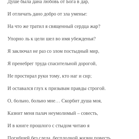
Душе была дана любовь от Бога в дар,
И отличать дано добро от зла уменье:
На что же тратил я священный сердца жар?
Упорно ль к цели шел во имя убежденья?
Я заключал не раз со злом постыдный мир,
Я пренебрег труда спасительной дорогой,
Не простирал руки тому, кто наг и сир;
И оставался глух к призывам правды строгой.
О, больно, больно мне… Скорбит душа моя,
Казнит меня палач неумолимый – совесть,
И в книге прошлого с стыдом читаю я
Погибшей без следа, бесплодной жизни повесть.