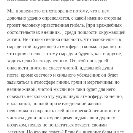
Мы привели это стихотворение потому, что в нем
довольно удачно определяется, с какой именно стороны
грозит человеку нравственная гибель, [при враждебных
обстоятельствах внешних, ] среди пошлости окружающей
жизни. Не столько велика опасность, что задохнешься в
смраде этой одуряющей атмосферы, сколько страшно то,
что привыкнешь к этому смраду и будешь, как и другие,
ходить целый век одуренным. От этой последней
опасности ничто не спасет чистой, идеальной души
поэта, кроме светлого и сильного убеждения: он будет
задыхаться в атмосфере гнили, грязи и мертвечины; но
веяние живой, чистой мысли все-таки будет для него
освежать несколько эту удушливую атмосферу. Конечно,
в холодной, пошлой прозе ежедневной жизни
невозможно сохранить всей поэтической невинности и
чистоты души; некоторое время подышавши дурным
воздухом, нельзя не поплатиться отчасти своими
легкими. Но что же делать? Если бы внешние беды и все