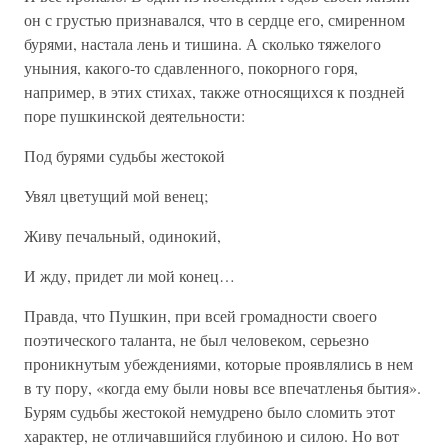
он с грустью признавался, что в сердце его, смиренном
бурями, настала лень и тишина. А сколько тяжелого
уныния, какого-то сдавленного, покорного горя,
например, в этих стихах, также относящихся к поздней
поре пушкинской деятельности:
Под бурями судьбы жестокой
Увял цветущий мой венец;
Живу печальный, одинокий,
И жду, придет ли мой конец…
Правда, что Пушкин, при всей громадности своего
поэтического таланта, не был человеком, серьезно
проникнутым убеждениями, которые проявлялись в нем
в ту пору, «когда ему были новы все впечатленья бытия».
Бурям судьбы жестокой немудрено было сломить этот
характер, не отличавшийся глубиною и силою. Но вот