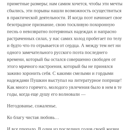
приметные размеры; нам самим хочется, чтобы эти мечты
сбылись, эти порывы нашли возможность осуществиться
в практической деятельности. И когда поэт начинает свое
безотрадное признание, свою тоскливую похоронную
песнь о невозвратно потерянных надеждах и напрасно
растраченных силах, у нас самих холод пробегает по телу
и будто что-то отрывается от сердца. А между тем нет ни
одного замечательного русского поэта последнего
времени, который бы остался совершенно свободен от
этого мрачного настроения, который бы не принялся
заживо хоронить себя. С какими смелыми и гордыми
надеждами Пушкин выступал на литературное поприще!
Как много горячего, молодого увлечения было в нем в те
годы, когда еще душу его волновали —
Негодованье, сожаленье,
Ко благу чистая любовь…
И все пропало. В один из последних годов своей жизни