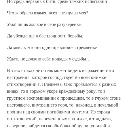
Но средь неравных битв, средь тяжких испытаний
Что ж обрела взамен всех грез душа моя?
Увы! лишь жалкое в себе разуверенье,
Да убеждение в бесплодности борьбы,
Да мысль, что ни одно правдивое стремленье
Ждать не должно себе пощады у судьбы…
В этих стихах читатель может видеть выражение того
настроения, которое господствует во всей книжке
стихотворений г. Плещеева. Оно проявляется в разных
видах: то в горьком укоре враждебному року, то в
грустном воспоминании о прошедшем, то в глухом стоне
настоящего, внутреннего горя, то, наконец, в печальной
иронии над своими погибшими мечтами. Из сорока
стихотворений, напечатанных в книжке, в тридцати,
наверное, найдется скорбь больной души, усталой и