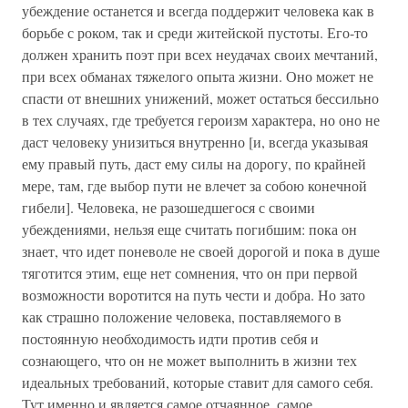
убеждение останется и всегда поддержит человека как в
борьбе с роком, так и среди житейской пустоты. Его-то
должен хранить поэт при всех неудачах своих мечтаний,
при всех обманах тяжелого опыта жизни. Оно может не
спасти от внешних унижений, может остаться бессильно
в тех случаях, где требуется героизм характера, но оно не
даст человеку унизиться внутренно [и, всегда указывая
ему правый путь, даст ему силы на дорогу, по крайней
мере, там, где выбор пути не влечет за собою конечной
гибели]. Человека, не разошедшегося с своими
убеждениями, нельзя еще считать погибшим: пока он
знает, что идет поневоле не своей дорогой и пока в душе
тяготится этим, еще нет сомнения, что он при первой
возможности воротится на путь чести и добра. Но зато
как страшно положение человека, поставляемого в
постоянную необходимость идти против себя и
сознающего, что он не может выполнить в жизни тех
идеальных требований, которые ставит для самого себя.
Тут именно и является самое отчаянное, самое