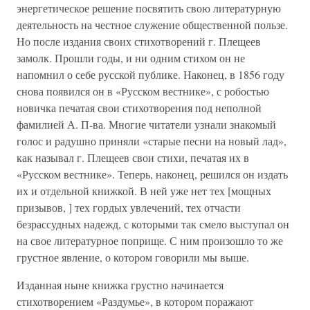
энергетическое решение посвятить свою литературную
деятельность на честное служение общественной пользе.
Но после издания своих стихотворений г. Плещеев
замолк. Прошли годы, и ни одним стихом он не
напомнил о себе русской публике. Наконец, в 1856 году
снова появился он в «Русском вестнике», с робостью
новичка печатая свои стихотворения под неполной
фамилией А. П-ва. Многие читатели узнали знакомый
голос и радушно приняли «старые песни на новый лад»,
как называл г. Плещеев свои стихи, печатая их в
«Русском вестнике». Теперь, наконец, решился он издать
их и отдельной книжкой. В ней уже нет тех [мощных
призывов, ] тех гордых увлечений, тех отчасти
безрассудных надежд, с которыми так смело выступал он
на свое литературное поприще. С ним произошло то же
грустное явление, о котором говорили мы выше.
Изданная ныне книжка грустно начинается
стихотворением «Раздумье», в котором поражают