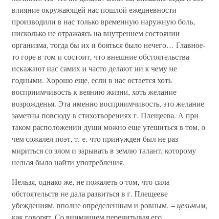
влияние окружающей нас пошлой ежедневности
производили в нас только временную наружную боль,
нисколько не отражаясь на внутреннем состоянии
организма, тогда бы их и бояться было нечего… Главное-
то горе в том и состоит, что внешние обстоятельства
искажают нас самих и часто делают ни к чему не
годными. Хорошо еще, если в нас остается хоть
восприимчивость к веянию жизни, хоть желание
возрожденья. Эта именно восприимчивость, это желание
заметны повсюду в стихотворениях г. Плещеева. А при
таком расположении души можно еще утешиться в том, о
чем сожалел поэт, т. е. что принужден был не раз
мириться со злом и зарывать в землю талант, которому
нельзя было найти употребления.
Нельзя, однако же, не пожалеть о том, что сила
обстоятельств не дала развиться в г. Плещееве
убеждениям, вполне определенным и ровным, –
цельным
,
как говорят. Со вниманием перечитывая его