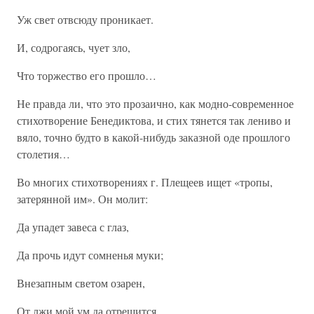
Уж свет отвсюду проникает.
И, содрогаясь, чует зло,
Что торжество его прошло…
Не правда ли, что это прозаично, как модно-современное
стихотворение Бенедиктова, и стих тянется так лениво и
вяло, точно будто в какой-нибудь заказной оде прошлого
столетия…
Во многих стихотворениях г. Плещеев ищет «тропы,
затерянной им». Он молит:
Да упадет завеса с глаз,
Да прочь идут сомненья муки;
Внезапным светом озарен,
От лжи мой ум да отрешится,