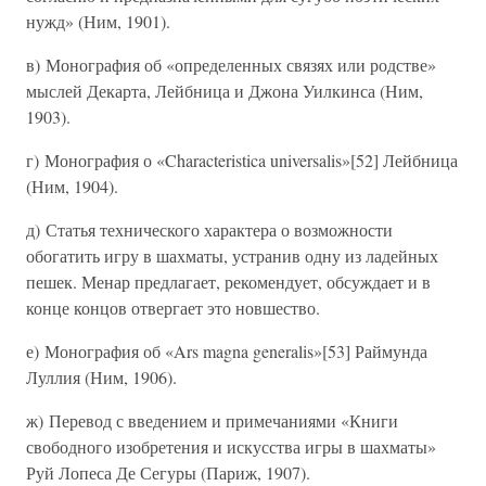
нужд» (Ним, 1901).
в) Монография об «определенных связях или родстве»
мыслей Декарта, Лейбница и Джона Уилкинса (Ним,
1903).
г) Монография о «Characteristica universalis»[52] Лейбница
(Ним, 1904).
д) Статья технического характера о возможности
обогатить игру в шахматы, устранив одну из ладейных
пешек. Менар предлагает, рекомендует, обсуждает и в
конце концов отвергает это новшество.
е) Монография об «Ars magna generalis»[53] Раймунда
Луллия (Ним, 1906).
ж) Перевод с введением и примечаниями «Книги
свободного изобретения и искусства игры в шахматы»
Руй Лопеса Де Сегуры (Париж, 1907).