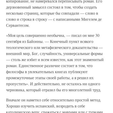
копирование, не намеревался переписывать роман. Его
дерзновенный замысел состоял в том, чтобы создать
несколько страниц, которые бы совпадали — слово в
слово и строка в строку — с написанными Мигелем де
Сервантесом.
«Моя цель совершенно необычна, — писал он мне 30
сентября из Байонны. — Конечный пункт всякого
теологического или метафизического доказательства —
внешний мир, Бог, случайность, универсальные формы
— столь же избит и всем известен, как этот знаменитый
роман. Единственное различие состоит в том, что
философы в увлекательных книгах публикуют
промежуточные этапы своей работы, а я решил их
пропустить». И действительно, не осталось ни одного
черновика, который отразил бы его многолетний труд.
Вначале он наметил себе относительно простой метод.
Хорошо изучить испанский, возродить в себе
католическую веру, сражаться с маврами или с турками,