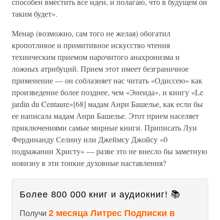
способен вместить все идеи, и полагаю, что в будущем он
таким будет».
Менар (возможно, сам того не желая) обогатил
кропотливое и примитивное искусство чтения
техническим приемом нарочитого анахронизма и
ложных атрибуций. Прием этот имеет безграничное
применение — он соблазняет нас читать «Одиссею» как
произведение более позднее, чем «Энеида», и книгу «Le
jardin du Centaure»[68] мадам Анри Башелье, как если бы
ее написала мадам Анри Башелье. Этот прием населяет
приключениями самые мирные книги. Приписать Луи
Фердинанду Селину или Джеймсу Джойсу «0
подражании Христу» — разве это не внесло бы заметную
новизну в эти тонкие духовные наставления?
Более 800 000 книг и аудиокниг! 📚
2 месяца Литрес Подписки в
Получи