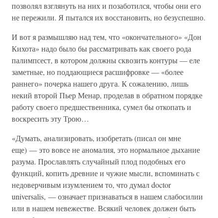
позволял взглянуть на них и позаботился, чтобы они его
не пережили. Я пытался их восстановить, но безуспешно.
И вот я размышляю над тем, что «окончательного» «Дон
Кихота» надо было бы рассматривать как своего рода
палимпсест, в котором должны сквозить контуры — еле
заметные, но поддающиеся расшифровке — «более
раннего» почерка нашего друга. К сожалению, лишь
некий второй Пьер Менар, проделав в обратном порядке
работу своего предшественника, сумел бы откопать и
воскресить эту Трою…
«Думать, анализировать, изобретать (писал он мне
еще) — это вовсе не аномалия, это нормальное дыхание
разума. Прославлять случайный плод подобных его
функций, копить древние и чужие мысли, вспоминать с
недоверчивым изумлением то, что думал doctor
universalis, — означает признаваться в нашем слабосилии
или в нашем невежестве. Всякий человек должен быть