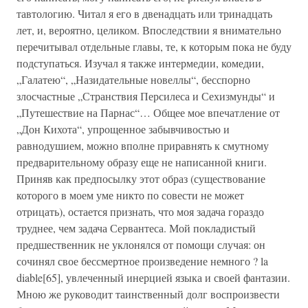
тавтологию. Читал я его в двенадцать или тринадцать
лет, и, вероятно, целиком. Впоследствии я внимательно
перечитывал отдельные главы, те, к которым пока не буду
подступаться. Изучал я также интермедии, комедии,
„Галатею“, „Назидательные новеллы“, бесспорно
злосчастные „Странствия Персилеса и Сехизмунды“ и
„Путешествие на Парнас“… Общее мое впечатление от
„Дон Кихота“, упрощенное забывчивостью и
равнодушием, можно вполне приравнять к смутному
предварительному образу еще не написанной книги.
Приняв как предпосылку этот образ (существование
которого в моем уме никто по совести не может
отрицать), остается признать, что моя задача гораздо
труднее, чем задача Сервантеса. Мой покладистый
предшественник не уклонялся от помощи случая: он
сочинял свое бессмертное произведение немного ? la
diable[65], увлеченный инерцией языка и своей фантазии.
Мною же руководит таинственный долг воспроизвести