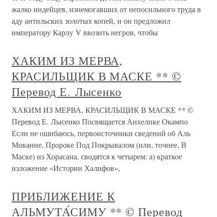
жалко индейцев, изнемогавших от непосильного труда в
аду антильских золотых копей, и он предложил
императору Карлу V ввозить негров, чтобы
ХАКИМ ИЗ МЕРВА,
КРАСИЛЬЩИК В МАСКЕ ** ©
Перевод Е. Лысенко
ХАКИМ ИЗ МЕРВА, КРАСИЛЬЩИК В МАСКЕ ** ©
Перевод Е. Лысенко Посвящается Анхелике Окампо
Если не ошибаюсь, первоисточники сведений об Аль
Моканне, Пророке Под Покрывалом (или, точнее, В
Маске) из Хорасана, сводятся к четырем: а) краткое
изложение «Истории Халифов»,
ПРИБЛИЖЕНИЕ К
АЛЬМУТА́СИМУ ** © Перевод