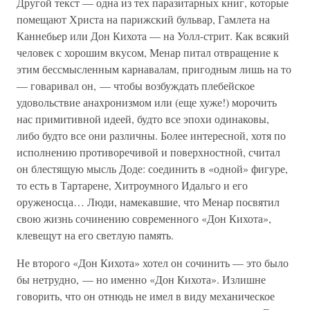
Другой текст — одна из тех паразитарных книг, которые
помещают Христа на парижский бульвар, Гамлета на
Каннебьер или Дон Кихота — на Уолл-стрит. Как всякий
человек с хорошим вкусом, Менар питал отвращение к
этим бессмысленным карнавалам, пригодным лишь на то
— говаривал он, — чтобы возбуждать плебейское
удовольствие анахронизмом или (еще хуже!) морочить
нас примитивной идеей, будто все эпохи одинаковы,
либо будто все они различны. Более интересной, хотя по
исполнению противоречивой и поверхностной, считал
он блестящую мысль Доде: соединить в «одной» фигуре,
то есть в Тартарене, Хитроумного Идальго и его
оруженосца… Люди, намекавшие, что Менар посвятил
свою жизнь сочинению современного «Дон Кихота»,
клевещут на его светлую память.
Не второго «Дон Кихота» хотел он сочинить — это было
бы нетрудно, — но именно «Дон Кихота». Излишне
говорить, что он отнюдь не имел в виду механическое