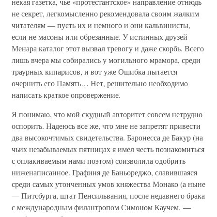
некая газетка, чье «протестантское» направление отнюдь
не секрет, легкомысленно рекомендовала своим жалким
читателям — пусть их и немного и они кальвинисты,
если не масоны или обрезанные. У истинных друзей
Менара каталог этот вызвал тревогу и даже скорбь. Всего
лишь вчера мы собирались у могильного мрамора, среди
траурных кипарисов, и вот уже Ошибка пытается
очернить его Память… Нет, решительно необходимо
написать краткое опровержение.
Я понимаю, что мой скудный авторитет совсем нетрудно
оспорить. Надеюсь все же, что мне не запретят привести
два высокочтимых свидетельства. Баронесса де Бакур (на
чьих незабываемых пятницах я имел честь познакомиться
с оплакиваемым нами поэтом) соизволила одобрить
ниженаписанное. Графиня де Баньореджо, славившаяся
среди самых утонченных умов княжества Монако (а ныне
— Питсбурга, штат Пенсильвания, после недавнего брака
с международным филантропом Симоном Каучем, —