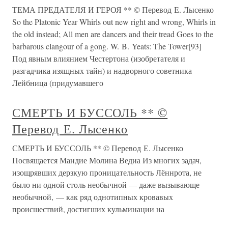
ТЕМА ПРЕДАТЕЛЯ И ГЕРОЯ ** © Перевод Е. Лысенко
So the Platonic Year Whirls out new right and wrong, Whirls in
the old instead; All men are dancers and their tread Goes to the
barbarous clangour of a gong. W. B. Yeats: The Tower[93]
Под явным влиянием Честертона (изобретателя и
разгадчика изящных тайн) и надворного советника
Лейбница (придумавшего
СМЕРТЬ И БУССОЛЬ ** ©
Перевод Е. Лысенко
СМЕРТЬ И БУССОЛЬ ** © Перевод Е. Лысенко
Посвящается Мандие Молина Ведиа Из многих задач,
изощрявших дерзкую проницательность Лённрота, не
было ни одной столь необычной — даже вызывающе
необычной, — как ряд однотипных кровавых
происшествий, достигших кульминации на