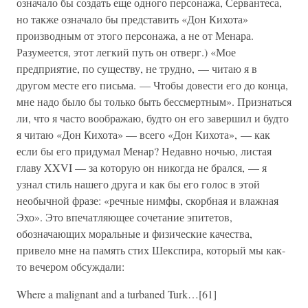
означало бы создать еще одного персонажа, Сервантеса,
но также означало бы представить «Дон Кихота»
производным от этого персонажа, а не от Менара.
Разумеется, этот легкий путь он отверг.) «Мое
предприятие, по существу, не трудно, — читаю я в
другом месте его письма. — Чтобы довести его до конца,
мне надо было бы только быть бессмертным». Признаться
ли, что я часто воображаю, будто он его завершил и будто
я читаю «Дон Кихота» — всего «Дон Кихота», — как
если бы его придумал Менар? Недавно ночью, листая
главу XXVI — за которую он никогда не брался, — я
узнал стиль нашего друга и как бы его голос в этой
необычной фразе: «речные нимфы, скорбная и влажная
Эхо». Это впечатляющее сочетание эпитетов,
обозначающих моральные и физические качества,
привело мне на память стих Шекспира, который мы как-
то вечером обсуждали:
Where a malignant and a turbaned Turk…[61]