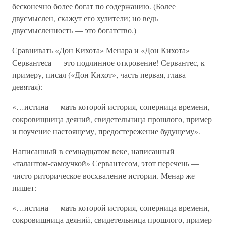
бесконечно более богат по содержанию. (Более
двусмыслен, скажут его хулители; но ведь
двусмысленность — это богатство.)
Сравнивать «Дон Кихота» Менара и «Дон Кихота»
Сервантеса — это подлинное откровение! Сервантес, к
примеру, писал («Дон Кихот», часть первая, глава
девятая):
«…истина — мать которой история, соперница времени,
сокровищница деяний, свидетельница прошлого, пример
и поучение настоящему, предостережение будущему».
Написанный в семнадцатом веке, написанный
«талантом-самоучкой» Сервантесом, этот перечень —
чисто риторическое восхваление истории. Менар же
пишет:
«…истина — мать которой история, соперница времени,
сокровищница деяний, свидетельница прошлого, пример