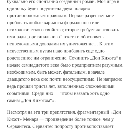
буквально его спонтанно созданный роман. Моя игра в
одиночку будет подчинена двум полярно
противоположным правилам. Первое разрешает мне
пробовать любые варианты формального или
психологического свойства; второе требует жертвовать
ими ради „оригинального“ текста и обосновать
непреложными доводами их уничтожение… К этим
искусственным путам надо прибавить еще одно
родственное им ограничение. Сочинить „Дон Кихота“ в
начале семнадцатого века было предприятием разумным,
необходимым, быть может, фатальным; в начале
двадцатого века оно почти неосуществимо. Не напрасно
ведь прошли триста лет, заполненных сложнейшими
событиями. Среди них — чтобы назвать хоть одно —
самим „Дон Кихотом“».
Несмотря на эти три препятствия, фрагментарный «Дон
Кихот» Менара — произведение более тонкое, чем у
Сервантеса. Сервантес попросту противопоставляет