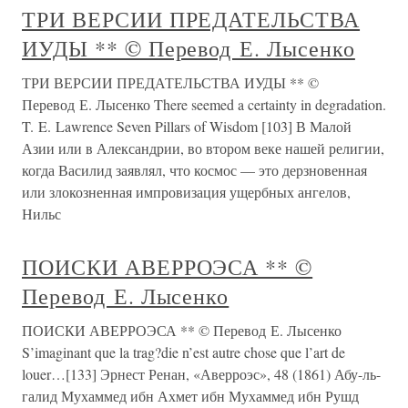
ТРИ ВЕРСИИ ПРЕДАТЕЛЬСТВА
ИУДЫ ** © Перевод Е. Лысенко
ТРИ ВЕРСИИ ПРЕДАТЕЛЬСТВА ИУДЫ ** ©
Перевод Е. Лысенко There seemed a certainty in degradation.
T. E. Lawrence Seven Pillars of Wisdom [103] В Малой
Азии или в Александрии, во втором веке нашей религии,
когда Василид заявлял, что космос — это дерзновенная
или злокозненная импровизация ущербных ангелов,
Нильс
ПОИСКИ АВЕРРОЭСА ** ©
Перевод Е. Лысенко
ПОИСКИ АВЕРРОЭСА ** © Перевод Е. Лысенко
S’imaginant que la trag?die n’est autre chose que l’art de
louer…[133] Эрнест Ренан, «Аверроэс», 48 (1861) Абу-ль-
галид Мухаммед ибн Ахмет ибн Мухаммед ибн Рушд