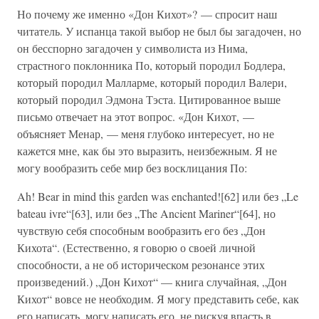
Но почему же именно «Дон Кихот»? — спросит наш
читатель. У испанца такой выбор не был бы загадочен, но
он бесспорно загадочен у символиста из Нима,
страстного поклонника По, который породил Бодлера,
который породил Малларме, который породил Валери,
который породил Эдмона Тэста. Цитированное выше
письмо отвечает на этот вопрос. «Дон Кихот, —
объясняет Менар, — меня глубоко интересует, но не
кажется мне, как бы это выразить, неизбежным. Я не
могу вообразить себе мир без восклицания По:
Ah! Bear in mind this garden was enchanted![62] или без „Le
bateau ivre“[63], или без „The Ancient Mariner“[64], но
чувствую себя способным вообразить его без „Дон
Кихота“. (Естественно, я говорю о своей личной
способности, а не об историческом резонансе этих
произведений.) „Дон Кихот“ — книга случайная, „Дон
Кихот“ вовсе не необходим. Я могу представить себе, как
его написать, могу написать его, не рискуя впасть в