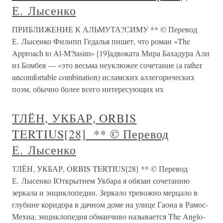
Е. Лысенко
ПРИБЛИЖЕНИЕ К АЛЬМУТА?СИМУ ** © Перевод
Е. Лысенко Филипп Гедалья пишет, что роман «The
Approach to Al-M?tasim» [19]адвоката Мира Бахадура Али
из Бомбея — «это весьма неуклюжее сочетание (a rather
uncomfortable combination) исламских аллегорических
поэм, обычно более всего интересующих их
ТЛЁН, УКБАР, ORBIS
TERTIUS[28] ** © Перевод
Е. Лысенко
ТЛЁН, УКБАР, ORBIS TERTIUS[28] ** © Перевод
Е. Лысенко IОткрытием Укбара я обязан сочетанию
зеркала и энциклопедии. Зеркало тревожно мерцало в
глубине коридора в дачном доме на улице Гаона в Рамос-
Мехиа; энциклопедия обманчиво называется The Anglo-