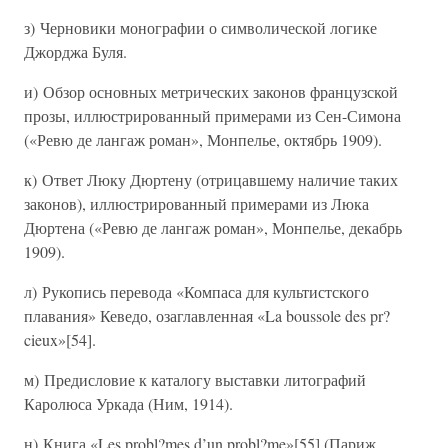
з) Черновики монографии о символической логике
Джорджа Буля.
и) Обзор основных метрических законов французской
прозы, иллюстрированный примерами из Сен-Симона
(«Ревю де лангаж роман», Монпелье, октябрь 1909).
к) Ответ Люку Дюртену (отрицавшему наличие таких
законов), иллюстрированный примерами из Люка
Дюртена («Ревю де лангаж роман», Монпелье, декабрь
1909).
л) Рукопись перевода «Компаса для культистского
плавания» Кеведо, озаглавленная «La boussole des pr?
cieux»[54].
м) Предисловие к каталогу выставки литографий
Каролюса Уркада (Ним, 1914).
н) Книга «Les probl?mes d’un probl?me»[55] (Париж,