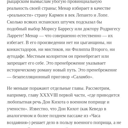
рыцарским вымыслам убогую провинциальную
реальность своей страны; Менар избирает в качестве
«реальности» страну Кармен в век Лепанто и Лопе.
Сколько всяких испанских штучек подсказал бы
подобный выбор Морису Барресу или доктору Родригесу
Ларрете! Менар — что совершенно естественно — их
избегает. В его произведении нет ни цыганщины, ни
конкистадоров, ни мистиков, ни Филиппа Второго, ни
аутодафе. Местным колоритом он пренебрегает или
запрещает его себе. Это пренебрежение указывает
историческому роману новый путь. Это пренебрежение
— безапелляционный приговор «Саламбо».
Не меньше поражают отдельные главы. Рассмотрим,
например, главу XXXVIII первой части, «где приводится
любопытная речь Дон Кихота о военном поприще и
учености». Известно, что Дон Кихот (как Кеведо в
аналогичном и более позднем пассаже из «Часа
воздаяния») решает дело в пользу военного поприща, а не