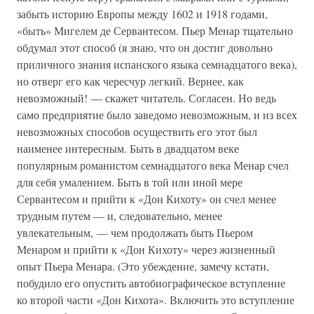
забыть историю Европы между 1602 и 1918 годами,
«быть» Мигелем де Сервантесом. Пьер Менар тщательно
обдумал этот способ (я знаю, что он достиг довольно
приличного знания испанского языка семнадцатого века),
но отверг его как чересчур легкий. Вернее, как
невозможный! — скажет читатель. Согласен. Но ведь
само предприятие было заведомо невозможным, и из всех
невозможных способов осуществить его этот был
наименее интересным. Быть в двадцатом веке
популярным романистом семнадцатого века Менар счел
для себя умалением. Быть в той или иной мере
Сервантесом и прийти к «Дон Кихоту» он счел менее
трудным путем — и, следовательно, менее
увлекательным, — чем продолжать быть Пьером
Менаром и прийти к «Дон Кихоту» через жизненный
опыт Пьера Менара. (Это убеждение, замечу кстати,
побудило его опустить автобиографическое вступление
ко второй части «Дон Кихота». Включить это вступление