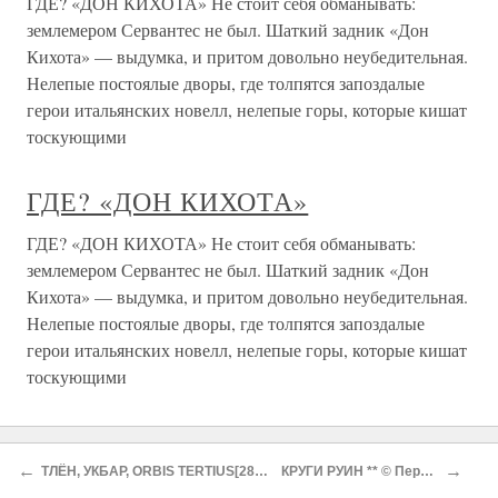
ГДЕ? «ДОН КИХОТА» Не стоит себя обманывать:
землемером Сервантес не был. Шаткий задник «Дон
Кихота» — выдумка, и притом довольно неубедительная.
Нелепые постоялые дворы, где толпятся запоздалые
герои итальянских новелл, нелепые горы, которые кишат
тоскующими
ГДЕ? «ДОН КИХОТА»
ГДЕ? «ДОН КИХОТА» Не стоит себя обманывать:
землемером Сервантес не был. Шаткий задник «Дон
Кихота» — выдумка, и притом довольно неубедительная.
Нелепые постоялые дворы, где толпятся запоздалые
герои итальянских новелл, нелепые горы, которые кишат
тоскующими
О проекте
Разделы
←
→
ТЛЁН, УКБАР, ORBIS TERTIUS[28] ** © Перевод Е. Лысенко
КРУГИ РУИН ** © Перевод М. Былинкина