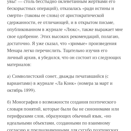
увы! — столь бесстыдно оклеветанным жертвами его
бескорыстных операций), отказалась «ради истины и
смерти» (таковы ее слова) от аристократической
сдержанности, ее отличающей, и в открытом письме,
опубликованном в журнале «Люкс», также выражает мне
свое одобрение. Этих высоких рекомендаций, полагаю,
достаточно. Я уже сказал, что «зримые» произведения
Менара легко перечислить. Тщательно изучив его
личный архив, я убедился, что он состоит из следующих
материалов:
а) Символистский сонет, дважды печатавшийся (с
вариантами) в журнале «Ла Конк» (номера за март и
октябрь 1899).
б) Монография о возможности создания поэтического
словаря понятий, которые были бы не синонимами или
перифразами слов, образующих обычный язык, «но
идеальными объектами, созданными по взаимному
согласию и предназначенными для сугубо поэтических