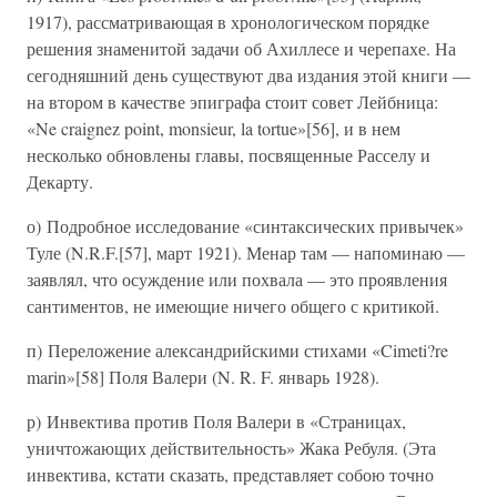
1917), рассматривающая в хронологическом порядке
решения знаменитой задачи об Ахиллесе и черепахе. На
сегодняшний день существуют два издания этой книги —
на втором в качестве эпиграфа стоит совет Лейбница:
«Ne craignez point, monsieur, la tortue»[56], и в нем
несколько обновлены главы, посвященные Расселу и
Декарту.
о) Подробное исследование «синтаксических привычек»
Туле (N.R.F.[57], март 1921). Менар там — напоминаю —
заявлял, что осуждение или похвала — это проявления
сантиментов, не имеющие ничего общего с критикой.
п) Переложение александрийскими стихами «Cimeti?re
marin»[58] Поля Валери (N. R. F. январь 1928).
р) Инвектива против Поля Валери в «Страницах,
уничтожающих действительность» Жака Ребуля. (Эта
инвектива, кстати сказать, представляет собою точно