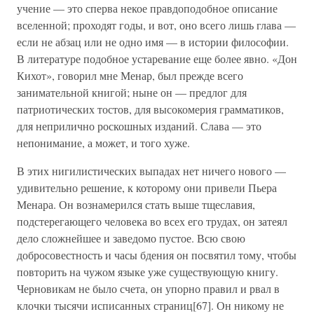
учение — это сперва некое правдоподобное описание
вселенной; проходят годы, и вот, оно всего лишь глава —
если не абзац или не одно имя — в истории философии.
В литературе подобное устаревание еще более явно. «Дон
Кихот», говорил мне Менар, был прежде всего
занимательной книгой; ныне он — предлог для
патриотических тостов, для высокомерия грамматиков,
для неприлично роскошных изданий. Слава — это
непонимание, а может, и того хуже.
В этих нигилистических выпадах нет ничего нового —
удивительно решение, к которому они привели Пьера
Менара. Он вознамерился стать выше тщеславия,
подстерегающего человека во всех его трудах, он затеял
дело сложнейшее и заведомо пустое. Всю свою
добросовестность и часы бдения он посвятил тому, чтобы
повторить на чужом языке уже существующую книгу.
Черновикам не было счета, он упорно правил и рвал в
клочки тысячи исписанных страниц[67]. Он никому не