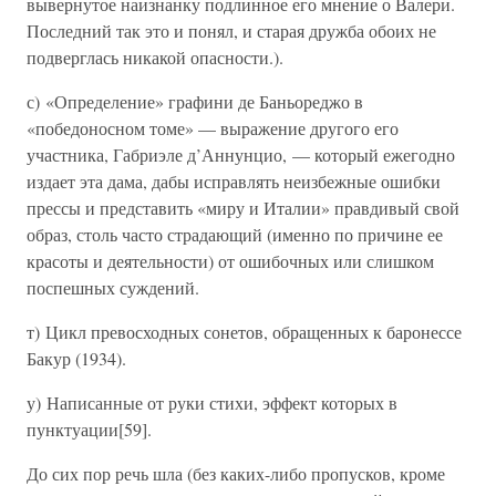
вывернутое наизнанку подлинное его мнение о Валери.
Последний так это и понял, и старая дружба обоих не
подверглась никакой опасности.).
с) «Определение» графини де Баньореджо в
«победоносном томе» — выражение другого его
участника, Габриэле д’Аннунцио, — который ежегодно
издает эта дама, дабы исправлять неизбежные ошибки
прессы и представить «миру и Италии» правдивый свой
образ, столь часто страдающий (именно по причине ее
красоты и деятельности) от ошибочных или слишком
поспешных суждений.
т) Цикл превосходных сонетов, обращенных к баронессе
Бакур (1934).
у) Написанные от руки стихи, эффект которых в
пунктуации[59].
До сих пор речь шла (без каких-либо пропусков, кроме