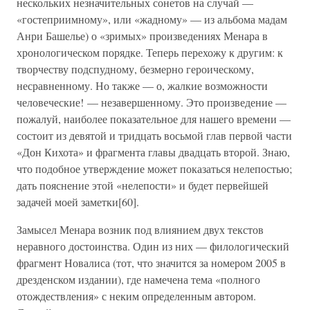
нескольких незначительных сонетов на случай —
«гостеприимному», или «жадному» — из альбома мадам
Анри Башелье) о «зримых» произведениях Менара в
хронологическом порядке. Теперь перехожу к другим: к
творчеству подспудному, безмерно героическому,
несравненному. Но также — о, жалкие возможности
человеческие! — незавершенному. Это произведение —
пожалуй, наиболее показательное для нашего времени —
состоит из девятой и тридцать восьмой глав первой части
«Дон Кихота» и фрагмента главы двадцать второй. Знаю,
что подобное утверждение может показаться нелепостью;
дать пояснение этой «нелепости» и будет первейшей
задачей моей заметки[60].
Замысел Менара возник под влиянием двух текстов
неравного достоинства. Один из них — филологический
фрагмент Новалиса (тот, что значится за номером 2005 в
дрезденском издании), где намечена тема «полного
отождествления» с неким определенным автором.