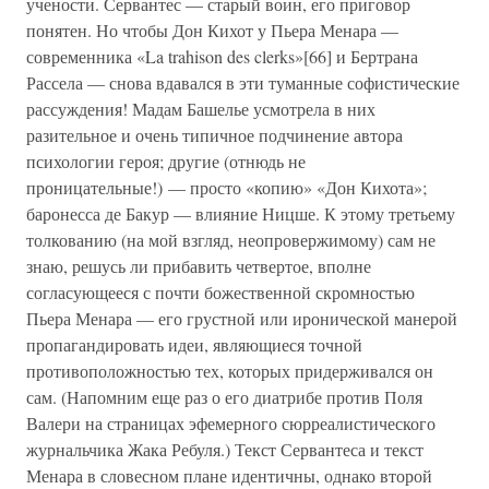
учености. Сервантес — старый воин, его приговор
понятен. Но чтобы Дон Кихот у Пьера Менара —
современника «La trahison des clerks»[66] и Бертрана
Рассела — снова вдавался в эти туманные софистические
рассуждения! Мадам Башелье усмотрела в них
разительное и очень типичное подчинение автора
психологии героя; другие (отнюдь не
проницательные!) — просто «копию» «Дон Кихота»;
баронесса де Бакур — влияние Ницше. К этому третьему
толкованию (на мой взгляд, неопровержимому) сам не
знаю, решусь ли прибавить четвертое, вполне
согласующееся с почти божественной скромностью
Пьера Менара — его грустной или иронической манерой
пропагандировать идеи, являющиеся точной
противоположностью тех, которых придерживался он
сам. (Напомним еще раз о его диатрибе против Поля
Валери на страницах эфемерного сюрреалистического
журнальчика Жака Ребуля.) Текст Сервантеса и текст
Менара в словесном плане идентичны, однако второй