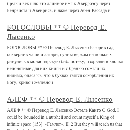
(целый век шло это длинное имя к Аверроэсу через
Бенраиста и Авенриса, и даже через Абен-Рассада и
БОГОСЛОВЫ ** © Перевод Е.
Лысенко
БОГОСЛОВЫ ** © Перевод Е. Лысенко Разорив сад,
осквернив чаши и алтари, гунны верхом на лошадях
ринулись в монастырскую библиотеку, изорвали в клочья
непонятные для них книги и с бранью сожгли их,
видимо, опасаясь, что в буквах таятся оскорбления их
Богу, кривой железной
АЛЕФ ** © Перевод Е. Лысенко
АЛЕФ ** © Перевод Е. Лысенко Эстеле Канто О God, I
could be bounded in a nutshell and count myself a King of
infinite space [153]. «Гамлет», II, 2 But they will teach us that