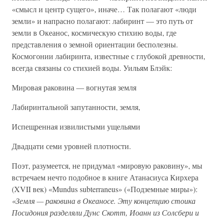
«смысл и центр сущего», иначе… Так полагают «люди
земли» и напрасно полагают: лабиринт — это путь от
земли в Океанос, космическую стихию воды, где
представления о земной ориентации бесполезны.
Космогонии лабиринта, известные с глубокой древности,
всегда связаны со стихией воды. Уильям Блэйк:
Мировая раковина — вогнутая земля
Лабиринтальной запутанности, земля,
Испещренная извилистыми ущельями
Двадцати семи уровней плотности.
Поэт, разумеется, не придумал «мировую раковину», мы
встречаем нечто подобное в книге Атанасиуса Кирхера
(XVII век) «Mundus subterraneus» («Подземные миры»):
«Земля — раковина в Океаносе. Эту концепцию стоика
Посидония разделяли Дунс Скотт, Иоанн из Солсбери и