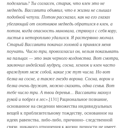
поделаешь? Ты согласен, старик, что клен это не
медведь. Вассавити объявил, что в жизни не слышал
подобной чепухи. Потом рассказал, как на его глазах
убегающий от охотников медведь обратился в клен, а
потом, когда опасность миновала, стряхнул с себя кору,
листья и неторопливо удалился. Я растерянно молчал.
Старый Вассавити покачал головой и принялся меня
поучать. Число три, провозгласил он, нельзя показывать
на пальцах — это знак черного колдовства. Вот смотри,
заключил индейский мудрец, сосна, хемлок и клен часто
враждуют меж собой, какие уж тут числа. Но вот
белка на сосне, а также гнездо ворона. Сосна, ворон и
белка очень дружат, можно сказать, одна семья. Вот
тебе число три. А твои деревья… Вассавити махнул
рукой и побрел в лес»
.[131] Рациональное познание,
основанное на сведении множества индивидуальных
вещей к приблизительному тождеству, основанное на
идеях равенства, либо-либо, причинно- следственной
связи, никакого отношения к жизни личности не имеет.