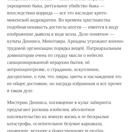
укрощению быка, ритуальное убийство быка —
впоследствии коррида — все это наследие крито-
микенской андрократии. Во времена христианства
подобная ненависть достигла апогея — имеется в виду
изображение дьявола в виде козла. Дело понятное —
культы Диониса, Минотавра, Ариадны угрожают военно-
трудовой организации порядка вещей. Патриархальным
доминаторам очень по сердцу мысли о небесно
санкционированной иерархии бытия, об
антропоцентризме, о страдании, искуплении,
дисциплине, о том, что лавры, цветы и наслаждения это
не общее достояние, но награда избранным и все прочее
в таком духе.
Мистерии Диониса, посвящение в культ лабиринта
предлагают роскошь изобилия, абсолютное
наплевательство на земную жизнь и ее бескрылые
катастрофы, ослепительное безумие карнавала,
опьянение, ведущее к божественному in excelsis.