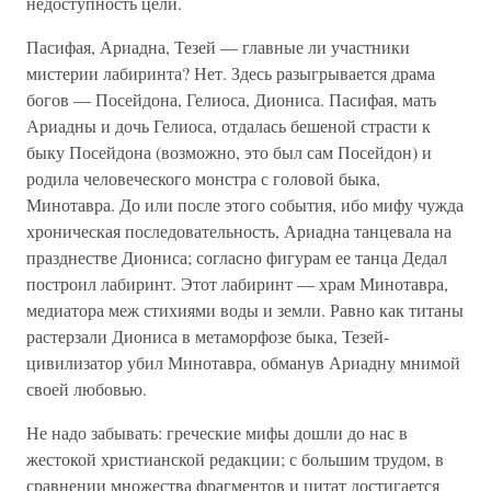
недоступность цели.
Пасифая, Ариадна, Тезей — главные ли участники
мистерии лабиринта? Нет. Здесь разыгрывается драма
богов — Посейдона, Гелиоса, Диониса. Пасифая, мать
Ариадны и дочь Гелиоса, отдалась бешеной страсти к
быку Посейдона (возможно, это был сам Посейдон) и
родила человеческого монстра с головой быка,
Минотавра. До или после этого события, ибо мифу чужда
хроническая последовательность, Ариадна танцевала на
празднестве Диониса; согласно фигурам ее танца Дедал
построил лабиринт. Этот лабиринт — храм Минотавра,
медиатора меж стихиями воды и земли. Равно как титаны
растерзали Диониса в метаморфозе быка, Тезей-
цивилизатор убил Минотавра, обманув Ариадну мнимой
своей любовью.
Не надо забывать: греческие мифы дошли до нас в
жестокой христианской редакции; с большим трудом, в
сравнении множества фрагментов и цитат достигается