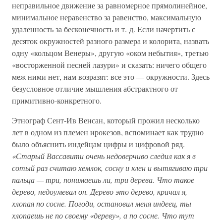
неправильное движение за равномерное прямолинейное,
минимальное неравенство за равенство, максимальную
удаленность за бесконечность и т. д. Если начертить с
десяток окружностей разного размера и колорита, назвать
одну «кольцом Венеры», другую «оком небытия», третью
«восторженной песней лазури» и сказать: ничего общего
меж ними нет, нам возразят: все это — окружности. Здесь
безусловное отличие мышления абстрактного от
примитивно-конкретного.
Этнограф Сент-Ив Венсан, который прожил несколько
лет в одном из племен ирокезов, вспоминает как трудно
было объяснить индейцам цифры и цифровой ряд.
«Старый Вассавити очень недоверчиво следил как я в
сотый раз считаю хемлок, сосну и клен и вытягиваю три
пальца — три, понимаешь ли, три дерева. Что такое
дерево, недоумевал он. Дерево это дерево, кричал я,
хлопая по сосне. Погоди, остановил меня индеец, ты
хлопаешь не по своему «дереву», а по сосне. Что тут