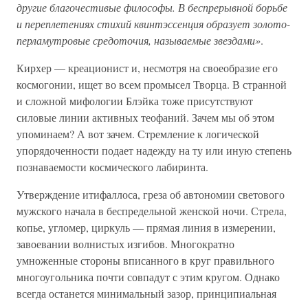
другие благочестивые философы. В беспрерывной борьбе
и переплетениях стихий квинтэссенция образует золото-
перламутровые средоточия, называемые звездами»
.
Кирхер — креационист и, несмотря на своеобразие его
космогонии, ищет во всем промысел Творца. В странной
и сложной мифологии Блэйка тоже присутствуют
силовые линии активных теофаний. Зачем мы об этом
упоминаем? А вот зачем. Стремление к логической
упорядоченности подает надежду на ту или иную степень
познаваемости космического лабиринта.
Утверждение итифаллоса, греза об автономии светового
мужского начала в беспредельной женской ночи. Стрела,
копье, угломер, циркуль — прямая линия в измерении,
завоевании волнистых изгибов. Многократно
умноженные стороны вписанного в круг правильного
многоугольника почти совпадут с этим кругом. Однако
всегда останется минимальный зазор, принципиальная