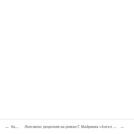
←
→
Камень
Лексикон: рецензия на роман Г. Майринка «Ангел Западного Окна»