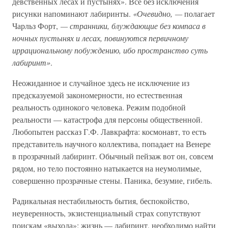
девственных лесах и пустынях». Все без исключения
рисунки напоминают лабиринты.
«Очевидно, —
полагает
Чарльз Форт,
— странники, блуждающие без компаса в
ночных пустынях и лесах, повинуются первичному
иррациональному побуждению, ибо пространство суть
лабиринт»
.
Неожиданное и случайное здесь не исключение из
предсказуемой закономерности, но естественная
реальность одинокого человека. Режим подобной
реальности — катастрофа для персоны общественной.
Любопытен рассказ Г.Ф. Лавкрафта: космонавт, то есть
представитель научного коллектива, попадает на Венере
в прозрачный лабиринт. Обычный пейзаж вот он, совсем
рядом, но тело постоянно натыкается на неумолимые,
совершенно прозрачные стены. Паника, безумие, гибель.
Радикальная нестабильность бытия, беспокойство,
неуверенность, экзистенциальный страх сопутствуют
поискам «выхода»: жизнь — лабиринт, необходимо найти