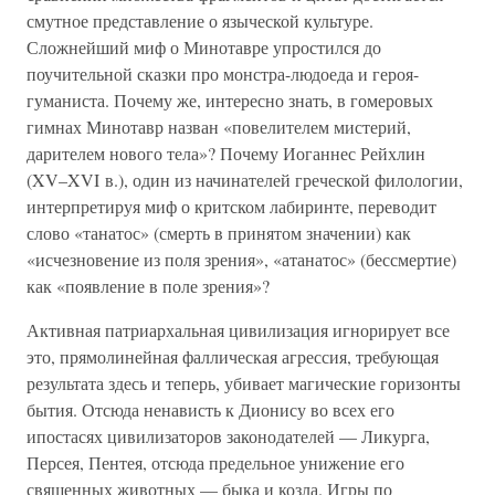
смутное представление о языческой культуре.
Сложнейший миф о Минотавре упростился до
поучительной сказки про монстра-людоеда и героя-
гуманиста. Почему же, интересно знать, в гомеровых
гимнах Минотавр назван «повелителем мистерий,
дарителем нового тела»? Почему Иоганнес Рейхлин
(XV–XVI в.), один из начинателей греческой филологии,
интерпретируя миф о критском лабиринте, переводит
слово «танатос» (смерть в принятом значении) как
«исчезновение из поля зрения», «атанатос» (бессмертие)
как «появление в поле зрения»?
Активная патриархальная цивилизация игнорирует все
это, прямолинейная фаллическая агрессия, требующая
результата здесь и теперь, убивает магические горизонты
бытия. Отсюда ненависть к Дионису во всех его
ипостасях цивилизаторов законодателей — Ликурга,
Персея, Пентея, отсюда предельное унижение его
священных животных — быка и козла. Игры по