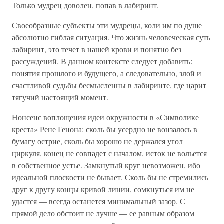
Только мудрец доволен, попав в лабиринт.
Своеобразные субъекты эти мудрецы, коли им по душе
абсолютно гиблая ситуация. Что жизнь человеческая суть
лабиринт, это течет в нашей крови и понятно без
рассуждений. В данном контексте следует добавить:
понятия прошлого и будущего, а следовательно, злой и
счастливой судьбы бесмысленны в лабиринте, где царит
тягучий настоящий момент.
Нонсенс воплощения идеи окружности в «Символике
креста» Рене Генона: сколь бы усердно не вонзалось в
бумагу острие, сколь бы хорошо не держался угол
циркуля, конец не совпадет с началом, исток не вольется
в собственное устье. Замкнутый круг невозможен, ибо
идеальной плоскости не бывает. Сколь бы не стремились
друг к другу концы кривой линии, сомкнуться им не
удастся — всегда останется минимальный зазор. С
прямой дело обстоит не лучше — ее равным образом