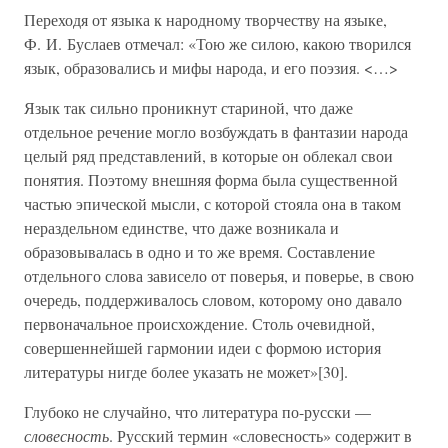
Переходя от языка к народному творчеству на языке,
Ф. И. Буслаев отмечал: «Тою же силою, какою творился
язык, образовались и мифы народа, и его поэзия. <…>
Язык так сильно проникнут стариной, что даже
отдельное речение могло возбуждать в фантазии народа
целый ряд представлений, в которые он облекал свои
понятия. Поэтому внешняя форма была существенной
частью эпической мысли, с которой стояла она в таком
нераздельном единстве, что даже возникала и
образовывалась в одно и то же время. Составление
отдельного слова зависело от поверья, и поверье, в свою
очередь, поддерживалось словом, которому оно давало
первоначальное происхождение. Столь очевидной,
совершеннейшей гармонии идеи с формою история
литературы нигде более указать не может»[30].
Глубоко не случайно, что литература по-русски —
словесность
. Русский термин «словесность» содержит в