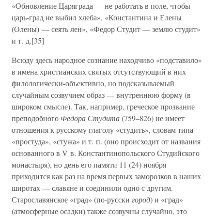
«Обновление Царяграда — не работать в поле, чтобы
царь-град не выбил хлеба», «Константина и Елены
(Олены) — сеять лен», «Федор Студит — землю студит»
и т. д.[35]
Всюду здесь народное сознание находчиво «подставило»
в имена христианских святых отсутствующий в них
филологически-объективно, но подсказываемый
случайным созвучием образ — внутреннюю форму (в
широком смысле). Так, например, греческое прозвание
преподобного
Федора Студита
(759–826) не имеет
отношения к русскому глаголу «студить», словам типа
«простуда», «стужа» и т. п. (оно происходит от названия
основанного в V в. Константинопольского Студийского
монастыря), но день его памяти 11 (24) ноября
приходится как раз на время первых заморозков в наших
широтах — славяне и соединили одно с другим.
Старославянское «град» (по-русски
город
) и «град»
(атмосферные осадки) также созвучны случайно, это