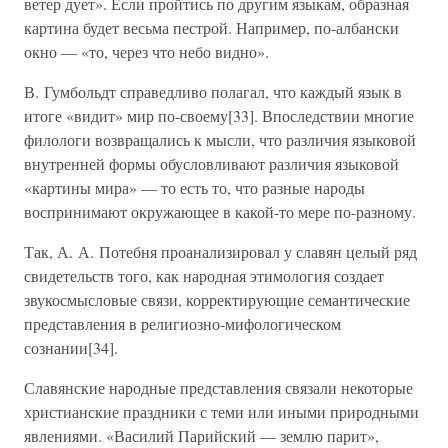
ветер дует». Если пройтись по другим языкам, образная
картина будет весьма пестрой. Например, по-албански
окно — «то, через что небо видно».
В. Гумбольдт справедливо полагал, что каждый язык в
итоге «видит» мир по-своему[33]. Впоследствии многие
филологи возвращались к мысли, что различия языковой
внутренней формы обусловливают различия языковой
«картины мира» — то есть то, что разные народы
воспринимают окружающее в какой-то мере по-разному.
Так, А. А. Потебня проанализировал у славян целый ряд
свидетельств того, как народная этимология создает
звукосмысловые связи, корректирующие семантические
представления в религиозно-мифологическом
сознании[34].
Славянские народные представления связали некоторые
христианские праздники с теми или иными природными
явлениями. «Василий Парийский — землю парит»,