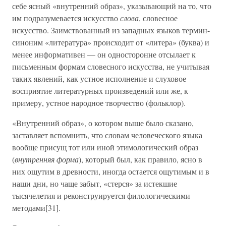
себе ясный «внутренний образ», указывающий на то, что
им подразумевается искусство
слова
, словесное
искусство. Заимствованный из западных языков термин-
синоним «литература» происходит от «литера» (буква) и
менее информативен — он односторонне отсылает к
письменным формам словесного искусства, не учитывая
таких явлений, как устное исполнение и слуховое
восприятие литературных произведений или же, к
примеру, устное народное творчество (фольклор).
«Внутренний образ», о котором выше было сказано,
заставляет вспомнить, что словам человеческого языка
вообще присущ тот или иной этимологический образ
(
внутренняя форма
), который был, как правило, ясно в
них ощутим в древности, иногда остается ощутимым и в
наши дни, но чаще забыт, «стерся» за истекшие
тысячелетия и реконструируется филологическими
методами[31].