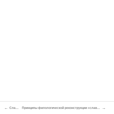
←
→
Славяне
Принципы филологической реконструкции «славянских древностей»