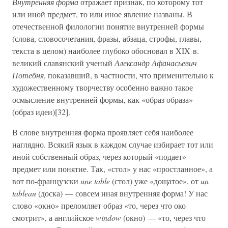
Внутренняя форма
отражает признак, по которому тот
или иной предмет, то или иное явление названы. В
отечественной филологии понятие внутренней формы
(слова, словосочетания, фразы, абзаца, строфы, главы,
текста в целом) наиболее глубоко обосновал в XIX в.
великий славянский ученый
Александр Афанасьевич
Потебня
, показавший, в частности, что применительно к
художественному творчеству особенно важно такое
осмысление внутренней формы, как «образ образа»
(образ идеи)[32].
В слове внутренняя форма проявляет себя наиболее
наглядно. Всякий язык в каждом случае избирает тот или
иной собственный образ, через который «подает»
предмет или понятие. Так, «стол» у нас «простланное», а
вот по-французски
une table
(стол) уже «дощатое», от
un
tableau
(доска) — совсем иная внутренняя форма! У нас
слово «окно» преломляет образ «то, через что око
смотрит», а английское
window
(окно) — «то, через что