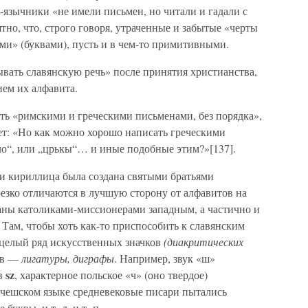
не-язычники «не имели письмен, но читали и гадали с
тно, что, строго говоря, утраченные и забытые «черты
ми» (буквами), пусть и в чем-то примитивными.
вать славянскую речь» после принятия христианства,
ем их алфавита.
ть «римскими и греческими письменами, без порядка»,
ет: «Но как можно хорошо написать греческими
ло“, или „црькы“… и иные подобные этим?»[137].
ли кириллица была создана святыми братьями
езко отличаются в лучшую сторону от алфавитов на
аны католиками-миссионерами западным, а частично и
Там, чтобы хоть как-то приспособить к славянским
 целый ряд искусственных значков
(диакритических
кв —
лигатуры, диграфы
. Например, звук «ш»
sz
кв
, характерное польское «ч» (оно твердое)
в чешском языке средневековые писари пытались
буквы, и т. д. и т. п.