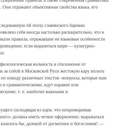
. Они отражают объективные свойства языка, его
следовавшую ей эпоху славянского барокко
являло себя иногда настолько расширительно, что в
кали правила, отражавшие не языковые особенности
ировидение, если выразиться шире — культурно-
хи.
 филологическая вольность и отклонение от
ь за собой в Московской Руси жестокую кару вплоть
» по поводу различных текстов «вопросы, которые нам
и и грамматическими, идут наравне или
ескими, т. е. наиболее важными и
сущего (исходящая из идеи, что непримиримая
ного» должна иметь четкое оформление, выражаться
 казалось бы, далекой от догматики и богословия! —