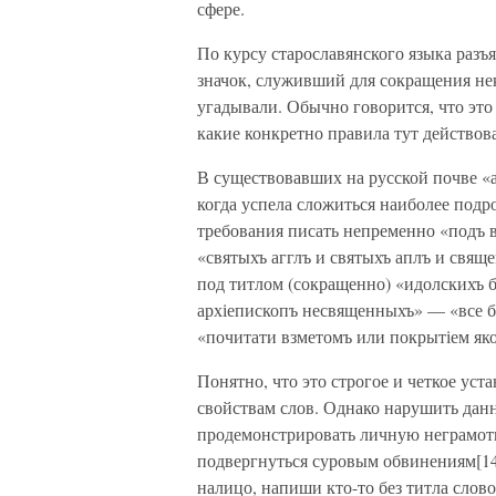
сфере.
По курсу старославянского языка разъя
значок, служивший для сокращения н
угадывали. Обычно говорится, что это
какие конкретно правила тут действова
В существовавших на русской почве «а
когда успела сложиться наиболее подр
требования писать непременно «подъ в
«святыхъ агглъ и святыхъ аплъ и свяще
под титлом (сокращенно) «идолскихъ 
архіепископъ несвященныхъ» — «все бо
«почитати взметомъ или покрытіем яко
Понятно, что это строгое и четкое ус
свойствам слов. Однако нарушить данн
продемонстрировать личную неграмотн
подвергнуться суровым обвинениям[1
налицо, напиши кто-то без титла слов