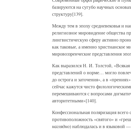
базируются на сугубо научных основах
структуру[139].
Между тем в эпоху средневековья и на
религиозное мировидение общества про
лингвистическую сферу активно прони
как таковые, а именно христианское м
мировоззренческие представления эпо
Как выразился Н. И. Толстой, «Всякая
представлений о норме… могло повлеч
до острога и заточения», а в «прениях
сейчас кажутся чисто филологическим
перемешиваются с вопросами догматич
авторитетными»[140].
Конфессиональная поляризация всего 
противоположность «святого» и «греш
наглядно
) наблюдалась и в языковой —