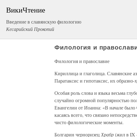
ВикиЧтение
Введение в славянскую филологию
Кесарийский Прокопий
Филология и православ
Филология и православие
Кириллица и глаголица. Славянские а
Паратаксис и гипотаксис, их образно-
Особая роль слова и языка весьма глуб
случайно огромной популярностью пол
Евангелии от Иоанна: «В начале было 
касаясь всего, что связано непосредс
чисто филологические моменты.
Болгарин черноризец
Храбр
(жил в IX 