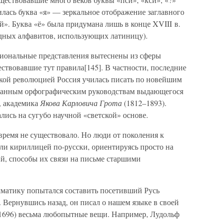
илась буква «я» — зеркальное отображение заглавного
«й». Буква «ё» была придумана лишь в конце XVIII в.
адных алфавитов, использующих латиницу).
сиональные представления вытеснены из сферы
ствовавшие тут правила[145]. В частности, последние
ской революцией Россия училась писать по новейшим
зданным орфографическим руководствам выдающегося
, академика
Якова Карловича Грота
(1812–1893).
лись на сугубо научной «светской» основе.
время не существовало. Но люди от поколения к
ли кириллицей по-русски, ориентируясь просто на
й, способы их связи на письме старшими
матику попытался составить посетивший Русь
. Вернувшись назад, он писал о нашем языке в своей
(1696) весьма любопытные вещи. Например, Лудольф