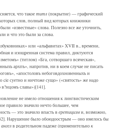
сняется, что такое
титл
(покрытие) — графический
екоторых слов, полный вид которых книжники
 были «известные» слова. Полезно все же уточнить,
ли и что это были за слова.
збуковниках» или «альфавитах» XVII в., времени,
обная и изощренная система правил, диктуются
зметомъ» (титлом) «Бга, сотворшаго всяческая»,
нныхъ архпъ», напротив, ни в коем случае не писать
боговъ», «апостоловъ небоговдохновенныхъ и
 cіe суетно и ничтоже сущо» («святость» же надо
 в?нцомъ славы»)[141].
тановление не имело отношения к лингвистическим
ое правило значило нечто большее, чем
ость — это значило впасть в
еретицизм
и, возможно,
42]. Нарушение было обоюдоострым — оно имелось бы
о
ангел
в родительном падеже (применительно
к