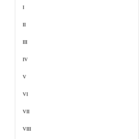
I
II
III
IV
V
VI
VII
VIII