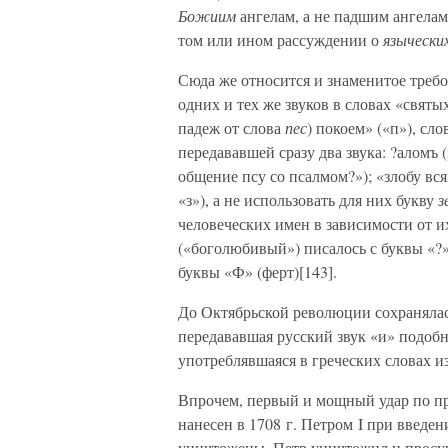
Божиим
ангелам, а не падшим ангелам
том или ином рассуждении о
язычески
Сюда же относится и знаменитое треб
одних и тех же звуков в словах «свят
падеж от слова
пес
) покоем» («п»), сл
передававшей сразу два звука: ?аломъ 
общение псу со псалмом?»); «злобу вся
«з»), а не использовать для них букву
з
человеческих имен в зависимости от 
(«боголюбивый») писалось с буквы «?
буквы «Ф» (ферт)[143].
До Октябрьской революции сохранялас
передававшая русский звук «и» подобно
употреблявшаяся в греческих словах из
Впрочем, первый и мощный удар по п
нанесен в 1708 г. Петром I при введе
уничтожены. Петр уничтожил и просущ