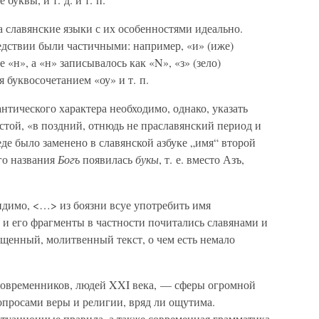
а славянские языки с их особенностями идеально.
дствии были частичными: например, «и» (иже)
 «н», а «н» записывалось как «N», «з» (зело)
я буквосочетанием «оу» и т. п.
нтического характера необходимо, однако, указать
стой, «в поздний, отнюдь не праславянский период и
еде было заменено в славянской азбуке „имя“ второй
го названия
Богъ
появилась
букы
, т. е. вместо Азъ,
идимо, <…> из боязни всуе употребить имя
 и его фрагменты в частности почитались славянами и
щенный, молитвенный текст, о чем есть немало
современников, людей XXI века, — сферы огромной
вопросами веры и религии, вряд ли ощутима.
туационные правила, а также современная грамматика