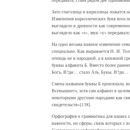
Зато глаголица и кириллица ложатся н
Изменения кириллических букв впосле
выглядело в древности как современное
выглядело как «s», звук «у» передавалс
На одно весьма важное изменение сема
специально. Как выражается Н. И. Тол
отнюдь не в народной, а в книжной ср
буквы алфавита Б. Вместо более ранне
Богъ, В?ди… стало Азъ, Букы, В?ди…
Смена названия буквы Б произошла, в
Всевышнего, хотя сам алфавит в целом
некоторыми другими народами как свя
свидетельств»[138].
Орфография и грамматика для наших 
важности, но сферы, связь которых с 
Современные орфографические и пунк