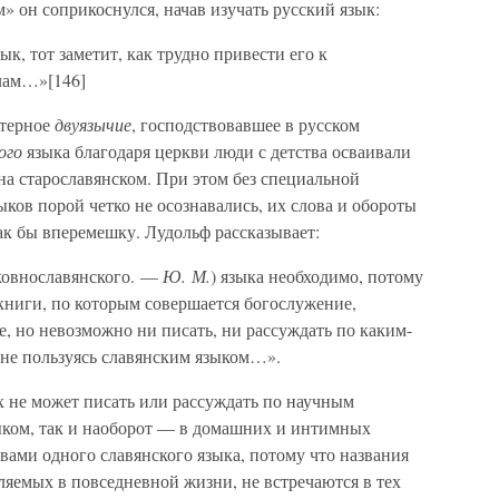
 он соприкоснулся, начав изучать русский язык:
ык, тот заметит, как трудно привести его к
лам…»[146]
ктерное
двуязычие
, господствовавшее в русском
ого
языка благодаря церкви люди с детства осваивали
на старославянском. При этом без специальной
ыков порой четко не осознавались, их слова и обороты
к бы вперемешку. Лудольф рассказывает:
рковнославянского. —
Ю. М.
) языка необходимо, потому
 книги, по которым совершается богослужение,
е, но невозможно ни писать, ни рассуждать по каким-
 не пользуясь славянским языком…».
их не может писать или рассуждать по научным
зыком, так и наоборот — в домашних и интимных
твами одного славянского языка, потому что названия
яемых в повседневной жизни, не встречаются в тех