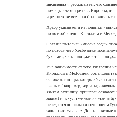
письменах
», рассказывает, что славя
помощью черт и резов». Впрочем, поня
и резы» тоже все-таки были «письмена
Храбр указывает и на попытки «записы
но до изобретения Кириллом и Мефоди
Славяне пытались «многие годы» писа
по поводу чего Храбр даже иронизиру
буквами „Богъ“ или „животъ“, или „s?
Вне зависимости от того, глаголица и
Кириллом и Мефодием, оба алфавита р
основе латиницы, которые были навяз
южным (например, хорваты) славянам. 
языкам латиницу, пришлось создавать
знаков)
и искусственные сочетания бу
передается по-польски сочетанием бу
записывается как cz. Долгие гласные 
передавать, ставя рядом две одинаковые 