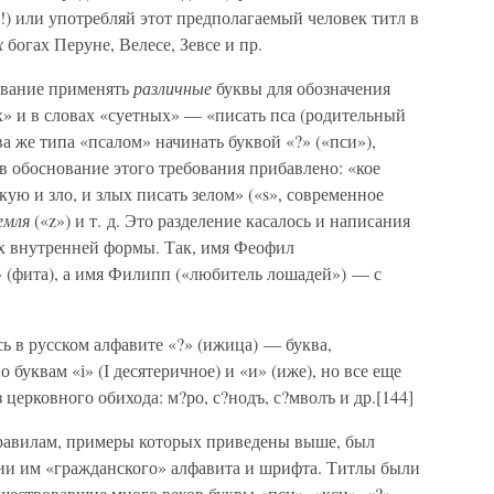
!) или употребляй этот предполагаемый человек титл в
х
богах Перуне, Велесе, Зевсе и пр.
ование применять
различные
буквы для обозначения
ых» и в словах «суетных» — «писать пса (родительный
ова же типа «псалом» начинать буквой «?» («пси»),
(в обоснование этого требования прибавлено: «кое
кую и зло, и злых писать зелом» («s», современное
емля
(«z») и т. д. Это разделение касалось и написания
их внутренней формы. Так, имя Феофил
» (фита), а имя Филипп («любитель лошадей») — с
ь в русском алфавите «?» (ижица) — буква,
 буквам «і» (І десятеричное) и «и» (иже), но все еще
 церковного обихода: м?ро, с?нодъ, с?мволъ и др.[144]
равилам, примеры которых приведены выше, был
нии им «гражданского» алфавита и шрифта. Титлы были
ествовавшие много веков буквы «пси», «кси», «?»