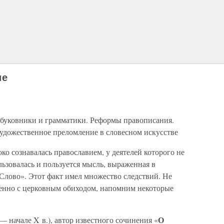
ие
збуковники и грамматики. Реформы правописания.
художественное преломление в словесном искусстве
око сознавалась православием, у деятелей которого не
ьзовалась и пользуется мысль, выраженная в
Слово». Этот факт имел множество следствий. Не
твенно с церковным обиходом, напомним некоторые
О
— начале X в.), автор известного сочинения «