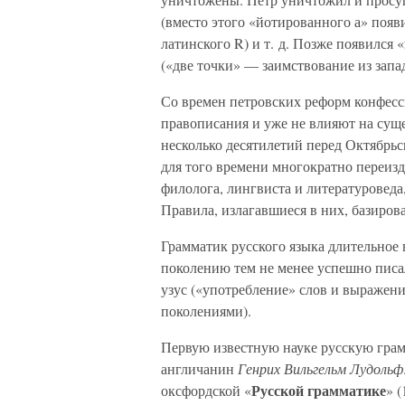
(вместо этого «йотированного а» появ
латинского R) и т. д. Позже появился 
(«две точки» — заимствование из зап
Со времен петровских реформ конфес
правописания и уже не влияют на суще
несколько десятилетий перед Октябрь
для того времени многократно переи
филолога, лингвиста и литературоведа
Правила, излагавшиеся в них, базирова
Грамматик русского языка длительное 
поколению тем не менее успешно писа
узус («употребление» слов и выражени
поколениями).
Первую известную науке русскую грам
англичанин
Генрих Вильгельм Лудольф
Русской грамматике
оксфордской «
» 