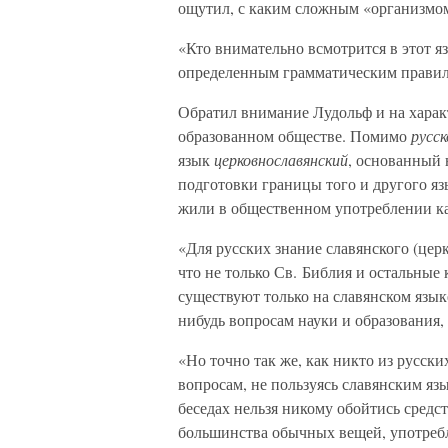
ощутил, с каким сложным «организмом»
«Кто внимательно всмотрится в этот яз
определенным грамматическим прави
Обратил внимание Лудольф и на хара
образованном обществе. Помимо
русск
язык
церковнославянский
, основанный 
подготовки границы того и другого яз
жили в общественном употреблении ка
«Для русских знание славянского (це
что не только Св. Библия и остальные
существуют только на славянском язык
нибудь вопросам науки и образования,
«Но точно так же, как никто из русск
вопросам, не пользуясь славянским я
беседах нельзя никому обойтись средс
большинства обычных вещей, употребл