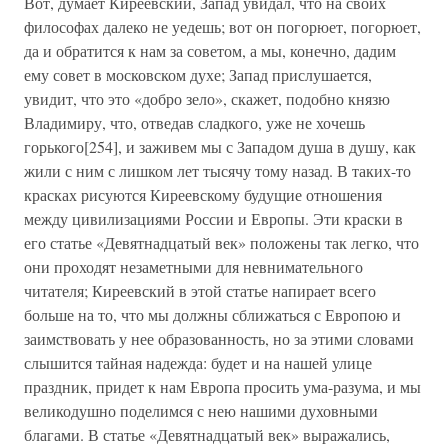
Вот, думает Киреевский, Запад увидал, что на своих
философах далеко не уедешь; вот он погорюет, погорюет,
да и обратится к нам за советом, а мы, конечно, дадим
ему совет в московском духе; Запад прислушается,
увидит, что это «добро зело», скажет, подобно князю
Владимиру, что, отведав сладкого, уже не хочешь
горького[254], и заживем мы с Западом душа в душу, как
жили с ним с лишком лет тысячу тому назад. В таких-то
красках рисуются Киреевскому будущие отношения
между цивилизациями России и Европы. Эти краски в
его статье «Девятнадцатый век» положены так легко, что
они проходят незаметными для невнимательного
читателя; Киреевский в этой статье напирает всего
больше на то, что мы должны сближаться с Европою и
заимствовать у нее образованность, но за этими словами
слышится тайная надежда: будет и на нашей улице
праздник, придет к нам Европа просить ума-разума, и мы
великодушно поделимся с нею нашими духовными
благами. В статье «Девятнадцатый век» выражались,