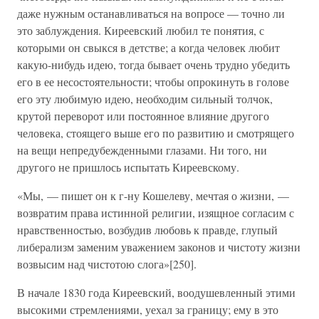
даже нужным останавливаться на вопросе — точно ли
это заблуждения. Киреевский любил те понятия, с
которыми он свыкся в детстве; а когда человек любит
какую-нибудь идею, тогда бывает очень трудно убедить
его в ее несостоятельности; чтобы опрокинуть в голове
его эту любимую идею, необходим сильный толчок,
крутой переворот или постоянное влияние другого
человека, стоящего выше его по развитию и смотрящего
на вещи непредубежденными глазами. Ни того, ни
другого не пришлось испытать Киреевскому.
«Мы, — пишет он к г-ну Кошелеву, мечтая о жизни, —
возвратим права истинной религии, изящное согласим с
нравственностью, возбудив любовь к правде, глупый
либерализм заменим уважением законов и чистоту жизни
возвысим над чистотою слога»[250].
В начале 1830 года Киреевский, воодушевленный этими
высокими стремлениями, уехал за границу; ему в это