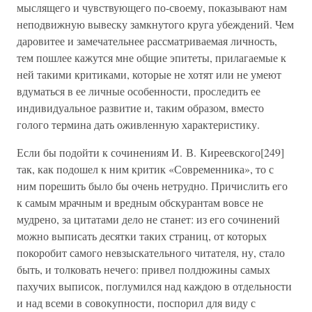
мыслящего и чувствующего по-своему, показывают нам
неподвижную вывеску замкнутого круга убеждений. Чем
даровитее и замечательнее рассматриваемая личность,
тем пошлее кажутся мне общие эпитеты, прилагаемые к
ней такими критиками, которые не хотят или не умеют
вдуматься в ее личные особенности, проследить ее
индивидуальное развитие и, таким образом, вместо
голого термина дать оживленную характеристику.
Если бы подойти к сочинениям И. В. Киреевского[249]
так, как подошел к ним критик «Современника», то с
ним порешить было бы очень нетрудно. Причислить его
к самым мрачным и вредным обскурантам вовсе не
мудрено, за цитатами дело не станет: из его сочинений
можно выписать десятки таких страниц, от которых
покоробит самого невзыскательного читателя, ну, стало
быть, и толковать нечего: привел полдюжины самых
пахучих выписок, поглумился над каждою в отдельности
и над всеми в совокупности, поспорил для виду с