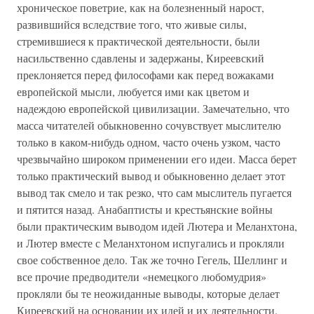
хроническое поветрие, как на болезненный нарост,
развившийся вследствие того, что живые силы,
стремившиеся к практической деятельности, были
насильственно сдавлены и задержаны, Киреевский
преклоняется перед философами как перед вожаками
европейской мысли, любуется ими как цветом и
надеждою европейской цивилизации. Замечательно, что
масса читателей обыкновенно сочувствует мыслителю
только в каком-нибудь одном, часто очень узком, часто
чрезвычайно широком применении его идеи. Масса берет
только практический вывод и обыкновенно делает этот
вывод так смело и так резко, что сам мыслитель пугается
и пятится назад. Анабаптисты и крестьянские войны
были практическим выводом идей Лютера и Меланхтона,
и Лютер вместе с Меланхтоном испугались и прокляли
свое собственное дело. Так же точно Гегель, Шеллинг и
все прочие предводители «немецкого любомудрия»
прокляли бы те неожиданные выводы, которые делает
Киреевский на основании их идей и их деятельности.