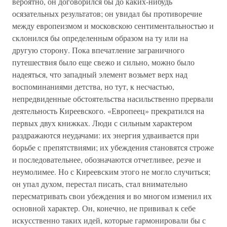
вероятно, он договорился бы до каких-нибудь
осязательных результатов; он увидал бы противоречие
между европеизмом и московскою сентиментальностью и
склонился бы определенным образом на ту или на
другую сторону. Пока впечатление заграничного
путешествия было еще свежо и сильно, можно было
надеяться, что западный элемент возьмет верх над
воспоминаниями детства, но тут, к несчастью,
непредвиденные обстоятельства насильственно прервали
деятельность Киреевского. «Европеец» прекратился на
первых двух книжках. Люди с сильным характером
раздражаются неудачами: их энергия удваивается при
борьбе с препятствиями; их убеждения становятся строже
и последовательнее, обозначаются отчетливее, резче и
неумолимее. Но с Киреевским этого не могло случиться;
он упал духом, перестал писать, стал внимательно
пересматривать свои убеждения и во многом изменил их
основной характер. Он, конечно, не прививал к себе
искусственно таких идей, которые гармонировали бы с