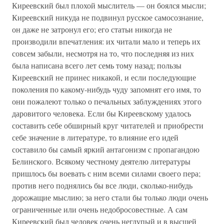
Киреевский был плохой мыслитель — он боялся мысли;
Киреевский никуда не подвинул русское самосознание,
он даже не затронул его; его статьи никогда не
производили впечатления: их читали мало и теперь их
совсем забыли, несмотря на то, что последняя из них
была написана всего лет семь тому назад; пользы
Киреевский не принес никакой, и если последующие
поколения по какому-нибудь чуду запомнят его имя, то
они пожалеют только о печальных заблуждениях этого
даровитого человека. Если бы Киреевскому удалось
составить себе обширный круг читателей и приобрести
себе значение в литературе, то влияние его идей
составило бы самый яркий антагонизм с пропагандою
Белинского. Всякому честному деятелю литературы
пришлось бы воевать с ним всеми силами своего пера;
против него поднялись бы все люди, сколько-нибудь
дорожащие мыслию; за него стали бы только люди очень
ограниченные или очень недобросовестные. А сам
Киреевский был человек очень неглупый и в высшей