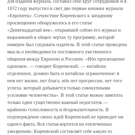
для издания журнала, составил себе круг сотрудников и в
1832 году выпустил в свет две первые книжки журнала
«Европеец». Сочувствие Киреевского к западному
просвещению обнаружилось в его статье
«Девятнадцатый век», открывшей собою его журнал и
выразившей в общих чертах ту программу, которой
намерен был следовать издатель. В этой статье проведена
мысль о необходимости постоянного умственного
общения между Европою и Россиею. «Ибо просвещение
одинокое, — говорит Киреевский, — китайски
отделенное, должно быть и китайски ограниченное: в
нем нет жизни, нет блага, ибо нет прогрессии, нет того
успеха, который добывается только совокупными
усилиями человечества». В этой статье можно заметить
только один существенно важный недостаток —
крайнюю голословность и бездоказательность. В
подтверждение своих идей Киреевский не приводит ни
одного факта. Вся статья вертится на отвлеченных
умозрениях; Киреевский составляет себе какую-то