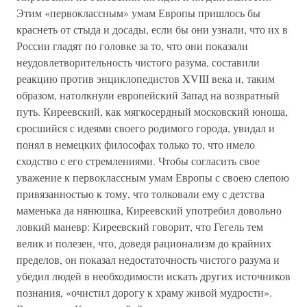
Этим «первоклассным» умам Европы пришлось бы
краснеть от стыда и досады, если бы они узнали, что их в
России гладят по головке за то, что они показали
неудовлетворительность чистого разума, составили
реакцию против энциклопедистов XVIII века и, таким
образом, натолкнули европейский Запад на возвратный
путь. Киреевский, как мягкосердный московский юноша,
сросшийся с идеями своего родимого города, увидал и
понял в немецких философах только то, что имело
сходство с его стремлениями. Чтобы согласить свое
уважение к первоклассным умам Европы с своею слепою
привязанностью к тому, что толковали ему с детства
маменька да нянюшка, Киреевский употребил довольно
ловкий маневр: Киреевский говорит, что Гегель тем
велик и полезен, что, доведя рационализм до крайних
пределов, он показал недостаточность чистого разума и
убедил людей в необходимости искать других источников
познания, «очистил дорогу к храму живой мудрости».