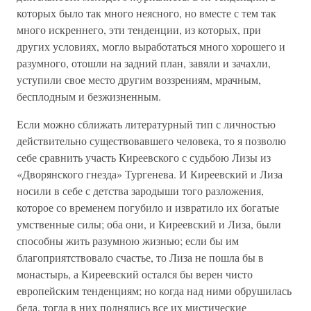
которых было так много неясного, но вместе с тем так
много искреннего, эти тенденции, из которых, при
других условиях, могло выработаться много хорошего и
разумного, отошли на задний план, завяли и зачахли,
уступили свое место другим воззрениям, мрачным,
бесплодным и безжизненным.
Если можно сближать литературный тип с личностью
действительно существовавшего человека, то я позволю
себе сравнить участь Киреевского с судьбою Лизы из
«Дворянского гнезда» Тургенева. И Киреевский и Лиза
носили в себе с детства зародыши того разложения,
которое со временем погубило и извратило их богатые
умственные силы; оба они, и Киреевский и Лиза, были
способны жить разумною жизнью; если бы им
благоприятствовало счастье, то Лиза не пошла бы в
монастырь, а Киреевский остался бы верен чисто
европейским тенденциям; но когда над ними обрушилась
беда, тогда в них поднялись все их мистические