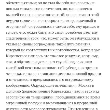
обстоятельствами; он не стал бы себя насиловать, не
поплыл сознательно по течению, но, как человек в
высшей степени впечатлительный, он испытал от этой
неудачи самое сильное потрясение; встревоженный и
огорченный, он усомнился в самом себе; ему пришло в
голову, что, может быть, это само
провидение
дает ему
спасительный урок, что, может быть, он заблуждался и
указывал своим согражданам такой путь развития,
который не соответствует их потребностям. Когда в уме
Киреевского началось это тяжелое раздумье, когда ему,
таким образом, представился случай под влиянием
житейской невзгоды выковать себе убеждения зрелого
человека, тогда воспоминания детства в полной яркости
и отчетливости представились его встревоженному
воображению. Окружающие впечатления, Москва и
Долбино (родовое имение Киреевских), взяли верх над
европейскими тенденциями, пробудившимися во время
заграничной поездки и выразившимися в прерванной
деятельности молодого журналиста. Эти тенденции, в