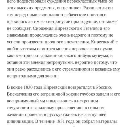
него подействовали суждения первоклассных умов об
этих высоких предметах, он не пишет. Развивал ли он
сам перед ними свои наивно-ребяческие понятия и
нравилось ли им его нетронутое простодушие, он также
не сообщает. Сношения Киреевского с Гегелем и его
знакомыми продолжались очень недолго и поэтому не
успели произвести прочного впечатления. Киреевский с
любопытством осмотрел мнения первоклассных умов,
как осматривают диковинки какого-нибудь музеума, и
оставил эти мнения нетронутыми, вероятно потому, что
они резко расходились с его стремлениями и казались ему
непригодными для жизни.
В конце 1830 года Киреевский возвратился в Россию.
Впечатления его заграничной жизни глубоко запали и его
восприимчивый ум и выразились в искреннем
сочувствии к западному просвещению, в сильном
желании провести в русскую жизнь начала лучшей
цивилизации. В течение 1831 года он собрал материалы