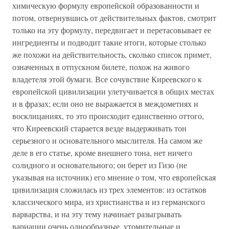
химическую формулу европейской образованности и
потом, отвернувшись от действительных фактов, смотрит
только на эту формулу, передвигает и перетасовывает ее
ингредиенты и подводит такие итоги, которые столько
же похожи на действительность, сколько список примет,
означенных в отпускном билете, похож на живого
владетеля этой бумаги. Все сочувствие Киреевского к
европейской цивилизации улетучивается в общих местах
и в фразах; если оно не выражается в междометиях и
восклицаниях, то это происходит единственно оттого,
что Киреевский старается везде выдерживать тон
серьезного и основательного мыслителя. На самом же
деле в его статье, кроме внешнего тона, нет ничего
солидного и основательного; он берет из Гизо (не
указывая на источник) его мнение о том, что европейская
цивилизация сложилась из трех элементов: из остатков
классического мира, из христианства и из германского
варварства, и на эту тему начинает разыгрывать
вариации очень однообразные, утомительные и