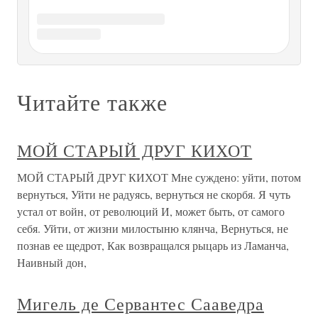
лучших впечатлений моего детства - два фолианта в
кожаных тисненых переплетах - французский перевод
Дон-Кихота, иллюстрированный гравюрами Дорэ.Помню
мир этих гравюр.
«ДОН-КИХОТ» В НАРОДНОМ
ДОМЕ
«ДОН-КИХОТ» В НАРОДНОМ ДОМЕ Ф. И. Шаляпин
очень хорошо сделал не только в художественном смысле,
но и в педагогическом, воспитательном смысле, взяв на
себя роль Дон-Кихота в опере Масснэ и побудив
дирекцию театра двинуть на сцену эту оперу. Музыка ее
не сложна, всем
ТОТ САМЫЙ ДОН КИХОТ
ТОТ САМЫЙ ДОН КИХОТ Даже если сделать скидку на