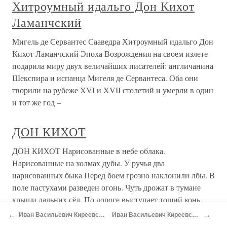
сумерки перевода, в которых блекнет испанский язык,
все равно шутки и прибаутки Санчо не особенно веселят
— что по отдельности, что в утомительных
нагромождениях. Сегодня самая избитая реприза и та
смешнее. Да и балаганные
ТОТ САМЫЙ ДОН КИХОТ
ТОТ САМЫЙ ДОН КИХОТ Даже если сделать скидку на
сумерки перевода, в которых блекнет испанский язык,
все равно шутки и прибаутки Санчо не особенно веселят
— что по отдельности, что в утомительных
нагромождениях. Сегодня самая избитая реприза и та
смешнее. Да и балаганные
О проекте
Разделы
←
→
Иван Васильевич Киреевский
Иван Васильевич Киреевский