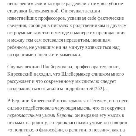
непогрешимыми и которые разделяли с ним все убогие
старушки Белокаменной. Он слушал лекции
известнейших профессоров, усваивал себе фактические
сведения, сообщал в письмах к родственникам и друзьям
остроумные заметки о методе и манере их преподавания
и между тем сам оставался неразвитым, наивным
ребенком, не умевшим ни на минуту возвыситься над
воззрениями папеньки и маменьки.
Слушая лекции Шлейермахера, профессора теологии,
Киреевский находил, что Шлейермахер слишком много
рассуждает и что современному мыслителю следует
воздерживаться от анализа подробностей[252]…
В Берлине Киреевский познакомился с Гегелем, и на него
сильно подействовала чарующая мысль, что он окружен
первоклассными умами Европы
; он выразил эту мысль в
письмах на родину; с первоклассными умами он говорил
«о политике, о философии, о религии, о поэзии»; как на