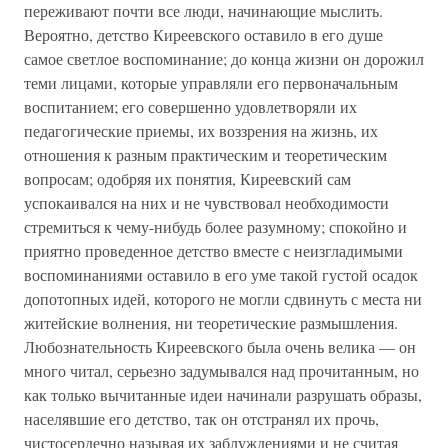
переживают почти все люди, начинающие мыслить.
Вероятно, детство Киреевского оставило в его душе
самое светлое воспоминание; до конца жизни он дорожил
теми лицами, которые управляли его первоначальным
воспитанием; его совершенно удовлетворяли их
педагогические приемы, их воззрения на жизнь, их
отношения к разным практическим и теоретическим
вопросам; одобряя их понятия, Киреевский сам
успокаивался на них и не чувствовал необходимости
стремиться к чему-нибудь более разумному; спокойно и
приятно проведенное детство вместе с неизгладимыми
воспоминаниями оставило в его уме такой густой осадок
допотопных идей, которого не могли сдвинуть с места ни
житейские волнения, ни теоретические размышления.
Любознательность Киреевского была очень велика — он
много читал, серьезно задумывался над прочитанным, но
как только вычитанные идеи начинали разрушать образы,
населявшие его детство, так он отстранял их прочь,
чистосердечно называя их заблуждениями и не считая