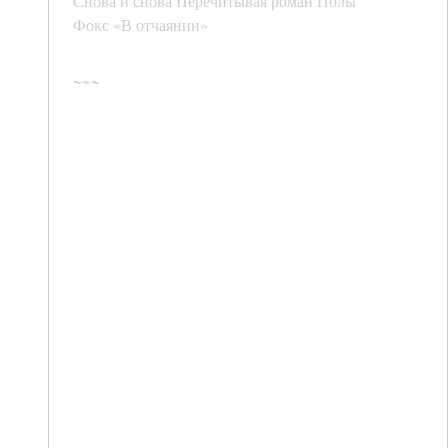
Снова и снова Перечитывая роман Полы
Фокс «В отчаянии»
~~~