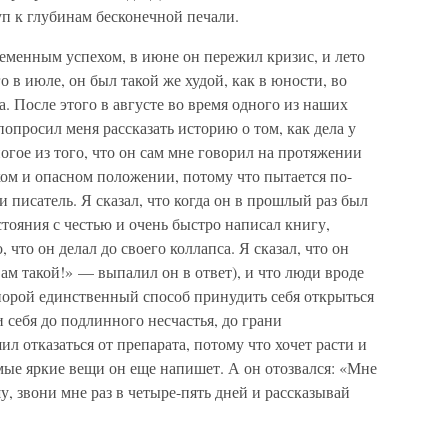
уп к глубинам бесконечной печали.
ременным успехом, в июне он пережил кризис, и лето
о в июле, он был такой же худой, как в юности, во
. После этого в августе во время одного из наших
опросил меня рассказать историю о том, как дела у
огое из того, что он сам мне говорил на протяжении
тком и опасном положении, потому что пытается по-
 писатель. Я сказал, что когда он в прошлый раз был
стояния с честью и очень быстро написал книгу,
 что он делал до своего коллапса. Я сказал, что он
м такой!» — выпалил он в ответ), и что люди вроде
о порой единственный способ принудить себя открыться
и себя до подлинного несчастья, до грани
ил отказаться от препарата, потому что хочет расти и
амые яркие вещи он еще напишет. А он отозвался: «Мне
у, звони мне раз в четыре-пять дней и рассказывай