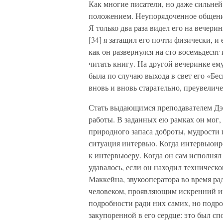
Как многие писатели, но даже сильней
положением. Неупорядоченное общение
Я только два раза видел его на вечери
[34] я затащил его почти физически, и
как он развернулся на сто восемьдесят
читать книгу. На другой вечеринке ем
была по случаю выхода в свет его «Бе
вновь и вновь старательно, преувелич
Стать выдающимся преподавателем Дэй
работы. В заданных ею рамках он мог, 
природного запаса доброты, мудрости 
ситуация интервью. Когда интервьюир
к интервьюеру. Когда он сам исполнял
удавалось, если он находил техничес
Маккейна, звукооператора во время ра
человеком, проявляющим искренний ин
подробности ради них самих, но подро
закупоренной в его сердце: это был с