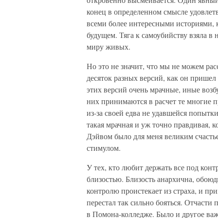
конец в определенном смысле удовлетв
всеми более интересными историями, 
будущем. Тяга к самоубийству взяла в 
миру живых.
Но это не значит, что мы не можем ра
десяток разных версий, как он пришел 
этих версий очень мрачные, иные возб
них принимаются в расчет те многие 
из-за своей едва не удавшейся попытки
такая мрачная и уж точно правдивая, к
Дэйвом было для меня великим счасть
стимулом.
У тех, кто любит держать все под конт
близостью. Близость анархична, обоюд
контролю проистекает из страха, и при
перестал так сильно бояться. Отчасти
в Помона-колледже. Было и другое важ