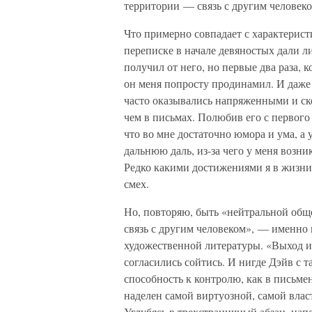
территории — связь с другим человеко
Что примерно совпадает с характерист
переписке в начале девяностых дали л
получил от него, но первые два раза, 
он меня попросту продинамил. И даже 
часто оказывались напряженными и с
чем в письмах. Полюбив его с первого в
что во мне достаточно юмора и ума, а 
дальнюю даль, из-за чего у меня возни
Редко какими достижениями я в жизни
смех.
Но, повторяю, быть «нейтральной общ
связь с другим человеком», — именно 
художественной литературы. «Выход и
согласились сойтись. И нигде Дэйв с 
способность к контролю, как в письме
наделен самой виртуозной, самой вла
Углубясь в трехстраничный абзац, н