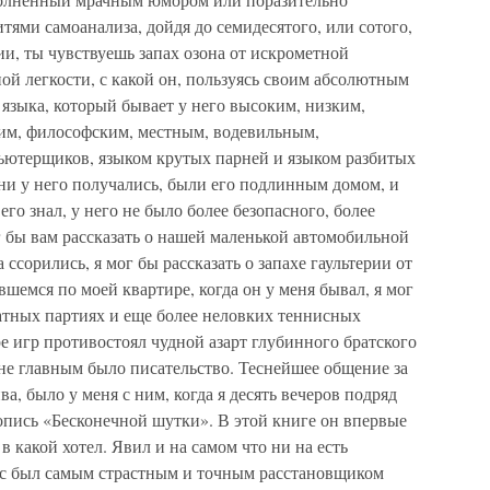
тями самоанализа, дойдя до семидесятого, или сотого,
ии, ты чувствуешь запах озона от искрометной
ной легкости, с какой он, пользуясь своим абсолютным
 языка, который бывает у него высоким, низким,
им, философским, местным, водевильным,
ьютерщиков, языком крутых парней и языком разбитых
они у него получались, были его подлинным домом, и
 его знал, у него не было более безопасного, более
 бы вам рассказать о нашей маленькой автомобильной
 ссорились, я мог бы рассказать о запахе гаультерии от
вшемся по моей квартире, когда он у меня бывал, я мог
атных партиях и еще более неловких теннисных
е игр противостоял чудной азарт глубинного братского
не главным было писательство. Теснейшее общение за
ва, было у меня с ним, когда я десять вечеров подряд
копись «Бесконечной шутки». В этой книге он впервые
в какой хотел. Явил и на самом что ни на есть
ес был самым страстным и точным расстановщиком