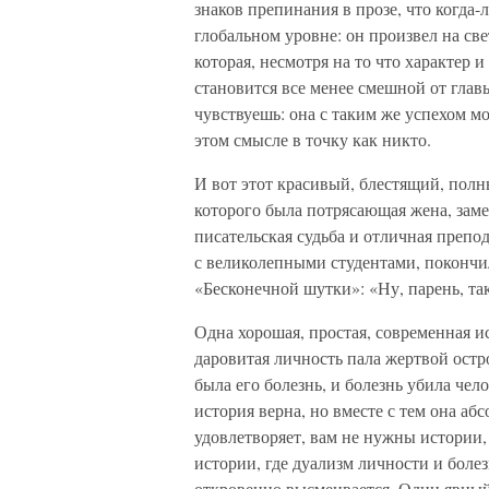
знаков препинания в прозе, что когда-
глобальном уровне: он произвел на св
которая, несмотря на то что характер 
становится все менее смешной от главы
чувствуешь: она с таким же успехом м
этом смысле в точку как никто.
И вот этот красивый, блестящий, пол
которого была потрясающая жена, зам
писательская судьба и отличная препо
с великолепными студентами, покончил 
«Бесконечной шутки»: «Ну, парень, та
Одна хорошая, простая, современная ис
даровитая личность пала жертвой остр
была его болезнь, и болезнь убила чело
история верна, но вместе с тем она аб
удовлетворяет, вам не нужны истории
истории, где дуализм личности и болез
откровенно высмеивается. Один явный 