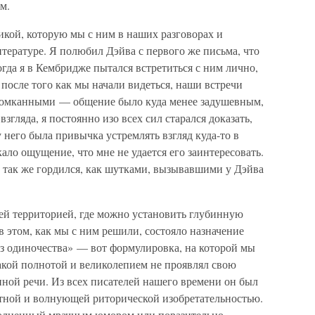
м.
икой, которую мы с ним в наших разговорах и
итературе. Я полюбил Дэйва с первого же письма, что
когда я в Кембридже пытался встретиться с ним лично,
после того как мы начали видеться, наши встречи
комканными — общение было куда менее задушевным,
згляда, я постоянно изо всех сил старался доказать,
у него была привычка устремлять взгляд куда-то в
кало ощущение, что мне не удается его заинтересовать.
 так же гордился, как шутками, вызывавшими у Дэйва
ей территорией, где можно установить глубинную
в этом, как мы с ним решили, состояло назначение
з одиночества» — вот формулировка, на которой мы
такой полнотой и великолепием не проявлял свою
нной речи. Из всех писателей нашего времени он был
стной и волнующей риторической изобретательностью.
аполненный мрачным юмором или поразительно