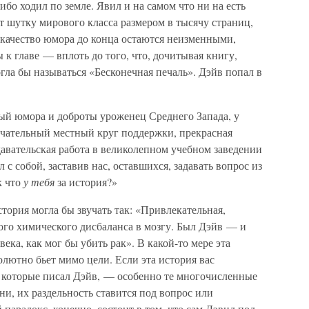
либо ходил по земле. Явил и на самом что ни на есть
ет шутку мирового класса размером в тысячу страниц,
и качество юмора до конца остаются неизменными,
 к главе — вплоть до того, что, дочитывая книгу,
огла бы называться «Бесконечная печаль». Дэйв попал в
ный юмора и доброты уроженец Среднего Запада, у
ечательный местный круг поддержки, прекрасная
давательская работа в великолепном учебном заведении
с собой, заставив нас, оставшихся, задавать вопрос из
к что
у тебя
за история?»
тория могла бы звучать так: «Привлекательная,
ого химического дисбаланса в мозгу. Был Дэйв — и
века, как мог бы убить рак». В какой-то мере эта
солютно бьет мимо цели. Если эта история вас
, которые писал Дэйв, — особенно те многочисленные
ни, их раздельность ставится под вопрос или
парадокс, конечно, состоит в том, что сам Дэвид под