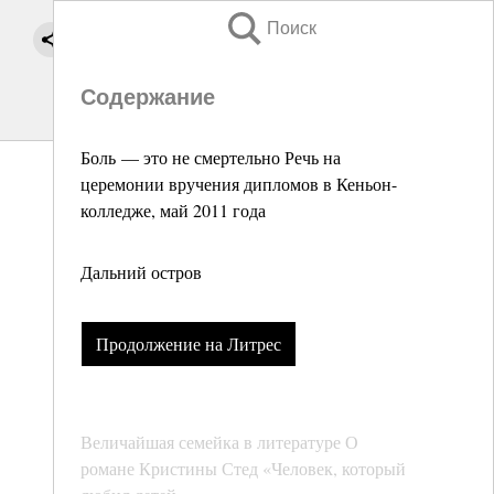
Поиск
Содержание
Боль — это не смертельно Речь на
церемонии вручения дипломов в Кеньон-
колледже, май 2011 года
Дальний остров
Продолжение на Литрес
Величайшая семейка в литературе О
романе Кристины Стед «Человек, который