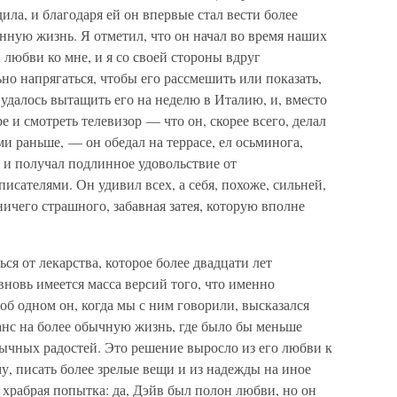
ила, и благодаря ей он впервые стал вести более
нную жизнь. Я отметил, что он начал во время наших
 любви ко мне, и я со своей стороны вдруг
ьно напрягаться, чтобы его рассмешить или показать,
 удалось вытащить его на неделю в Италию, и, вместо
е и смотреть телевизор — что он, скорее всего, делал
и раньше, — он обедал на террасе, ел осьминога,
 и получал подлинное удовольствие от
сателями. Он удивил всех, а себя, похоже, сильней,
ничего страшного, забавная затея, которую вполне
ся от лекарства, которое более двадцати лет
вновь имеется масса версий того, что именно
об одном он, когда мы с ним говорили, высказался
анс на более обычную жизнь, где было бы меньше
ычных радостей. Это решение выросло из его любви к
му, писать более зрелые вещи и из надежды на иное
храбрая попытка: да, Дэйв был полон любви, но он