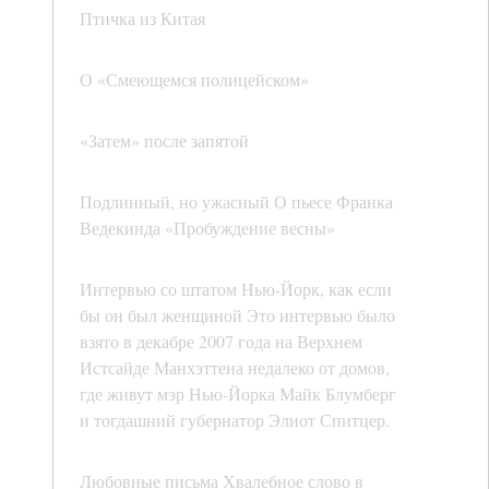
Птичка из Китая
О «Смеющемся полицейском»
«Затем» после запятой
Подлинный, но ужасный О пьесе Франка
Ведекинда «Пробуждение весны»
Интервью со штатом Нью-Йорк, как если
бы он был женщиной Это интервью было
взято в декабре 2007 года на Верхнем
Истсайде Манхэттена недалеко от домов,
где живут мэр Нью-Йорка Майк Блумберг
и тогдашний губернатор Элиот Спитцер.
Любовные письма Хвалебное слово в