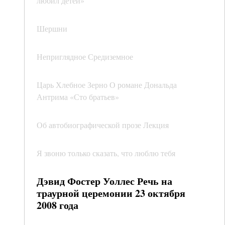
любил детей»
Шершни
Неприглядное Средиземное
Царь Хлебное Зерно О романе Дональда
Антрима «Сто братьев»
Об автобиографической прозе Лекция
Я звоню только сказать, что люблю тебя
Дэвид Фостер Уоллес Речь на
траурной церемонии 23 октября
2008 года