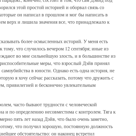
орился этой простой историей и оборвал связь со
которые он написал в прошлом и мог бы написать в
нем верх и лишила значения все, что принадлежало к
ссказывать более осмысленных историй. У меня есть
к тому, что случилось вечером 12 сентября; иные из
уждают во мне сильнейшую злость, и в большинстве из
приспособительные меры, что взрослый Дэйв принял
 самоубийства в юности. Однако есть одна история, не
оторую я хочу сейчас рассказать, потому что дружить с
ем, привилегией и бесконечно увлекательным
ролем, часто бывают трудности с человеческой
на и по определению несовместима с контролем. Тяга к
мерно пять лет назад Дэйв, что было очень заметно,
 потому, что получил хорошую, постоянную должность
нейшее обстоятельство: он наконец встретил