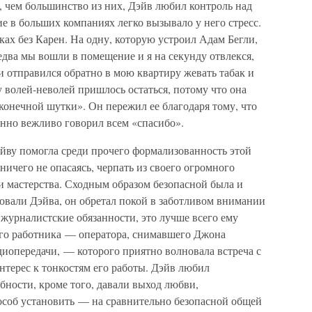
, чем большинство из них, Дэйв любил контроль над
 в больших компаниях легко вызывало у него стресс.
нках без Карен. На одну, которую устроил Адам Бегли,
 едва мы вошли в помещение и я на секунду отвлекся,
 и отправился обратно в мою квартиру жевать табак и
у волей-неволей пришлось остаться, потому что она
сконечной шутки». Он пережил ее благодаря тому, что
енно вежливо говорил всем «спасибо».
ву помогла среди прочего формализованность этой
ничего не опасаясь, черпать из своего огромного
и мастерства. Сходным образом безопасной была и
овали Дэйва, он обретал покой в заботливом внимании
 журналистские обязанности, это лучше всего ему
кого работника — оператора, снимавшего Джона
диопередачи, — которого приятно волновала встреча с
терес к тонкостям его работы. Дэйв любил
бности, кроме того, давали выход любви,
пособ установить — на сравнительно безопасной общей