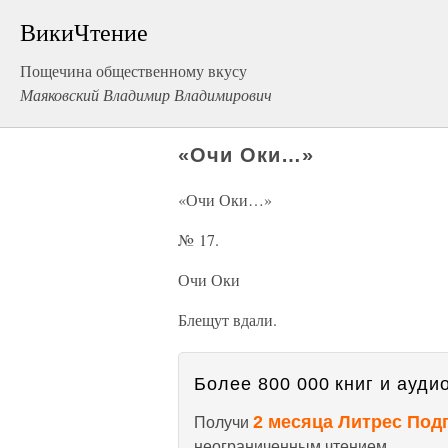
ВикиЧтение
Пощечина общественному вкусу
Маяковский Владимир Владимирович
«Очи Оки…»
«Очи Оки…»
№ 17.
Очи Оки
Блещут вдали.
Более 800 000 книг и аудио
2 месяца Литрес Под
Получи
неограниченным чтением