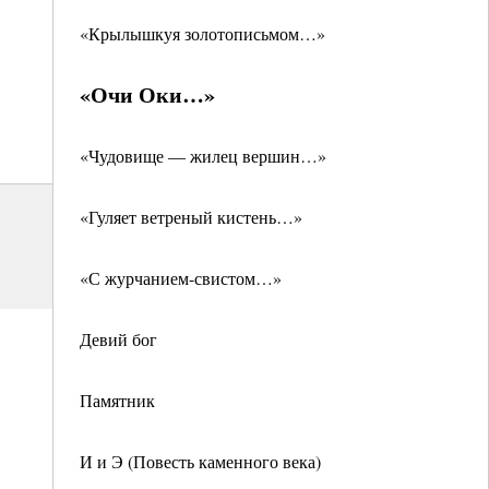
«Крылышкуя золотописьмом…»
«Очи Оки…»
«Чудовище — жилец вершин…»
«Гуляет ветреный кистень…»
«С журчанием-свистом…»
Девий бог
Памятник
И и Э (Повесть каменного века)