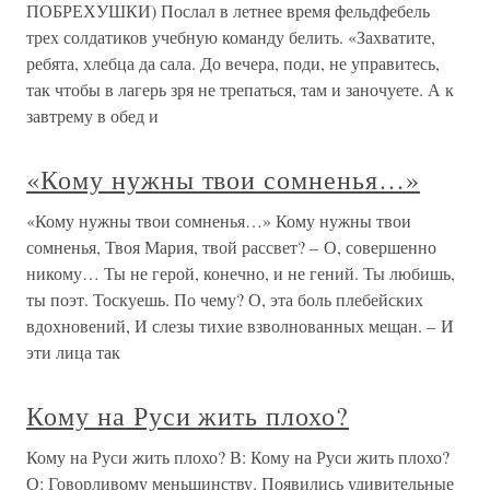
ПОБРЕХУШКИ) Послал в летнее время фельдфебель
трех солдатиков учебную команду белить. «Захватите,
ребята, хлебца да сала. До вечера, поди, не управитесь,
так чтобы в лагерь зря не трепаться, там и заночуете. А к
завтрему в обед и
«Кому нужны твои сомненья…»
«Кому нужны твои сомненья…» Кому нужны твои
сомненья, Твоя Мария, твой рассвет? – О, совершенно
никому… Ты не герой, конечно, и не гений. Ты любишь,
ты поэт. Тоскуешь. По чему? О, эта боль плебейских
вдохновений, И слезы тихие взволнованных мещан. – И
эти лица так
Кому на Руси жить плохо?
Кому на Руси жить плохо? В: Кому на Руси жить плохо?
О: Говорливому меньшинству. Появились удивительные