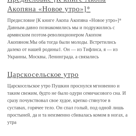
Акопяна «Новое утро»]*
Предисловие [К книге Акопа Акопяна «Новое утро»]*
Давным-давно познакомились мы и подружились с
армянским поэтом-революционером Акопом
Акопяном.Мы оба тогда были молоды. Встретились
далеко от нашей родины1. Он — из Тифлиса, я — из
Украины, Москвы, Ленинграда, а связались
Царскосельское утро
Царскосельское утро Пушкин проснулся мгновенно и
таким свежим, будто не было одури семичасового сна. И
сразу почувствовал свое худое, крепко стянутое в
суставах, горячее тело. Он спал голый, под одной лишь
простыней, да и та неизменно сбивалась комом в ногах, а
утра