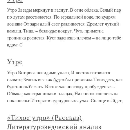
Утро Звезды меркнут и гаснут. В огне облака. Белый пар
по лугам расстилается. По зеркальной воде, по кудрям
лозняка От зари алый свет разливается. Дремлет чуткий
камыш. Тишь – безлюдье вокруг. Чуть приметна
тропинка росистая. Куст заденешь плечом – на лицо тебе
вдруг С
Утро
Утро Вот роса невидимо упала, И восток готовится
пылать; Зелень вся как будто бы привстала Поглядеть, как
будет ночь бежать. В этот час повсюду пробужденье…
Облака, как странники в плащах, На восток сошлись на
поклоненье И горят в пурпуровых лучах. Солнце выйдет,
«Тихое утро» (Рассказ)
Литературоведческий анализ