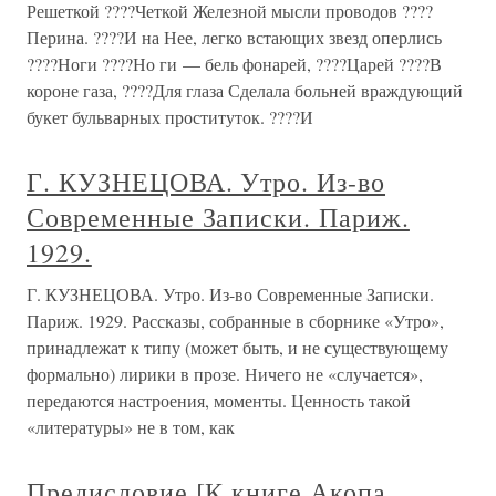
Решеткой ????Четкой Железной мысли проводов ????
Перина. ????И на Нее, легко встающих звезд оперлись
????Ноги ????Но ги — бель фонарей, ????Царей ????В
короне газа, ????Для глаза Сделала больней враждующий
букет бульварных проституток. ????И
Г. КУЗНЕЦОВА. Утро. Из-во
Современные Записки. Париж.
1929.
Г. КУЗНЕЦОВА. Утро. Из-во Современные Записки.
Париж. 1929. Рассказы, собранные в сборнике «Утро»,
принадлежат к типу (может быть, и не существующему
формально) лирики в прозе. Ничего не «случается»,
передаются настроения, моменты. Ценность такой
«литературы» не в том, как
Предисловие [К книге Акопа