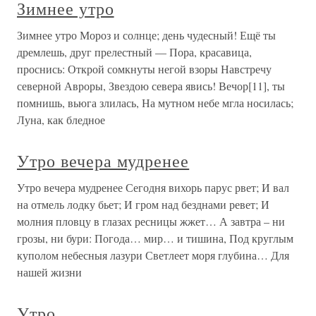
Зимнее утро
Зимнее утро Мороз и солнце; день чудесный! Ещё ты
дремлешь, друг прелестный — Пора, красавица,
проснись: Открой сомкнуты негой взоры Навстречу
северной Авроры, Звездою севера явись! Вечор[11], ты
помнишь, вьюга злилась, На мутном небе мгла носилась;
Луна, как бледное
Утро вечера мудренее
Утро вечера мудренее Сегодня вихорь парус рвет; И вал
на отмель лодку бьет; И гром над безднами ревет; И
молния пловцу в глазах ресницы жжет… А завтра – ни
грозы, ни бури: Погода… мир… и тишина, Под круглым
куполом небесныя лазури Светлеет моря глубина… Для
нашей жизни
Утро