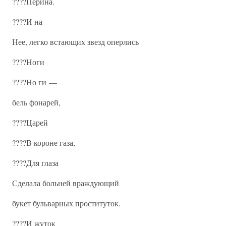
????Перина.
????И на
Нее, легко встающих звезд оперлись
????Ноги
????Но ги —
бель фонарей,
????Царей
????В короне газа,
????Для глаза
Сделала больней враждующий
букет бульварных проституток.
????И жуток