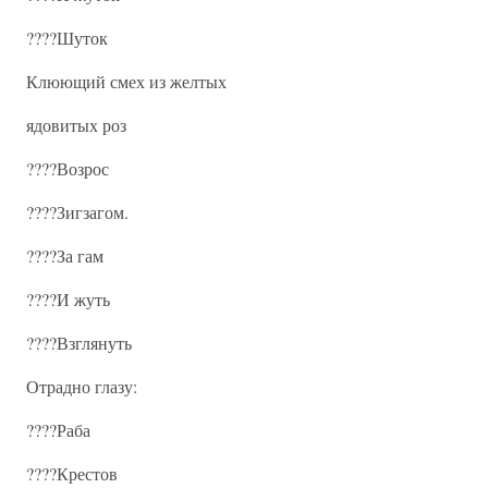
????Шуток
Клюющий смех из желтых
ядовитых роз
????Возрос
????Зигзагом.
????За гам
????И жуть
????Взглянуть
Отрадно глазу:
????Раба
????Крестов