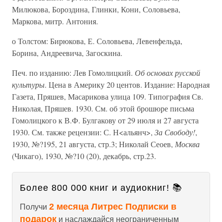
Милюкова, Бороздина, Глинки, Кони, Соловьева,
Маркова, митр. Антония.
о Толстом: Бирюкова, Е. Соловьева, Левенфельда,
Борина, Андреевича, Загоскина.
Печ. по изданию: Лев Гомолицкий.
Об основах русской
культуры
. Цена в Америку 20 центов. Издание: Народная
Газета, Пряшев, Масарикова улица 109. Типография Св.
Николая, Пряшев. 1930. См. об этой брошюре письма
Гомолицкого к В.Ф. Булгакову от 29 июля и 27 августа
1930. См. также рецензии: С. Н<альянч>,
За Свободу!
,
1930, №?195, 21 августа, стр.3; Николай Сеоев,
Москва
(Чикаго), 1930, №?10 (20), декабрь, стр.23.
Более 800 000 книг и аудиокниг! 📚
2 месяца Литрес Подписки в
Получи
подарок
и наслаждайся неограниченным