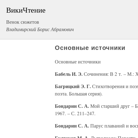
ВикиЧтение
Венок сюжетов
Владимирский Борис Абрамович
Основные источники
Основные источники
Бабель И. Э.
Сочинения: В 2 т. – М.: Х
Багрицкий Э. Г.
Стихотворения и поэмы
поэта. Большая серия).
Бондарин С. А.
Мой старший друг – Ба
1967. – С. 211–247.
Бондарин С. А.
Парус плаваний и восп
Булгаков М. А.
Дьяволиада: Повести,