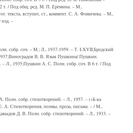
2 т. / Под общ. ред. М. П. Еремина. – М.,
т. текста, вступит, ст., коммент. С. А. Фомичева. – М.,
 изд. –
. собр. соч. – М.; Л., 1937-1959. – Т. I-XVII;Бродский
 1937;Виноградов В. В. Язык Пушкина/ Пушкин.
– Л., 1935;Пушкин А. С. Полн. собр. соч. В 6 т. / Под
 Полн. собр. стихотворений. – Л., 1957. – («Б-ка
. А. Стихотворения, поэмы, проза, письма. – / М.,
авыдов Д. В. Полн. собр. стихотворений. – Л., 1933. –