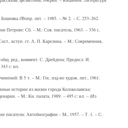
 Бошняка //Вопр. лит. – 1985. – № 2. – С. 253–262.
и Петрове: Сб. – М.: Сов. писатель, 1963. – 336 с.
Сост., вступ. ст. А. П. Карелина. – М.: Современник,
 общ. ред., коммент. С. Дрейдена; Предисл. И.
343 с: ил.
инений: В 5 т. – М.: Гос. изд-во худож. лит., 1961.
ные истории из жизни города Колоколамска:
нарии. – М.: Кн. палата, 1989. – 495 с: ил. – (Из
е писатели: Автобиографии – М., 1957. – Т. 1. – С.