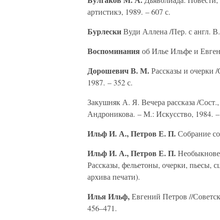
артистикэ, 1989. – 607 с.
Бурлески
Вуди Аллена /Пер. с англ. В.
Воспоминания
об Илье Ильфе и Евгени
Дорошевич В. М.
Рассказы и очерки /
1987. – 352 с.
Закушняк А. Я. Вечера рассказа /Сост.,
Андроникова. – М.: Искусство, 1984. – 
Ильф И. А., Петров Е. П.
Собрание соч
Ильф И. А., Петров Е. П.
Необыкновен
Рассказы, фельетоны, очерки, пьесы, сце
архива печати).
Илья Ильф,
Евгений Петров //Советски
456–471.