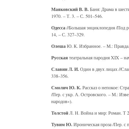
Маяковский В. В.
Баня: Драма в шест
1970. – Т. 3. – С. 501–546.
Одесса
//Большая энциклопедия /Под р
14, – С. 327–329.
Олеша
Ю. К. Избранное. – М.: Правда,
Русская
театральная пародия XIX – нач
Славин Л. И.
Один в двух лицах //Сла
338–356.
Смолич Ю. К.
Рассказ о непокое: Ст
/Пер. с укр. А. Островского. – М.: Изве
народов»).
Толстой
Л. Н. Война и мир: Роман. Т 2. 
Тувим Ю.
Ироническая проза /Пер. с п