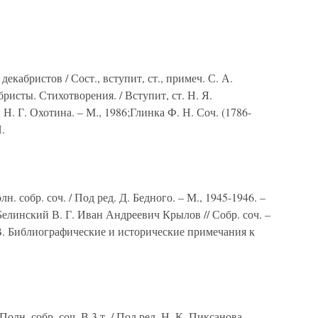
екабристов / Сост., вступит, ст., примеч. С. А.
исты. Стихотворения. / Вступит, ст. Н. Я.
Н. Г. Охотина. – М., 1986;Глинка Ф. Н. Соч. (1786-
И.
 собр. соч. / Под ред. Д. Бедного. – М., 1945-1946. –
;Белинский В. Г. Иван Андреевич Крылов // Собр. соч. –
ч В. Библиографические и исторические примечания к
лн. собр. соч. В 3 т. / Под ред. Н. К. Пиксанова –