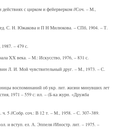
и действиях с цирком и фейерверком //Соч. – М.,
ед. С. Н. Южакова и П H Милюкова. – СПб, 1904. – Т.
 1987. – 479 с.
ала XX века. – М.: Искусство, 1976, – 831 с.
вин Л. И. Мой чувствительный друг. – М., 1973. – С.
раницы воспоминаний об укр. лит. жизни минувших лет
стия, 1971 – 559 с: ил. – (Б-ка журн. «Дружба
ч. 5 //Собр. соч.: В 12 т. – М., 1958. – С. 307–389.
ол. и вступ. ел. А. Эппеля //Иностр. лит. – 1975. –