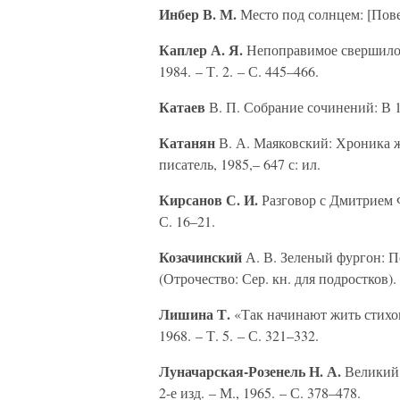
Инбер В. М.
Место под солнцем: [Повест
Каплер А. Я.
Непоправимое свершилос
1984. – Т. 2. – С. 445–466.
Катаев
В. П. Собрание сочинений: В 10
Катанян
В. А. Маяковский: Хроника жи
писатель, 1985,– 647 с: ил.
Кирсанов С. И.
Разговор с Дмитрием Ф
С. 16–21.
Козачинский
А. В. Зеленый фургон: По
(Отрочество: Сер. кн. для подростков).
Лишина Т.
«Так начинают жить стихо
1968. – Т. 5. – С. 321–332.
Луначарская-Розенель Н. А.
Великий 
2-е изд. – М., 1965. – С. 378–478.