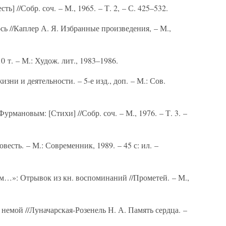
ь] //Собр. соч. – М., 1965. – Т. 2, – С. 425–532.
ь //Каплер А. Я. Избранные произведения, – М.,
 т. – М.: Худож. лит., 1983–1986.
зни и деятельности. – 5-е изд., доп. – М.: Сов.
урмановым: [Стихи] //Собр. соч. – М., 1976. – Т. 3. –
весть. – М.: Современник, 1989. – 45 с: ил. –
м…»: Отрывок из кн. воспоминаний //Прометей. – М.,
немой //Луначарская-Розенель Н. А. Память сердца. –