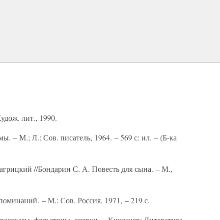
удож. лит., 1990.
. – М.; Л.: Сов. писатель, 1964. – 569 с: ил. – (Б-ка
грицкий //Бондарин С. А. Повесть для сына. – М.,
оминаний. – М.: Сов. Россия, 1971, – 219 с.
 рассказы, фельетоны, очерки. – Кишинев: Литература