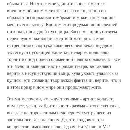
обывателя. Но что самое удивительное - вместе с
внешним обликом меняется и его голос, точно он
обладает несколькими тембрами и может по желанию
менять его высоту. Костюм его продуман до последней
ниточки, последней пуговицы. Здесь мы присутствуем
перед чудом оживления мертвой материи. Петля
истрепанного сюртука «бывшего человека» недаром
застегнута пуговицей жилетки, недаром подкладка
торчит из-под полей соломенной шляпы обывателя - все
эти мелочи выводят нас из рамок театра, заставляют
верить в несуществующий мир, куда уходят, удаляясь за
кулисы, эти создания творческой фантазии, верить, что и
в этом призрачном мире они продолжают жить.
Этими мелочами, «междустрочиями» артист колдует,
внушает, усыпляя бдительность разума - этого скептика,
всегда с настороженным недоверием смотрящего из
зрительного зала на сцену. Да, это колдовство, и
колдовство, имеющее свою задачу. Натурализм М.?