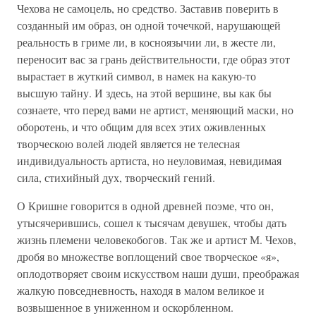
Чехова не самоцель, но средство. Заставив поверить в
созданный им образ, он одной точечкой, нарушающей
реальность в гриме ли, в косноязычии ли, в жесте ли,
переносит вас за грань действительности, где образ этот
вырастает в жуткий символ, в намек на какую-то
высшую тайну. И здесь, на этой вершине, вы как бы
сознаете, что перед вами не артист, меняющий маски, но
оборотень, и что общим для всех этих оживленных
творческою волей людей является не телесная
индивидуальность артиста, но неуловимая, невидимая
сила, стихийный дух, творческий гений.
О Кришне говорится в одной древней поэме, что он,
утысячерившись, сошел к тысячам девушек, чтобы дать
жизнь племени человекобогов. Так же и артист М. Чехов,
дробя во множестве воплощений свое творческое «я»,
оплодотворяет своим искусством наши души, преображая
жалкую повседневность, находя в малом великое и
возвышенное в униженном и оскорбленном.