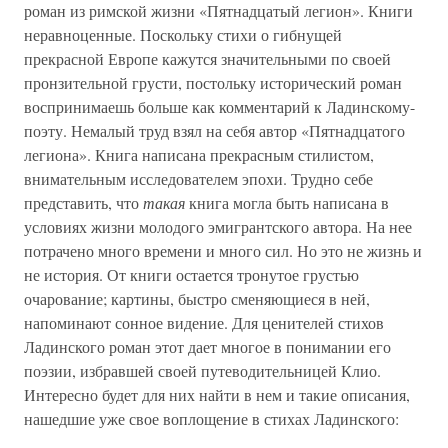
роман из римской жизни «Пятнадцатый легион». Книги
неравноценные. Поскольку стихи о гибнущей
прекрасной Европе кажутся значительными по своей
пронзительной грусти, постольку исторический роман
воспринимаешь больше как комментарий к Ладинскому-
поэту. Немалый труд взял на себя автор «Пятнадцатого
легиона». Книга написана прекрасным стилистом,
внимательным исследователем эпохи. Трудно себе
представить, что
такая
книга могла быть написана в
условиях жизни молодого эмигрантского автора. На нее
потрачено много времени и много сил. Но это не жизнь и
не история. От книги остается тронутое грустью
очарование; картины, быстро сменяющиеся в ней,
напоминают сонное видение. Для ценителей стихов
Ладинского роман этот дает многое в понимании его
поэзии, избравшей своей путеводительницей Клио.
Интересно будет для них найти в нем и такие описания,
нашедшие уже свое воплощение в стихах Ладинского: