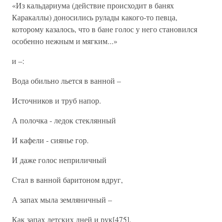
«Из кальдариума (действие происходит в банях
Каракаллы) доносились рулады какого-то певца,
которому казалось, что в бане голос у него становился
особенно нежным и мягким...»
и –:
Вода обильно льется в ванной –
Источников и труб напор.
А полочка - ледок стеклянный
И кафели - сиянье гор.
И даже голос неприличный
Стал в ванной баритоном вдруг,
А запах мыла земляничный –
Как запах детских дней и рук[475].