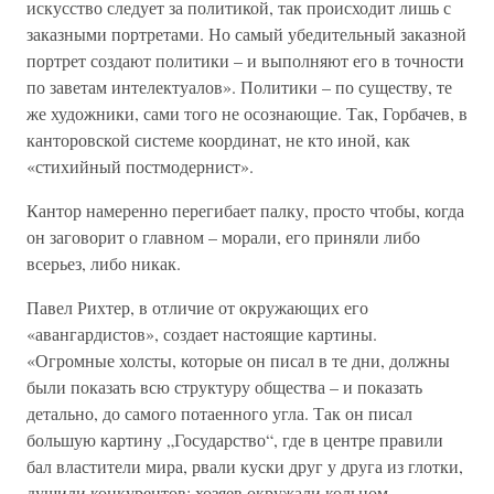
искусство следует за политикой, так происходит лишь с
заказными портретами. Но самый убедительный заказной
портрет создают политики – и выполняют его в точности
по заветам интелектуалов». Политики – по существу, те
же художники, сами того не осознающие. Так, Горбачев, в
канторовской системе координат, не кто иной, как
«стихийный постмодернист».
Кантор намеренно перегибает палку, просто чтобы, когда
он заговорит о главном – морали, его приняли либо
всерьез, либо никак.
Павел Рихтер, в отличие от окружающих его
«авангардистов», создает настоящие картины.
«Огромные холсты, которые он писал в те дни, должны
были показать всю структуру общества – и показать
детально, до самого потаенного угла. Так он писал
большую картину „Государство“, где в центре правили
бал властители мира, рвали куски друг у друга из глотки,
душили конкурентов; хозяев окружали кольцом