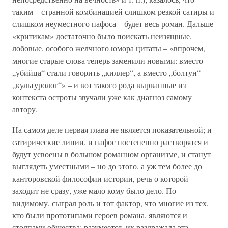
таким – странной комбинацией слишком резкой сатиры и
слишком неуместного пафоса – будет весь роман. Дальше
«критикам» достаточно было поискать неизящные,
лобовые, особого желчного юмора цитаты – «впрочем,
многие старые слова теперь заменили новыми: вместо
„убийца“ стали говорить „киллер“, а вместо „болтун“ –
„культуролог“» – и вот такого рода вырванные из
контекста остроты звучали уже как диагноз самому
автору.
На самом деле первая глава не является показательной; и
сатирические линии, и пафос постепенно растворятся и
будут усвоены в большом романном организме, и станут
выглядеть уместными – но до этого, а уж тем более до
канторовской философии истории, речь о которой
заходит не сразу, уже мало кому было дело. По-
видимому, сыграл роль и тот фактор, что многие из тех,
кто были прототипами героев романа, являются и
столпами общества; разумеется, их раздражала эта