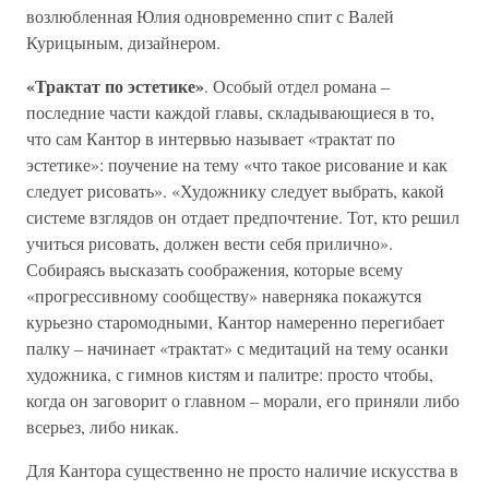
возлюбленная Юлия одновременно спит с Валей
Курицыным, дизайнером.
«Трактат по эстетике»
. Особый отдел романа –
последние части каждой главы, складывающиеся в то,
что сам Кантор в интервью называет «трактат по
эстетике»: поучение на тему «что такое рисование и как
следует рисовать». «Художнику следует выбрать, какой
системе взглядов он отдает предпочтение. Тот, кто решил
учиться рисовать, должен вести себя прилично».
Собираясь высказать соображения, которые всему
«прогрессивному сообществу» наверняка покажутся
курьезно старомодными, Кантор намеренно перегибает
палку – начинает «трактат» с медитаций на тему осанки
художника, с гимнов кистям и палитре: просто чтобы,
когда он заговорит о главном – морали, его приняли либо
всерьез, либо никак.
Для Кантора существенно не просто наличие искусства в