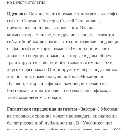
но целого столетия.
Идеологи.
Важное место в романе занимают философ и
софист Соломон Рихтер и Сергей Татарников,
представители старшего поколения. Это два
комментатора меньше, чем другие герои, участвуют в
событийной канве романа, зато они главные «подающие»
на философском корте романа. Именно они в своих
диалогах генерируют мысли, которые в дальнейшем
транслируются Павлом и обкатываются им на себе и
других персонажах. Оппонирует им, через подставных
лиц обычно, номенклатурщик Иван Михайлович
Луговой, который в финале наконец встречается с
Рихтером в открытом бою – сначала философском, а
затем комическом, с ножом.
Гигантская передовица из газеты «Завтра»?
Местами
канторовская хроника может производить впечатление
беллетризованной публицистики. В «Учебнике» нет
кульминационного события в жизни всего народа – 1993-