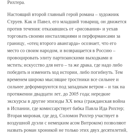
Рихтера.
Настоящий второй главный герой романа – художник
Струев. Как и Павел, его младший товарищ, он движется
против течения: отказавшись от «рисования» и уехав
торговать своими инсталляциями и перформансами за
границу, «отец второго авангарда» осознает, что его
место со своим народом, и возвращается в Россию –
провоцировать элиту партизанскими выходками и
мстить; искусство для него – та же драка, где надо либо
победить и изменить ход истории, либо погибнуть. Тем
временем широко мыслящие тростники все сильнее и
сильнее деформируются под западным ветром – и так на
протяжении двадцати лет, до 2005 года; нередкие
экскурсы в другие эпизоды ХХ века (гражданская война
в Испании, где комиссарствует бабка Павла Ида Рихтер;
Вторая мировая, где дед, Соломон Рихтер участвует в
воздушной дуэли с немецким асом Витроком) позволяют
назвать роман хроникой не только этих двух десятилетий,