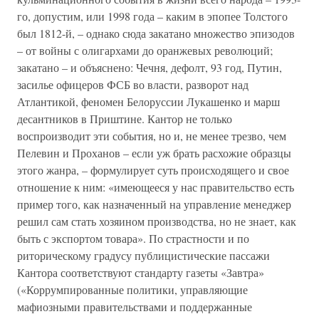
го, допустим, или 1998 года – каким в эпопее Толстого
был 1812-й, – однако сюда закатано множество эпизодов
– от войны с олигархами до оранжевых революций;
закатано – и объяснено: Чечня, дефолт, 93 год, Путин,
засилье офицеров ФСБ во власти, разворот над
Атлантикой, феномен Белоруссии Лукашенко и марш
десантников в Приштине. Кантор не только
воспроизводит эти события, но и, не менее трезво, чем
Пелевин и Проханов – если уж брать расхожие образцы
этого жанра, – формулирует суть происходящего и свое
отношение к ним: «имеющееся у нас правительство есть
пример того, как назначенный на управление менеджер
решил сам стать хозяином производства, но не знает, как
быть с экспортом товара». По страстности и по
риторическому градусу публицистические пассажи
Кантора соответствуют стандарту газеты «Завтра»
(«Коррумпированные политики, управляющие
мафиозными правительствами и поддержанные