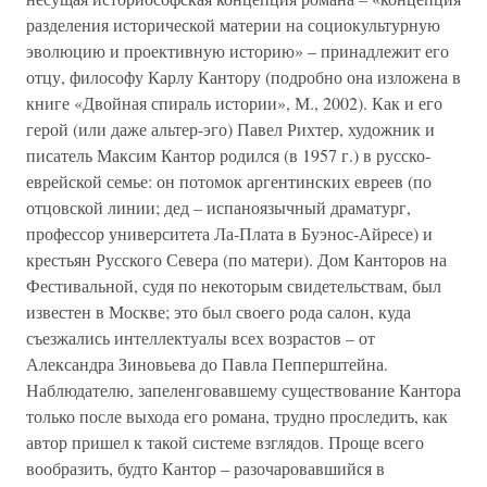
разделения исторической материи на социокультурную
эволюцию и проективную историю» – принадлежит его
отцу, философу Карлу Кантору (подробно она изложена в
книге «Двойная спираль истории», М., 2002). Как и его
герой (или даже альтер-эго) Павел Рихтер, художник и
писатель Максим Кантор родился (в 1957 г.) в русско-
еврейской семье: он потомок аргентинских евреев (по
отцовской линии; дед – испаноязычный драматург,
профессор университета Ла-Плата в Буэнос-Айресе) и
крестьян Русского Севера (по матери). Дом Канторов на
Фестивальной, судя по некоторым свидетельствам, был
известен в Москве; это был своего рода салон, куда
съезжались интеллектуалы всех возрастов – от
Александра Зиновьева до Павла Пепперштейна.
Наблюдателю, запеленговавшему существование Кантора
только после выхода его романа, трудно проследить, как
автор пришел к такой системе взглядов. Проще всего
вообразить, будто Кантор – разочаровавшийся в