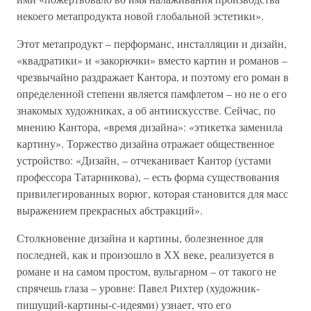
некоего метапродукта новой глобальной эстетики».
Этот метапродукт – перформанс, инсталляции и дизайн,
«квадратики» и «закорючки» вместо картин и романов –
чрезвычайно раздражает Кантора, и поэтому его роман в
определенной степени является памфлетом – но не о его
знакомых художниках, а об антиискусстве. Сейчас, по
мнению Кантора, «время дизайна»: «этикетка заменила
картину». Торжество дизайна отражает общественное
устройство: «Дизайн, – отчеканивает Кантор (устами
профессора Татарникова), – есть форма существования
привилегированных ворюг, которая становится для масс
выражением прекрасных абстракций».
Столкновение дизайна и картины, болезненное для
последней, как и произошло в ХХ веке, реализуется в
романе и на самом простом, вульгарном – от такого не
спрячешь глаза – уровне: Павел Рихтер (художник-
пишущий-картины-с-идеями) узнает, что его