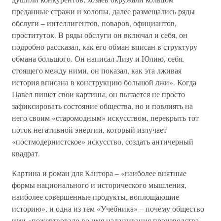
преданные стражи и холопы, далее размещались ряды
обслуги – интеллигентов, поваров, официантов,
проституток. В ряды обслуги он включал и себя, он
подробно рассказал, как его обман вписан в структуру
обмана большого. Он написал Лизу и Юлию, себя,
стоящего между ними, он показал, как эта лживая
история вписана в конструкцию большой лжи». Когда
Павел пишет свои картины, он пытается не просто
зафиксировать состояние общества, но и повлиять на
него своим «старомодным» искусством, перекрыть тот
поток негативной энергии, который излучает
«постмодернистское» искусство, создать античерный
квадрат.
Картина и роман для Кантора – «наиболее внятные
формы национального и исторического мышления,
наиболее совершенные продукты, воплощающие
историю», и одна из тем «Учебника» – почему общество
ими «пожертвовало во имя налаживания производства