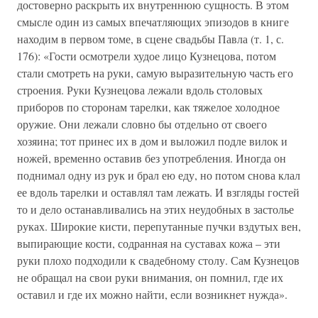
достоверно раскрыть их внутреннюю сущность. В этом
смысле один из самых впечатляющих эпизодов в книге
находим в первом томе, в сцене свадьбы Павла (т. 1, с.
176): «Гости осмотрели худое лицо Кузнецова, потом
стали смотреть на руки, самую выразительную часть его
строения. Руки Кузнецова лежали вдоль столовых
приборов по сторонам тарелки, как тяжелое холодное
оружие. Они лежали словно бы отдельно от своего
хозяина; тот принес их в дом и выложил подле вилок и
ножей, временно оставив без употребления. Иногда он
поднимал одну из рук и брал ею еду, но потом снова клал
ее вдоль тарелки и оставлял там лежать. И взгляды гостей
то и дело останавливались на этих неудобных в застолье
руках. Широкие кисти, перепутанные пучки вздутых вен,
выпирающие кости, содранная на суставах кожа – эти
руки плохо подходили к свадебному столу. Сам Кузнецов
не обращал на свои руки внимания, он помнил, где их
оставил и где их можно найти, если возникнет нужда».