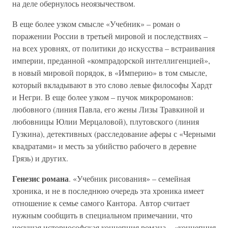
на деле обернулось неоязычеством.
В еще более узком смысле «Учебник» – роман о
поражении России в третьей мировой и последствиях –
на всех уровнях, от политики до искусства – встраивания
империи, преданной «компрадорской интеллигенцией»,
в новый мировой порядок, в «Империю» в том смысле,
который вкладывают в это слово левые философы Хардт
и Негри. В еще более узком – пучок микророманов:
любовного (линия Павла, его жены Лизы Травкиной и
любовницы Юлии Мерцаловой), плутовского (линия
Гузкина), детективных (расследование аферы с «Черными
квадратами» и месть за убийство рабочего в деревне
Грязь) и других.
Генезис романа
. «Учебник рисования» – семейная
хроника, и не в последнюю очередь эта хроника имеет
отношение к семье самого Кантора. Автор считает
нужным сообщить в специальном примечании, что
несущая историософская концепция романа – «концепция