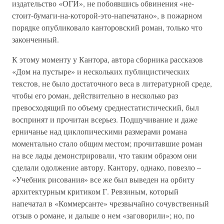
издательство «ОГИ», не побоявшись обвинения «не-
стоит-бумаги-на-которой-это-напечатано», в пожарном
порядке опубликовало канторовский роман, только что
законченный.
К этому моменту у Кантора, автора сборника рассказов
«Дом на пустыре» и нескольких публицистических
текстов, не было достаточного веса в литературной среде,
чтобы его роман, действительно в несколько раз
превосходящий по объему среднестатистический, был
воспринят и прочитан всерьез. Подшучивание и даже
ерничанье над циклопическими размерами романа
моментально стало общим местом; прочитавшие роман
на все лады демонстрировали, что таким образом они
сделали одолжение автору. Кантору, однако, повезло –
«Учебник рисования» все же был выведен на орбиту
архитектурным критиком Г. Ревзиным, который
напечатал в «Коммерсанте» чрезвычайно сочувственный
отзыв о романе, и дальше о нем «заговорили»; но, по