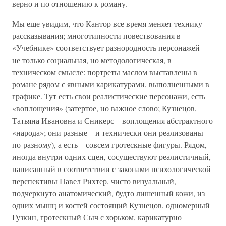
верно и по отношению к роману.
Мы еще увидим, что Кантор все время меняет технику
рассказывания; многотипности повествования в
«Учебнике» соответствует разнородность персонажей –
не только социальная, но методологическая, в
техническом смысле: портреты маслом выставлены в
романе рядом с явными карикатурами, выполненными в
графике. Тут есть свои реалистические персонажи, есть
«воплощения» (затертое, но важное слово; Кузнецов,
Татьяна Ивановна и Сникерс – воплощения абстрактного
«народа»; они разные – и технически они реализованы
по-разному), а есть – совсем гротескные фигуры. Рядом,
иногда внутри одних сцен, сосуществуют реалистичный,
написанный в соответствии с законами психологической
перспективы Павел Рихтер, чисто визуальный,
подчеркнуто анатомический, будто лишенный кожи, из
одних мышц и костей состоящий Кузнецов, одномерный
Гузкин, гротескный Сыч с хорьком, карикатурно