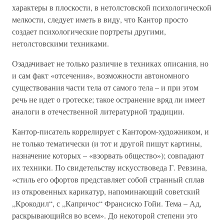
характеры в плоскости, в нетолстовской психологической
мелкости, следует иметь в виду, что Кантор просто
создает психологические портреты другими,
нетолстовскими техниками.
Озадачивает не только различие в техниках описания, но
и сам факт «отсечения», возможности автономного
существования части тела от самого тела – и при этом
речь не идет о гротеске; такое остранение вряд ли имеет
аналоги в отечественной литературной традиции.
Кантор-писатель коррелирует с Кантором-художником, и
не только тематически (и тот и другой пишут картины,
назначение которых – «взорвать общество»); совпадают
их техники. По свидетельству искусствоведа Г. Ревзина,
«стиль его офортов представляет собой странный сплав
из откровенных карикатур, напоминающий советский
„Крокодил“, с „Капричос“ Франсиско Гойи. Тема – Ад,
раскрывающийся во всем». До некоторой степени это