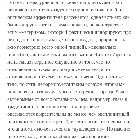
Это не литературный, а рисовальщицкий (кубистский,
возможно, по происхождению) прием, основанный на
оптическом эффекте: тело рассекается, одна часть его как
бы изолируется от тела-«материка» и, по констрасту с
этим «материком» (который фактически игнорируют: про
лицо достаточно сказать, что оно «худое», прорисовать
всю геометрию всего одной линией), максимально
подробно, анатомически выписывается. Читатель/зритель
испытывает странное ощущение от того, что по
отношению к рукам дистанция уменьшена, а по
отношению к прочему телу – увеличена. Одно и то же
тело, по сути, деформируется таким образом, чтобы мы
видели его с разных ракурсов. Эти руки – гораздо более
автономные от всего остального, чем, например, глаза в
традиционных психологических портретах, –
оказываются выразительны не менее, чем эксплицитный
психологический портрет. Действительно, это необычно,
что анатомия может заменять «душеведение». Но именно
поэтому, когда критика обвиняет канторовские