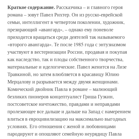
Краткое содержание.
Рассказчика – и главного героя
романа – зовут Павел Рихтер. Он из русско-еврейской
семьи, интеллигент в четвертом поколении, художник,
презирающий «авангард», – однако ему поневоле
приходится вращаться среди деятелей так называемого
«второго авангарда». Те после 1985 года с энтузиазмом
участвуют в вестернизации России, продавая и покупая
как наследство, так и плоды собственного творчества,
материальные и иделогические. Павел женится на Лизе
Травкиной, но затем влюбляется в красавицу Юлию
Мерцалову и разрывается между двумя женщинами.
Комический двойник Павла в романе – малюющий
безликих пионеров концептуалист Гриша Гузкин,
постсоветское ничтожество, правдами и неправдами
пролезающее все дальше и дальше на Запад с намерением
влиться в евроцивилизацию на максимально выгодных
условиях. Его отношения с женой и любовницами
пародируют и опошляют семейную неурядицу Павла