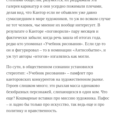
галерея карикатур и они усердно пожимали плечами,
делая вид, что Кантор если не объявлен уже давно
сумасшедшим в мире художников, то уж во всяком случае
не тот человек, чье мнение их вообще интересует. В
результате о Канторе «поговорили» пару месяцев и
фактически забыли; когда речь зашла об итогах года,
редко кто упоминал «Учебник рисования». Если где-то
он и фигурировал – то в номинации «Антисобытие», и
уж тут авторы «итогов» изгалялись как могли.
По сути, в общественном сознании установился
стереотип: «Учебник рисования» – памфлет про
канторовских конкурентов на художественном рынке.
Героев слишком много; это рыхлая масса одинаково
безобразных персонажей, слипающихся в один ком. Что
еще? Кошмарные вставки про миссию художника. Пафос
– и ладно бы только про искусство, так ведь еще и про
политику и нравственность.