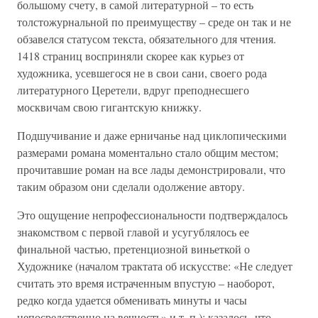
большому счету, в самой литературной – то есть
толстожурнальной по преимуществу – среде он так и не
обзавелся статусом текста, обязательного для чтения.
1418 страниц восприняли скорее как курьез от
художника, усевшегося не в свои сани, своего рода
литературного Церетели, вдруг преподнесшего
москвичам свою гигантскую книжку.
Подшучивание и даже ерничанье над циклопическими
размерами романа моментально стало общим местом;
прочитавшие роман на все лады демонстрировали, что
таким образом они сделали одолжение автору.
Это ощущение непрофессиональности подтверждалось
знакомством с первой главой и усугублялось ее
финальной частью, претенциозной виньеткой о
Художнике (началом трактата об искусстве: «Не следует
считать это время истраченным впустую – наоборот,
редко когда удается обменивать минуты и часы
непосредственно на вечность» и т. п.); казалось, что