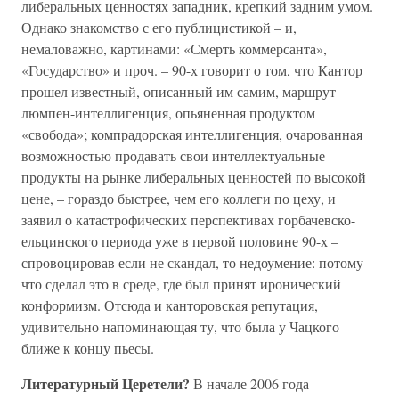
либеральных ценностях западник, крепкий задним умом.
Однако знакомство с его публицистикой – и,
немаловажно, картинами: «Смерть коммерсанта»,
«Государство» и проч. – 90-х говорит о том, что Кантор
прошел известный, описанный им самим, маршрут –
люмпен-интеллигенция, опьяненная продуктом
«свобода»; компрадорская интеллигенция, очарованная
возможностью продавать свои интеллектуальные
продукты на рынке либеральных ценностей по высокой
цене, – гораздо быстрее, чем его коллеги по цеху, и
заявил о катастрофических перспективах горбачевско-
ельцинского периода уже в первой половине 90-х –
спровоцировав если не скандал, то недоумение: потому
что сделал это в среде, где был принят иронический
конформизм. Отсюда и канторовская репутация,
удивительно напоминающая ту, что была у Чацкого
ближе к концу пьесы.
Литературный Церетели?
В начале 2006 года