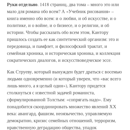
Руки отдельно
. 1418 страниц, два тома – много это или
мало для романа обо всем? А «Учебник рисования» –
книга именно обо всем: и о любви, и об искусстве, и о
политике, и о войне, и о бизнесе, и о религии, и об
истории. Чтобы рассказать обо всем этом, Кантору
пришлось создать ее как синтетический организм: это и
передовица, и памфлет, и философский трактат, и
семейная хроника, и историческая хроника, и коллекция
сократических диалогов, и искусствоведческое эссе.
Как Струеву, который вынужден будет драться с восемью
людьми одновременно (и который уверен, что «вас всего
лишь много, а я целый один»), Кантору придется
столкнуться с известной задачей романиста,
сформулированной Толстым: «сопрягать надо». Ему
понадобится скоординировать множество явлений ХХ
века: авангард, фашизм, неоязычество, управляемую
демократию, кризис семейных отношений, терроризм,
нравственную деградацию общества, упадок