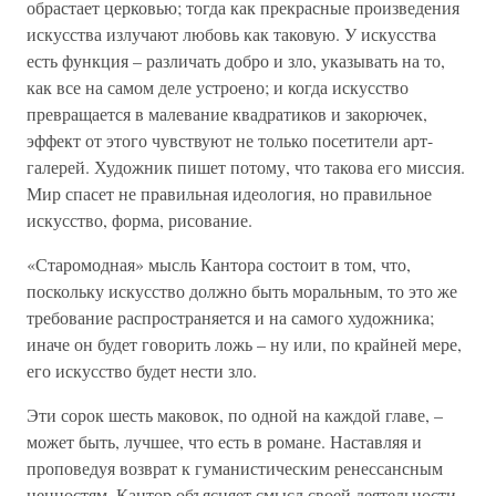
обрастает церковью; тогда как прекрасные произведения
искусства излучают любовь как таковую. У искусства
есть функция – различать добро и зло, указывать на то,
как все на самом деле устроено; и когда искусство
превращается в малевание квадратиков и закорючек,
эффект от этого чувствуют не только посетители арт-
галерей. Художник пишет потому, что такова его миссия.
Мир спасет не правильная идеология, но правильное
искусство, форма, рисование.
«Старомодная» мысль Кантора состоит в том, что,
поскольку искусство должно быть моральным, то это же
требование распространяется и на самого художника;
иначе он будет говорить ложь – ну или, по крайней мере,
его искусство будет нести зло.
Эти сорок шесть маковок, по одной на каждой главе, –
может быть, лучшее, что есть в романе. Наставляя и
проповедуя возврат к гуманистическим ренессансным
ценностям, Кантор объясняет смысл своей деятельности.