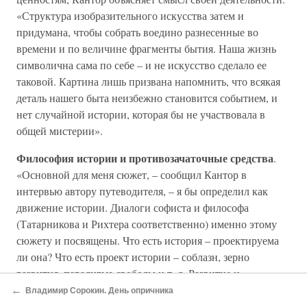
«Структура изобразительного искусства затем и
придумана, чтобы собрать воедино разнесенные во
времени и по величине фрагменты бытия. Наша жизнь
символична сама по себе – и не искусство сделало ее
таковой. Картина лишь призвана напомнить, что всякая
деталь нашего быта неизбежно становится событием, и
нет случайной истории, которая бы не участвовала в
общей мистерии».
Философия истории и противозачаточные средства
.
«Основной для меня сюжет, – сообщил Кантор в
интервью автору путеводителя, – я бы определил как
движение истории. Диалоги софиста и философа
(Татарникова и Рихтера соответственно) именно этому
сюжету и посвящены. Что есть история – проектируема
ли она? Что есть проект истории – соблазн, зерно
развития, парадигма свободы и т. д. Развитие и
разрешение этого сюжета составляет главную тему
←
Владимир Сорокин. День опричника
романа – прочие же вплетены в книгу попутно, как