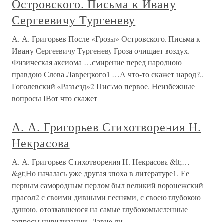
Островского. Письма к Ивану
Сергеевичу Тургеневу
А. А. Григорьев После «Грозы» Островского. Письма к
Ивану Сергеевичу Тургеневу Гроза очищает воздух.
Физическая аксиома …смирение перед народною
правдою Слова Лаврецкого1 …А что-то скажет народ?..
Гоголевский «Разъезд»2 Письмо первое. Неизбежные
вопросы IВот что скажет
А. А. Григорьев Стихотворения Н.
Некрасова
А. А. Григорьев Стихотворения Н. Некрасова &lt;…
&gt;Но началась уже другая эпоха в литературе1. Ее
первым самородным перлом был великий воронежский
прасол2 с своими дивными песнями, с своею глубокою
душою, отозвавшеюся на самые глубокомысленные
запросы цивилизации. Давно ли