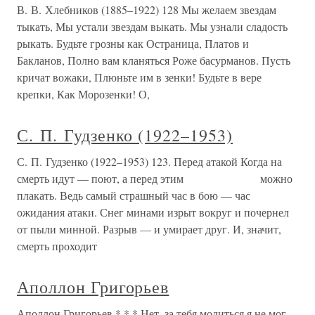
В. В. Хлебников (1885–1922) 128 Мы желаем звездам
тыкать, Мы устали звездам выкать. Мы узнали сладость
рыкать. Будьте грозны как Остраница, Платов и
Бакланов, Полно вам кланяться Роже басурманов. Пусть
кричат вожаки, Плюньте им в зенки! Будьте в вере
крепки, Как Морозенки! О,
С. П. Гудзенко (1922–1953)
С. П. Гудзенко (1922–1953) 123. Перед атакой Когда на
смерть идут — поют, а перед этим можно
плакать. Ведь самый страшный час в бою — час
ожидания атаки. Снег минами изрыт вокруг и почернел
от пыли минной. Разрыв — и умирает друг. И, значит,
смерть проходит
Аполлон Григорьев
Аполлон Григорьев * * * Нет, за тебя молиться я не мог,