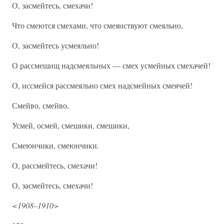
О, засмейтесь, смехачи!
Что смеются смехами, что смеянствуют смеяльно,
О, засмейтесь усмеяльно!
О рассмешищ надсмеяльных — смех усмейных смехачей!
О, иссмейся рассмеяльно смех надсмейных смеячей!
Смейво, смейво,
Усмей, осмей, смешики, смешики,
Смеюнчики, смеюнчики.
О, рассмейтесь, смехачи!
О, засмейтесь, смехачи!
<1908–1910>