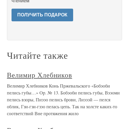
чтением
ПОЛУЧИТЬ ПОДАРОК
Читайте также
Велимир Хлебников
Велимир Хлебников Конь Пржевальского «Бобэоби
пелись губы…» Op. № 13. Бобэоби пелись губы, Вээоми
пелись взоры, Пиээо пелись брови, Лиэээй — пелся
облик, Гзи-гзи-гзэо пелась цепь. Так на холсте каких-то
соответствий Вне протяжения жило