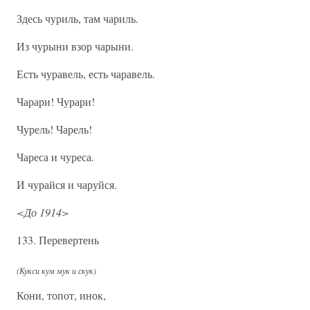
Здесь чуриль, там чариль.
Из чурыни взор чарыни.
Есть чуравель, есть чаравель.
Чарари! Чурари!
Чурель! Чарель!
Чареса и чуреса.
И чурайся и чаруйся.
<До 1914>
133. Перевертень
(Кукси кум мук и скук)
Кони, топот, инок,