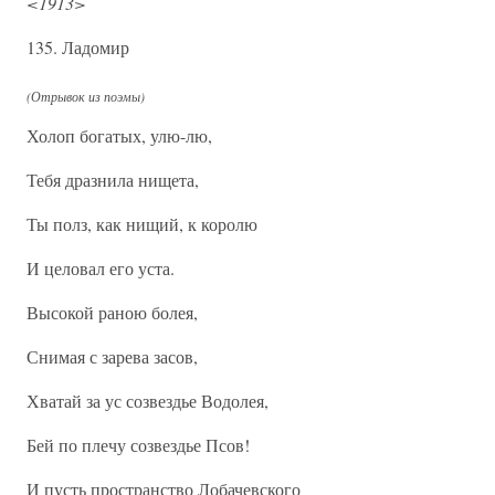
<1913>
135. Ладомир
(Отрывок из поэмы)
Холоп богатых, улю-лю,
Тебя дразнила нищета,
Ты полз, как нищий, к королю
И целовал его уста.
Высокой раною болея,
Снимая с зарева засов,
Хватай за ус созвездье Водолея,
Бей по плечу созвездье Псов!
И пусть пространство Лобачевского