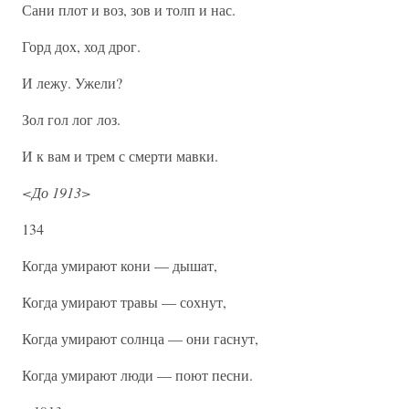
Сани плот и воз, зов и толп и нас.
Горд дох, ход дрог.
И лежу. Ужели?
Зол гол лог лоз.
И к вам и трем с смерти мавки.
<До 1913>
134
Когда умирают кони — дышат,
Когда умирают травы — сохнут,
Когда умирают солнца — они гаснут,
Когда умирают люди — поют песни.