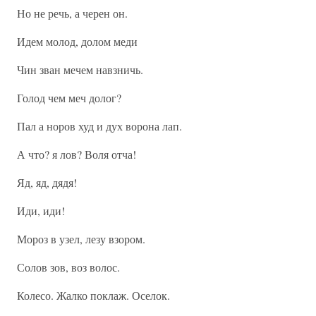
Но не речь, а черен он.
Идем молод, долом меди
Чин зван мечем навзничь.
Голод чем меч долог?
Пал а норов худ и дух ворона лап.
А что? я лов? Воля отча!
Яд, яд, дядя!
Иди, иди!
Мороз в узел, лезу взором.
Солов зов, воз волос.
Колесо. Жалко поклаж. Оселок.