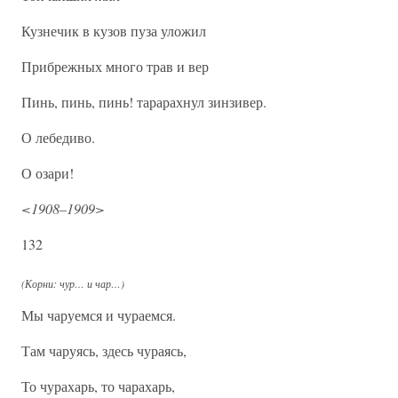
Кузнечик в кузов пуза уложил
Прибрежных много трав и вер
Пинь, пинь, пинь! тарарахнул зинзивер.
О лебедиво.
О озари!
<1908–1909>
132
(Корни: чур… и чар…)
Мы чаруемся и чураемся.
Там чаруясь, здесь чураясь,
То чурахарь, то чарахарь,