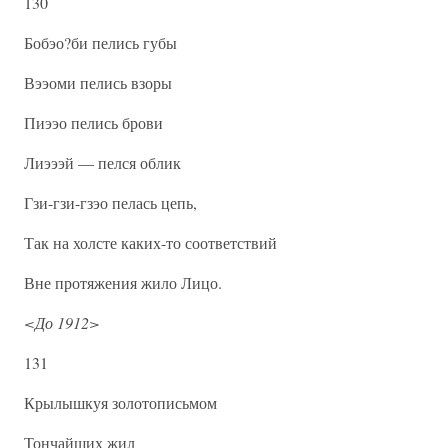
130
Бобэо?би пелись губы
Вээоми пелись взоры
Пиээо пелись брови
Лиэээй — пелся облик
Гзи-гзи-гзэо пелась цепь,
Так на холсте каких-то соответствий
Вне протяжения жило Лицо.
<До 1912>
131
Крылышкуя золотописьмом
Тончайших жил