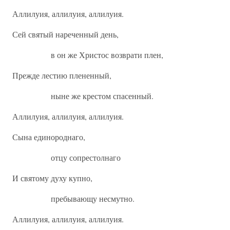
Аллилуия, аллилуия, аллилуия.
Сей святый нареченный день,
в он же Христос возврати плен,
Прежде лестию плененный,
ныне же крестом спасенный.
Аллилуия, аллилуия, аллилуия.
Сына единороднаго,
отцу сопрестолнаго
И святому духу купно,
пребывающу несмутно.
Аллилуия, аллилуия, аллилуия.