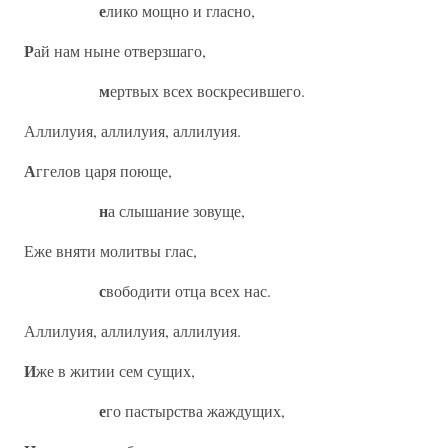
е
лико мощно и гласно,
Р
ай нам ныне отверзшаго,
м
ертвых всех воскресившего.
Аллилуия, аллилуия, аллилуия.
А
ггелов царя поюще,
н
а слышание зовуще,
Еже вняти молитвы глас,
с
вободити отца всех нас.
Аллилуия, аллилуия, аллилуия.
И
же в житии сем сущих,
е
го пастырства жаждущих,