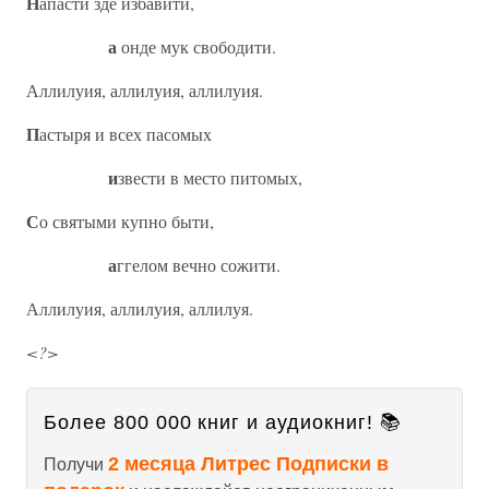
Н
апасти зде избавити,
а
онде мук свободити.
Аллилуия, аллилуия, аллилуия.
П
астыря и всех пасомых
и
звести в место питомых,
С
о святыми купно быти,
а
ггелом вечно сожити.
Аллилуия, аллилуия, аллилуя.
<?>
Более 800 000 книг и аудиокниг! 📚
2 месяца Литрес Подписки в
Получи