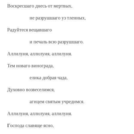
Воскресшаго днесь от мертвых,
не разрушшаго уз тленных,
Радуйтеся вещавшаго
и печаль всю разрушшаго.
Аллилуия, аллилуия, аллилуия.
Тем новаго винограда,
елика добрая чада,
Духовно возвеселимся,
агнцем святым учредимся.
Аллилуия, аллилуия, аллилуия.
Г
оспода славяще ясно,