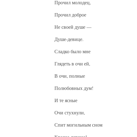
Прочил молодец,
Прочил доброе
Не своей душе —
Душе-девице.
Сладко было мне
Глядеть в очи ей,
В очи, полные
Полюбовных дум!
И те ясные
Очи стухнули,
Спит могильным сном
Красна девица!