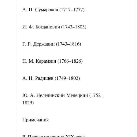
А. П. Сумароков (1717–1777)
И. Ф. Богданович (1743–1803)
Г. Р. Державин (1743–1816)
Н. М. Карамзин (1766–1826)
А. Н. Радищев (1749–1802)
Ю. А. Нелединский-Мелецкий (1752–
1829)
Примечания
II. Первая половина XIX века