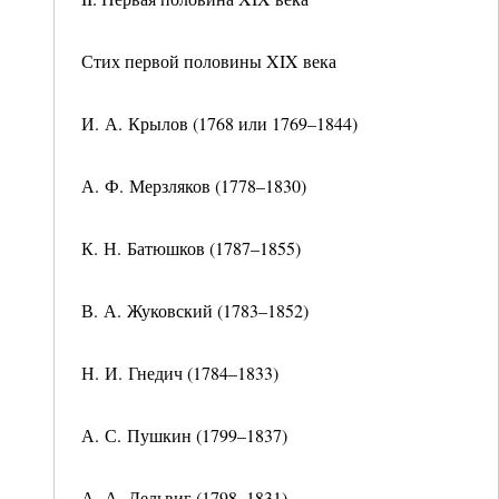
Стих первой половины XIX века
И. А. Крылов (1768 или 1769–1844)
А. Ф. Мерзляков (1778–1830)
К. Н. Батюшков (1787–1855)
В. А. Жуковский (1783–1852)
Н. И. Гнедич (1784–1833)
А. С. Пушкин (1799–1837)
А. А. Дельвиг (1798–1831)