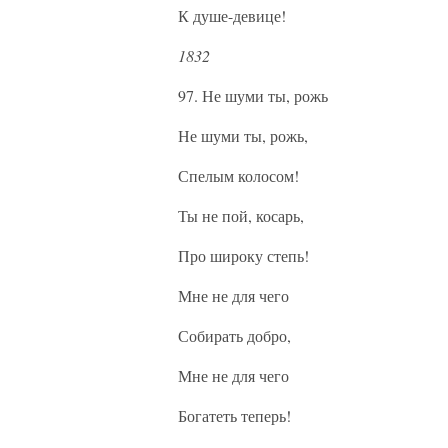
К душе-девице!
1832
97. Не шуми ты, рожь
Не шуми ты, рожь,
Спелым колосом!
Ты не пой, косарь,
Про широку степь!
Мне не для чего
Собирать добро,
Мне не для чего
Богатеть теперь!