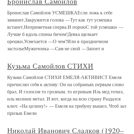
Бронислав Самойлов
Бронислав Самойлов УСМЕШКАЕсли ложь к себе
заманит,Закружится голова —Тут как тут усмешка
встанет,Неприметная сперва.И пороюС той усмешки —
Лучше б вдоль спины бичом!Девка щелкает
орешки,Усмехается —О чем?Или в праздничном
застольеМужичонка —Сам не свой —Запоет и
Кузьма Самойлов СТИХИ
Кузьма Самойлов СТИХИ ЕМЕЛЯ-АКТИВИСТ Емеля
причислял себя к активу: Он на собраньях первым слово
брал, И голосом то грозным, то игривым Иль мед точил,
иль молнии метал. И вот, когда на всю страну Раздался
клич: «На целину!» — Емеля на трибуну вышел, Чтоб зал
призыв Емели
Николай Иванович Сладков (1920–