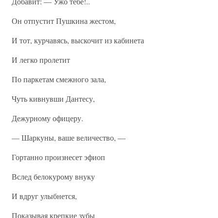
Добавит: — Ужо тебе!..
Он отпустит Пушкина жестом,
И тот, курчавясь, выскочит из кабинета
И легко пролетит
По паркетам смежного зала,
Чуть кивнувши Дантесу,
Дежурному офицеру.
— Шаркуны, ваше величество, —
Гортанно произнесет эфиоп
Вслед белокурому внуку
И вдруг улыбнется,
Показывая крепкие зубы