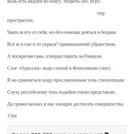
Коль есть медлен ко-благу, творить-зло, игру-
тщу
пристрастен;
Чаять всего от-себя, но-без-помощи реяться в бездны:
Всё ж и-сие и то украси? примышлений убранством.
А воскриляя сама, утверди парить за-Омиром,
Слог «Одиссии» веди стопой в Фенелонове слоге:
Я не-сравниться хощу прославленным толь стихопевцам:
Слуху российскому тень подобия токмо представлю,
Да громогласных в нас изощрю достигать совершенства.
1766