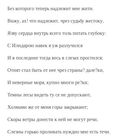
Без которого теперь надлежит мне жити.
Вижу, ах! что надлежит, чрез судьбу жестоку,
Язву сердца внутрь всего толь питать глубоку:
С Илидарою навек я уж разлучился
И в последние тогда весь в слезах простился;
Отнят стал быть от нее чрез страны? дале?ки,
И неверные моря, купно многи ре?ки;
Темны лесы видеть ту се не допускают,
Холмами же от меня горы закрывают;
Скоры ветры донести к ней не могут речи,
Слезны горько проливать нуждно мне есть течи.