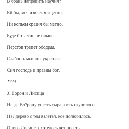
В брань направить научил?
Ей бы, меч извлек я тщетно,
Ни копьем сразил бы метно,
Буде б ты мне не помог,
Перстов трепет ободряя,
Слабость мышцы укрепляя,
Сил господь и правды бог.
1744
3. Ворон и Лисица
Негде Во?рону унесть сыра часть случилось;
На? дерево с тем взлетел, кое полюбилось.
Оного Лисице захотелось вот поесть;