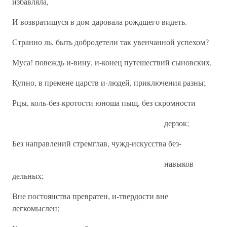
избавляла,
И возвратишуся в дом даровала рождшего видеть.
Странно ль, быть добродетели так увенчанной успехом?
Муса! повеждь и-вину, и-конец путешествий сыновских,
Купно, в премене царств и-людей, приключения разны;
Рцы, коль-без-кротости юноша пыщ, без скромности
дерзок;
Без направлений стремглав, чужд-искусства без-
навыков
дельных;
Вне постоянства превратен, и-твердости вне
легкомыслен;