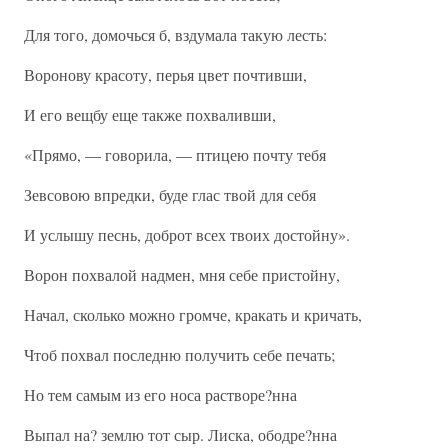
Для того, домочься б, вздумала такую лесть:
Воронову красоту, перья цвет почтивши,
И его вещбу еще также похваливши,
«Прямо, — говорила, — птицею почту тебя
Зевсовою впредки, буде глас твой для себя
И услышу песнь, доброт всех твоих достойну».
Ворон похвалой надмен, мня себе пристойну,
Начал, сколько можно громче, кракать и кричать,
Чтоб похвал последню получить себе печать;
Но тем самым из его носа растворе?нна
Выпал на? землю тот сыр. Лиска, ободре?нна