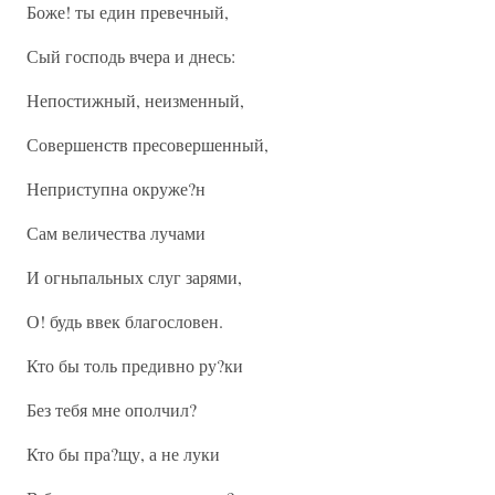
Боже! ты един превечный,
Сый господь вчера и днесь:
Непостижный, неизменный,
Совершенств пресовершенный,
Неприступна окруже?н
Сам величества лучами
И огньпальных слуг зарями,
О! будь ввек благословен.
Кто бы толь предивно ру?ки
Без тебя мне ополчил?
Кто бы пра?щу, а не луки