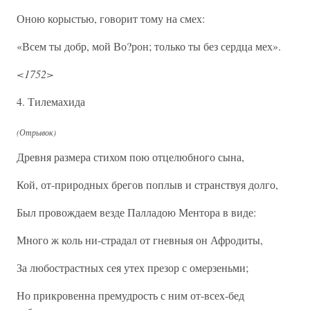
Оною корыстью, говорит тому на смех:
«Всем ты добр, мой Во?рон; только ты без сердца мех».
<1752>
4. Тилемахида
(Отрывок)
Древня размера стихом пою отцелюбного сына,
Кой, от-природных брегов поплыв и странствуя долго,
Был провождаем везде Палладою Ментора в виде:
Много ж коль ни-страдал от гневныя он Афродиты,
За любострастных сея утех презор с омерзеньми;
Но прикровенна премудрость с ним от-всех-бед