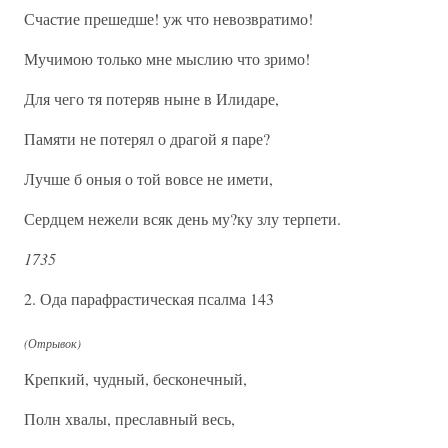
Счастие прешедше! уж что невозвратимо!
Мучимою только мне мыслию что зримо!
Для чего тя потеряв ныне в Илидаре,
Памяти не потерял о драгой я паре?
Лучше б оныя о той вовсе не имети,
Сердцем нежели всяк день му?ку злу терпети.
1735
2. Ода парафрастическая псалма 143
(Отрывок)
Крепкий, чудный, бесконечный,
Полн хвалы, преславный весь,