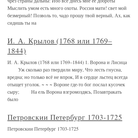
чрез страны дальны: Ибо все днесь мне ее доброты
Мыслить умом есть много охоты. Россия мати! свет мой
безмерный! Позволь то, чадо прошу твой верный, Ах, как
сидишь ты на
И. А. Крылов (1768 или 1769–
1844)
И. А. Крылов (1768 или 1769–1844) 1. Ворона и Лисица
Уж сколько раз твердили миру, Что лесть гнусна,
вредна; но только всё не впрок, И в сердце льстец всегда
отыщет уголок. ~ ~ ~ Вороне где-то бог послал кусочек
сыру; На ель Ворона взгромоздясь, Позавтракать
было
Петровскии Петербург 1703-1725
Петровскии Петербург 1703-1725