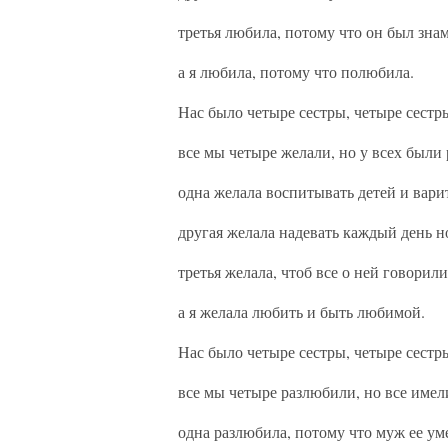
третья любила, потому что он был зн
а я любила, потому что полюбила.
Нас было четыре сестры, четыре сестр
все мы четыре желали, но у всех были
одна желала воспитывать детей и вари
другая желала надевать каждый день н
третья желала, чтоб все о ней говорили
а я желала любить и быть любимой.
Нас было четыре сестры, четыре сестр
все мы четыре разлюбили, но все име
одна разлюбила, потому что муж ее ум