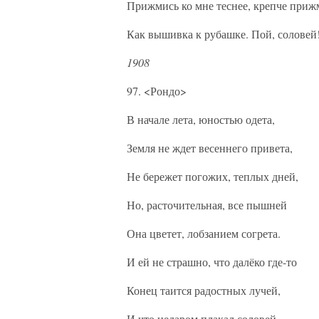
Прижмись ко мне теснее, крепче приж
Как вышивка к рубашке. Пой, соловей
1908
97. <Рондо>
В начале лета, юностью одета,
Земля не ждет весеннего привета,
Не бережет погожих, теплых дней,
Но, расточительная, все пышней
Она цветет, лобзанием согрета.
И ей не страшно, что далёко где-то
Конец таится радостных лучей,
И что недаром плакал соловей