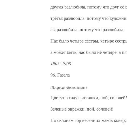
другая разлюбила, потому что друг ее 
третья разлюбила, потому что художник
а я разлюбила, потому что разлюбила.
Нас было четыре сестры, четыре сестр
а может быть, нас было не четыре, а пя
1905–1908
96. Газела
(Из цикла «Венок весен»)
Цветут в саду фисташки, пой, соловей!
Зеленые овражки, пой, соловей!
По склонам гор весенних маков ковер;