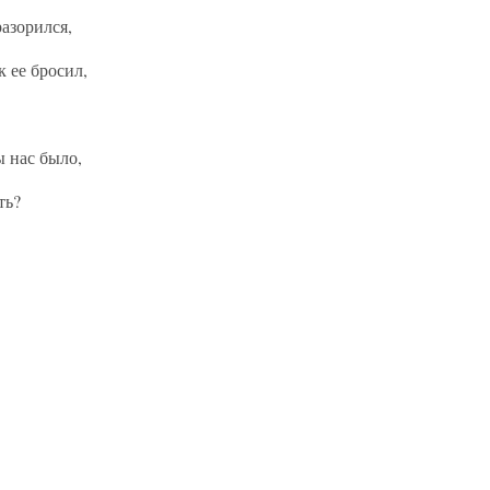
разорился,
 ее бросил,
ы нас было,
ть?