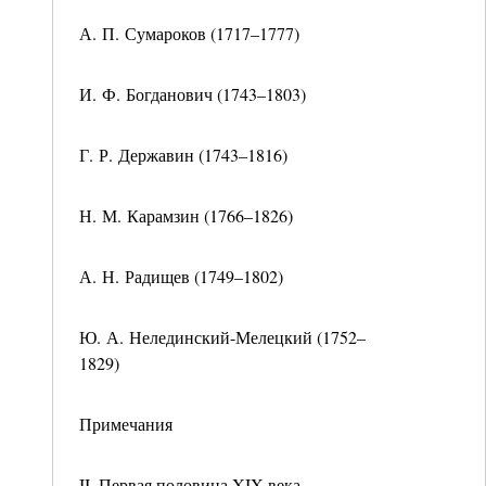
А. П. Сумароков (1717–1777)
И. Ф. Богданович (1743–1803)
Г. Р. Державин (1743–1816)
Н. М. Карамзин (1766–1826)
А. Н. Радищев (1749–1802)
Ю. А. Нелединский-Мелецкий (1752–
1829)
Примечания
II. Первая половина XIX века