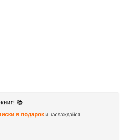
книг! 📚
писки в подарок
и наслаждайся