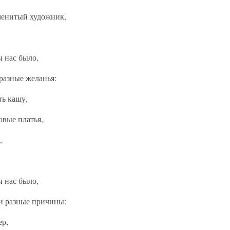
аменитый художник,
ы нас было,
 разные желанья:
ть кашу,
овые платья,
,
ы нас было,
ли разные причины:
ер,