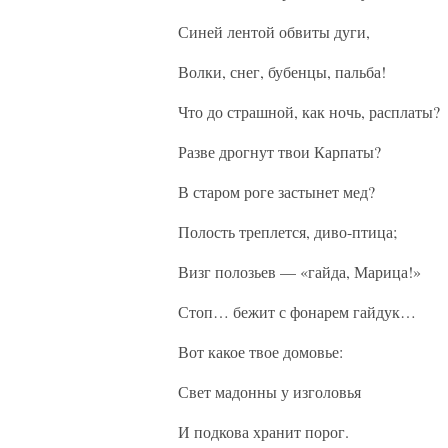
Синей лентой обвиты дуги,
Волки, снег, бубенцы, пальба!
Что до страшной, как ночь, расплаты?
Разве дрогнут твои Карпаты?
В старом роге застынет мед?
Полость треплется, диво-птица;
Визг полозьев — «гайда, Марица!»
Стоп… бежит с фонарем гайдук…
Вот какое твое домовье:
Свет мадонны у изголовья
И подкова хранит порог.