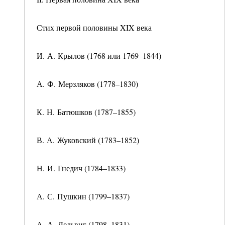
Стих первой половины XIX века
И. А. Крылов (1768 или 1769–1844)
А. Ф. Мерзляков (1778–1830)
К. Н. Батюшков (1787–1855)
В. А. Жуковский (1783–1852)
Н. И. Гнедич (1784–1833)
А. С. Пушкин (1799–1837)
А. А. Дельвиг (1798–1831)