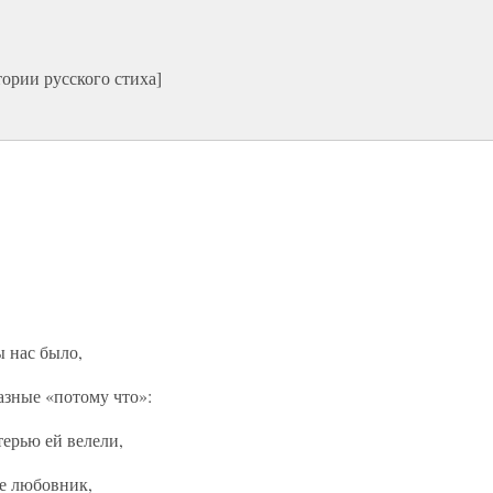
ории русского стиха]
ы нас было,
азные «потому что»:
терью ей велели,
ее любовник,