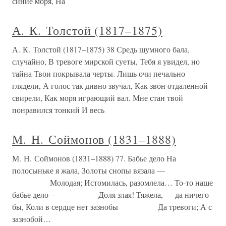
синие моря, На
А. К. Толстой (1817–1875)
А. К. Толстой (1817–1875) 38 Средь шумного бала,
случайно, В тревоге мирской суеты, Тебя я увидел, но
тайна Твои покрывала черты. Лишь очи печально
глядели, А голос так дивно звучал, Как звон отдаленной
свирели, Как моря играющий вал. Мне стан твой
понравился тонкий И весь
М. Н. Соймонов (1831–1888)
М. Н. Соймонов (1831–1888) 77. Бабье дело На
полосыньке я жала, Золоты снопы вязала —
Молодая; Истомилась, разомлела… То-то наше
бабье дело — Доля злая! Тяжела, — да ничего
бы, Коли в сердце нет зазнобы Да тревоги; А с
зазнобой…