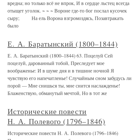
вредна; но только всё не впрок, И в сердце льстец всегда
отыщет уголок. ~ ~ ~ Вороне где-то бог послал кусочек
сыру; На ель Ворона взгромоздясь, Позавтракать
было
Е. А. Баратынский (1800–1844)
Е. А. Баратынский (1800–1844) 63. Поцелуй Сей
поцелуй, дарованный тобой, Преследует мое
воображенье: И в шуме дня и в тишине ночной Я
чувствую его напечатленье! Случайным сном забудусь ли
порой — Мне снишься ты, мне снится наслажденье!
Блаженствую, обманутый мечтой, Но в тот же
Исторические повести
Н. А. Полевого (1796–1846)
Исторические повести Н. А. Полевого (1796–1846)