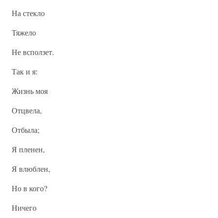
На стекло
Тяжело
Не всползет.
Так и я:
Жизнь моя
Отцвела,
Отбыла;
Я пленен,
Я влюблен,
Но в кого?
Ничего