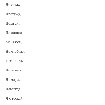
Не скажу;
Протужу,
Пока сил
Не лишил
Меня бог;
Но чтоб мог
Разлюбить,
Позабыть —
Никогда.
Навсегда
Я с тоской,