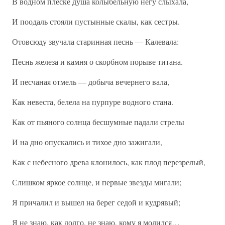
В водном плеске душа колыбельную негу слыхала,
И поодаль стояли пустынные скалы, как сестры.
Отовсюду звучала старинная песнь — Калевала:
Песнь железа и камня о скорбном порыве титана.
И песчаная отмель — добыча вечернего вала,
Как невеста, белела на пурпуре водного стана.
Как от пьяного солнца бесшумные падали стрелы
И на дно опускались и тихое дно зажигали,
Как с небесного древа клонилось, как плод перезрелый,
Слишком яркое солнце, и первые звезды мигали;
Я причалил и вышел на берег седой и кудрявый;
Я не знаю, как долго, не знаю, кому я молился…