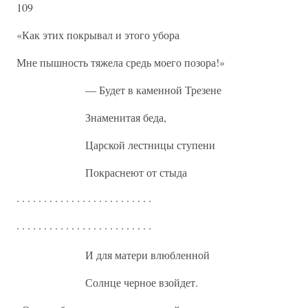
109
«Как этих покрывал и этого убора
Мне пышность тяжела средь моего позора!»
— Будет в каменной Трезене
Знаменитая беда,
Царской лестницы ступени
Покраснеют от стыда
· · · · · · · · · · · · · · · · · · · · · · · · ·
· · · · · · · · · · · · · · · · · · · · · · · · ·
И для матери влюбленной
Солнце черное взойдет.