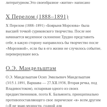
литературном.Это своеобразное «житие» написано
X Перелом (1888–1891)
X Перелом (1888–1891) «Боярыня Морозова» была
высшей точкой суриковского творчества. После нее
начинается медленное склонение.Трудно представить
себе, в какую сторону направилось бы творчество после
«Морозовой», если бы в его жизни не случилось событие,
перевернувшее весь
О.Э. Мандельштам
О.Э. Мандельштам Осип Эмильевич Мандельштам
(3/15.1.1891, Варшава — 27.XII.1938, Вторая речка, под
Владивостоком), оспаривая одного из своих
предшественников, поэта К. Бальмонта, принципиально
противопоставляющего свое лирическое «я» всем другим
(«Я не знаю мудрости, годной для