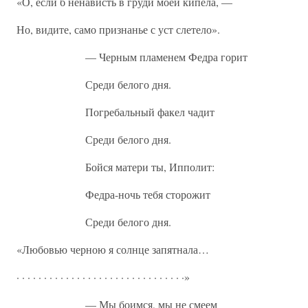
«О, если б ненависть в груди моей кипела, —
Но, видите, само признанье с уст слетело».
— Черным пламенем Федра горит
Среди белого дня.
Погребальный факел чадит
Среди белого дня.
Бойся матери ты, Ипполит:
Федра-ночь тебя сторожит
Среди белого дня.
«Любовью черною я солнце запятнала…
· · · · · · · · · · · · · · · · · · · · · · · · · · · · · · ·»
— Мы боимся, мы не смеем