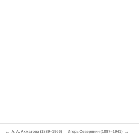
←
→
А. А. Ахматова (1889–1966)
Игорь Северянин (1887–1941)