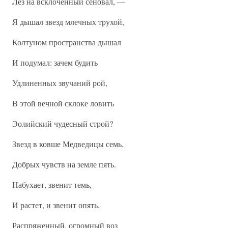
Лез на всклоченный сеновал, —
Я дышал звезд млечных трухой,
Колтуном пространства дышал
И подумал: зачем будить
Удлиненных звучаний рой,
В этой вечной склоке ловить
Эолийский чудесный строй?
Звезд в ковше Медведицы семь.
Добрых чувств на земле пять.
Набухает, звенит темь,
И растет, и звенит опять.
Распряженный, огромный воз