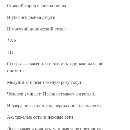
Спящий город в сияньи луны,
И убогого рынка лачуги,
И могучий дорический ствол.
1918
111
Сестры — тяжесть и нежность, одинаковы ваши
приметы.
Медуницы и осы тяжелую розу сосут.
Человек умирает. Песок остывает согретый,
И вчерашнее солнце на черных носилках несут.
Ах, тяжелые соты и нежные сети!
Легче камень поднять, чем имя твое повторить.