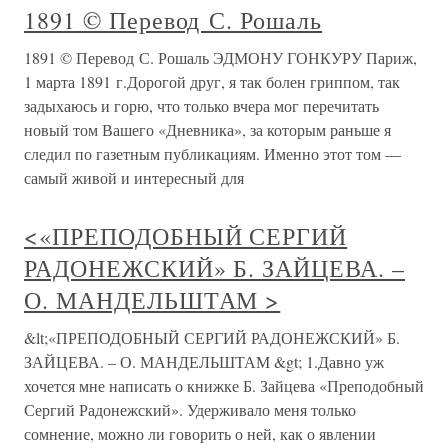
1891 © Перевод С. Рошаль
1891 © Перевод С. Рошаль ЭДМОНУ ГОНКУРУ Париж,
1 марта 1891 г.Дорогой друг, я так болен гриппом, так
задыхаюсь и горю, что только вчера мог перечитать
новый том Вашего «Дневника», за которым раньше я
следил по газетным публикациям. Именно этот том —
самый живой и интересный для
<«ПРЕПОДОБНЫЙ СЕРГИЙ
РАДОНЕЖСКИЙ» Б. ЗАЙЦЕВА. –
О. МАНДЕЛЬШТАМ >
&lt;«ПРЕПОДОБНЫЙ СЕРГИЙ РАДОНЕЖСКИЙ» Б.
ЗАЙЦЕВА. – О. МАНДЕЛЬШТАМ &gt; 1.Давно уж
хочется мне написать о книжке Б. Зайцева «Преподобный
Сергий Радонежский». Удерживало меня только
сомнение, можно ли говорить о ней, как о явлении