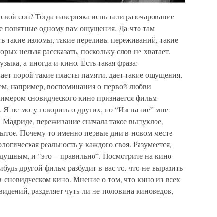
 свой сон? Тогда наверняка испытали разочарование
ие понятные одному вам ощущения. Да что там
ть такие изломы, такие переливы переживаний, такие
орых нельзя рассказать, поскольку слов не хватает.
зыка, а иногда и кино. Есть такая фраза:
ает порой такие пласты памяти, дает такие ощущения,
 чем, например, воспоминания о первой любви
римером сновидческого кино признается фильм
 Я не могу говорить о других, но “Изгнание” мне
 Мадриде, переживание сначала такое выпуклое,
бытое. Почему-то именно первые дни в новом месте
ологическая реальность у каждого своя. Разумеется,
одушным, и “это – правильно”. Посмотрите на кино
ибудь другой фильм разбудит в вас то, что не выразить
в сновидческом кино. Мнение о том, что кино из всех
видений, разделяет чуть ли не половина киноведов,