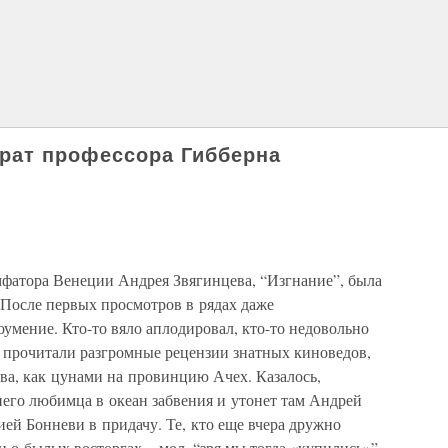
рат профессора Гибберна
фатора Венеции Андрея Звягинцева, “Изгнание”, была
 После первых просмотров в рядах даже
умение. Кто-то вяло аплодировал, кто-то недовольно
ы прочитали разгромные рецензии знатных киноведов,
ва, как цунами на провинцию Ачех. Казалось,
него любимца в океан забвения и утонет там Андрей
ей Бонневи в придачу. Те, кто еще вчера дружно
 о былых восторгах – мол, “зря мы тогда «купились»”.