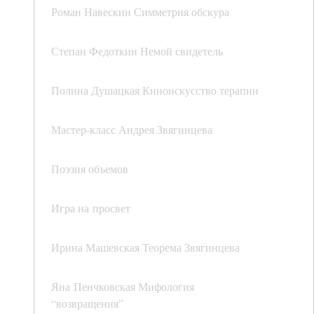
Роман Навескин Симметрия обскура
Степан Федоткин Немой свидетель
Полина Душацкая Киноискусство терапии
Мастер-класс Андрея Звягинцева
Поэзия объемов
Игра на просвет
Ирина Машевская Теорема Звягинцева
Яна Пенчковская Мифология
“возвращения”