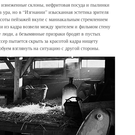
е изнеженные склоны, нефритовая посуда и пылинки
 ура, но в “Изгнании” изысканная эстетика зрителя
асоты пейзажей вкупе с маниакальным стремлением
и из кадра возвели между зрителем и фильмом стену
е люди, а безымянные призраки бродят в пустых
сер пытается скрыть за красотой кадра нищету
обуем взглянуть на ситуацию с другой стороны.