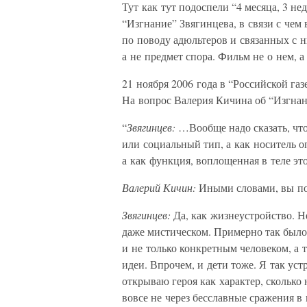
Тут как тут подоспели “4 месяца, 3 н
“Изгнание” Звягинцева, в связи с чем
по поводу адюльтеров и связанных с н
а не предмет спора. Фильм не о нем, а
21 ноября 2006 года в “Российской га
На вопрос Валерия Кичина об “Изгнан
“
Звягинцев:
…Вообще надо сказать, что
или социальный тип, а как носитель 
а как функция, воплощенная в теле эт
Валерий Кичин:
Иными словами, вы по
Звягинцев:
Да, как жизнеустройство. Н
даже мистическом. Примерно так было
и не только конкретным человеком, а
идеи. Впрочем, и дети тоже. Я так устр
открываю героя как характер, сколько
вовсе не через бесславные сражения 