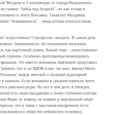
ной Молдове в 5 километрах от города Вулканешты.
ли съемки “Зайца над бездной”, но как только я
вспомнил и ленту Кеосаяна. Такая вот Молдавия,
любая “безымянность” – вещь весьма относительная.
я” искусственен? Смотря как смотреть. В самом деле,
б измене, беременности, об отношениях мужчины
ся, как карточный домик. Виной тому – непостижимое
ной героини. Особенно зрительницы возмущались
зь фальшив, что вместо женщины Звягинцев представил
 Забавно, что и на IMDB [
сокр. от англ.
Internet Movie
“Изгнания” между женской и мужской аудиторией
е в оценках. Если женщины в среднем оценили ленту
ется довольно редко. Но вот в чем дело: я убежден,
бытий есть лишь преддверие к более глубоким пластам
пков Веры, ее измена, ее намеки и жертвенный аборт
ересно, что в связи с массовым внедрением теста
всколыхнула в обществе небывалую полемику.