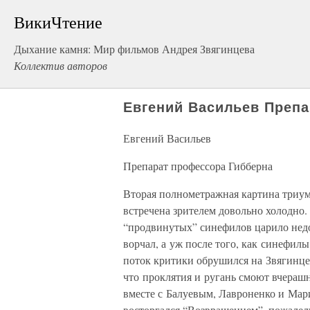
ВикиЧтение
Дыхание камня: Мир фильмов Андрея Звягинцева
Коллектив авторов
Евгений Васильев Препа
Евгений Васильев
Препарат профессора Гибберна
Вторая полнометражная картина триум
встречена зрителем довольно холодно.
“продвинутых” синефилов царило недо
ворчал, а уж после того, как синефил
поток критики обрушился на Звягинце
что проклятия и ругань смоют вчераш
вместе с Балуевым, Лавроненко и Мари
восторгался “Возвращением”, пожалели