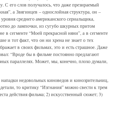
ку. С его слов получалось, что даже презираемый
ная”, а Звягинцев – однослойная структура, он –
уровня среднего американского сериальщика,
ютно до лампочки, из сугубо шкурных притом
 не в сегменте “Моей прекрасной няни”, а в сегменте
ие и тот факт, что он ни хрена не знает о тех
ражает в своих фильмах, это и есть страшное. Даже
вал: “Вроде бы в фильме постоянно предлагают
зных параллелях. Может, мы, конечно, плохо думали,
 и нападки недовольных киноведов и кинозрительниц,
 детали, то критику “Изгнания” можно свести к трем
еста действия фильма; 2) искусственный сюжет; 3)