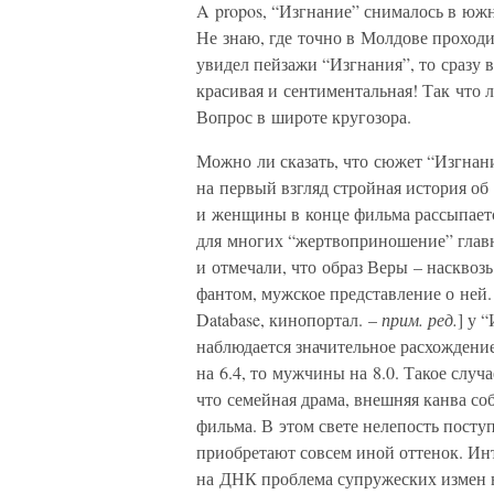
A propos, “Изгнание” снималось в юж
Не знаю, где точно в Молдове проходи
увидел пейзажи “Изгнания”, то сразу 
красивая и сентиментальная! Так что 
Вопрос в широте кругозора.
Можно ли сказать, что сюжет “Изгнани
на первый взгляд стройная история о
и женщины в конце фильма рассыпает
для многих “жертвоприношение” глав
и отмечали, что образ Веры – наскво
фантом, мужское представление о ней.
Database, кинопортал. –
прим. ред.
] у 
наблюдается значительное расхождени
на 6.4, то мужчины на 8.0. Такое случа
что семейная драма, внешняя канва со
фильма. В этом свете нелепость посту
приобретают совсем иной оттенок. Инт
на ДНК проблема супружеских измен 