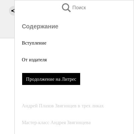
Поиск
Содержание
Вступление
От издателя
Продолжение на Литрес
Андрей Плахов Звягинцев в трех ликах
Мастер-класс Андрея Звягинцева