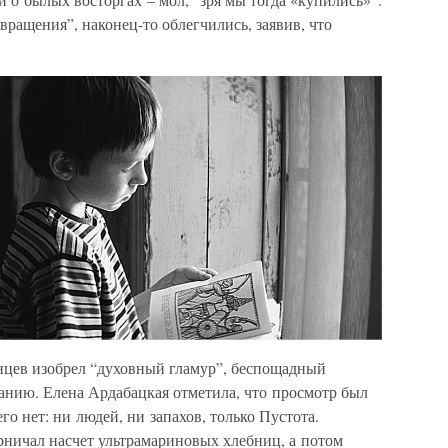
вращения”, наконец-то облегчились, заявив, что
инцев изобрел “духовный гламур”, беспощадный
нию. Елена Ардабацкая отметила, что просмотр был
о нет: ни людей, ни запахов, только Пустота.
рничал насчет ультрамариновых хлебниц, а потом