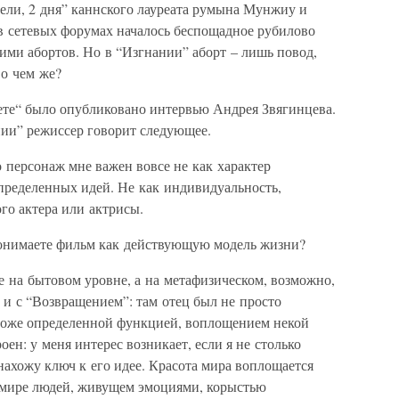
едели, 2 дня” каннского лауреата румына Мунжиу и
 в сетевых форумах началось беспощадное рубилово
ими абортов. Но в “Изгнании” аборт – лишь повод,
 о чем же?
зете“ было опубликовано интервью Андрея Звягинцева.
ии” режиссер говорит следующее.
 персонаж мне важен вовсе не как характер
определенных идей. Не как индивидуальность,
ого актера или актрисы.
нимаете фильм как действующую модель жизни?
е на бытовом уровне, а на метафизическом, возможно,
 и с “Возвращением”: там отец был не просто
 тоже определенной функцией, воплощением некой
оен: у меня интерес возникает, если я не столько
 нахожу ключ к его идее. Красота мира воплощается
в мире людей, живущем эмоциями, корыстью