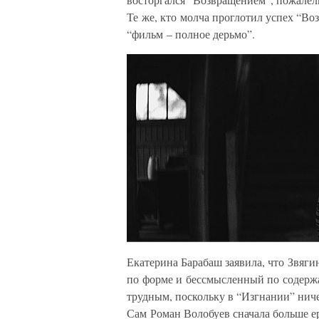
Те же, кто молча проглотил успех “Воз
“фильм – полное дерьмо”.
Екатерина Барабаш заявила, что Звяг
по форме и бессмысленный по содержа
трудным, поскольку в “Изгнании” ничег
Сам Роман Волобуев сначала больше е