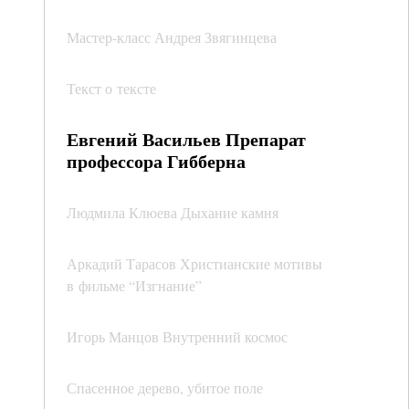
Мастер-класс Андрея Звягинцева
Текст о тексте
Евгений Васильев Препарат
профессора Гибберна
Людмила Клюева Дыхание камня
Аркадий Тарасов Христианские мотивы
в фильме “Изгнание”
Игорь Манцов Внутренний космос
Спасенное дерево, убитое поле