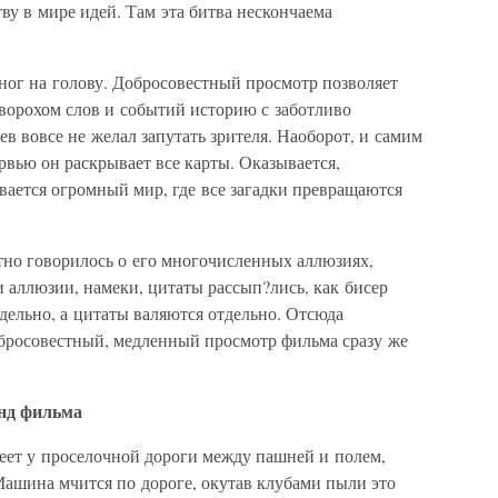
ву в мире идей. Там эта битва нескончаема
 ног на голову. Добросовестный просмотр позволяет
 ворохом слов и событий историю с заботливо
в вовсе не желал запутать зрителя. Наоборот, и самим
вью он раскрывает все карты. Оказывается,
вается огромный мир, где все загадки превращаются
тно говорилось о его многочисленных аллюзиях,
и аллюзии, намеки, цитаты рассып?лись, как бисер
тдельно, а цитаты валяются отдельно. Отсюда
бросовестный, медленный просмотр фильма сразу же
унд фильма
неет у проселочной дороги между пашней и полем,
Машина мчится по дороге, окутав клубами пыли это