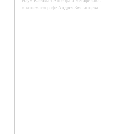
Наум Клейман Алгебра и метафизика:
о кинематографе Андрея Звягинцева