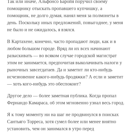
Так или иначе, Альфонсо Баройя поручил своему
помощнику отыскать пропавшего купчишку, а
помощник, не долго думая, нанял меня за полмонеты в
день. Поскольку иных предложений, повыгоднее, у меня
не было и не ожидалось, я взялся.
В Картахене, конечно, часто пропадают люди, как и в
любом большом городе. Вряд ли их всех начинают
разыскивать — во всяком случае городской магистрат
этим не занимается, предпочитая выколачивать налоги у
рыночных завсегдатаев. Да и заметит ли кто-нибудь
исчезновение какого-нибудь бродяжки? А если и заметит
— хоть кого-нибудь это обеспокоит?
Другое дело — более заметная публика. Когда пропал
Фернандо Камараса, об этом мгновенно узнал весь город.
Я к тому моменту ни на шаг не продвинулся в поисках
Сантьяго Торреса, хотя сумел более или менее внятно
установить, чем он занимался в утро перед