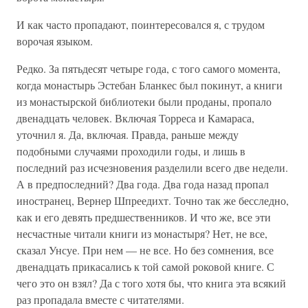
И как часто пропадают, поинтересовался я, с трудом
ворочая языком.
Редко. За пятьдесят четыре года, с того самого момента,
когда монастырь Эстебан Бланкес был покинут, а книги
из монастырской библиотеки были проданы, пропало
двенадцать человек. Включая Торреса и Камараса,
уточнил я. Да, включая. Правда, раньше между
подобными случаями проходили годы, и лишь в
последний раз исчезновения разделили всего две недели.
А в предпоследний? Два года. Два года назад пропал
иностранец, Вернер Шпреедихт. Точно так же бесследно,
как и его девять предшественников. И что же, все эти
несчастные читали книги из монастыря? Нет, не все,
сказал Унсуе. При нем — не все. Но без сомнения, все
двенадцать прикасались к той самой роковой книге. С
чего это он взял? Да с того хотя бы, что книга эта всякий
раз пропадала вместе с читателями.