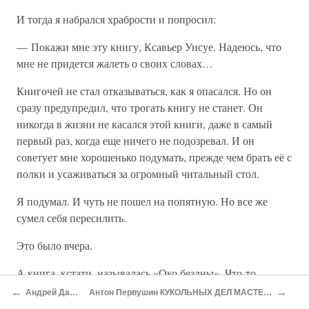
И тогда я набрался храбрости и попросил:
— Покажи мне эту книгу, Ксавьер Унсуе. Надеюсь, что
мне не придется жалеть о своих словах…
Книгочей не стал отказываться, как я опасался. Но он
сразу предупредил, что трогать книгу не станет. Он
никогда в жизни не касался этой книги, даже в самый
первый раз, когда еще ничего не подозревал. И он
советует мне хорошенько подумать, прежде чем брать её с
полки и усаживаться за огромный читальный стол.
Я подумал. И чуть не пошел на попятную. Но все же
сумел себя пересилить.
Это было вчера.
А книга, кстати, называлась «Око бездны». Что-то
философское. Имени автора на страницах я так и не
←
→
Андрей Дашков ПРОПУСК
Антон Первушин КУКОЛЬНЫХ ДЕЛ МАСТЕРА, или ИСТОРИЯ КАРТОННОЙ ДУРИЛКИ
отыскал. Даже на титуле.