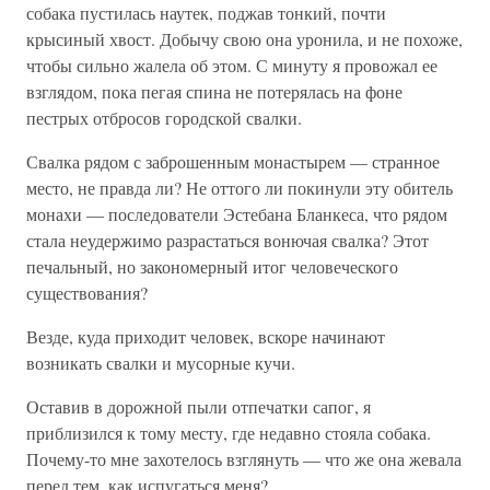
собака пустилась наутек, поджав тонкий, почти
крысиный хвост. Добычу свою она уронила, и не похоже,
чтобы сильно жалела об этом. С минуту я провожал ее
взглядом, пока пегая спина не потерялась на фоне
пестрых отбросов городской свалки.
Свалка рядом с заброшенным монастырем — странное
место, не правда ли? Не оттого ли покинули эту обитель
монахи — последователи Эстебана Бланкеса, что рядом
стала неудержимо разрастаться вонючая свалка? Этот
печальный, но закономерный итог человеческого
существования?
Везде, куда приходит человек, вскоре начинают
возникать свалки и мусорные кучи.
Оставив в дорожной пыли отпечатки сапог, я
приблизился к тому месту, где недавно стояла собака.
Почему-то мне захотелось взглянуть — что же она жевала
перед тем, как испугаться меня?