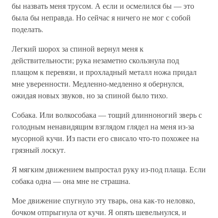
бы назвать меня трусом. А если и осмелился бы — это
была бы неправда. Но сейчас я ничего не мог с собой
поделать.
Легкий шорох за спиной вернул меня к
действительности; рука незаметно скользнула под
плащом к перевязи, и прохладный металл ножа придал
мне уверенности. Медленно-медленно я обернулся,
ожидая новых звуков, но за спиной было тихо.
Собака. Или волкособака — тощий длинноногий зверь с
голодным ненавидящим взглядом глядел на меня из-за
мусорной кучи. Из пасти его свисало что-то похожее на
грязный лоскут.
Я мягким движением выпростал руку из-под плаща. Если
собака одна — она мне не страшна.
Мое движение спугнуло эту тварь, она как-то неловко,
бочком отпрыгнула от кучи. Я опять шевельнулся, и