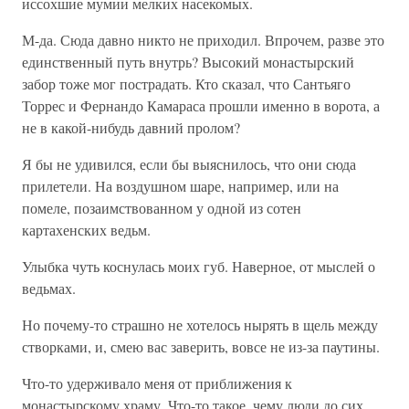
иссохшие мумии мелких насекомых.
М-да. Сюда давно никто не приходил. Впрочем, разве это
единственный путь внутрь? Высокий монастырский
забор тоже мог пострадать. Кто сказал, что Сантьяго
Торрес и Фернандо Камараса прошли именно в ворота, а
не в какой-нибудь давний пролом?
Я бы не удивился, если бы выяснилось, что они сюда
прилетели. На воздушном шаре, например, или на
помеле, позаимствованном у одной из сотен
картахенских ведьм.
Улыбка чуть коснулась моих губ. Наверное, от мыслей о
ведьмах.
Но почему-то страшно не хотелось нырять в щель между
створками, и, смею вас заверить, вовсе не из-за паутины.
Что-то удерживало меня от приближения к
монастырскому храму. Что-то такое, чему люди до сих