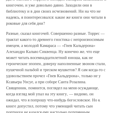
книгочею, и уже довольно давно. Заходили они в
библиотеку и в дни своих исчезновений. Ни на что не
надеясь, я поинтересовался: какие же книги они читали в
роковые для себя дни?
Разные, сказал книгочей. Совершенно разные. Торрес —
трактат какого-то древнего гностика с непроизносимым
имецем, а молодой Камараса — «Гнев Кальдерона»
Алехандро Кальво Сиквенца. Ну конечно же, что еще
может читать восемнадцатилетний юноша, как не
героические эпопеи, доверху наполненные звоном стали,
пушечной пальбой и треском мушкетов? Я сам когда-то с
удовольствием прочел «Гнев Кальдерона», только не у
Ксавьера Унсуе, а при соборе Санта Розалина.
Священник, помнится, поглядел на меня осуждающе,
когда взгляд мой упал на эту книгу, — видимо, он
ожидал, что я попрошу что-нибудь богословское. Но к
книге допустил, потому что умеющий читать сын
портнихи не казался ему настолько потерянным