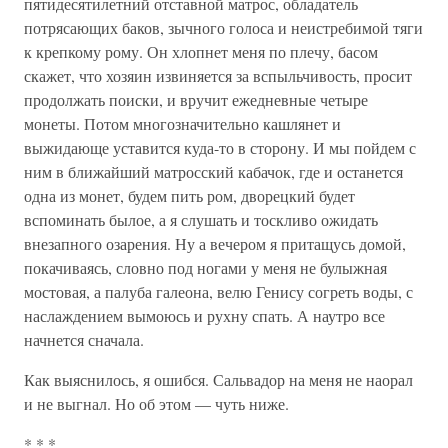
пятидесятилетний отставной матрос, обладатель
потрясающих баков, зычного голоса и неистребимой тяги
к крепкому рому. Он хлопнет меня по плечу, басом
скажет, что хозяин извиняется за вспыльчивость, просит
продолжать поиски, и вручит ежедневные четыре
монеты. Потом многозначительно кашлянет и
выжидающе уставится куда-то в сторону. И мы пойдем с
ним в ближайший матросский кабачок, где и останется
одна из монет, будем пить ром, дворецкий будет
вспоминать былое, а я слушать и тоскливо ожидать
внезапного озарения. Ну а вечером я притащусь домой,
покачиваясь, словно под ногами у меня не булыжная
мостовая, а палуба галеона, велю Генису согреть воды, с
наслаждением вымоюсь и рухну спать. А наутро все
начнется сначала.
Как выяснилось, я ошибся. Сальвадор на меня не наорал
и не выгнал. Но об этом — чуть ниже.
* * *