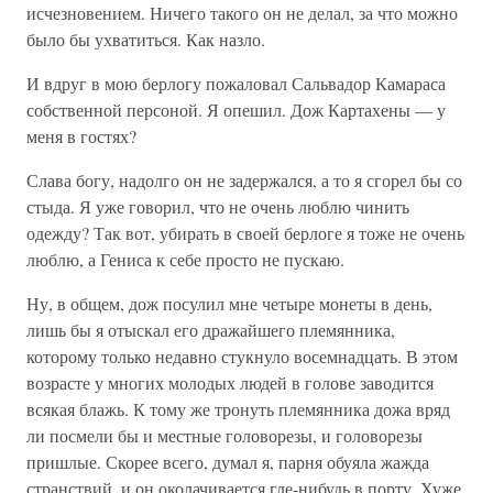
исчезновением. Ничего такого он не делал, за что можно
было бы ухватиться. Как назло.
И вдруг в мою берлогу пожаловал Сальвадор Камараса
собственной персоной. Я опешил. Дож Картахены — у
меня в гостях?
Слава богу, надолго он не задержался, а то я сгорел бы со
стыда. Я уже говорил, что не очень люблю чинить
одежду? Так вот, убирать в своей берлоге я тоже не очень
люблю, а Гениса к себе просто не пускаю.
Ну, в общем, дож посулил мне четыре монеты в день,
лишь бы я отыскал его дражайшего племянника,
которому только недавно стукнуло восемнадцать. В этом
возрасте у многих молодых людей в голове заводится
всякая блажь. К тому же тронуть племянника дожа вряд
ли посмели бы и местные головорезы, и головорезы
пришлые. Скорее всего, думал я, парня обуяла жажда
странствий, и он околачивается где-нибудь в порту. Хуже,