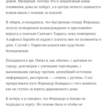
домой. Мизерный, потому что в затрапезный кабак
племянник дожа не пойдет, а в центре нечасто ошивается
всякая шваль с ножами за пазухой.
В общем, я понадеялся, что быстренько отыщу Фернандо,
получу оговоренное вознаграждение и преспокойно
вернусь к поискам Сантьяго Торреса, пока помощнику
Альфонсо Баройя не надоест платить мне по полмонеты в
день. Случай с Торресом казался мне куда более
безнадежным.
Понадеялся я зря. Начал я, как обычно, с шатания по
городу, разговоров с уличными торговцами, с
мальчишками (между прочим, ценнейший источник
информации), расспросов — словом, с рутины. Стал
прокручивать путь Фернандо Камараса с того момента,
как он ступил за ворота дядюшкиного дома.
К вечеру я установил, что Фернандо и близко не
подходил к порту. Не похоже было и чтобы он