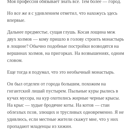
Моя профессия обязывает знать все. Тем более — город.
Но все же я с удивлением отметил, что нахожусь здесь
впервые.
Дальнее предместье, сущая глушь. Косая лощина меж
двух холмов — кому пришло в голову строить монастырь
в лощине? Обычно подобные постройки возводятся на
вершинах холмов, на пригорках. На возвышениях, одним
словом.
Еще тогда я подумал, что это необычный монастырь.
Он был отделен от города большим, похожим на
гигантский лишай пустырем. Пыльные куры рылись в
кучах мусора, на кур охотились жирные черные крысы.
На крыс — худые бродячие коты. На котов — стаи
облезлых псов, злющих и трусливых одновременно. Я не
удивлюсь, если местные жители скажут мне, что у них
пропадают младенцы из хижин.