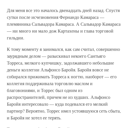
Для меня все это началось двенадцать дней назад. Спустя
сутки после исчезновения Фернандо Камараса —
племянника Сальвадора Камараса. А Сальвадор Камараса
— ни много ни мало дож Картахены и глава торговой
гильдии.
К тому моменту я занимался, как сам считал, совершенно
заурядным делом — разыскивал некоего Сантьяго
Торреса, мелкого купчишку, задолжавшего небольшие
деньги коллегии Альфонсо Баройя. Баройя вовсе не
собирался прижимать Торреса к ногтю, наоборот — его
коллегия поддерживала торговлю маслом и
благовониями, и Торрес был одним из
распространителей, причем не из худших. Альфонсо
Баройя интересовало — куда подевался его мелкий
партнер? Вероятно, Торрес имел устоявшуюся сеть сбыта,
и Баройя не хотел ее терять.