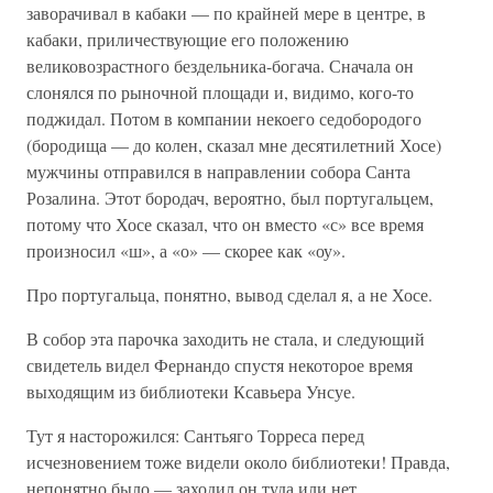
заворачивал в кабаки — по крайней мере в центре, в
кабаки, приличествующие его положению
великовозрастного бездельника-богача. Сначала он
слонялся по рыночной площади и, видимо, кого-то
поджидал. Потом в компании некоего седобородого
(бородища — до колен, сказал мне десятилетний Хосе)
мужчины отправился в направлении собора Санта
Розалина. Этот бородач, вероятно, был португальцем,
потому что Хосе сказал, что он вместо «с» все время
произносил «ш», а «о» — скорее как «оу».
Про португальца, понятно, вывод сделал я, а не Хосе.
В собор эта парочка заходить не стала, и следующий
свидетель видел Фернандо спустя некоторое время
выходящим из библиотеки Ксавьера Унсуе.
Тут я насторожился: Сантьяго Торреса перед
исчезновением тоже видели около библиотеки! Правда,
непонятно было — заходил он туда или нет.