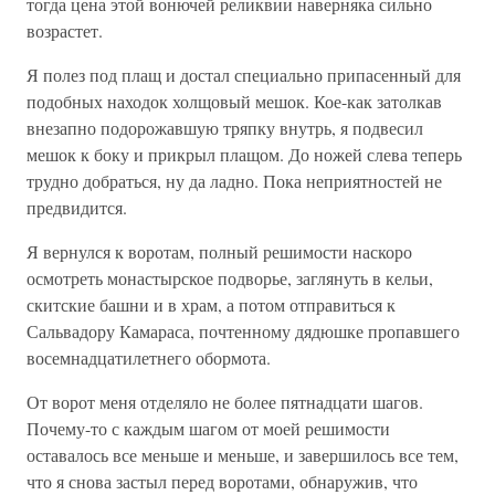
тогда цена этой вонючей реликвии наверняка сильно
возрастет.
Я полез под плащ и достал специально припасенный для
подобных находок холщовый мешок. Кое-как затолкав
внезапно подорожавшую тряпку внутрь, я подвесил
мешок к боку и прикрыл плащом. До ножей слева теперь
трудно добраться, ну да ладно. Пока неприятностей не
предвидится.
Я вернулся к воротам, полный решимости наскоро
осмотреть монастырское подворье, заглянуть в кельи,
скитские башни и в храм, а потом отправиться к
Сальвадору Камараса, почтенному дядюшке пропавшего
восемнадцатилетнего обормота.
От ворот меня отделяло не более пятнадцати шагов.
Почему-то с каждым шагом от моей решимости
оставалось все меньше и меньше, и завершилось все тем,
что я снова застыл перед воротами, обнаружив, что