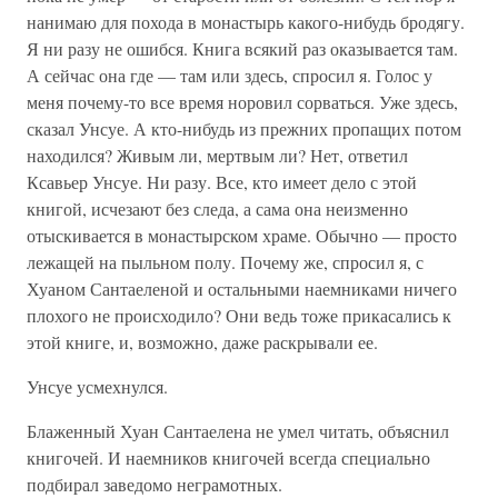
нанимаю для похода в монастырь какого-нибудь бродягу.
Я ни разу не ошибся. Книга всякий раз оказывается там.
А сейчас она где — там или здесь, спросил я. Голос у
меня почему-то все время норовил сорваться. Уже здесь,
сказал Унсуе. А кто-нибудь из прежних пропащих потом
находился? Живым ли, мертвым ли? Нет, ответил
Ксавьер Унсуе. Ни разу. Все, кто имеет дело с этой
книгой, исчезают без следа, а сама она неизменно
отыскивается в монастырском храме. Обычно — просто
лежащей на пыльном полу. Почему же, спросил я, с
Хуаном Сантаеленой и остальными наемниками ничего
плохого не происходило? Они ведь тоже прикасались к
этой книге, и, возможно, даже раскрывали ее.
Унсуе усмехнулся.
Блаженный Хуан Сантаелена не умел читать, объяснил
книгочей. И наемников книгочей всегда специально
подбирал заведомо неграмотных.