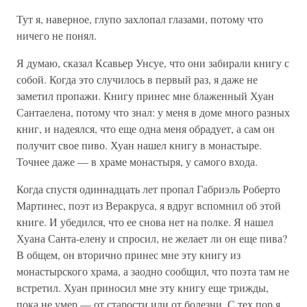
Тут я, наверное, глупо захлопал глазами, потому что
ничего не понял.
Я думаю, сказал Ксавьер Унсуе, что они забирали книгу с
собой. Когда это случилось в первый раз, я даже не
заметил пропажи. Книгу принес мне блаженный Хуан
Сантаелена, потому что знал: у меня в доме много разных
книг, и надеялся, что еще одна меня обрадует, а сам он
получит свое пиво. Хуан нашел книгу в монастыре.
Точнее даже — в храме монастыря, у самого входа.
Когда спустя одиннадцать лет пропал Габриэль Роберто
Мартинес, поэт из Веракруса, я вдруг вспомнил об этой
книге. И убедился, что ее снова нет на полке. Я нашел
Хуана Санта-елену и спросил, не желает ли он еще пива?
В общем, он вторично принес мне эту книгу из
монастырского храма, а заодно сообщил, что поэта там не
встретил. Хуан приносил мне эту книгу еще трижды,
пока не умер — от старости или от болезни. С тех пор я