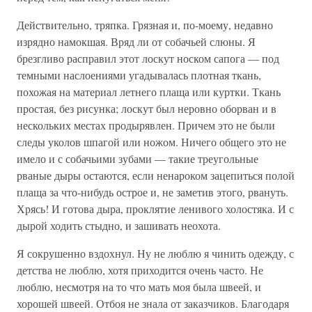
Действительно, тряпка. Грязная и, по-моему, недавно
изрядно намокшая. Вряд ли от собачьей слюны. Я
брезгливо расправил этот лоскут носком сапога — под
темными наслоениями угадывалась плотная ткань,
похожая на материал летнего плаща или куртки. Ткань
простая, без рисунка; лоскут был неровно оборван и в
нескольких местах продырявлен. Причем это не были
следы уколов шпагой или ножом. Ничего общего это не
имело и с собачьими зубами — такие треугольные
рваные дыры остаются, если ненароком зацепиться полой
плаща за что-нибудь острое и, не заметив этого, рвануть.
Хрясь! И готова дыра, проклятие ленивого холостяка. И с
дырой ходить стыдно, и зашивать неохота.
Я сокрушенно вздохнул. Ну не люблю я чинить одежду, с
детства не люблю, хотя приходится очень часто. Не
люблю, несмотря на то что мать моя была швеей, и
хорошей швеей. Отбоя не знала от заказчиков. Благодаря