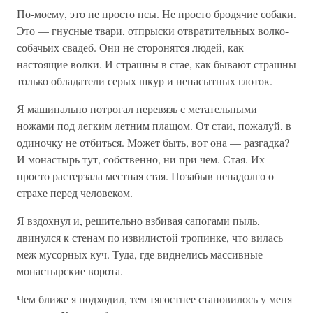
По-моему, это не просто псы. Не просто бродячие собаки.
Это — гнусные твари, отпрыски отвратительных волко-
собачьих свадеб. Они не сторонятся людей, как
настоящие волки. И страшны в стае, как бывают страшны
только обладатели серых шкур и ненасытных глоток.
Я машинально потрогал перевязь с метательными
ножами под легким летним плащом. От стаи, пожалуй, в
одиночку не отбиться. Может быть, вот она — разгадка?
И монастырь тут, собственно, ни при чем. Стая. Их
просто растерзала местная стая. Позабыв ненадолго о
страхе перед человеком.
Я вздохнул и, решительно взбивая сапогами пыль,
двинулся к стенам по извилистой тропинке, что вилась
меж мусорных куч. Туда, где виднелись массивные
монастырские ворота.
Чем ближе я подходил, тем тягостнее становилось у меня