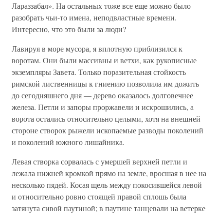
Лараззабал». На остальных тоже все еще можно было
разобрать чьи-то имена, неподвластные времени.
Интересно, что это были за люди?
Лавируя в море мусора, я вплотную приблизился к
воротам. Они были массивны и ветхи, как рукописные
экземпляры Завета. Только поразительная стойкость
римской лиственницы к гниению позволила им дожить
до сегодняшнего дня — дерево оказалось долговечнее
железа. Петли и запоры проржавели и искрошились, а
ворота остались относительно целыми, хотя на внешней
стороне створок рыжели ископаемые разводы поколений
и поколений южного лишайника.
Левая створка сорвалась с умершей верхней петли и
лежала нижней кромкой прямо на земле, вросшая в нее на
несколько пядей. Косая щель между покосившейся левой
и относительно ровно стоящей правой сплошь была
затянута сивой паутиной; в паутине танцевали на ветерке