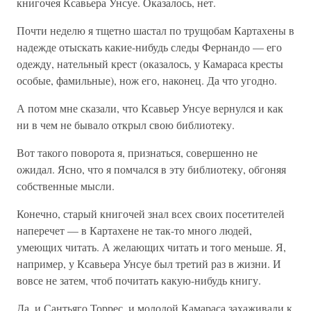
книгочея Ксавьера Унсуе. Оказалось, нет.
Почти неделю я тщетно шастал по трущобам Картахены в
надежде отыскать какие-нибудь следы Фернандо — его
одежду, нательный крест (оказалось, у Камараса кресты
особые, фамильные), нож его, наконец. Да что угодно.
А потом мне сказали, что Ксавьер Унсуе вернулся и как
ни в чем не бывало открыл свою библиотеку.
Вот такого поворота я, признаться, совершенно не
ожидал. Ясно, что я помчался в эту библиотеку, обгоняя
собственные мысли.
Конечно, старый книгочей знал всех своих посетителей
наперечет — в Картахене не так-то много людей,
умеющих читать. А желающих читать и того меньше. Я,
например, у Ксавьера Унсуе был третий раз в жизни. И
вовсе не затем, чтоб почитать какую-нибудь книгу.
Да, и Сантьяго Торрес, и молодой Камараса захаживали к