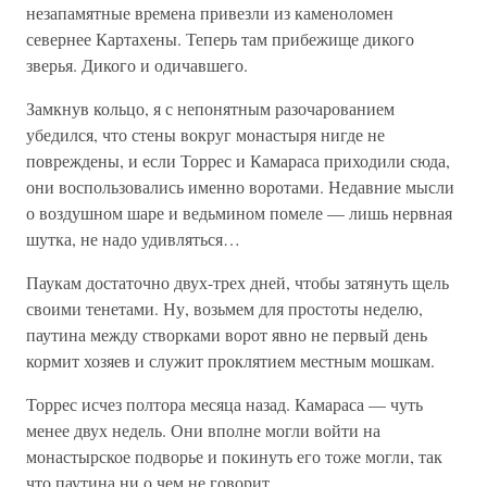
незапамятные времена привезли из каменоломен
севернее Картахены. Теперь там прибежище дикого
зверья. Дикого и одичавшего.
Замкнув кольцо, я с непонятным разочарованием
убедился, что стены вокруг монастыря нигде не
повреждены, и если Торрес и Камараса приходили сюда,
они воспользовались именно воротами. Недавние мысли
о воздушном шаре и ведьмином помеле — лишь нервная
шутка, не надо удивляться…
Паукам достаточно двух-трех дней, чтобы затянуть щель
своими тенетами. Ну, возьмем для простоты неделю,
паутина между створками ворот явно не первый день
кормит хозяев и служит проклятием местным мошкам.
Торрес исчез полтора месяца назад. Камараса — чуть
менее двух недель. Они вполне могли войти на
монастырское подворье и покинуть его тоже могли, так
что паутина ни о чем не говорит.