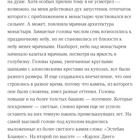
на душе. Хотя особых причин тому я не усмотрел —
возможно, на меня действовал дух запустения, отпечаток
которого с приближением к монастырю чувствовался все
сильнее. А может, повлияла мрачная архитектура
монастыря. Замшелые головы числом семь возносились к
праздничному небу, но не становились от близости к
небу менее мрачными. Наоборот, небо над монастырем
начинало казаться мрачным, несмотря на яркость и
голубизну. Головы храма, увенчанные круглыми
шапками с алонсовскими крестами на куполах, все были
разного размера. И еще создавалось впечатление, что они
строились в разное время, потому что камень, из которого
они были сложены, имел разные оттенки. Головы
повыше и на более толстых башнях — потемнее. Которые
поскромнее — светлые, словно время еще не успело
оставить на них темную накипь промелькнувших лет. На
самой высокой голове под куполом виднелись
выложенные из более светлого камня слова: «Эстебан
Бланкес». На второй по высоте — «Карлос Диего