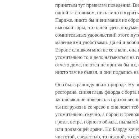
принятым тут правилам поведения. Ви
одной за столиком, пить вино и курить
Париже, никто бы и внимания не обрат
высокой горы, что о ней здесь подумаю
сомнительных удовольствий этого пу
маленькими удобствами. Да ей и вообще
Европе слишком многие ее знали, она
утомительно то и дело натыкаться на 
отчего дома, но отец не принял бы их,
никто там не бывал, и они подались на
Она была равнодушна к природе. Ну, в
ресторана, синяя гладь фиорда с борта
заставляющие поверить в приход весны
ты погружен в ее чрево и она лезет тебе
утомительно, скучно, а порой и трево
грозы, ветра, горного обвала, пыльной
или ползающей дряни. Но Баярду хоче
чистотой, свежестью, то нежной, то ве