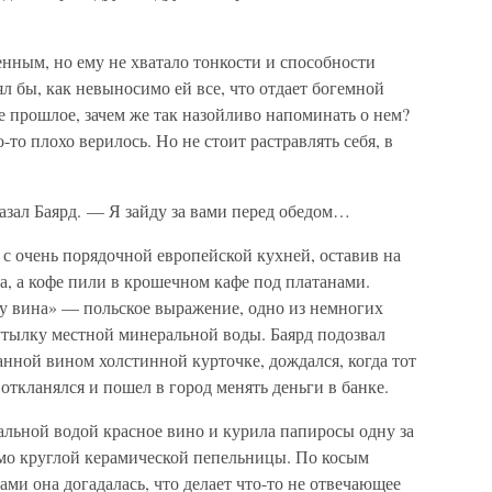
енным, но ему не хватало тонкости и способности
л бы, как невыносимо ей все, что отдает богемной
ее прошлое, зачем же так назойливо напоминать о нем?
-то плохо верилось. Но не стоит растравлять себя, в
зал Баярд. — Я зайду за вами перед обедом…
, с очень порядочной европейской кухней, оставив на
а, а кофе пили в крошечном кафе под платанами.
ку вина» — польское выражение, одно из немногих
утылку местной минеральной воды. Баярд подозвал
нной вином холстинной курточке, дождался, когда тот
откланялся и пошел в город менять деньги в банке.
альной водой красное вино и курила папиросы одну за
имо круглой керамической пепельницы. По косым
ами она догадалась, что делает что-то не отвечающее