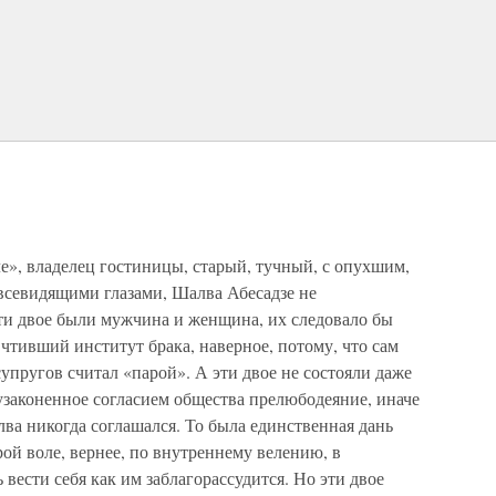
ле», владелец гостиницы, старый, тучный, с опухшим,
всевидящими глазами, Шалва Абесадзе не
ти двое были мужчина и женщина, их следовало бы
 чтивший институт брака, наверное, потому, что сам
упругов считал «парой». А эти двое не состояли даже
узаконенное согласием общества прелюбодеяние, иначе
ва никогда соглашался. То была единственная дань
ой воле, вернее, по внутреннему велению, в
вести себя как им заблагорассудится. Но эти двое