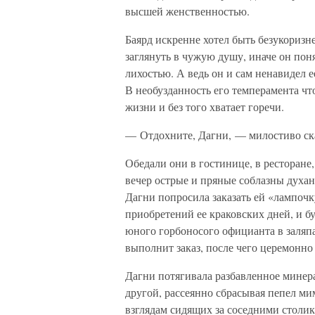
высшей женственностью.
Баярд искренне хотел быть безукоризн
заглянуть в чужую душу, иначе он поня
лихостью. А ведь он и сам ненавидел 
В необузданность его темперамента что
жизни и без того хватает горечи.
— Отдохните, Дагни, — милостиво ска
Обедали они в гостинице, в ресторане
вечер острые и пряные соблазны духан
Дагни попросила заказать ей «лампоч
приобретений ее краковских дней, и б
юного горбоносого официанта в заляпа
выполнит заказ, после чего церемонно 
Дагни потягивала разбавленное минер
другой, рассеянно сбрасывая пепел м
взглядам сидящих за соседними столик