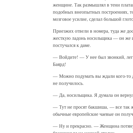
женщине. Так размышлял в тени плата
подобных внеопытных построениях, т
мозговое усилие, сделал большой глот
Приезжих отвели в номера, туда же до
жесткую ладонь носильщика — он же 
постучался к даме.
— Войдите! — У нее был звонкий, лег
Баярд!
— Можно подумать вы ждали кого-то д
не получилось.
— Да, носильщика. Я думала он верну
— Тут не просят бакшиша, — все так ж
обычные европейские чаевые он получ
— Ну и прекрасно. — Женщина потянул
брошенным на ночной столик.