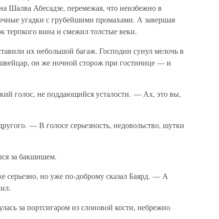
на Шалва Абесадзе, перемежая, что неизбежно в
очные угадки с грубейшими промахами. А завершая
ок терпкого вина и смежил толстые веки.
ставили их небольшой багаж. Господин сунул мелочь в
швейцар, он же ночной сторож при гостинице — и
кий голос, не поддающийся усталости. — Ах, это вы,
ругого. — В голосе серьезность, недовольство, шутки
лся за бакшишем.
е серьезно, но уже по-доброму сказал Баярд. — А
ил.
ась за портсигаром из слоновой кости, небрежно