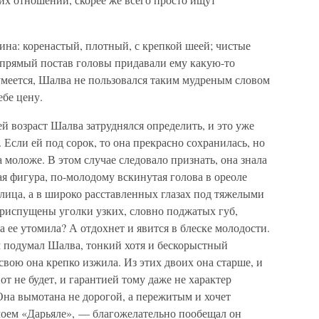
на: коренастый, плотный, с крепкой шеей; чистые
 упрямый постав головы придавали ему какую-то
умеется, Шалва не пользовался таким мудреным словом
ебе цену.
й возраст Шалва затруднялся определить, и это уже
. Если ей под сорок, то она прекрасно сохранилась, но
 моложе. В этом случае следовало признать, она знала
ая фигура, по-молодому вскинутая голова в ореоле
лица, а в широко расставленных глазах под тяжелыми
приспущены уголки узких, словно поджатых губ,
 ее утомила? А отдохнет и явится в блеске молодости.
м подумал Шалва, тонкий хотя и бескорыстный
свою она крепко изжила. Из этих двоих она старше, и
от не будет, и гарантией тому даже не характер
 Она вымотана не дорогой, а пережитым и хочет
моем «Дарьяле», — благожелательно пообещал он