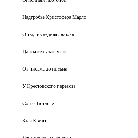
Надгробье Кристофера Марло
О ты, последняя любовь!
Царскосельское утро
От письма до письма
У Крестовского перевоза
Сон о Тютчеве
Злая Квинта
День крутого человека