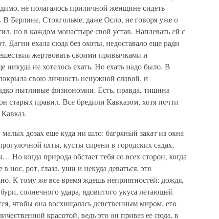
димо, не полагалось приличной женщине сидеть
. В Берлине, Стокгольме, даже Осло, не говоря уже о
ил, но в каждом монастыре свой устав. Наплевать ей с
т. Дагни ехала сюда без охоты, недоставало еще ради
тешествия жертвовать своими привычками и
 никуда не хотелось ехать. Но ехать надо было. В
 покрыла свою личность ненужной славой, и
гадко пытливые физиономии. Есть, правда, тишина
 он старых правил. Все бредили Кавказом, хотя почти
 Кавказ.
 малых дозах еще куда ни шло: багряный закат из окна
 прогулочной яхты, кусты сирени в городских садах,
… Но когда природа обстает тебя со всех сторон, когда
 в нос, рот, глаза, уши и некуда деваться, это
жно. К тому же все время ждешь неприятностей: дождя,
 бури, солнечного удара, ядовитого укуса летающей
тся, чтобы она восхищалась девственным миром, его
личественной красотой, ведь это он привез ее сюда, в