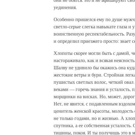
уединения.
Особенно пришелся ему по душе мужчи
светло-серые слегка навыкате глаза и
воинственную респектабельность. Раз
и определил приезжего просто: знает с
Хлопоты скорее могли быть с дамой, че
настораживало, как и всякая неясность
Шалву не удивило бы окажись она куда
жестокие ветры и бури. Стройная легк
пушистых светлых волос, четкий овал 
веками — горечь знания и усталость, 
морщинки на висках. Но, может, дорога
Нет, не явится, с подавленным вздохо
ценитель женской красоты, молодость 
не только годами, но и жизнью. А хлоп
спутника, а ее собственная усталость.
тишины, покоя. И ты получишь это в 