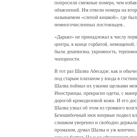
попросили смежные номера, чем избав
объяснений. Им отвели номера на втор
называемом «слепой кишкой», где был
немногочисленных постояльцев..
«Дарьял» не принадлежал к числу перв
центра, в конце горбатой, немощеной,
были дешевизна, укромность, терпимос
чопорности.
В тот раз Шалва Абесадзе, как и обыч
под старым платаном у входа в гостин
Шалва поймал их узкими щелками меж 
Иностранцы, прекрасно одеты, с мане
дорогой крокодиловой кожи. И его дос
Шалва узнал об этом из громкого возг
Безошибочный нюх впервые подвел вла
слишком уверенно и свободно держалис
промахом, думал Шалва и уж конечно,
они не боятся. Но и не афишируют сво