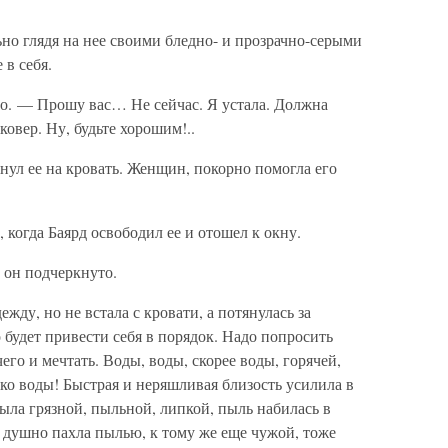
но глядя на нее своими бледно- и прозрачно-серыми
 в себя.
но. — Прошу вас… Не сейчас. Я устала. Должна
овер. Ну, будьте хорошим!..
нул ее на кровать. Женщин, покорно помогла его
 когда Баярд освободил ее и отошел к окну.
 он подчеркнуто.
ду, но не встала с кровати, а потянулась за
 будет привести себя в порядок. Надо попросить
его и мечтать. Воды, воды, скорее воды, горячей,
ько воды! Быстрая и неряшливая близость усилила в
ыла грязной, пыльной, липкой, пыль набилась в
жа душно пахла пылью, к тому же еще чужой, тоже