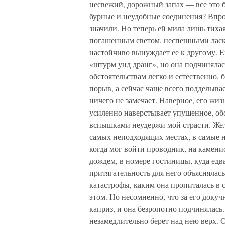
несвежий, дорожный запах — все это 
бурные и неудобные соединения? Впроч
значили. Но теперь ей мила лишь тихая
погашенным светом, неспешными ласк
настойчиво вынуждает ее к другому. Е
«штурм унд дранг», но она подчиняла
обстоятельствам легко и естественно,
порыв, а сейчас чаще всего подделывае
ничего не замечает. Наверное, его жиз
усиленно наверстывает упущенное, об
вспышками неудержи мой страсти. Жел
самых неподходящих местах, в самые н
когда мог войти проводник, на камени
дождем, в номере гостиницы, куда едв
притягательность для него объяснялас
катастрофы, каким она пропиталась в 
этом. Но несомненно, что за его доку
каприз, и она безропотно подчинялас
незамедлительно берет над нею верх. 