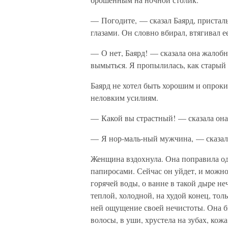
— Погодите, — сказал Баярд, присталь
глазами. Он словно вбирал, втягивал ее
— О нет, Баярд! — сказала она жалоб
вымыться. Я пропылилась, как старый к
Баярд не хотел быть хорошим и опроки
неловким усилиям.
— Какой вы страстный! — сказала она,
— Я нор-маль-ный мужчина, — сказал
Женщина вздохнула. Она поправила одеж
папиросами. Сейчас он уйдет, и можно
горячей воды, о ванне в такой дыре неч
теплой, холодной, на худой конец, тол
ней ощущение своей нечистоты. Она б
волосы, в уши, хрустела на зубах, ко