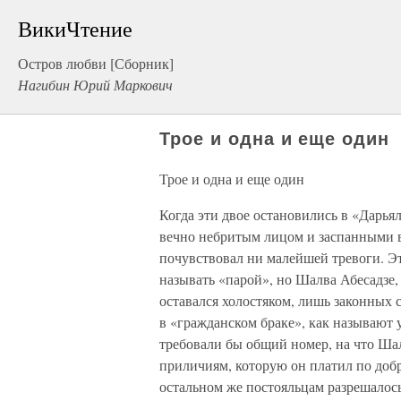
ВикиЧтение
Остров любви [Сборник]
Нагибин Юрий Маркович
Трое и одна и еще один
Трое и одна и еще один
Когда эти двое остановились в «Дарья
вечно небритым лицом и заспанными 
почувствовал ни малейшей тревоги. Э
называть «парой», но Шалва Абесадзе,
оставался холостяком, лишь законных с
в «гражданском браке», как называют 
требовали бы общий номер, на что Шал
приличиям, которую он платил по добр
остальном же постояльцам разрешалось 