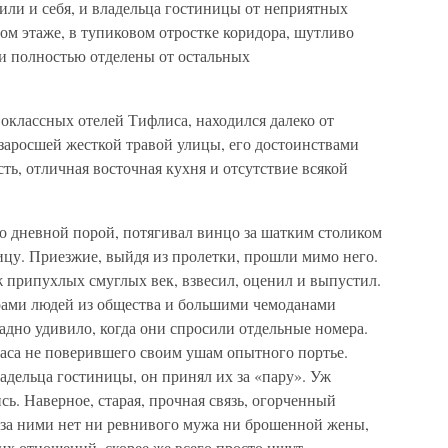
или и себя, и владельца гостиницы от неприятных
ом этаже, в тупиковом отростке коридора, шутливо
и полностью отделены от остальных
оклассных отелей Тифлиса, находился далеко от
 заросшей жесткой травой улицы, его достоинствами
ть, отличная восточная кухня и отсутствие всякой
но дневной порой, потягивал винцо за шатким столиком
ицу. Приезжие, выйдя из пролетки, прошли мимо него.
припухлых смуглых век, взвесил, оценил и выпустил.
рами людей из общества и большими чемоданами
адно удивило, когда они спросили отдельные номера.
ласа не поверившего своим ушам опытного портье.
дельца гостиницы, он принял их за «пару». Уж
ь. Наверное, старая, прочная связь, огорченный
 за ними нет ни ревнивого мужа ни брошенной жены,
их отношений, скорее же всего просто ищут