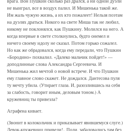
врага. Вон Пушкин сколько раз дрался, а ни одной дуэли
не выиграл, все в воздух палил. И Мишенька такой же.
Им жаль чужую жизнь, а их кто пожалеет! Нельзя поэтам
на дуэлях драться. Никого на свете Миша так не любил,
никому не поклонялся, как Пушкину. Молился на него. А
когда впервые в свете столкнулись, будто онемел и
ничего своему идолу не сказал. Потом горько сожалел.
Но как же обрадовался, когда ему передали, что Пушкин
«Бородино» похвалил. «Далеко мальчик пойдет!» —
доподлинные слова Александра Сергеевича. И
Мишенька жил мечтой о новой встрече. И что Пушкин
ему главное слово скажет. Не дождался. Дантесова пуля
ту мечту убила. (Утирает глаза. И, разозлившись на себя
за слабость, говорит иным, деловым тоном.) А
кружевниц ты привезла?
Аграфена кивает.
(Звонит в колокольчик и приказывает явившемуся слуге.)
Девок-кружевниц приведи!.. Поди, забаловались там без