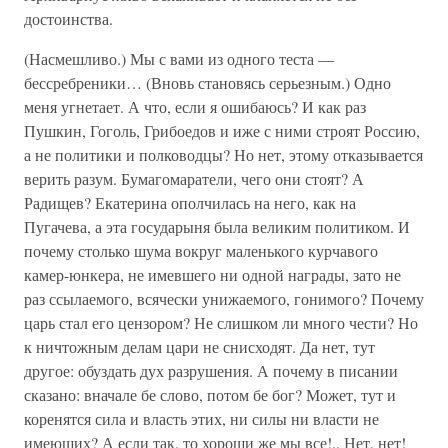
достоинства.
(Насмешливо.) Мы с вами из одного теста —
бессребреники… (Вновь становясь серьезным.) Одно
меня угнетает. А что, если я ошибаюсь? И как раз
Пушкин, Гоголь, Грибоедов и иже с ними строят Россию,
а не политики и полководцы? Но нет, этому отказывается
верить разум. Бумагомаратели, чего они стоят? А
Радищев? Екатерина ополчилась на него, как на
Пугачева, а эта государыня была великим политиком. И
почему столько шума вокруг маленького курчавого
камер-юнкера, не имевшего ни одной награды, зато не
раз ссылаемого, всячески унижаемого, гонимого? Почему
царь стал его цензором? Не слишком ли много чести? Но
к ничтожным делам цари не снисходят. Да нет, тут
другое: обуздать дух разрушения. А почему в писании
сказано: вначале бе слово, потом бе бог? Может, тут и
коренятся сила и власть этих, ни силы ни власти не
имеющих? А если так, то хороши же мы все!.. Нет, нет!