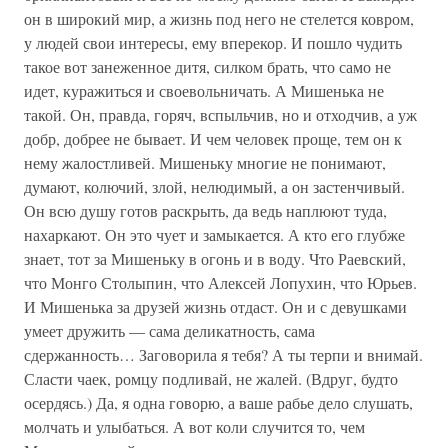
он в широкий мир, а жизнь под него не стелется ковром,
у людей свои интересы, ему вперекор. И пошло чудить
такое вот занеженное дитя, силком брать, что само не
идет, куражиться и своевольничать. А Мишенька не
такой. Он, правда, горяч, вспыльчив, но и отходчив, а уж
добр, добрее не бывает. И чем человек проще, тем он к
нему жалостливей. Мишеньку многие не понимают,
думают, колючий, злой, нелюдимый, а он застенчивый.
Он всю душу готов раскрыть, да ведь наплюют туда,
нахаркают. Он это чует и замыкается. А кто его глубже
знает, тот за Мишеньку в огонь и в воду. Что Раевский,
что Монго Столыпин, что Алексей Лопухин, что Юрьев.
И Мишенька за друзей жизнь отдаст. Он и с девушками
умеет дружить — сама деликатность, сама
сдержанность… Заговорила я тебя? А ты терпи и внимай.
Сласти чаек, ромцу подливай, не жалей. (Вдруг, будто
осердясь.) Да, я одна говорю, а ваше рабье дело слушать,
молчать и улыбаться. А вот коли случится то, чем