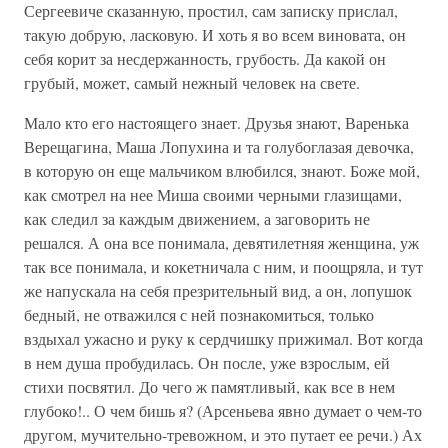
Сергеевиче сказанную, простил, сам записку прислал,
такую добрую, ласковую. И хоть я во всем виновата, он
себя корит за несдержанность, грубость. Да какой он
грубый, может, самый нежный человек на свете.
Мало кто его настоящего знает. Друзья знают, Варенька
Верещагина, Маша Лопухина и та голубоглазая девочка,
в которую он еще мальчиком влюбился, знают. Боже мой,
как смотрел на нее Миша своими черными глазищами,
как следил за каждым движением, а заговорить не
решался. А она все понимала, девятилетняя женщина, уж
так все понимала, и кокетничала с ним, и поощряла, и тут
же напускала на себя презрительный вид, а он, лопушок
бедный, не отважился с ней познакомиться, только
вздыхал ужасно и руку к сердчишку прижимал. Вот когда
в нем душа пробудилась. Он после, уже взрослым, ей
стихи посвятил. До чего ж памятливый, как все в нем
глубоко!.. О чем бишь я? (Арсеньева явно думает о чем-то
другом, мучительно-тревожном, и это путает ее речи.) Ах