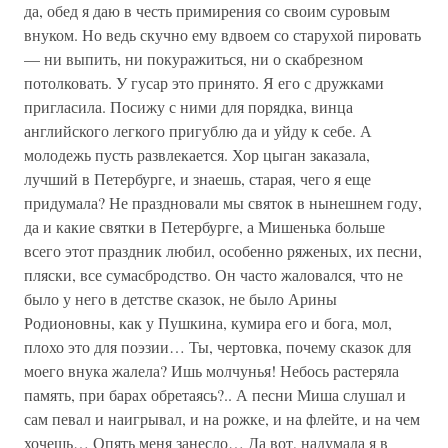
да, обед я даю в честь примирения со своим суровым
внуком. Но ведь скучно ему вдвоем со старухой пировать
— ни выпить, ни покуражиться, ни о скабрезном
потолковать. У гусар это принято. Я его с дружками
пригласила. Посижу с ними для порядка, винца
английского легкого пригублю да и уйду к себе. А
молодежь пусть развлекается. Хор цыган заказала,
лучший в Петербурге, и знаешь, старая, чего я еще
придумала? Не праздновали мы святок в нынешнем году,
да и какие святки в Петербурге, а Мишенька больше
всего этот праздник любил, особенно ряженых, их песни,
пляски, все сумасбродство. Он часто жаловался, что не
было у него в детстве сказок, не было Арины
Родионовны, как у Пушкина, кумира его и бога, мол,
плохо это для поэзии… Ты, чертовка, почему сказок для
моего внука жалела? Ишь молчунья! Небось растеряла
память, при барах обретаясь?.. А песни Миша слушал и
сам певал и наигрывал, и на рожке, и на флейте, и на чем
хочешь… Опять меня занесло… Да вот, надумала я в