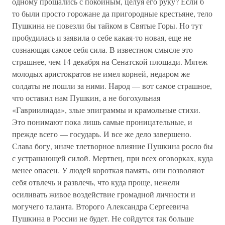
одному прощались с покойным, целуя его руку? Если б
то были просто горожане да пригородные крестьяне, тело
Пушкина не повезли бы тайком в Святые Горы. Но тут
пробудилась и заявила о себе какая-то новая, еще не
сознающая самое себя сила. В известном смысле это
страшнее, чем 14 декабря на Сенатской площади. Мятеж
молодых аристократов не имел корней, недаром же
солдаты не пошли за ними. Народ — вот самое страшное,
что оставил нам Пушкин, а не богохульная
«Гавриилиада», злые эпиграммы и крамольные стихи.
Это понимают пока лишь самые проницательные, и
прежде всего — государь. И все же дело завершено.
Слава богу, иначе тлетворное влияние Пушкина росло бы
с устрашающей силой. Мертвец, при всех оговорках, куда
менее опасен. У людей короткая память, они позволяют
себя отвлечь и развлечь, что куда проще, нежели
осиливать живое воздействие громадной личности и
могучего таланта. Второго Александра Сергеевича
Пушкина в России не будет. Не сойдутся так больше