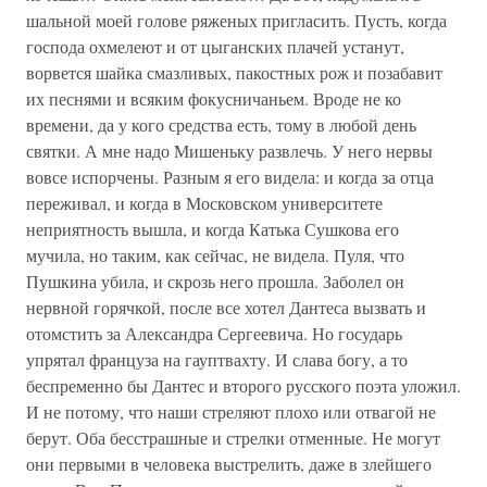
шальной моей голове ряженых пригласить. Пусть, когда
господа охмелеют и от цыганских плачей устанут,
ворвется шайка смазливых, пакостных рож и позабавит
их песнями и всяким фокусничаньем. Вроде не ко
времени, да у кого средства есть, тому в любой день
святки. А мне надо Мишеньку развлечь. У него нервы
вовсе испорчены. Разным я его видела: и когда за отца
переживал, и когда в Московском университете
неприятность вышла, и когда Катька Сушкова его
мучила, но таким, как сейчас, не видела. Пуля, что
Пушкина убила, и скрозь него прошла. Заболел он
нервной горячкой, после все хотел Дантеса вызвать и
отомстить за Александра Сергеевича. Но государь
упрятал француза на гауптвахту. И слава богу, а то
беспременно бы Дантес и второго русского поэта уложил.
И не потому, что наши стреляют плохо или отвагой не
берут. Оба бесстрашные и стрелки отменные. Не могут
они первыми в человека выстрелить, даже в злейшего