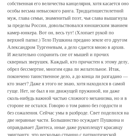
собственная его величества канцелярия, хотя касается оно
особы весьма невысокого ранга. Тридцатишестилетний
муж, глава семьи, знаменитый поэт, чья слава вышагнула
за пределы России, довольствовался юношеским званием
камер-юнкера. Вот он, весь тут! (Хлопает рукой по
верхней папке.) Тело Пушкина предано земле его другом
Александром Тургеневым, а дело сдается мною в архив.
И желательно сохранить сие от мышей и прочих
скверных зверушек. Каждый, кто причастен к этому делу,
обрел бессмертие, многим едва ли желательное. Итак,
покончено таинственное дело, а до конца ли разгадано —
кто знает? Даже я этого не знаю, хотя находился в самой
гуще. Нет, не был я ни движущей пружиной, ни даже
сколь-нибудь важной частью сложного механизма, но и в
стороне не остался. Говорю о том равно без гордости и
без сожаления. Сейчас умы в разброде. Свет поделился на
две неравные части. Большинство осуждает Пушкина и
оправдывает Дантеса, иные даже рукоплещут красавцу
эмигранту, что несколько странно с патриотической