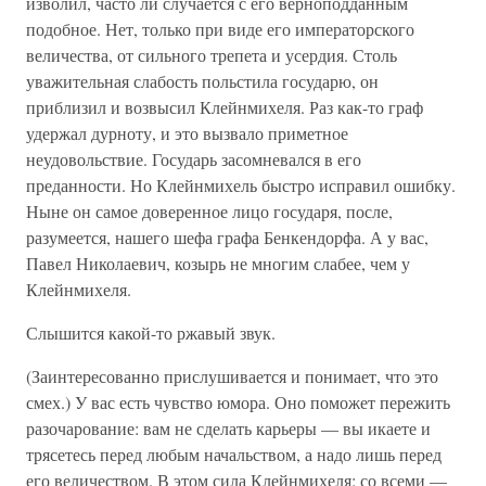
изволил, часто ли случается с его верноподданным
подобное. Нет, только при виде его императорского
величества, от сильного трепета и усердия. Столь
уважительная слабость польстила государю, он
приблизил и возвысил Клейнмихеля. Раз как-то граф
удержал дурноту, и это вызвало приметное
неудовольствие. Государь засомневался в его
преданности. Но Клейнмихель быстро исправил ошибку.
Ныне он самое доверенное лицо государя, после,
разумеется, нашего шефа графа Бенкендорфа. А у вас,
Павел Николаевич, козырь не многим слабее, чем у
Клейнмихеля.
Слышится какой-то ржавый звук.
(Заинтересованно прислушивается и понимает, что это
смех.) У вас есть чувство юмора. Оно поможет пережить
разочарование: вам не сделать карьеры — вы икаете и
трясетесь перед любым начальством, а надо лишь перед
его величеством. В этом сила Клейнмихеля: со всеми —