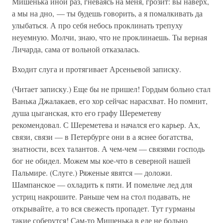
Мишенька иной раз, гневаясь на меня, грозит: вы наверх,
а мы на дно, — ты будешь говорить, а я помалкивать да
улыбаться. А про себя небось проклинать трепуху
неуемную. Молчи, знаю, что не проклинаешь. Ты верная
Личарда, сама от вольной отказалась.
Входит слуга и протягивает Арсеньевой записку.
(Читает записку.) Еще бы не пришел! Гордым больно стал
Ванька Джалакаев, его хор сейчас нарасхват. Но помнит,
душа цыганская, кто его графу Шереметеву
рекомендовал. С Шереметева и начался его карьер. Ах,
связи, связи — в Петербурге они в а яснее богатства,
знатности, всех талантов. А чем-чем — связями господь
бог не обидел. Можем мы кое-что в северной нашей
Пальмире. (Слуге.) Ряженые явятся — доложи.
Шампанское — охладить к пяти. И помельче лед для
устриц накрошите. Раньше чем на стол подавать, не
открывайте, а то вся свежесть пропадет. Тут гурманы
такие соберутся! Сам-то Мишенька в еде не больно