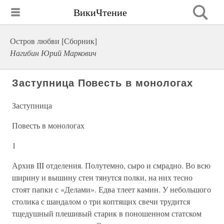
ВикиЧтение
Остров любви [Сборник]
Нагибин Юрий Маркович
Заступница Повесть в монологах
Заступница
Повесть в монологах
1
Архив III отделения. Полутемно, сыро и смрадно. Во всю
ширину и вышину стен тянутся полки, на них тесно
стоят папки с «Делами». Едва тлеет камин. У небольшого
столика с шандалом о три коптящих свечи трудится
тщедушный плешивый старик в поношенном статском