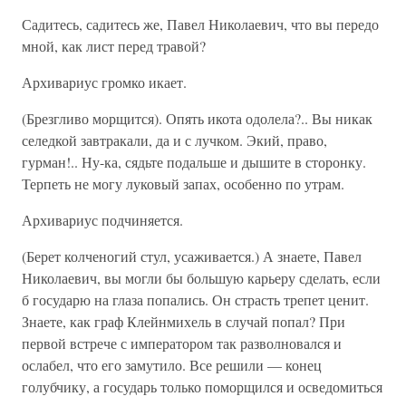
Садитесь, садитесь же, Павел Николаевич, что вы передо
мной, как лист перед травой?
Архивариус громко икает.
(Брезгливо морщится). Опять икота одолела?.. Вы никак
селедкой завтракали, да и с лучком. Экий, право,
гурман!.. Ну-ка, сядьте подальше и дышите в сторонку.
Терпеть не могу луковый запах, особенно по утрам.
Архивариус подчиняется.
(Берет колченогий стул, усаживается.) А знаете, Павел
Николаевич, вы могли бы большую карьеру сделать, если
б государю на глаза попались. Он страсть трепет ценит.
Знаете, как граф Клейнмихель в случай попал? При
первой встрече с императором так разволновался и
ослабел, что его замутило. Все решили — конец
голубчику, а государь только поморщился и осведомиться