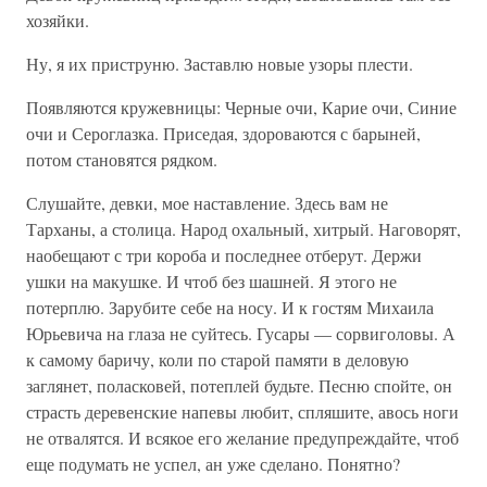
хозяйки.
Ну, я их приструню. Заставлю новые узоры плести.
Появляются кружевницы: Черные очи, Карие очи, Синие
очи и Сероглазка. Приседая, здороваются с барыней,
потом становятся рядком.
Слушайте, девки, мое наставление. Здесь вам не
Тарханы, а столица. Народ охальный, хитрый. Наговорят,
наобещают с три короба и последнее отберут. Держи
ушки на макушке. И чтоб без шашней. Я этого не
потерплю. Зарубите себе на носу. И к гостям Михаила
Юрьевича на глаза не суйтесь. Гусары — сорвиголовы. А
к самому баричу, коли по старой памяти в деловую
заглянет, поласковей, потеплей будьте. Песню спойте, он
страсть деревенские напевы любит, спляшите, авось ноги
не отвалятся. И всякое его желание предупреждайте, чтоб
еще подумать не успел, ан уже сделано. Понятно?