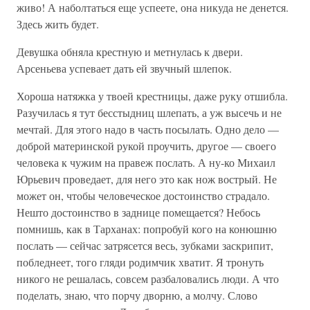
живо! А наболтаться еще успеете, она никуда не денется.
Здесь жить будет.
Девушка обняла крестную и метнулась к двери.
Арсеньева успевает дать ей звучный шлепок.
Хороша натяжка у твоей крестницы, даже руку отшибла.
Разучилась я тут бесстыдниц шлепать, а уж высечь и не
мечтай. Для этого надо в часть посылать. Одно дело —
доброй материнской рукой проучить, другое — своего
человека к чужим на правеж послать. А ну-ко Михаил
Юрьевич проведает, для него это как нож вострый. Не
может он, чтобы человеческое достоинство страдало.
Нешто достоинство в заднице помещается? Небось
помнишь, как в Тарханах: попробуй кого на конюшню
послать — сейчас затрясется весь, зубками заскрипит,
побледнеет, того гляди родимчик хватит. Я тронуть
никого не решалась, совсем разбаловались люди. А что
поделать, знаю, что порчу дворню, а молчу. Слово