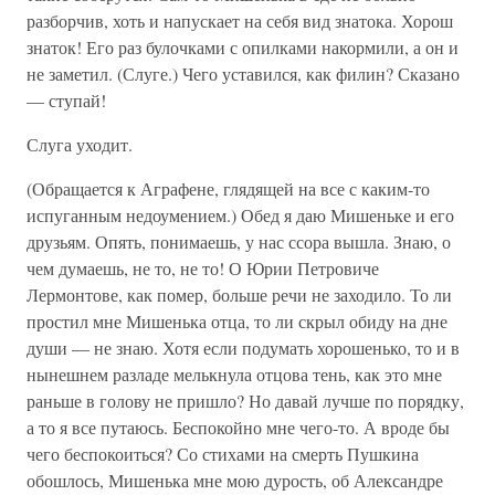
разборчив, хоть и напускает на себя вид знатока. Хорош
знаток! Его раз булочками с опилками накормили, а он и
не заметил. (Слуге.) Чего уставился, как филин? Сказано
— ступай!
Слуга уходит.
(Обращается к Аграфене, глядящей на все с каким-то
испуганным недоумением.) Обед я даю Мишеньке и его
друзьям. Опять, понимаешь, у нас ссора вышла. Знаю, о
чем думаешь, не то, не то! О Юрии Петровиче
Лермонтове, как помер, больше речи не заходило. То ли
простил мне Мишенька отца, то ли скрыл обиду на дне
души — не знаю. Хотя если подумать хорошенько, то и в
нынешнем разладе мелькнула отцова тень, как это мне
раньше в голову не пришло? Но давай лучше по порядку,
а то я все путаюсь. Беспокойно мне чего-то. А вроде бы
чего беспокоиться? Со стихами на смерть Пушкина
обошлось, Мишенька мне мою дурость, об Александре