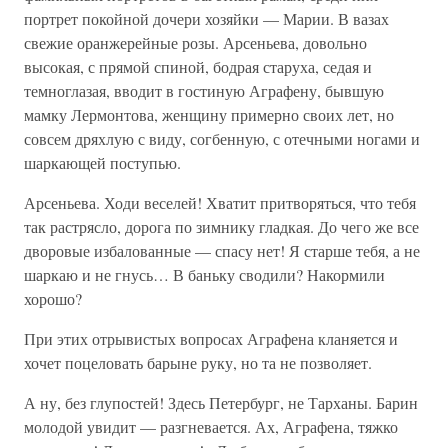
портрет покойной дочери хозяйки — Марии. В вазах
свежие оранжерейные розы. Арсеньева, довольно
высокая, с прямой спиной, бодрая старуха, седая и
темноглазая, вводит в гостиную Аграфену, бывшую
мамку Лермонтова, женщину примерно своих лет, но
совсем дряхлую с виду, согбенную, с отечными ногами и
шаркающей поступью.
Арсеньева. Ходи веселей! Хватит притворяться, что тебя
так растрясло, дорога по зимнику гладкая. До чего же все
дворовые избалованные — спасу нет! Я старше тебя, а не
шаркаю и не гнусь… В баньку сводили? Накормили
хорошо?
При этих отрывистых вопросах Аграфена кланяется и
хочет поцеловать барыне руку, но та не позволяет.
А ну, без глупостей! Здесь Петербург, не Тарханы. Барин
молодой увидит — разгневается. Ах, Аграфена, тяжко