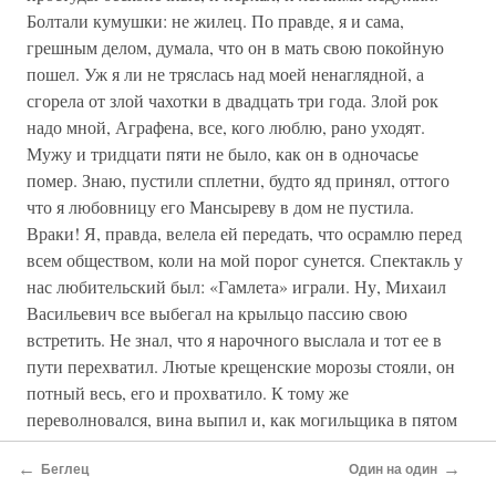
Болтали кумушки: не жилец. По правде, я и сама,
грешным делом, думала, что он в мать свою покойную
пошел. Уж я ли не тряслась над моей ненаглядной, а
сгорела от злой чахотки в двадцать три года. Злой рок
надо мной, Аграфена, все, кого люблю, рано уходят.
Мужу и тридцати пяти не было, как он в одночасье
помер. Знаю, пустили сплетни, будто яд принял, оттого
что я любовницу его Мансыреву в дом не пустила.
Враки! Я, правда, велела ей передать, что осрамлю перед
всем обществом, коли на мой порог сунется. Спектакль у
нас любительский был: «Гамлета» играли. Ну, Михаил
Васильевич все выбегал на крыльцо пассию свою
встретить. Не знал, что я нарочного выслала и тот ее в
пути перехватил. Лютые крещенские морозы стояли, он
потный весь, его и прохватило. К тому же
переволновался, вина выпил и, как могильщика в пятом
действии отыграл, прошел в гардеробную, тут ему
←
→
карачун и приключился. А что там пузырек пустой
Беглец
Один на один