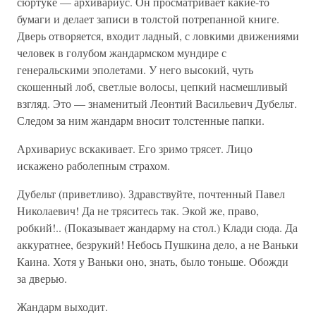
сюртуке — архивариус. Он просматривает какие-то
бумаги и делает записи в толстой потрепанной книге.
Дверь отворяется, входит ладный, с ловкими движениями
человек в голубом жандармском мундире с
генеральскими эполетами. У него высокий, чуть
скошенный лоб, светлые волосы, цепкий насмешливый
взгляд. Это — знаменитый Леонтий Васильевич Дубельт.
Следом за ним жандарм вносит толстенные папки.
Архивариус вскакивает. Его зримо трясет. Лицо
искажено раболепным страхом.
Дубельт (приветливо). Здравствуйте, почтенный Павел
Николаевич! Да не тряситесь так. Экой же, право,
робкий!.. (Показывает жандарму на стол.) Клади сюда. Да
аккуратнее, безрукий! Небось Пушкина дело, а не Ваньки
Каина. Хотя у Ваньки оно, знать, было тоньше. Обожди
за дверью.
Жандарм выходит.