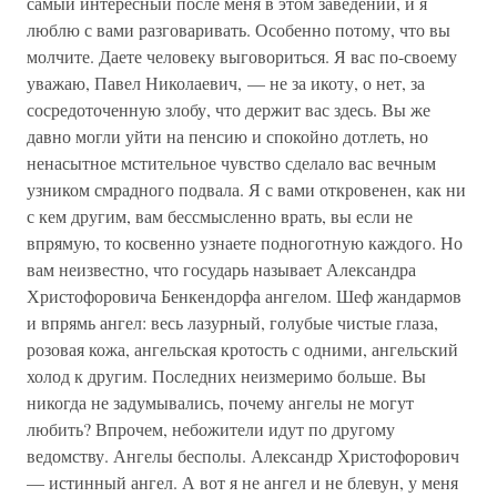
самый интересный после меня в этом заведении, и я
люблю с вами разговаривать. Особенно потому, что вы
молчите. Даете человеку выговориться. Я вас по-своему
уважаю, Павел Николаевич, — не за икоту, о нет, за
сосредоточенную злобу, что держит вас здесь. Вы же
давно могли уйти на пенсию и спокойно дотлеть, но
ненасытное мстительное чувство сделало вас вечным
узником смрадного подвала. Я с вами откровенен, как ни
с кем другим, вам бессмысленно врать, вы если не
впрямую, то косвенно узнаете подноготную каждого. Но
вам неизвестно, что государь называет Александра
Христофоровича Бенкендорфа ангелом. Шеф жандармов
и впрямь ангел: весь лазурный, голубые чистые глаза,
розовая кожа, ангельская кротость с одними, ангельский
холод к другим. Последних неизмеримо больше. Вы
никогда не задумывались, почему ангелы не могут
любить? Впрочем, небожители идут по другому
ведомству. Ангелы бесполы. Александр Христофорович
— истинный ангел. А вот я не ангел и не блевун, у меня