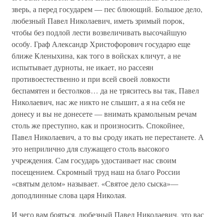
зверь, а перед государем — пес блюющий. Большое дело,
любезный Павел Николаевич, иметь зримый порок,
чтобы без подлой лести возвеличивать высочайшую
особу. Граф Александр Христофорович государю еще
ближе Кленыхина, как того в войсках кличут, а не
испытывает дурноты, не икает, но рассеян
противоестественно и при всей своей ловкости
беспамятен и бестолков… да не тряситесь вы так, Павел
Николаевич, нас же никто не слышит, а я на себя не
донесу и вы не донесете — внимать крамольным речам
столь же преступно, как и произносить. Спокойнее,
Павел Николаевич, а то вы сроду икать не перестанете. А
это неприлично для служащего столь высокого
учреждения. Сам государь удостаивает нас своим
посещением. Скромный труд наш на благо России
«святым делом» называет. «Святое дело сыска»—
доподлинные слова царя Николая.
И чего вам бояться, любезный Павел Николаевич, это вас