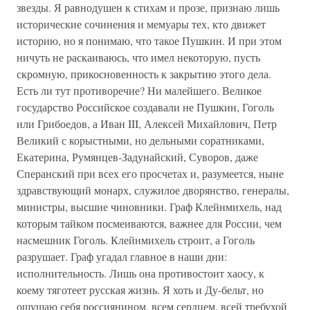
звезды. Я равнодушен к стихам и прозе, признаю лишь
исторические сочинения и мемуары тех, кто движет
историю, но я понимаю, что такое Пушкин. И при этом
ничуть не раскаиваюсь, что имел некоторую, пусть
скромную, прикосновенность к закрытию этого дела.
Есть ли тут противоречие? Ни малейшего. Великое
государство Российское создавали не Пушкин, Гоголь
или Грибоедов, а Иван III, Алексей Михайлович, Петр
Великий с корыстными, но дельными соратниками,
Екатерина, Румянцев-Задунайский, Суворов, даже
Сперанский при всех его просчетах и, разумеется, ныне
здравствующий монарх, служилое дворянство, генералы,
министры, высшие чиновники. Граф Клейнмихель, над
которым тайком посмеиваются, важнее для России, чем
насмешник Гоголь. Клейнмихель строит, а Гоголь
разрушает. Граф угадал главное в наши дни:
исполнительность. Лишь она противостоит хаосу, к
коему тяготеет русская жизнь. Я хоть и Ду-бельт, но
ощущаю себя россиянином, всем сердцем, всей требухой