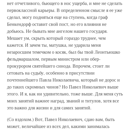
нет отчетливого, бьющего в нос ущерба, и мне не сделать
первоклассной карьеры. В определенном смысле я ее уже
сделал, могу подняться еще на ступень, когда граф
Бенкендорф оставит свой пост, но его влияния не
добьюсь. Не бывать мне ангелом нашего государя.
Мешает ум, скрыть который гораздо труднее, чем
кажется. И зачем ты, матушка, не ударила меня
незаросшим темечком о косяк, был бы твой Леонтьюшко
фельдмаршалом, первым министром или обер-
прокурором святейшего синода. Впрочем, стоит ли
сетовать на судьбу, особенно в присутствии
почтеннейшего Павла Николаевича, который не дорос и
до таких скромных чинов? Но Павел Николаевич выше
этого. И я, как ни удивительно, тоже выше. Для меня суть
моих занятий важнее наград, званий и титулов, хотя все
это важно для жизни и для самих занятий.
(Со вздохом.) Вот, Павел Николаевич, сдаю вам, быть
может, величайшее из всех дел, какими занималась