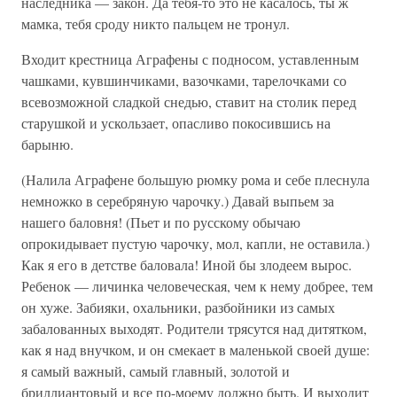
наследника — закон. Да тебя-то это не касалось, ты ж
мамка, тебя сроду никто пальцем не тронул.
Входит крестница Аграфены с подносом, уставленным
чашками, кувшинчиками, вазочками, тарелочками со
всевозможной сладкой снедью, ставит на столик перед
старушкой и ускользает, опасливо покосившись на
барыню.
(Налила Аграфене большую рюмку рома и себе плеснула
немножко в серебряную чарочку.) Давай выпьем за
нашего баловня! (Пьет и по русскому обычаю
опрокидывает пустую чарочку, мол, капли, не оставила.)
Как я его в детстве баловала! Иной бы злодеем вырос.
Ребенок — личинка человеческая, чем к нему добрее, тем
он хуже. Забияки, охальники, разбойники из самых
забалованных выходят. Родители трясутся над дитятком,
как я над внучком, и он смекает в маленькой своей душе:
я самый важный, самый главный, золотой и
бриллиантовый и все по-моему должно быть. И выходит