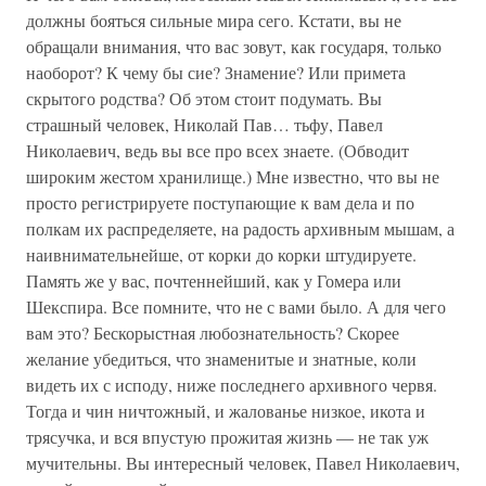
должны бояться сильные мира сего. Кстати, вы не
обращали внимания, что вас зовут, как государя, только
наоборот? К чему бы сие? Знамение? Или примета
скрытого родства? Об этом стоит подумать. Вы
страшный человек, Николай Пав… тьфу, Павел
Николаевич, ведь вы все про всех знаете. (Обводит
широким жестом хранилище.) Мне известно, что вы не
просто регистрируете поступающие к вам дела и по
полкам их распределяете, на радость архивным мышам, а
наивнимательнейше, от корки до корки штудируете.
Память же у вас, почтеннейший, как у Гомера или
Шекспира. Все помните, что не с вами было. А для чего
вам это? Бескорыстная любознательность? Скорее
желание убедиться, что знаменитые и знатные, коли
видеть их с исподу, ниже последнего архивного червя.
Тогда и чин ничтожный, и жалованье низкое, икота и
трясучка, и вся впустую прожитая жизнь — не так уж
мучительны. Вы интересный человек, Павел Николаевич,