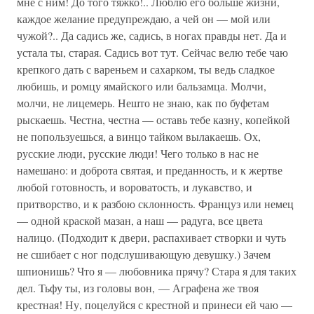
мне с ним! До того тяжко!.. Люблю его больше жизни,
каждое желание предупреждаю, а чей он — мой или
чужой?.. Да садись же, садись, в ногах правды нет. Да и
устала ты, старая. Садись вот тут. Сейчас велю тебе чаю
крепкого дать с вареньем и сахарком, ты ведь сладкое
любишь, и ромцу ямайского или бальзамца. Молчи,
молчи, не лицемерь. Нешто не знаю, как по буфетам
рыскаешь. Честна, честна — оставь тебе казну, копейкой
не попользуешься, а винцо тайком вылакаешь. Ох,
русские люди, русские люди! Чего только в нас не
намешано: и доброта святая, и преданность, и к жертве
любой готовность, и вороватость, и лукавство, и
притворство, и к разбою склонность. Француз или немец
— одной краской мазан, а наш — радуга, все цвета
налицо. (Подходит к двери, распахивает створки и чуть
не сшибает с ног подслушивающую девушку.) Зачем
шпионишь? Что я — любовника прячу? Стара я для таких
дел. Тьфу ты, из головы вон, — Аграфена же твоя
крестная! Ну, поцелуйся с крестной и принеси ей чаю —