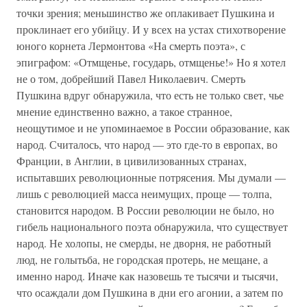
точки зрения; меньшинство же оплакивает Пушкина и
проклинает его убийцу. И у всех на устах стихотворение
юного корнета Лермонтова «На смерть поэта», с
эпиграфом: «Отмщенье, государь, отмщенье!» Но я хотел
не о том, добрейший Павел Николаевич. Смерть
Пушкина вдруг обнаружила, что есть не только свет, чье
мнение единственно важно, а такое странное,
неощутимое и не упоминаемое в России образование, как
народ. Считалось, что народ — это где-то в европах, во
Франции, в Англии, в цивилизованных странах,
испытавших революционные потрясения. Мы думали —
лишь с революцией масса неимущих, проще — толпа,
становится народом. В России революции не было, но
гибель национального поэта обнаружила, что существует
народ. Не холопы, не смерды, не дворня, не работный
люд, не голытьба, не городская протерь, не мещане, а
именно народ. Иначе как назовешь те тысячи и тысячи,
что осаждали дом Пушкина в дни его агонии, а затем по