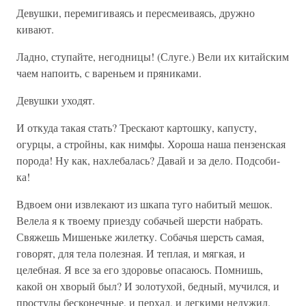
Девушки, перемигиваясь и пересмеиваясь, дружно
кивают.
Ладно, ступайте, негодницы! (Слуге.) Вели их китайским
чаем напоить, с вареньем и пряниками.
Девушки уходят.
И откуда такая стать? Трескают картошку, капусту,
огурцы, а стройны, как нимфы. Хороша наша пензенская
порода! Ну как, нахлебалась? Давай и за дело. Подсоби-
ка!
Вдвоем они извлекают из шкапа туго набитый мешок.
Велела я к твоему приезду собачьей шерсти набрать.
Свяжешь Мишеньке жилетку. Собачья шерсть самая,
говорят, для тела полезная. И теплая, и мягкая, и
целебная. Я все за его здоровье опасаюсь. Помнишь,
какой он хворый был? И золотухой, бедный, мучился, и
простуды бесконечные, и перхал, и легкими недужил.