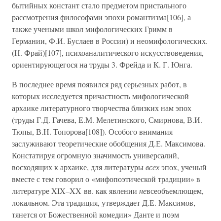
бытийных констант стало предметом пристального
рассмотрения философами эпохи романтизма[106], а
также учеными школ мифологических Гримм в
Германии, Ф.И. Буслаев в России) и неомифологических.
(Н. Фрай)[107], психоаналитического искусствоведения,
ориентирующегося на труды 3. Фрейда и К. Г. Юнга.
В последнее время появился ряд серьезных работ, в
которых исследуется причастность мифологической
архаике литературного творчества близких нам эпох
(труды Г.Д. Гачева, Е.М. Мелетинского, Смирнова, В.И.
Тюпы, В.Н. Топорова[108]). Особого внимания
заслуживают теоретические обобщения Д.Е. Максимова.
Констатируя огромную значимость универсалий,
восходящих к архаике, для литературы
всех
эпох, ученый
вместе с тем говорил о «мифопоэтической традиции» в
литературе XIX–XX вв. как явлении
не
всеобъемлющем,
локальном. Эта традиция, утверждает Д.Е. Максимов,
тянется от Божественной комедии» Данте и поэм