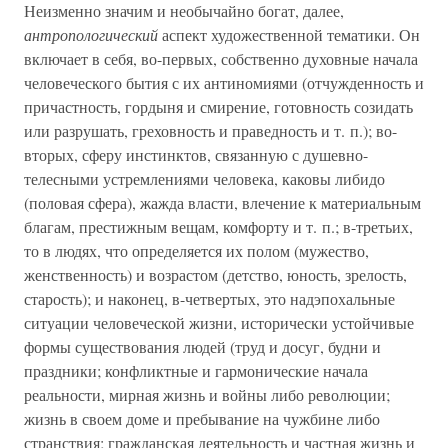
Неизменно значим и необычайно богат, далее,
антропологический
аспект художественной тематики. Он
включает в себя, во-первых, собственно духовные начала
человеческого бытия с их антиномиями (отчужденность и
причастность, гордыня и смирение, готовность созидать
или разрушать, греховность и праведность и т. п.); во-
вторых, сферу инстинктов, связанную с душевно-
телесными устремлениями человека, каковы либидо
(половая сфера), жажда власти, влечение к материальным
благам, престижным вещам, комфорту и т. п.; в-третьих,
то в людях, что определяется их полом (мужество,
женственность) и возрастом (детство, юность, зрелость,
старость); и наконец, в-четвертых, это надэпохальные
ситуации человеческой жизни, исторически устойчивые
формы существования людей (труд и досуг, будни и
праздники; конфликтные и гармонические начала
реальности, мирная жизнь и войны либо революции;
жизнь в своем доме и пребывание на чужбине либо
странствия; гражданская деятельность и частная жизнь и