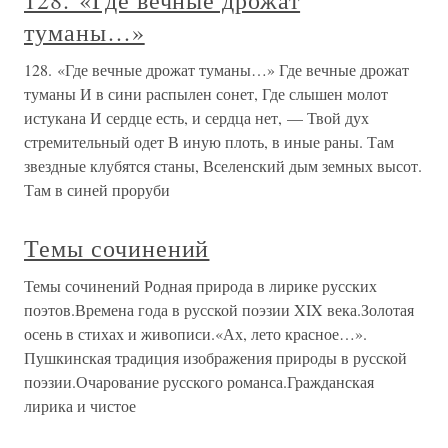
128. «Где вечные дрожат
туманы…»
128. «Где вечные дрожат туманы…» Где вечные дрожат
туманы И в сини распылен сонет, Где слышен молот
истукана И сердце есть, и сердца нет, — Твой дух
стремительный одет В иную плоть, в иные раны. Там
звездные клубятся станы, Вселенский дым земных высот.
Там в синей проруби
Темы сочинений
Темы сочинений Родная природа в лирике русских
поэтов.Времена года в русской поэзии XIX века.Золотая
осень в стихах и живописи.«Ах, лето красное…».
Пушкинская традиция изображения природы в русской
поэзии.Очарование русского романса.Гражданская
лирика и чистое