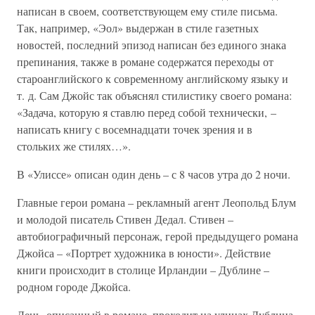
написан в своем, соответствующем ему стиле письма.
Так, например, «Эол» выдержан в стиле газетных
новостей, последний эпизод написан без единого знака
препинания, также в романе содержатся переходы от
староанглийского к современному английскому языку и
т. д. Сам Джойс так объяснял стилистику своего романа:
«Задача, которую я ставлю перед собой технически, –
написать книгу с восемнадцати точек зрения и в
стольких же стилях…».
В «Улиссе» описан один день – с 8 часов утра до 2 ночи.
Главные герои романа – рекламный агент Леопольд Блум
и молодой писатель Стивен Дедал. Стивен –
автобиографичный персонаж, герой предыдущего романа
Джойса – «Портрет художника в юности». Действие
книги происходит в столице Ирландии – Дублине –
родном городе Джойса.
День, описанный в романе, проходит на улицах Дублина,