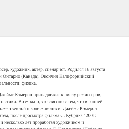
сер, художник, актер, сценарист. Родился 16 августа
ии Онтарио (Канада). Окончил Калифорнийский
иальности: физика.
Джеймс Кэмерон принадлежит к числу режиссеров,
астики. Возможно, это связано с тем, что в ранней
удожественной школе живописи, Джеймс Кэмерон
атем, после просмотра фильма С. Кубрика "2001:
, и несколько лет проработал художником и
м (в том числе на фильме Д. Карпентера "Побег из