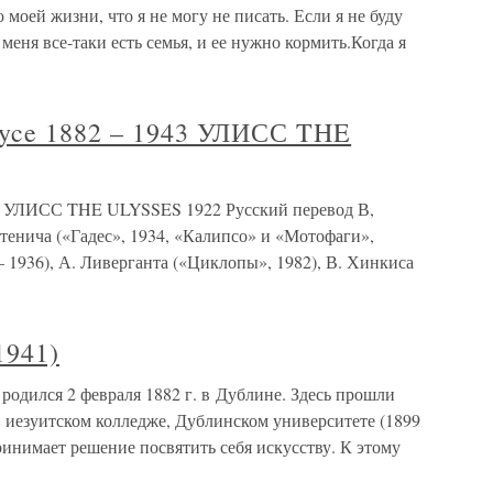
 моей жизни, что я не могу не писать. Если я не буду
у меня все-таки есть семья, и ее нужно кормить.Когда я
yce 1882 – 1943 УЛИСС THE
43 УЛИСС THE ULYSSES 1922 Русский перевод В,
тенича («Гадес», 1934, «Калипсо» и «Мотофаги»,
– 1936), А. Ливерганта («Циклопы», 1982), В. Хинкиса
1941)
родился 2 февраля 1882 г. в Дублине. Здесь прошли
в иезуитском колледже, Дублинском университете (1899
ринимает решение посвятить себя искусству. К этому