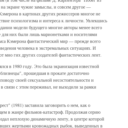
 на экране чужие замыслы, и совсем другое —
Кэмерона в картинах других режиссеров многое не
твие психологизма и интереса к личности. Увлекшись
здании модели будущего многие авторы менее всего
е для них были лишь марионетками и носителями
мса Кэмерона фантастический мир — прежде всего
ведения человека в экстремальных ситуациях. И
от мно гих других создателей фантастических лент.
лся в 1980 году. Это была экранизация известной
 близнецы", прошедшая в прокате достаточно
 поводу своей сексуальной несостоятельности и
 в связи с этим переживал, не выходили за рамки
ест" (1981) заставила заговорить о нем, как о
ем в жанре фильмов-катастроф. Продолжая серию
оздал неплохую динамичную ленту, в центре которой
тавших жертвами кровожадных рыбок, выведенных в