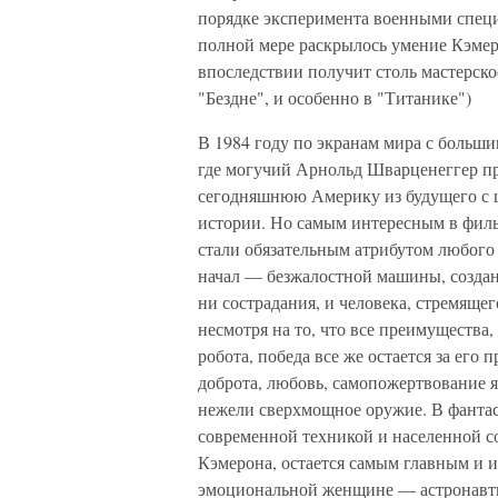
порядке эксперимента военными специа
полной мере раскрылось умение Кэмер
впоследствии получит столь мастерск
"Бездне", и особенно в "Титанике")
В 1984 году по экранам мира с больш
где могучий Арнольд Шварценеггер пр
сегодняшнюю Америку из будущего с ц
истории. Но самым интересным в филь
стали обязательным атрибутом любого 
начал — безжалостной машины, создан
ни сострадания, и человека, стремяще
несмотря на то, что все преимущества,
робота, победа все же остается за ег
доброта, любовь, самопожертвование я
нежели сверхмощное оружие. В фанта
современной техникой и населенной 
Кэмерона, остается самым главным и 
эмоциональной женщине — астронавтке