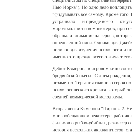
Нью-Йорка"). Но одно дело воплощать
гфидумывать все самому. Кроме того, 
устраивало — и прежде всего — отсутс
миром ма. шин и компьютеров, при со
обращали внимание на героев, которы
определенной идеи. Однако, для Джей
полигон для изучения психологии и по
именно это прежде всего отличает его 
Дебют Кэмерона в игровом кино состоя
бродвейской пьесы "С днем рождения,
незаметно. Терзания главного героя по
психологического кризиса, который он
средней коммерческой мелодрамы.
Вторая лента Кэмерона "Пиранья 2. Нер
многообещающем режиссере, работающ
фильмов о рыбах-убийцах, режиссер с
история нескольких аквалангистов, с