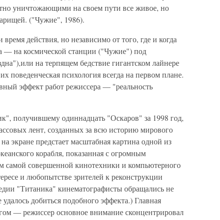
тно уничтожающими на своем пути все живое, но
арищей. ("Чужие", 1986).
 время действия, но независимо от того, где и когда
 — на космической станции ("Чужие") под
дна"),или на терпящем бедствие гигантском лайнере
 их поведенческая психология всегда на первом плане.
авный эффект работ режиссера — "реальность
", получившему одиннадцать "Оскаров" за 1998 год,
ассовых лент, созданных за всю историю мирового
то на экране предстает масштабная картина одной из
кеанского корабля, показанная с огромным
м самой совершенной кинотехники и компьютерного
тересе и любопытстве зрителей к реконструкции
гедии "Титаника" кинематографисты обращались не
 удалось добиться подобного эффекта.) Главная
угом — режиссер основное внимание сконцентрировал