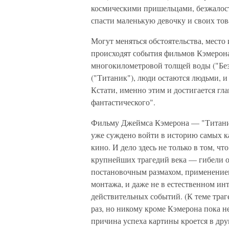
космическими пришельцами, безжалос
спасти маленькую девочку и своих тов
Могут меняться обстоятельства, место и
происходят события фильмов Кэмерона
многокилометровой толщей воды ("Без
("Титаник"), люди остаются людьми, и
Кстати, именно этим и достигается гл
фантастического".
Фильму Джеймса Кэмерона — "Титаник
уже суждено войти в историю самых к
кино. И дело здесь не только в том, ч
крупнейших трагедий века — гибели о
постановочным размахом, применение
монтажа, и даже не в естественном ин
действительных событий. (К теме тра
раз, но никому кроме Кэмерона пока не
причина успеха картины кроется в др