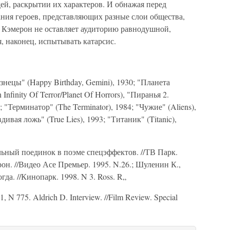
дей, раскрытии их характеров. И обнажая перед
ния героев, представляющих разные слои общества,
 Кэмерон не оставляет аудиторию равнодушной,
я, наконец, испытывать катарсис.
нецы" (Happy Birthday, Gemini), 1930; "Планета
Infinity Of Terror/Planet Of Horrors), "Пиранья 2.
; "Терминатор" (The Terminator), 1984; "Чужие" (Aliens),
дивая ложь" (True Lies), 1993; "Титаник" (Titanic),
ьный поединок в поэме спецэффектов. //ТВ Парк.
он. //Видео Асе Премьер. 1995. N.26.; Шуленин К.,
да. //Кинопарк. 1998. N 3. Ross. R„
, N 775. Aldrich D. Interview. //Film Review. Special