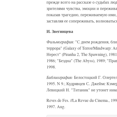
прежде всего на рассказе о судьбах лю
зрителями чувства, эмоции и пережива
показав трагедию, переживаемую ими,
заставляя ее сопереживать, волноватьс
И. Звегинцева
Фильмография:
"С днем рождения, близ
террора" (Galaxy of Terror/Mindwarp: An 
Нерест" (Piranha 2, The Spawning), 1981
1986; "Бездна" (The Abyss), 1989; "Прав
1998.
Библиография:
Белостоцкий Г. Олертел
1995. N 9.; Кудрявцев С. Джеймс Кэмер
Левицкий Н. "Титаник" не утонет никог
Reves de Fes. //La Revue du Cinema., 1991
1997. Aug.