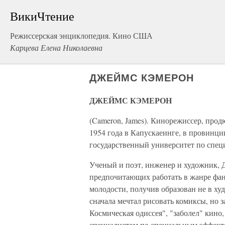
ВикиЧтение
Режиссерская энциклопедия. Кино США
Карцева Елена Николаевна
ДЖЕЙМС КЭМЕРОН
ДЖЕЙМС КЭМЕРОН
(Cameron, James). Кинорежиссер, продю
1954 года в Капускаеинге, в провинц
государственный университет по спец
Ученый и поэт, инженер и художник, 
предпочитающих работать в жанре фант
молодости, получив образован не в х
сначала мечтал рисовать комиксы, но з
Космическая одиссея", "заболел" кино
специалистом по специальным эффекта