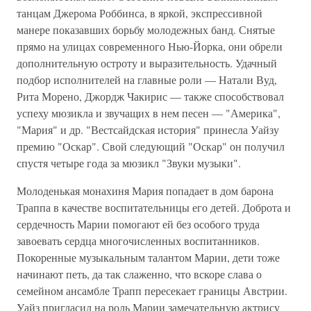
танцам Джерома Роббинса, в яркой, экспрессивной
манере показавших борьбу молодежных банд. Снятые
прямо на улицах современного Нью-Йорка, они обрели
дополнительную остроту и выразительность. Удачный
подбор исполнителей на главные роли — Натали Вуд,
Рита Морено, Джордж Чакирис — также способствовал
успеху мюзикла и звучащих в нем песен — "Америка",
"Мария" и др. "Вестсайдская история" принесла Уайзу
премию "Оскар". Свой следующий "Оскар" он получил
спустя четыре года за мюзикл "Звуки музыки".
Молоденькая монахиня Мария попадает в дом барона
Траппа в качестве воспитательницы его детей. Доброта и
сердечность Марии помогают ей без особого труда
завоевать сердца многочисленных воспитанников.
Покоренные музыкальным талантом Марии, дети тоже
начинают петь, да так слаженно, что вскоре слава о
семейном ансамбле Трапп пересекает границы Австрии.
Уайз пригласил на роль Марии замечательную актрису