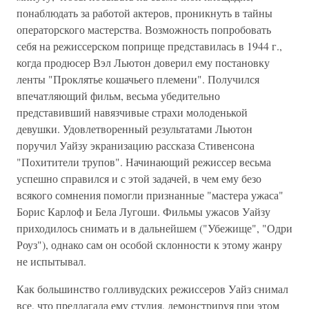
понаблюдать за работой актеров, проникнуть в тайны
операторского мастерства. Возможность попробовать
себя на режиссерском поприще представилась в 1944 г.,
когда продюсер Вэл Льютон доверил ему постановку
ленты "Проклятье кошачьего племени". Получился
впечатляющий фильм, весьма убедительно
представивший навязчивые страхи молоденькой
девушки. Удовлетворенный результатами Льютон
поручил Уайзу экранизацию рассказа Стивенсона
"Похитители трупов". Начинающий режиссер весьма
успешно справился и с этой задачей, в чем ему безо
всякого сомнения помогли признанные "мастера ужаса"
Борис Карлоф и Бела Лугоши. Фильмы ужасов Уайзу
приходилось снимать и в дальнейшем ("Убежище", "Одри
Роуз"), однако сам он особой склонности к этому жанру
не испытывал.
Как большинство голливудских режиссеров Уайз снимал
все, что предлагала ему студия, демонстрируя при этом