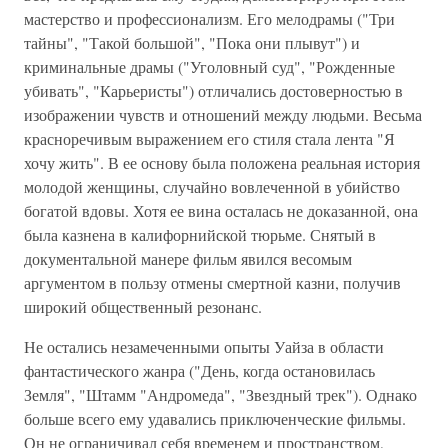
мастерство и профессионализм. Его мелодрамы ("Три
тайны", "Такой большой", "Пока они плывут") и
криминальные драмы ("Уголовный суд", "Рожденные
убивать", "Карьеристы") отличались достоверностью в
изображении чувств и отношений между людьми. Весьма
красноречивым выражением его стиля стала лента "Я
хочу жить". В ее основу была положена реальная история
молодой женщины, случайно вовлеченной в убийство
богатой вдовы. Хотя ее вина осталась не доказанной, она
была казнена в калифорнийской тюрьме. Снятый в
документальной манере фильм явился весомым
аргументом в пользу отмены смертной казни, получив
широкий общественный резонанс.
Не остались незамеченными опыты Уайза в области
фантастического жанра ("День, когда остановилась
Земля", "Штамм "Андромеда", "Звездный трек"). Однако
больше всего ему удавались приключенческие фильмы.
Он не ограничивал себя временем и пространством,