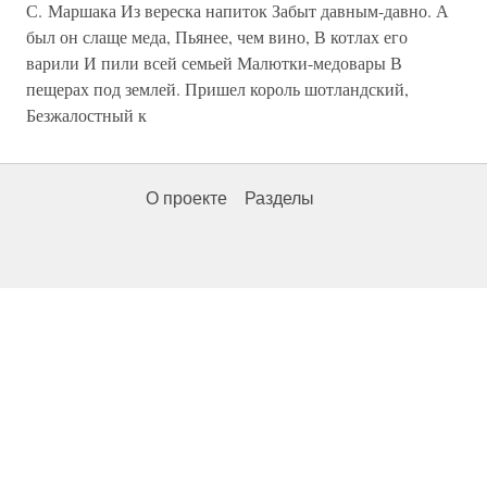
С. Маршака Из вереска напиток Забыт давным-давно. А
был он слаще меда, Пьянее, чем вино, В котлах его
варили И пили всей семьей Малютки-медовары В
пещерах под землей. Пришел король шотландский,
Безжалостный к
О проекте
Разделы