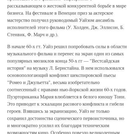
рассказывающем о жестокой конкурентной борьбе в мире
бизнеса. На фестивале в Венеции приз за актерское
мастерство получил руководимый Уайзом ансамбль
исполнителей этого фильма (У. Холден, Дж. Эллисон, Б.
Стенвик, Ф. Марч и др.).
В начале 60-х гт. Уайз решил попробовать силы в области
музыкального фильма и перенес на экран один из самых
популярных мюзиклов конца 50-х гг — "Вестсайдская
история" на музыку Л. Бернстайна. В нем использовался
основопологающий конфликт шекспировской пьесы
"Ромео и Джульетта", весьма изобретательно
соотнесенный с нравами нью-йоркской жизни 60-х годов.
Пуэрториканка Мария влюбляется в белого юношу Тони.
Это приводит к эскалации расового конфликта и гибели
героев. Взявшись за экранизацию, Уайз не только
сохранил достоинства сценического первоисточника, но
и многократно усилил их благодаря техническим
возможностям кино. Особенно повезло великолепным