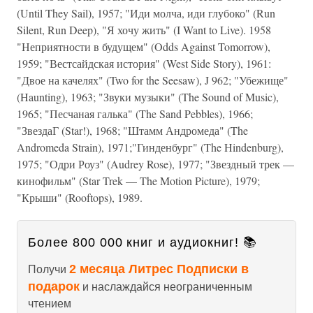
(Until They Sail), 1957; "Иди молча, иди глубоко" (Run
Silent, Run Deep), "Я хочу жить" (I Want to Live). 1958
"Неприятности в будущем" (Odds Against Tomorrow),
1959; "Вестсайдская история" (West Side Story), 1961:
"Двое на качелях" (Two for the Seesaw), J 962; "Убежище"
(Haunting), 1963; "Звуки музыки" (The Sound of Music),
1965; "Песчаная галька" (The Sand Pebbles), 1966;
"ЗвездаГ (Star!), 1968; "Штамм Андромеда" (The
Andromeda Strain), 1971;"Гинденбург" (The Hindenburg),
1975; "Одри Роуз" (Audrey Rose), 1977; "Звездный трек —
кинофильм" (Star Trek — The Motion Picture), 1979;
"Крыши" (Rooftops), 1989.
Более 800 000 книг и аудиокниг! 📚
2 месяца Литрес Подписки в
Получи
подарок
и наслаждайся неограниченным
чтением