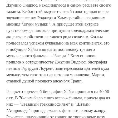
Джулию Эндрюс, находившуюся в самом расцвете своего
таланта. Ее богатый выразительный голос придал новое
звучание песням Роджера и Хаммерстайна, создавшим
мюзикл "Звуки музыки". А присущее этой актрисе
чувство юмора помогло приглушить мелодраматические
акценты, свойственные такого рода сюжетам. Фильм
пользовался успехом буквально на всех континентах, это
и побудило Уайза взяться за постановку третьего
музыкального фильма — "Звезда!" Хотя он вновь
привлек к сотрудничеству Джулию Эндрюс, биография
певицы Гертруды Лоуренс заинтересовала зрителей куда
меньше, чем трогательная история монашенки Марии,
ставшей душой поющего ансамбля Трапп.
Расцвет творческой биографии Уайза пришелся на 40-50-
е гг. В 70-е им было снято всего 4 фильма, причем два из
них — "Звездный треккинофильм" и "Штамм
"Андромеда" принадлежали к фантастическому жанру.
Режиссер, получивший от коллег по творческому цеху