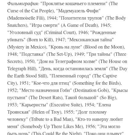
Фильмография:
"Проклятье кошачьего племени" (The
Curse ol the Cat People), "Мадемуазель Фифи"
(Mademoiselle Fili), 1944; "Похитители трупов" (The Body
Snatchers), "Игра смерти" (A Game of Death), 1945;
"Уголовный суд" (Criminal Court), 1946; "Рожденные
убивать" (Born to Kill), 1947; "Мексиканская тайна"
(Mystery in Mexico), "Кровь на луне" (Blood on the Moon),
1948; "Подставка" (The Set-Up), 1949; "Три тайны" (Three
Secrets), 1950, "Дом на Телеграфном холме" (The House on
Telegraph Hill), "День, когда остановилась земля" (The Day
the Earth Stood Still), "Плененный город" (The Captive
City), 1951; "Кое-что для птиц" (Something for the Birds),
1952; "Место назначения Гоби" (Destination Gobi), "Крысы
пустыни" (The Desert Rats), Такой большой" (So Big),
1953; "Карьеристы" (Executive Suite), 1954; "Елена
Троянская" (Helen of Troy), 1955; "Долг плохому
человеку" (Tribute to a Bad Man), "Кто-то наверху любит
меня" (Somebody Up There Likes Me), 1956; "Эта могло
быть ночь" (This Could Be the Night), "Поко они плывут"