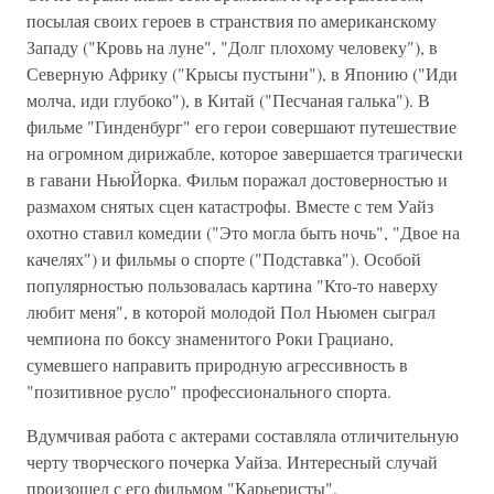
посылая своих героев в странствия по американскому
Западу ("Кровь на луне", "Долг плохому человеку"), в
Северную Африку ("Крысы пустыни"), в Японию ("Иди
молча, иди глубоко"), в Китай ("Песчаная галька"). В
фильме "Гинденбург" его герои совершают путешествие
на огромном дирижабле, которое завершается трагически
в гавани НьюЙорка. Фильм поражал достоверностью и
размахом снятых сцен катастрофы. Вместе с тем Уайз
охотно ставил комедии ("Это могла быть ночь", "Двое на
качелях") и фильмы о спорте ("Подставка"). Особой
популярностью пользовалась картина "Кто-то наверху
любит меня", в которой молодой Пол Ньюмен сыграл
чемпиона по боксу знаменитого Роки Грациано,
сумевшего направить природную агрессивность в
"позитивное русло" профессионального спорта.
Вдумчивая работа с актерами составляла отличительную
черту творческого почерка Уайза. Интересный случай
произошел с его фильмом "Карьеристы",