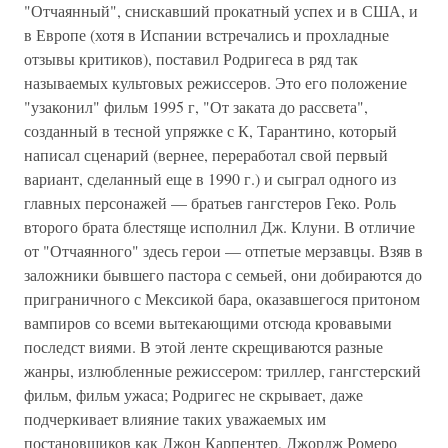
"Отчаянный", снискавший прокатный успех и в США, и
в Европе (хотя в Испании встречались и прохладные
отзывы критиков), поставил Родригеса в ряд так
называемых культовых режиссеров. Это его положение
"узаконил" фильм 1995 г, "От заката до рассвета",
созданный в тесной упряжке с К, Тарантино, который
написал сценарий (вернее, переработал свой первый
вариант, сделанный еще в 1990 г.) и сыграл одного из
главных персонажей — братьев гангстеров Геко. Роль
второго брата блестяще исполнил Дж. Клуни. В отличие
от "Отчаянного" здесь герои — отпетые мерзавцы. Взяв в
заложники бывшего пастора с семьей, они добираются до
приграничного с Мексикой бара, оказавшегося притоном
вампиров со всеми вытекающими отсюда кровавыми
последст виями. В этой ленте скрещиваются разные
жанры, излюбленные режиссером: триллер, гангстерский
фильм, фильм ужаса; Родригес не скрывает, даже
подчеркивает влияние таких уважаемых им
постановщиков как Джон Карпентер, Джордж Ромеро