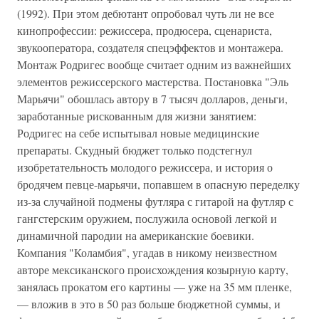
(1992). При этом дебютант опробовал чуть ли не все
кинопрофессии: режиссера, продюсера, сценариста,
звукооператора, создателя спецэффектов и монтажера.
Монтаж Родригес вообще считает одним из важнейших
элементов режиссерского мастерства. Постановка "Эль
Марьячи" обошлась автору в 7 тысяч долларов, деньги,
заработанные рискованным для жизни занятием:
Родригес на себе испытывал новые медицинские
препараты. Скудный бюджет только подстегнул
изобретательность молодого режиссера, и история о
бродячем певце-марьячи, попавшем в опасную переделку
из-за случайной подмены футляра с гитарой на футляр с
гангстерским оружием, послужила основой легкой и
динамичной пародии на американские боевики.
Компания "Коламбия", угадав в никому неизвестном
авторе мексиканского происхождения козырную карту,
занялась прокатом его картины — уже на 35 мм пленке,
— вложив в это в 50 раз больше бюджетной суммы, и