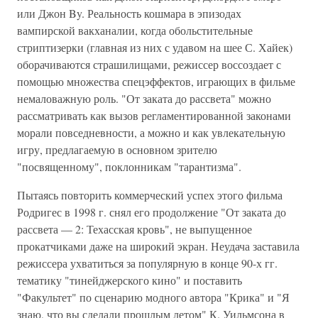
или Джон By. Реальность кошмара в эпизодах
вампирской вакханалии, когда обольстительные
стриптизерки (главная из них с удавом на шее С. Хайек)
оборачиваются страшилищами, режиссер воссоздает с
помощью множества спецэффектов, играющих в фильме
немаловажную роль. "От заката до рассвета" можно
рассматривать как вызов регламентированной законами
морали повседневности, а можно и как увлекательную
игру, предлагаемую в основном зрителю
"посвященному", поклонникам "тарантизма".
Пытаясь повторить коммерческий успех этого фильма
Родригес в 1998 г. снял его продолжение "От заката до
рассвета — 2: Техасская кровь", не выпущенное
прокатчиками даже на широкий экран. Неудача заставила
режиссера ухватиться за популярную в конце 90-х гг.
тематику "тинейджерского кино" и поставить
"Факультет" по сценарию модного автора "Крика" и "Я
знаю, что вы сделали прошлым летом" К. Уильмсона в