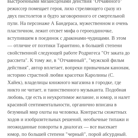
выстроенными мизансценами действия "Отчаянного"
режиссер помещает героя, лихо стреляющего сразу из
двух пистолетов и будто заговоренного от смертельной
пули. На персонаже А Бандераса, мужественном и очень
пластичном, лежит отсвет мифа о героеодиночке,
вступившем в поединок с драконами-чудищами. В этом
— отличие от поэтики Тарантино, в большей степени
свойственной следующей работе Родригеса "От заката до
рассвета". К тому же, в "Отчаянный", "мужской фильм
действия", автор вплетает, вопреки привычным канонам,
историю страстной любви красотки Каролины (С.
Хайек), владелицы книжного магазина в городке, где
никто не читает, и таинственного музыканта. Подобная
любовь, где есть и неукротимое желание, и юмор, и налет
красивой сентиментальности, органично вписана в
безумный мир охоты на человека. Контрасты сюжетных
ходов и изобразительных решений, необычные типажи и
неожиданные повороты в диалогах — все высекает
юмор, по большей степени "черный", порой абсурдный.