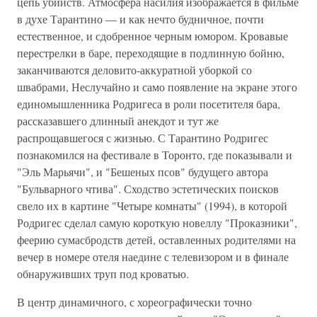
цепь убийств. Атмосфера насилия изображается в фильме
в духе Тарантино — и как нечто будничное, почти
естественное, и сдобренное черным юмором. Кровавые
перестрелки в баре, переходящие в подлинную бойню,
заканчиваются деловито-аккуратной уборкой со
швабрами, Неслучайно и само появление на экране этого
единомышленника Родригеса в роли посетителя бара,
рассказавшего длинный анекдот и тут же
распрощавшегося с жизнью. С Тарантино Родригес
познакомился на фестивале в Торонто, где показывали и
"Эль Марьячи", и "Бешеных псов" будущего автора
"Бульварного чтива". Сходство эстетических поисков
свело их в картине "Четыре комнаты" (1994), в которой
Родригес сделал самую короткую новеллу "Проказники",
феерию сумасбродств детей, оставленных родителями на
вечер в номере отеля наедине с телевизором и в финале
обнаруживших труп под кроватью.
В центр динамичного, с хореографически точно