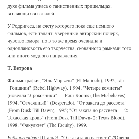
духе фильма ужаса о таинственных пришельцах,
вселяющихся в людей.
У Родригеса, на счету которого пока еше немного
фильмов, есть талант, уверенный авторский почерк,
чувство юмора, но в то же время очевидна и
одноплановость его творчества, скованного рамками того
или иного модного направления.
Т. Ветрова
Фильмография; "Эль Марьячи" (EI Mariochi), 1992, т/ф
"Гонщики" (Rebel Highway), 1 994; "Четыре комнаты"
(новелла "Лрокозники" — Four Rooms (The Misbehaves),
1994; "Отчаянный" (Desperado), "От заката до рассвета"
(From Dusk Till Dawn), 1995; "От заката до рассвета — 2:
Техасская кровь" (From Dusk Till Dawn- 2: Texas Blood),
1998; "Факультет" (The Faculty), 1999.
Библиография:
Шталь Э. "От заката до рассвета" //Onema.