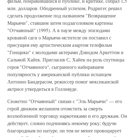
фильм, понравившийся и публике, и критике, собрал 1,5
млн. долларов. Ободренный успехом, Родригес решил
сделать продолжение под названием "Возвращение
Марьячи", ставшим затем подзаголовком картины
"Отчаянный" (1995). А в паузе между эпизодами
кровавой саги о Марьячи-мстителе он поставил с
присущим ему артистическим азартом телефильм
"Гонщики" с молодыми актерами Дэвидом Аркеттом и
Сальмой Хайек. Пригласив С, Хайек на роль спутницы
героя "Отчаянного", сыгранного набиравшем
популярность у американской публики испанцем
Антонио Бандерасом, режиссер помог мексиканской
актрисе утвердиться в Голливуде.
Сюжетно "Отчаянный" связан с "Эль Марьячи" — его
герой движим желанием отомстить за смерть
возлюбленной торговцу наркотиками и его дружкам. Он
действует, словно подчиняясь некоему року; будучи
благородным по натуре, он тем не менее провоцирует