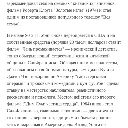
зарекомендовал себя на съемках "китайских" эпизодов
фильма Роберта Клоуза "Золотые иглы" (1974) и стал
одним из постановщиков популярного телешоу "Вся
семья".
В начале 80-х гг. Уонг снова перебирается в США и на
собственные средства (порядка 20 тысяч долларов) ставит
фильм "Чань промахивается" — иронический детектив,
тонко обыгрывающий стереотипы жизни китайской
общины в СанФранциско. Обладая иным менталитетом,
образованием и свойствами натуры, чем Джон By или
Джеки Чэн, покорившие Америку "гангстерскими
операми" и трюковыми комедиями с кун-фу, Уонг сделал
ставку на мастерство наблюдателя, реалистичного
рассказчика и психолога. Местом действия его второго
фильма ("Дим Сум: частица сердца", 1984) вновь стал
Сал-Франииско, главными героинями — две китаянки:
сохранившая верность традициям и обычаям родины
мать и выросшая в Америке дочь. Взгляд Уонга на