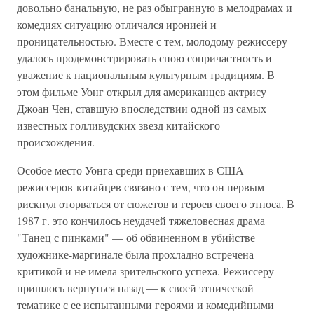
довольно банальную, не раз обыгранную в мелодрамах и
комедиях ситуацию отличался иронией и
проницательностью. Вместе с тем, молодому режиссеру
удалось продемонстрировать спою сопричастность и
уважение к национальным культурным традициям. В
этом фильме Уонг открыл для американцев актрису
Джоан Чен, ставшую впоследствии одной из самых
известных голливудских звезд китайского
происхождения.
Особое место Уонга среди приехавших в США
режиссеров-китайцев связано с тем, что он первым
рискнул оторваться от сюжетов и героев своего этноса. В
1987 г. это кончилось неудачей тяжеловесная драма
"Танец с пинками" — об обвиненном в убийстве
художнике-маргинале была прохладно встречена
критикой и не имела зрительского успеха. Режиссеру
пришлось вернуться назад — к своей этнической
тематике с ее испытанными героями и комедийными