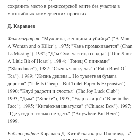
сохранить место в режиссерской элите без участия в
масштабных коммерческих проектах.
Д. Караваев
Фильмография:
"Мужчина, женщина и убийца" ("A Man,
A Woman and о Killer"), 1975; "Чань промахивается" (Chan
Ls Missing"), 1982; "Д"м Сум: частица сердца" ("Dim Sum:
A Little Bit of Heart"), 198 4; "Тонец С пинками"
("Slamdance"), 1987; "Съешь чашку чая" ("Eat а Bowl Of
Tea"), 1 989; "Жизнь дешева... Но туалетная бумага
дорогая" ("Life Is Cheap... But Toilet Poper Is Expensive"),
1990; "Клуб радости и счостья" (The Joy Luck Club"),
1993; "Дым" ("Smoke"), 1995; "Удар в лицо" ("Blue in the
Face"), 1995; "Китайская шкатулка" ("Chinese Box"), 1997;
"Где угодно, только не здесь" ("Anywhere But Here"),
1999.
Библиография:
Караваев Д. Китайская карта Голливуда. //