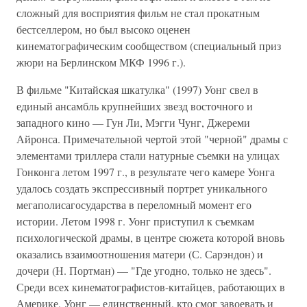
сложный для восприятия фильм не стал прокатным
бестселлером, но был высоко оценен
кинематографическим сообществом (специальный приз
жюри на Берлинском МКФ 1996 г.).
В фильме "Китайская шкатулка" (1997) Уонг свел в
единый ансамбль крупнейших звезд восточного и
западного кино — Гун Ли, Мэгги Чунг, Джереми
Айронса. Примечательной чертой этой "черной" драмы с
элементами триллера стали натурные съемки на улицах
Гонконга летом 1997 г., в результате чего камере Уонга
удалось создать экспрессивный портрет уникального
мегаполисагосударства в переломный момент его
истории. Летом 1998 г. Уонг приступил к съемкам
психологической драмы, в центре сюжета которой вновь
оказались взаимоотношения матери (С. Сарэндон) и
дочери (Н. Портман) — "Где угодно, только не здесь".
Среди всех кинематографистов-китайцев, работающих в
Америке, Уонг — единственный, кто смог завоевать и