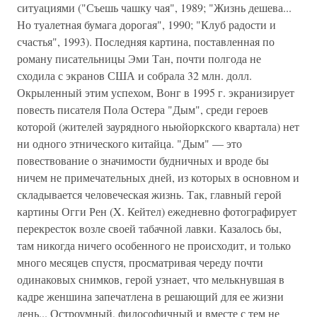
ситуациями ("Съешь чашку чая", 1989; "Жизнь дешева...
Но туалетная бумага дорогая", 1990; "Клуб радости и
счастья", 1993). Последняя картина, поставленная по
роману писательницы Эми Тан, почти полгода не
сходила с экранов США и собрала 32 млн. долл.
Окрыленный этим успехом, Вонг в 1995 г. экранизирует
повесть писателя Пола Остера "Дым", среди героев
которой (жителей заурядного ньюйоркского квартала) нет
ни одного этнического китайца. "Дым" — это
повествование о значимости будничных и вроде бы
ничем не примечательных дней, из которых в основном и
складывается человеческая жизнь. Так, главный герой
картины Огги Рен (X. Кейтел) ежедневно фотографирует
перекресток возле своей табачной лавки. Казалось бы,
там никогда ничего особенного не происходит, и только
много месяцев спустя, просматривая череду почти
одинаковых снимков, герой узнает, что мелькнувшая в
кадре женшина запечатлена в решающий для ее жизни
день... Остроумный, философичный и вместе с тем не