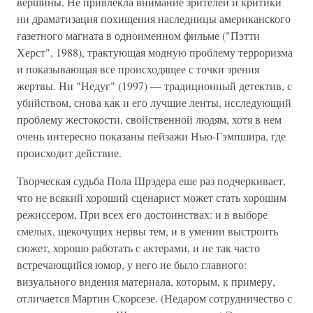
вершины. Не привлекла внимание зрителей и критики
ни драматизация похищения наследницы американского
газетного магната в одноименном фильме ("Пэтти
Херст", 1988), трактующая модную проблему терроризма
и показывающая все происходящее с точки зрения
жертвы. Ни "Недуг" (1997) — традиционный детектив, с
убийством, снова как и его лучшие ленты, исследующий
проблему жестокости, свойственной людям, хотя в нем
очень интересно показаны пейзажи Нью-Гэмпшира, где
происходит действие.
Творческая судьба Пола Шрэдера еше раз подчеркивает,
что не всякий хороший сценарист может стать хорошим
режиссером, При всех его достоинствах: и в выборе
смелых, щекочущих нервы тем, и в умении выстроить
сюжет, хорошо работать с актерами, и не так часто
встречающийся юмор, у него не было главного:
визуального видения материала, которым, к примеру,
отличается Мартин Скорсезе. (Недаром сотрудничество с