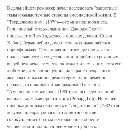
В дальнейшем режиссер начал исследовать "запретные"
темы и самые темные стороны американской жизни. В
"Твердокаменном" (1979)—это мир порнобизнеса.
Религиозный отец-кальвинист (Джордж Скотт)
приезжает в Лос-Анджелес в поисках дочери (Сизон
Хабли), бежавшей из дома и теперь снимающейся в
порнофильмах. Столкновение этого, дотоле даже не
подозревавшего о существовании подобных греховных
вещей человека с тем, что окружает и чем занимается его
любимое дитя, воплощенное на экране прекрасным
актером и показанное режиссером, одновременно
печалит, отталкивает и завораживаетТо же и в
"Американском жиголо" (1980), где исследуется иной
вариант: мужская проституция (Ричард Гир), Не менее
провокационным оказа лись и "Люди-кошки" (1982), где
девушка превращается в это животное после
совокупления с братом и чтобы снова обрести
человеческий облик, ей необходимо убивать.