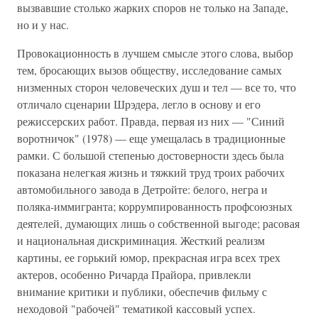
вызвавшие столько жарких споров не только на Западе,
но и у нас.
Провокационность в лучшем смысле этого слова, выбор
тем, бросающих вызов обществу, исследование самых
низменных сторон человеческих душ и тел — все то, что
отличало сценарии Шрэдера, легло в основу и его
режиссерских работ. Правда, первая из них — "Синий
воротничок" (1978) — еще умещалась в традиционные
рамки. С большой степенью достоверности здесь была
показана нелегкая жизнь и тяжкий труд троих рабочих
автомобильного завода в Детройте: белого, негра и
поляка-иммигранта; коррумпированность профсоюзных
деятелей, думающих лишь о собственной выгоде; расовая
и национальная дискриминация. Жесткий реализм
картины, ее горький юмор, прекрасная игра всех трех
актеров, особенно Ричарда Прайора, привлекли
внимание критики и публики, обеспечив фильму с
неходовой "рабочей" тематикой кассовый успех.