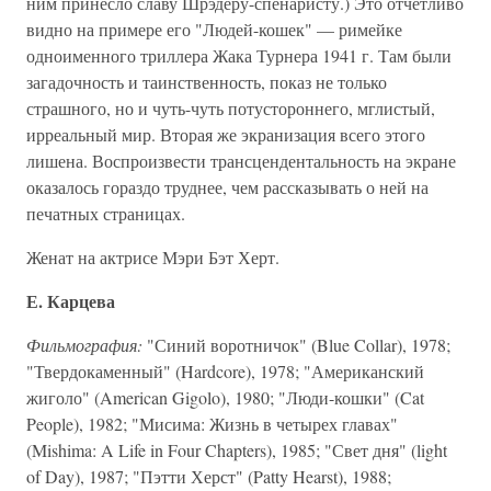
ним принесло славу Шрэдеру-спенаристу.) Это отчетливо
видно на примере его "Людей-кошек" — римейке
одноименного триллера Жака Турнера 1941 г. Там были
загадочность и таинственность, показ не только
страшного, но и чуть-чуть потустороннего, мглистый,
ирреальный мир. Вторая же экранизация всего этого
лишена. Воспроизвести трансцендентальность на экране
оказалось гораздо труднее, чем рассказывать о ней на
печатных страницах.
Женат на актрисе Мэри Бэт Херт.
Е. Карцева
Фильмография:
"Синий воротничок" (Blue Collar), 1978;
"Твердокаменный" (Hardcore), 1978; "Американский
жиголо" (American Gigolo), 1980; "Люди-кошки" (Cat
People), 1982; "Мисима: Жизнь в четырех главах"
(Mishima: A Life in Four Chapters), 1985; "Свет дня" (light
of Day), 1987; "Пэтти Херст" (Patty Hearst), 1988;