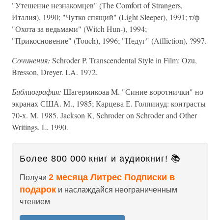
"Утешение незнакомцев" (The Comfort of Strangers,
Италия), 1990; "Чутко спящий" (Light Sleeper), 1991; т/ф
"Охота за ведьмами" (Witch Hun-), 1994;
"Прикосновение" (Touch), 1996; "Недуг" (Affliction), ?997.
Сочинения:
Schroder P. Transcendental Style in Film: Ozu,
Bresson, Dreyer. LA. 1972.
Библиография:
Шагермикоаа M. "Синие воротнички" но
экранах США. М., 1985; Карцева Е. Голпииуд: контрасты
70-х. М. 1985. Jackson К, Schroder on Schroder and Other
Writings. L. 1990.
Более 800 000 книг и аудиокниг! 📚
2 месяца Литрес Подписки в
Получи
подарок
и наслаждайся неограниченным
чтением