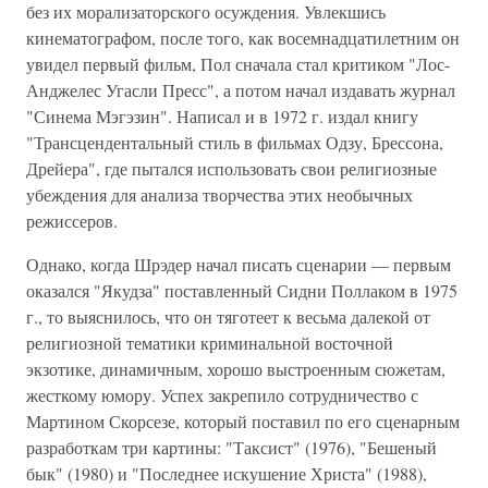
без их морализаторского осуждения. Увлекшись
кинематографом, после того, как восемнадцатилетним он
увидел первый фильм, Пол сначала стал критиком "Лос-
Анджелес Угасли Пресс", а потом начал издавать журнал
"Синема Мэгэзин". Написал и в 1972 г. издал книгу
"Трансцендентальный стиль в фильмах Одзу, Брессона,
Дрейера", где пытался использовать свои религиозные
убеждения для анализа творчества этих необычных
режиссеров.
Однако, когда Шрэдер начал писать сценарии — первым
оказался "Якудза" поставленный Сидни Поллаком в 1975
г., то выяснилось, что он тяготеет к весьма далекой от
религиозной тематики криминальной восточной
экзотике, динамичным, хорошо выстроенным сюжетам,
жесткому юмору. Успех закрепило сотрудничество с
Мартином Скорсезе, который поставил по его сценарным
разработкам три картины: "Таксист" (1976), "Бешеный
бык" (1980) и "Последнее искушение Христа" (1988),