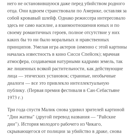
него не остановившуюся даже перед убийством родного
отца. Они вдвоем странствовали по Америке, оставляя за
собой кровавый шлейф. Однако режиссера интересовало
здесь не само насилие, а взаимоотношения юных и по
своему романтичных героев, полное отсутствие у них
каких бы то ни было моральных и нравственных
принципов. Умелая игра актеров (именно с этой картины
началась известность в кино Сисси Спейсек); мрачная
атмосфера, создаваемая натурными кадрами земель, так
же лишенных всякой растительности, как действующие
лица — этических установок; странные, необычные
диалоги — все это привлекло интеллектуальную
публику. (Первая премия фестиваля в Сан-Себастьяне
1973 г.)
Три года спустя Малик снова удивил зрителей картиной
"Дни жатвы" (другой перевод названия — "Райские
дни"). История молодого рабочего из Чикаго,
скрывающегося от полиции за убийство в драке, снова