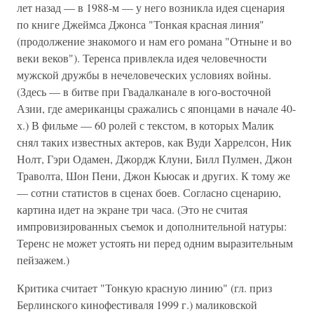
лет назад — в 1988-м — у него возникла идея сценария
по книге Джеймса Джонса "Тонкая красная линия"
(продолжение знакомого и нам его романа "Отныне и во
веки веков"). Теренса привлекла идея человечности
мужской дружбы в нечеловеческих условиях войны.
(Здесь — в битве при Гвадалканале в юго-восточной
Азии, где американцы сражались с японцами в начале 40-
х.) В фильме — 60 ролей с текстом, в которых Малик
снял таких известных актеров, как Вуди Харрелсон, Ник
Нолт, Гэри Одамен, Джордж Клуни, Билл Пулмен, Джон
Траволта, Шон Пени, Джон Кьюсак и других. К тому же
— сотни статистов в сценах боев. Согласно сценарию,
картина идет на экране три часа. (Это не считая
импровизированных съемок и дополнительной натуры:
Теренс не может устоять ни перед одним выразительным
пейзажем.)
Критика считает "Тонкую красную линию" (гл. приз
Берлинского кинофестиваля 1999 г.) маликовской