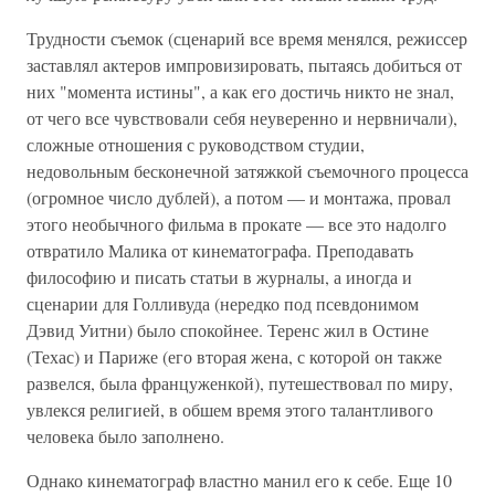
Трудности съемок (сценарий все время менялся, режиссер
заставлял актеров импровизировать, пытаясь добиться от
них "момента истины", а как его достичь никто не знал,
от чего все чувствовали себя неуверенно и нервничали),
сложные отношения с руководством студии,
недовольным бесконечной затяжкой съемочного процесса
(огромное число дублей), а потом — и монтажа, провал
этого необычного фильма в прокате — все это надолго
отвратило Малика от кинематографа. Преподавать
философию и писать статьи в журналы, а иногда и
сценарии для Голливуда (нередко под псевдонимом
Дэвид Уитни) было спокойнее. Теренс жил в Остине
(Техас) и Париже (его вторая жена, с которой он также
развелся, была француженкой), путешествовал по миру,
увлекся религией, в обшем время этого талантливого
человека было заполнено.
Однако кинематограф властно манил его к себе. Еще 10