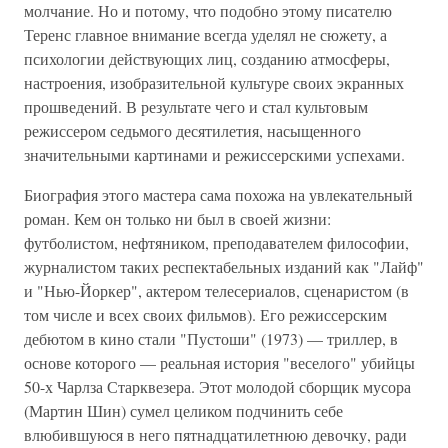
молчание. Но и потому, что подобно этому писателю
Теренс главное внимание всегда уделял не сюжету, а
психологии действующих лиц, созданию атмосферы,
настроения, изобразительной культуре своих экранных
прошведений. В результате чего и стал культовым
режиссером седьмого десятилетия, насыщенного
значительными картинами и режиссерскими успехами.
Биография этого мастера сама похожа на увлекательный
роман. Кем он только ни был в своей жизни:
футболистом, нефтяником, преподавателем философии,
журналистом таких респектабельных изданий как "Лайф"
и "Нью-Йоркер", актером телесериалов, сценаристом (в
том числе и всех своих фильмов). Его режиссерским
дебютом в кино стали "Пустоши" (1973) — триллер, в
основе которого — реальная история "веселого" убийцы
50-х Чарлза Старквезера. Этот молодой сборщик мусора
(Мартин Шин) сумел целиком подчинить себе
влюбившуюся в него пятнадцатилетнюю девочку, ради