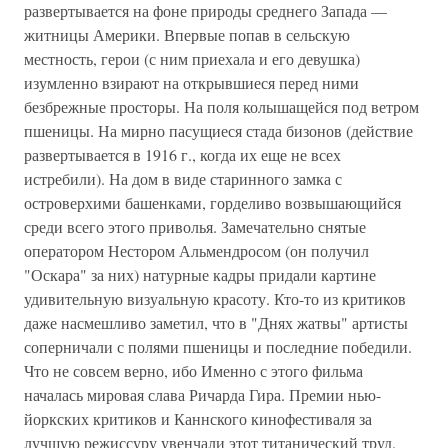
развертывается на фоне природы среднего Запада —
житницы Америки. Впервые попав в сельскую
местность, герои (с ним приехала и его девушка)
изумленно взирают на открывшиеся перед ними
безбрежные просторы. На поля колышащейся под ветром
пшеницы. На мирно пасущиеся стада бизонов (действие
развертывается в 1916 г., когда их еще не всех
истребили). На дом в виде старинного замка с
островерхими башенками, горделиво возвышающийся
среди всего этого приволья. Замечательно снятые
оператором Нестором Альмендросом (он получил
"Оскара" за них) натурные кадры придали картине
удивительную визуальную красоту. Кто-то из критиков
даже насмешливо заметил, что в "Днях жатвы" артисты
соперничали с полями пшеницы и последние победили.
Что не совсем верно, ибо Именно с этого фильма
началась мировая слава Ричарда Гира. Премии нью-
йоркских критиков и Каннского кинофестиваля за
лучшую режиссуру увенчали этот титанический труд.