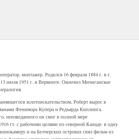
, оператор, монтажер. Родился 16 февраля 1884 г. в г.
13 июля 1951 г. в Вермонте. Окончил Мичиганское
нералогия.
анявшегося золотоискательством, Роберт вырос в
оманами Фенимора Купера и Редъярда Киплинга.
о, неизведанного он смог в полной мере
1916 гт. с рабочими целями по северной Канаде. в одну
й кинокамеру и на Белчерских островах снял фильм из
жа в Америке случилось непредвиденное: от