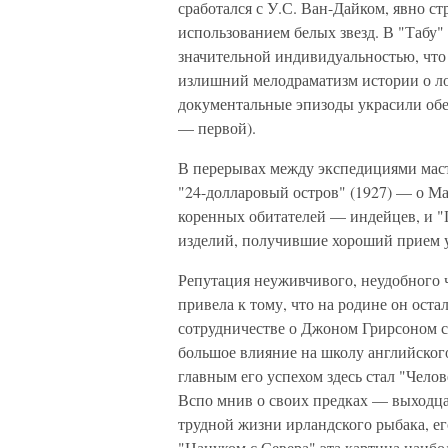
сработался с У.С. Ван-Дайком, явно с
использованием белых звезд. В "Табу"
значительной индивидуальностью, что 
излишний мелодраматизм истории о ло
документальные эпизоды украсили обе 
— первой).
В перерывах между экспедициями мас
"24-долларовый остров" (1927) — о Ман
коренных обитателей — индейцев, и "
изделий, получившие хороший прием 
Репутация неуживчивого, неудобного ч
привела к тому, что на родине он остал
сотрудничестве о Джоном Грирсоном 
большое влияние на школу английского
главным его успехом здесь стал "Челов
Вспо мнив о своих предках — выходца
трудной жизни ирландского рыбака, ег
"Нануком с Севера" эта картина наиб