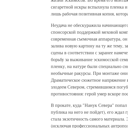
сигаретной искры вспыхнула пленка и в
лишь рабочая позитивная копия, котора
Неудача не обескуражила начинающего
спонсорской поддержкой меховой комп
современная съемочная аппаратура, он
залива новую картину на ту же тему, з
сцены в соответствии с заранее намеч
борьбу за выживание эскимосской сем
пленку, на натуре были специально с
необычные ракурсы. При монтаже они
Драматическое сюжетное напряжение 
злодеем Севером, стремившимся погуби
противостояния: герой умер вскоре по
В прокате, куда "Нанук Севера" попал 
публика на него не пойдет), его ждал
стала экзотичность самого материала.
(исключая профессиональных антропол