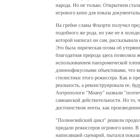
народа. Но не только. Открытием стал
игрового кино для показа документаль
На гребне славы Флаэрти получил пре
подобного же рода, но уже не в холодн
которой написал он сам, рассказывала
Это была лирическая поэма об утерянн
благодатная природа здесь позволяла ж
использованием панхромической пленк
длиннофокусными объективами, что в
стилистики этого режиссера. Как и пр
реальность, а реконструировала ее, бу
Антропологи "Моану" назвали "поэтич
самоанской действительности. Но то, 
достоинством ленты, как произведения
"Полинезийский цикл" решили продол
придали режиссеров игрового кино. В 
написавший сценарий, пытался показа