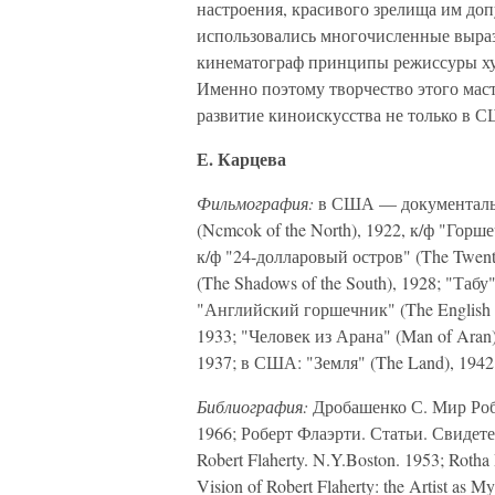
настроения, красивого зрелища им до
использовались многочисленные выраз
кинематограф принципы режиссуры ху
Именно поэтому творчество этого маст
развитие киноискусства не только в С
Е. Карцева
Фильмография:
в США — документальны
(Ncmcok of the North), 1922, к/ф "Горш
к/ф "24-долларовый остров" (The Twent
(The Shadows of the South), 1928; "Табу
"Английский горшечник" (The English Po
1933; "Человек из Арана" (Man of Aran
1937; в США: "Земля" (The Land), 1942;
Библиография:
Дробашенко С. Мир Робе
1966; Роберт Флаэрти. Статьи. Свидетел
Robert Flaherty. N.Y.Boston. 1953; Rotha 
Vision of Robert Flaherty: the Artist as 