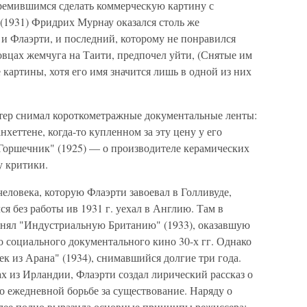
тремившимся сделать коммерческую картину с
 (1931) Фридрих Мурнау оказался столь же
и Флаэрти, и последний, которому не понравился
вцах жемчуга на Таити, предпочел уйти, (Снятые им
картины, хотя его имя значится лишь в одной из них
тер снимал короткометражные документальные ленты:
хеттене, когда-то купленном за эту цену у его
Горшечник" (1925) — о производителе керамических
у критики.
еловека, которую Флаэрти завоевал в Голливуде,
ся без работы ив 1931 г. уехал в Англию. Там в
снял "Индустриальную Британию" (1933), оказавшую
 социального документального кино 30-х гг. Однако
ек из Арана" (1934), снимавшийся долгие три года.
х из Ирландии, Флаэрти создал лирический рассказ о
о ежедневной борьбе за существование. Наряду о
олее полно выразила основные принципы режиссера: