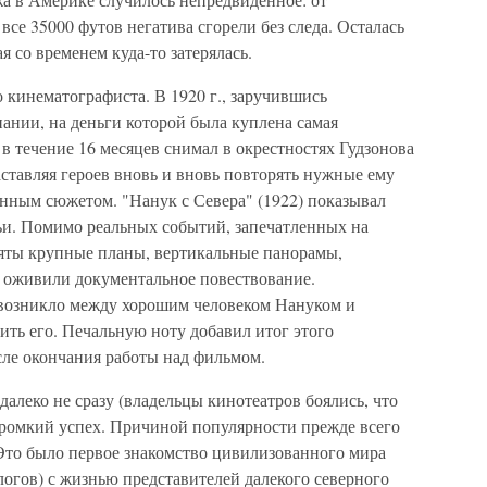
се 35000 футов негатива сгорели без следа. Осталась
я со временем куда-то затерялась.
 кинематографиста. В 1920 г., заручившись
ании, на деньги которой была куплена самая
 в течение 16 месяцев снимал в окрестностях Гудзонова
аставляя героев вновь и вновь повторять нужные ему
енным сюжетом. "Нанук с Севера" (1922) показывал
ьи. Помимо реальных событий, запечатленных на
няты крупные планы, вертикальные панорамы,
 оживили документальное повествование.
возникло между хорошим человеком Нануком и
ть его. Печальную ноту добавил итог этого
сле окончания работы над фильмом.
далеко не сразу (владельцы кинотеатров боялись, что
 громкий успех. Причиной популярности прежде всего
 Это было первое знакомство цивилизованного мира
огов) с жизнью представителей далекого северного