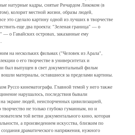
сные натурные кадры, снятые Ричардом Ликоком (в
м), колорит местной жизни, образы людей,
е это сделало картину одной из лучших в творчестве
ствить еще два проекта: "Зеленая граница" — о
д" — о Гавайских островах, заказанные ему
.
ним на нескольких фильмах ("Человек из Арала",
лекции о его творчестве в университетах и
твии был выпущен в свет документальный фильм
 вошли материалы, оставшиеся за пределами картины.
м Руссо кинематографа. Главной темой у него также
единение нарушалось, последствия бывали
у на экране людей, неиспорченных цивилизацией,
о творчество не только глубоко гуманным, но и
нователем той ветви документального кино, которая
льности, а произведением искусства, близким по
 создания драматического напряжения, нужного