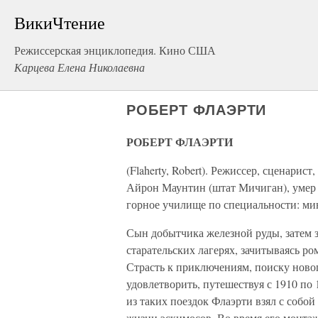
ВикиЧтение
Режиссерская энциклопедия. Кино США
Карцева Елена Николаевна
РОБЕРТ ФЛАЭРТИ
РОБЕРТ ФЛАЭРТИ
(Flaherty, Robert). Режиссер, сценарист
Айрон Маунтин (штат Мичиган), умер 
горное училище по специальности: ми
Сын добытчика железной руды, затем з
старательских лагерях, зачитываясь р
Страсть к приключениям, поиску новог
удовлетворить, путешествуя с 1910 по 
из таких поездок Флаэрти взял с собо
жизни эскимосов. Во время его монта