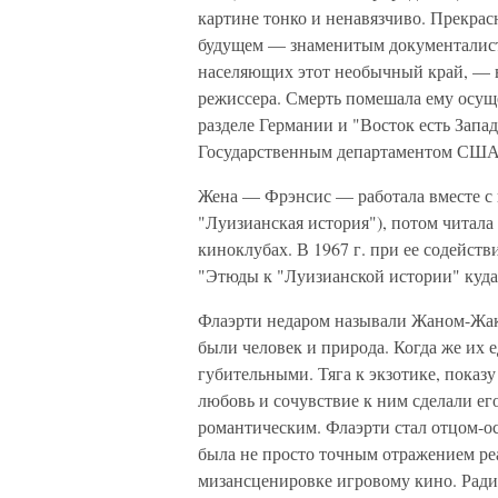
картине тонко и ненавязчиво. Прекра
будущем — знаменитым документалисто
населяющих этот необычный край, — вс
режиссера. Смерть помешала ему осуще
разделе Германии и "Восток есть Запа
Государственным департаментом США
Жена — Фрэнсис — работала вместе с 
"Луизианская история"), потом читала 
киноклубах. В 1967 г. при ее содейс
"Этюды к "Луизианской истории" куда
Флаэрти недаром называли Жаном-Жако
были человек и природа. Когда же их 
губительными. Тяга к экзотике, показ
любовь и сочувствие к ним сделали ег
романтическим. Флаэрти стал отцом-ос
была не просто точным отражением реа
мизансценировке игровому кино. Ради