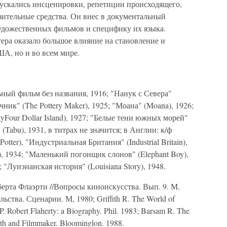
пускались инсценировки, репетиции происходящего,
ительные средства. Он внес в документальный
дожественных фильмов и специфику их языка.
ера оказало большое влияние на становление и
ША, но и во всем мире.
й фильм без названия, 1916; "Нанук с Севера"
ечник" (The Pottery Maker), 1925; "Моана" (Moana), 1926;
yFour Dollar Island), 1927; "Белые тени южных морей"
" (Tabu), 1931, в титрах не значится; в Англии: к/ф
tter), "Индустриальная Британия" (Industrial Britain),
), 1934; "Маленький погонщик слонов" (Elephant Boy),
 "Луиэианская история" (Louisiana Story), 1948.
рта Флаэрти //Вопросы киноискусства. Вып. 9. М.
ьства. Сценарии. М, 1980; Griffith R. The World of
P. Robert Flaherty: a Biography. Phil. 1983; Barsam R. The
Myth and Filmmaker. Bloominglon. 1988.