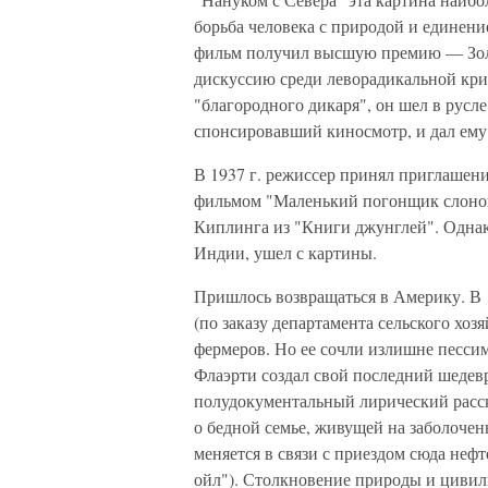
борьба человека с природой и единени
фильм получил высшую премию — Золо
дискуссию среди леворадикальной кри
"благородного дикаря", он шел в русл
спонсировавший киносмотр, и дал ему 
В 1937 г. режиссер принял приглашен
фильмом "Маленький погонщик слонов"
Киплинга из "Книги джунглей". Однако
Индии, ушел с картины.
Пришлось возвращаться в Америку. В 
(по заказу департамента сельского хо
фермеров. Но ее сочли излишне пессим
Флаэрти создал свой последний шеде
полудокументальный лирический расск
о бедной семье, живущей на заболоче
меняется в связи с приездом сюда неф
ойл"). Столкновение природы и цивили