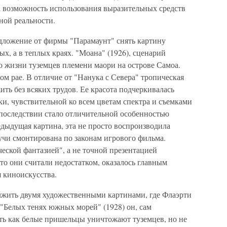
а возможность использования выразительных средств
ной реальности.
дложение от фирмы "Парамаунт" снять картину
ых, а в теплых краях. "Моана" (1926), сценарий
 о жизни туземцев племени маори на острове Самоа.
ом рае. В отличие от "Нанука с Севера" тропическая
ить без всяких трудов. Ее красота подчеркивалась
и, чувствительной ко всем цветам спектра и съемками
последствии стало отличительной особенностью
едыдущая картина, эта не просто воспроизводила
дучи смонтирована по законам игрового фильма.
еской фантазией", а не точной презентацией
что они считали недостатком, оказалось главным
 киноискусства.
жить двумя художественными картинами, где Флаэрти
"Белых тенях южных морей" (1928) он, сам
ть как белые пришельцы уничтожают туземцев, но не