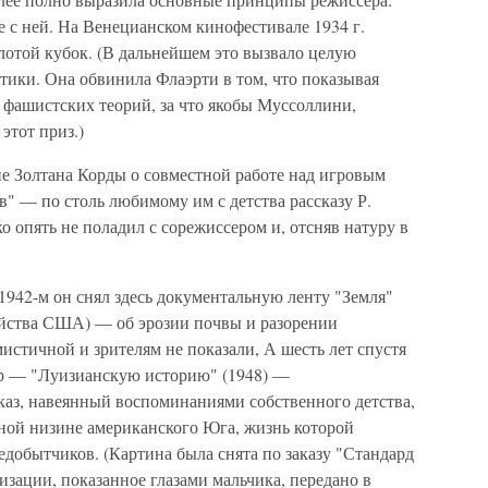
е с ней. На Венецианском кинофестивале 1934 г.
той кубок. (В дальнейшем это вызвало целую
тики. Она обвинила Флаэрти в том, что показывая
е фашистских теорий, за что якобы Муссоллини,
этот приз.)
ие Золтана Корды о совместной работе над игровым
 — по столь любимому им с детства рассказу Р.
 опять не поладил с сорежиссером и, отсняв натуру в
1942-м он снял здесь документальную ленту "Земля"
зяйства США) — об эрозии почвы и разорении
истичной и зрителям не показали, А шесть лет спустя
вр — "Луизианскую историю" (1948) —
аз, навеянный воспоминаниями собственного детства,
нной низине американского Юга, жизнь которой
тедобытчиков. (Картина была снята по заказу "Стандард
зации, показанное глазами мальчика, передано в