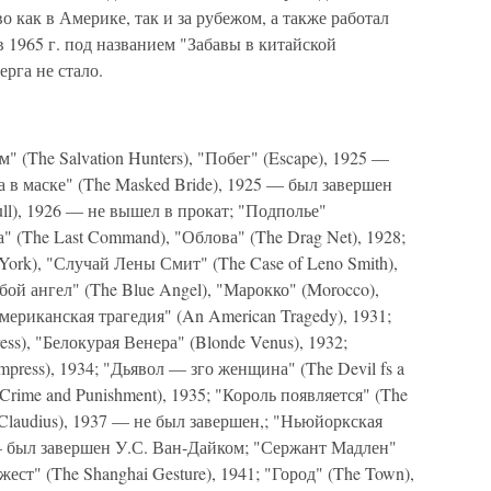
о как в Америке, так и за рубежом, а также работал
в 1965 г. под названием "Забавы в китайской
рга не стало.
 (The Salvation Hunters), "Побег" (Escape), 1925 —
 в маске" (The Masked Bride), 1925 — был завершен
ll), 1926 — не вышел в прокат; "Подполье"
а" (The Last Command), "Облова" (The Drag Net), 1928;
ork), "Случай Лены Смит" (The Case of Leno Smith),
убой ангел" (The Blue Angel), "Марокко" (Morocco),
мериканская трагедия" (An American Tragedy), 1931;
ss), "Белокурая Венера" (Blonde Venus), 1932;
press), 1934; "Дьявол — зго женщина" (The Devil fs a
rime and Punishment), 1935; "Король появляется" (The
I Claudius), 1937 — не был завершен,; "Ньюйоркская
 — был завершен У.С. Ван-Дайком; "Сержант Мадлен"
ест" (The Shanghai Gesture), 1941; "Город" (The Town),