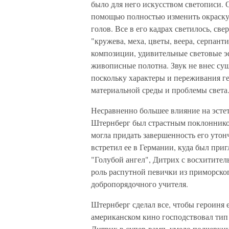
было для него искусством светописи. 
помощью полностью изменить окраску
голов. Все в его кадрах светилось, св
"кружева, меха, цветы, веера, серпан
композиции, удивительные световые 
живописные полотна. Звук не внес су
поскольку характеры и переживания ге
материальной среды и проблемы света
Несравненно большее влияние на эстет
Штернберг был страстным поклонником
могла придать завершенность его утон
встретил ее в Германии, куда был пр
"Голубой ангел", Дитрих с восхитите
роль распутной певички из приморско
добропорядочного учителя.
Штернберг сделал все, чтобы героиня е
американском кино господствовал ти
Дитрих в супер-вамп, умело подчеркну