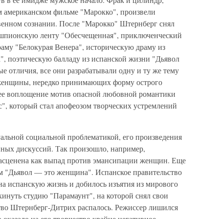
м американском фильме "Марокко", произвели
венном сознании. После "Марокко" Штернберг снял
: шпионскую ленту "Обесчещенная", приключенческий
аму "Белокурая Венера", историческую драму из
", поэтическую балладу из испанской жизни "Дьявол
 отличия, все они разрабатывали одну и ту же тему
енщины, нередко принимающих форму острого
ее воплощение мотив опасной любовной романтики
", который стал апофеозом творческих устремлений
уальной социальной проблематикой, его произведения
нных дискуссий. Так произошло, например,
расценена как выпад против эмансипации женщин. Еще
м "Дьявол — это женщина". Испанское правительство
на испанскую жизнь и добилось изъятия из мирового
инуть студию "Парамаунт", на которой снял свои
тво Штернберг-Дитрих распалось. Режиссер лишился
 оказало на его творчество крайне негативное