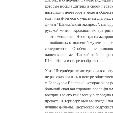
которые носила Дитрих в своем перво
настоящий переворот в моде и общест
еще пять фильмов с участием Дитрих
фильм "Шанхайский экспресс", мелодр
русской жизни "Кровавая императрица
— это женщина". Несмотря на жанровые
— любовных отношений мужчины и ж
соперничества. Особенно впечатляющ
нашел в фильме "Шанхайский экспресс
Штернберга в сфере изображения.
Хотя Штернберг не интересовался акт
не раз оказывались в центре обществе
с"Белокурой Венерой", которая была 
больший скандал спровоцировал филь
восприняло его как злобную пародию 
проката. Штернберг был вынужден пок
лучшие фильмы. Творческое содружес
главного источника вдохновения, и это