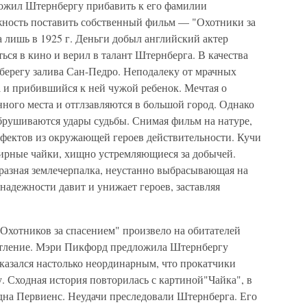
ожил Штернбергу прибавить к его фамилии
жность поставить собственный фильм — "Охотники за
 лишь в 1925 г. Деньги добыл английский актер
ься в кино и верил в талант Штернберга. В качества
 берегу залива Сан-Педро. Неподалеку от мрачных
а и прибившийся к ней чужой ребенок. Мечтая о
ного места и отглзавляются в большой город. Однако
обрушиваются удары судьбы. Снимая фильм на натуре,
фектов из окружающей героев действительности. Кучи
Жирные чайки, хищно устремляющиеся за добычей.
бразная землечерпалка, неустанно выбрасывающая на
надежности давит и унижает героев, заставляя
Охотников за спасением" произвело на обитателей
атление. Мэри Пикфорд предложила Штернбергу
казался настолько неординарным, что прокатчики
у. Сходная история повторилась с картиной"Чайка", в
дна Первиенс. Неудачи преследовали Штернберга. Его