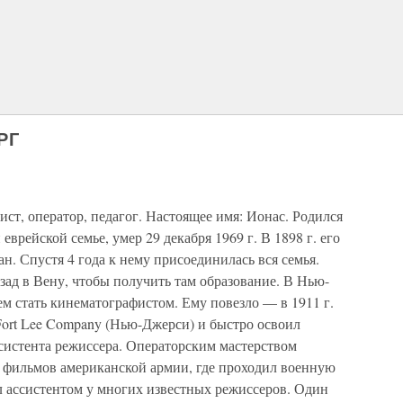
РГ
нарист, оператор, педагог. Настоящее имя: Ионас. Родился
 еврейской семье, умер 29 декабря 1969 г. В 1898 г. его
ан. Спустя 4 года к нему присоединилась вся семья.
азад в Вену, чтобы получить там образование. В Нью-
м стать кинематографистом. Ему повезло — в 1911 г.
 Fort Lee Company (Нью-Джерси) и быстро освоил
систента режиссера. Операторским мастерством
 фильмов американской армии, где проходил военную
л ассистентом у многих известных режиссеров. Один