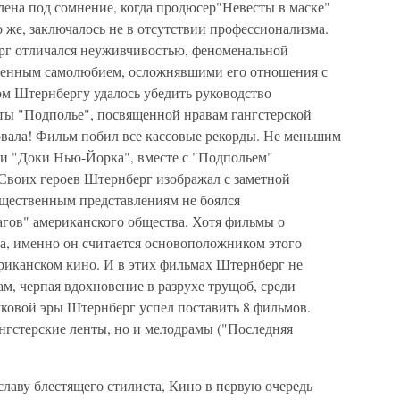
лена под сомнение, когда продюсер"Невесты в маске"
о же, заключалось не в отсутствии профессионализма.
рг отличался неуживчивостью, феноменальной
зненным самолюбием, осложнявшими его отношения с
м Штернбергу удалось убедить руководство
нты "Подполье", посвященной нравам гангстерской
овала! Фильм побил все кассовые рекорды. Не меньшим
 и "Доки Нью-Йорка", вместе с "Подпольем"
Своих героев Штернберг изображал с заметной
щественным представлениям не боялся
агов" американского общества. Хотя фильмы о
га, именно он считается основоположником этого
риканском кино. И в этих фильмах Штернберг не
м, черпая вдохновение в разрухе трущоб, среди
вуковой эры Штернберг успел поставить 8 фильмов.
ангстерские ленты, но и мелодрамы ("Последняя
аву блестящего стилиста, Кино в первую очередь