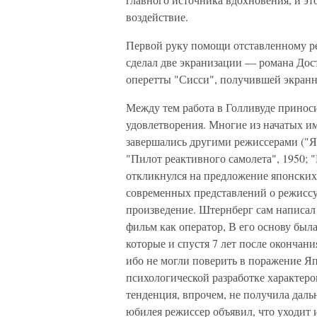
воздействие.
Первой руку помощи отставленному ре
сделал две экранизации — романа Дос
оперетты "Сисси", получившей экранно
Между тем работа в Голливуде принос
удовлетворения. Многие из начатых и
завершались другими режиссерами ("Я
"Пилот реактивного самолета", 1950; 
откликнулся на предложение японских 
современных представлений о режиссу
произведение. Штернберг сам написал 
фильм как оператор, В его основу был
которые и спустя 7 лет после оконча
ибо не могли поверить в поражение Я
психологической разработке характеров
тенденция, впрочем, не получила дальн
юбилея режиссер объявил, что уходит 