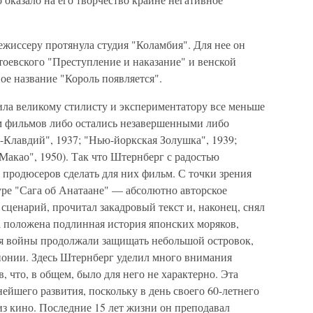
жиссеру протянула студия "Коламбия". Для нее он
тоевского "Преступление и наказание" и венской
е название "Король появляется".
ила великому стилисту и экспериментатору все меньше
м фильмов либо остались незавершенными либо
-Клавдий", 1937; "Нью-йоркская Золушка", 1939;
"Макао", 1950). Так что Штернберг с радостью
продюсеров сделать для них фильм. С точки зрения
ре "Сага об Анатаане" — абсолютно авторское
сценарий, прочитал закадровый текст и, наконец, снял
а положена подлинная история японских моряков,
ния войны продолжали защищать небольшой островок,
понии. Здесь Штернберг уделил много внимания
, что, в общем, было для него не характерно. Эта
ейшего развития, поскольку в день своего 60-летнего
из кино. Последние 15 лет жизни он преподавал