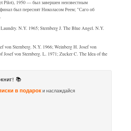
et Pilot), 1950 — был завершен неизвестным
 финал был переснят Николасом Реем; "Саго об
.
 Laundry. N.Y. 1965; Sternberg J. The Blue Angel. N.Y.
sef von Sternberg. N.Y. 1966; Weinberg H. Josef von
of Josef von Sternberg. L. 1971; Zucker C. The Idea of the
книг! 📚
писки в подарок
и наслаждайся