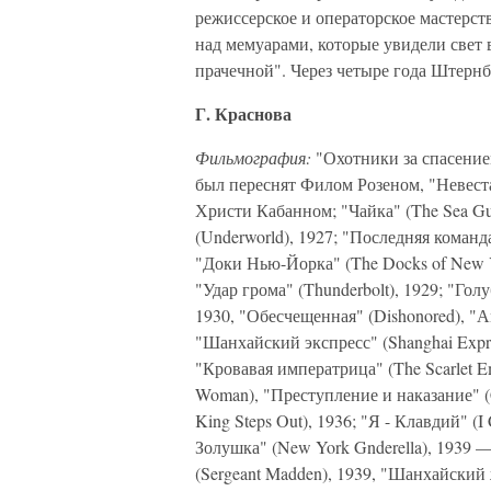
режиссерское и операторское мастерств
над мемуарами, которые увидели свет 
прачечной". Через четыре года Штернбе
Г. Краснова
Фильмография:
"Охотники за спасением"
был переснят Филом Розеном, "Невеста
Христи Кабанном; "Чайка" (The Sea Gu
(Underworld), 1927; "Последняя команд
"Доки Нью-Йорка" (The Docks of New Y
"Удар грома" (Thunderbolt), 1929; "Гол
1930, "Обесчещенная" (Dishonored), "А
"Шанхайский экспресс" (Shanghai Expre
"Кровавая императрица" (The Scarlet Em
Woman), "Преступление и наказание" (C
King Steps Out), 1936; "Я - Клавдий" (
Золушка" (New York Gnderella), 1939
(Sergeant Madden), 1939, "Шанхайский ж