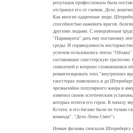
репутация профессионала была постав
отстранил его от съемок. Дело, конечн
Как многие одаренные люди, Штернбе
способностью наживать врагов, боле
другими людьми. С невероятным трудо
"Парамаунта" дать ему постановку ле
среды. И справедливость восторжеств
успехом пользовались ленты "Облава"
составившие гангстерскую трилогию. 
симпатией и вопреки сложившимся об
романтизировать этих "внутренних вр
гангстерах появлялись и до Штернбер
чрезвычайно популярного жанра в аме
изменил своим эстетическим установка
которых ютятся его герои. К началу з
Кстати, в его багаже были не только г
команда", "Дело Лены Смит").
Немые фильмы снискали Штернбергу сл