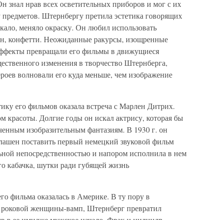
Он знал нрав всех осветительных приборов и мог с их
 предметов. Штернбергу претила эстетика говорящих
еркало, меняло окраску. Он любил использовать
тин, конфетти. Неожиданные ракурсы, изощренные
эффекты превращали его фильмы в движущиеся
щественного изменения в творчество Штернберга,
роев волновали его куда меньше, чем изображение
.
ику его фильмов оказала встреча с Марлен Дитрих.
 красоты. Долгие годы он искал актрису, которая бы
ченным изобразительным фантазиям. В 1930 г. он
иглашен поставить первый немецкий звуковой фильм
льной непосредственностью и напором исполнила в нем
го кабачка, шутки ради губящей жизнь
го фильма оказалась в Америке. В ту пору в
п роковой женщины-вамп, Штернберг превратил
в в ее имидже мужское начало. Фрак и цилиндр,