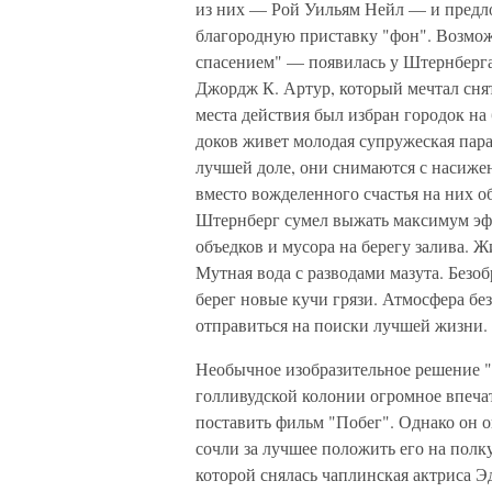
из них — Рой Уильям Нейл — и предл
благородную приставку "фон". Возмо
спасением" — появилась у Штернберга
Джордж К. Артур, который мечтал снят
места действия был избран городок на
доков живет молодая супружеская пар
лучшей доле, они снимаются с насижен
вместо вожделенного счастья на них 
Штернберг сумел выжать максимум эф
объедков и мусора на берегу залива. 
Мутная вода с разводами мазута. Безо
берег новые кучи грязи. Атмосфера без
отправиться на поиски лучшей жизни.
Необычное изобразительное решение "
голливудской колонии огромное впеч
поставить фильм "Побег". Однако он о
сочли за лучшее положить его на полк
которой снялась чаплинская актриса Э