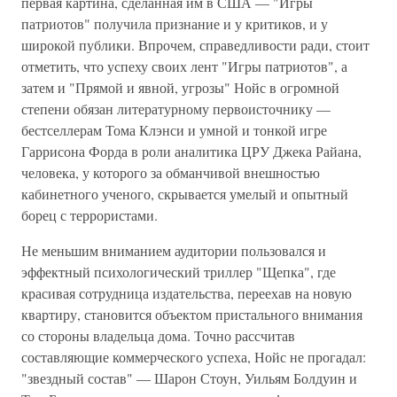
первая картина, сделанная им в США — "Игры
патриотов" получила признание и у критиков, и у
широкой публики. Впрочем, справедливости ради, стоит
отметить, что успеху своих лент "Игры патриотов", а
затем и "Прямой и явной, угрозы" Нойс в огромной
степени обязан литературному первоисточнику —
бестселлерам Тома Клэнси и умной и тонкой игре
Гаррисона Форда в роли аналитика ЦРУ Джека Райана,
человека, у которого за обманчивой внешностью
кабинетного ученого, скрывается умелый и опытный
борец с террористами.
Не меньшим вниманием аудитории пользовался и
эффектный психологический триллер "Щепка", где
красивая сотрудница издательства, переехав на новую
квартиру, становится объектом пристального внимания
со стороны владельца дома. Точно рассчитав
составляющие коммерческого успеха, Нойс не прогадал:
"звездный состав" — Шарон Стоун, Уильям Болдуин и