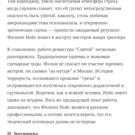
Том Беренджер, умело нагнетаемая атмосфера страха,
когда героиня сознает, что ей грозит непосредственная
опасность быть убитой, наконец, столь любимая
американцами тема психоанализа, и откровенно
эротические сцены — принесли ожидаемый результат.
Филипп Нойс вошел в когорту мастеров жанра триллера.
К сожалению, работа режиссера "Святой" несколько
разочаровала. Традиционные приемы и знакомые
сценарные ходы. Фильм не спасает ни участие хороших
актеров, ни съемки "на натуре" в Москве. История
террориста, осознавшего прошлые "грехи" и
исправившегося получилась откровенно дидактичной и
скучноватой. Впрочем, как и всякий человек, Нойс имеет
право на неудачи. Весь же предыдущий опыт работы
доказывает, что Филипп Нойс является крепким
профессионалом, а потому хочется верить, что его
творческий потенциал далеко не исчерпан.
И. Звегинцева
.