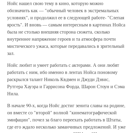
Нойс нашел свою тему в кино, которую можно
обозначить как — "обычный человек в экстремальных
условиях", и продолжил ее в следующей работе- "Слепая
ярость". И вновь — самым интересным в картинах Нойса
была не столько внешняя сторона сюжета, сколько
внутреннее напряжение героев и та атмосфера почти
мистического ужаса, которые передавались в зрительный
зал.
Нойс любит и умеет работать с актерами. А они любят
работать с ним, ибо именно в лентах Нойса поновому
раскрылся талант Николь Квдмен и Джуди Дэвис,
Рутгера Хауэра и Гаррисона Форда, Шарон Стоун и Сэма
Нила.
В начале 90-х, когда Нойс достиг зенита славы на родине,
он вместе со "второй" волной "кинематографической
эмифации", почел за благо переехать работать в Штаты,
где его ждало несколько заманчивых предложений. И уже