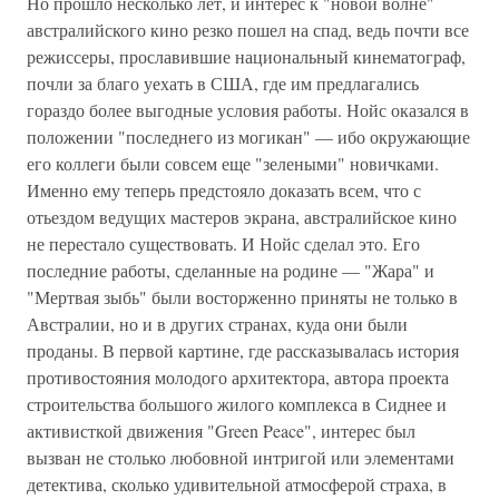
Но прошло несколько лет, и интерес к "новой волне"
австралийского кино резко пошел на спад, ведь почти все
режиссеры, прославившие национальный кинематограф,
почли за благо уехать в США, где им предлагались
гораздо более выгодные условия работы. Нойс оказался в
положении "последнего из могикан" — ибо окружающие
его коллеги были совсем еще "зелеными" новичками.
Именно ему теперь предстояло доказать всем, что с
отьездом ведущих мастеров экрана, австралийское кино
не перестало существовать. И Нойс сделал это. Его
последние работы, сделанные на родине — "Жара" и
"Мертвая зыбь" были восторженно приняты не только в
Австралии, но и в других странах, куда они были
проданы. В первой картине, где рассказывалась история
противостояния молодого архитектора, автора проекта
строительства большого жилого комплекса в Сиднее и
активисткой движения "Green Peace", интерес был
вызван не столько любовной интригой или элементами
детектива, сколько удивительной атмосферой страха, в