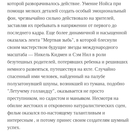
которой разворачивалось действие. Умение Нойса при
помощи мелких деталей создать особый эмоциональный
фон, чрезвычайно сильно действовало на зрителей,
заставляя их пребывать в напряжении от первого до
последнего кадра. Еще более динамичной и насыщенной
оказалась лента "Мертвая зыбь", в которой блеснули
своим мастерством будущие звезды международного
масштаба — Никель Кидмен и Сэм Нил в роли
безутешных родителей, потерявших ребенка и решивших
немного развеяться, путешествуя на яхте. Случайно
спасенный ими человек, найденный на палубе
полузатонувшей шхуны, возникшей из тумана, подобно
"Летучему голландцу", оказывается не просто
преступником, но садистом и маньяком. Несмотря на
обилие жестоких и откровенно натуралистических сцен,
фильм оказался по-настоящему талантливым и
интересным , и потому принес своим создателям шумный
успех.