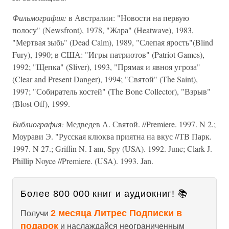
Фильмография:
в Австралии: "Новости на первую
полосу" (Newsfront), 1978, "Жара" (Heatwave), 1983,
"Мертвая зыбь" (Dead Calm), 1989, "Слепая ярость"(Blind
Fury), 1990; в США: "Игры патриотов" (Patriot Games),
1992; "Щепка" (Sliver), 1993, "Прямая и явноя угроза"
(Clear and Present Danger), 1994; "Святой" (The Saint),
1997; "Собиратель костей" (The Bone Collector), "Взрыв"
(Blost Off), 1999.
Библиография:
Медведев А. Святой. //Premiere. 1997. N 2.;
Моурави Э. "Русская клюква приятна на вкус //ТВ Парк.
1997. N 27.; Griffin N. I am, Spy (USA). 1992. June; Clark J.
Phillip Noyce //Premiere. (USA). 1993. Jan.
Более 800 000 книг и аудиокниг! 📚
2 месяца Литрес Подписки в
Получи
подарок
и наслаждайся неограниченным